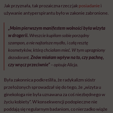
Jak przyznała, tak prozaiczna rzecz jak
posiadanie
i
używanie antyperspirantu było w zakonie zabronione.
„Moim pierwszym manifestem wolności był
a wizyta
w drogerii.
Wreszcie kupiłam sobie porządny
szampon, a nie najtańsze mydło, i całą resztę
kosmetyków, którą chciałam mieć. W tym upragniony
dezodorant.
Znów miałam wpływ na to, czy pachnę,
czy wręcz przeciwnie”
– opisuje Alicja.
Była zakonnica podkreśliła, że radykalizm sióstr
przełożonych sprowadzał się do tego, że „wizyta u
ginekologa nie była uznawana za coś niezbędnego w
życiu kobiety”. W konsekwencji podopieczne nie
poddają się regularnym badaniom, co nierzadko wiąże