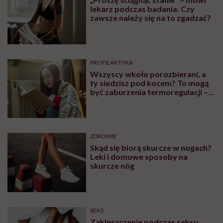
lekarz podczas badania. Czy
zawsze należy się na to zgadzać?
PROFILAKTYKA
Wszyscy wkoło porozbierani, a
ty siedzisz pod kocem? To mogą
być zaburzenia termoregulacji –
wynikające z choroby lub złych
nawyków
ZDROWIE
Skąd się biorą skurcze w nogach?
Leki i domowe sposoby na
skurcze nóg
SEKS
Zakleszczenie podczas seksu.