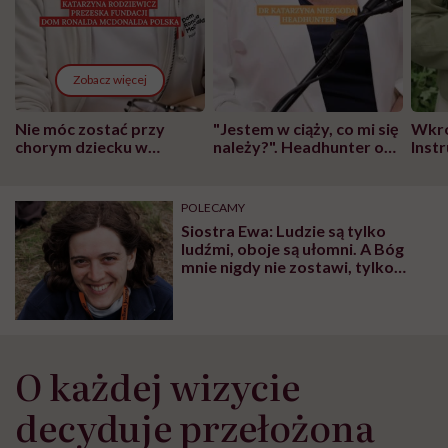
Zobacz więcej
Nie móc zostać przy
"Jestem w ciąży, co mi się
Wkró
chorym dziecku w
należy?". Headhunter o
Inst
szpitalu to tortura.
zmianie pokoleniowej u
atak
"Przeszkadzać w tym
kobiet w ciąży na rynku
wars
może chyba tylko
pracy
eksp
POLECAMY
głupota i brak
Siostra Ewa: Ludzie są tylko
wyobraźni"
ludźmi, oboje są ułomni. A Bóg
mnie nigdy nie zostawi, tylko
jedna strona może coś zawalić,
czyli ja
O każdej wizycie
decyduje przełożona