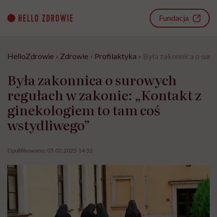
Go
to
Fundacja
content
HelloZdrowie
›
Zdrowie
›
Profilaktyka
›
Była zakonnica o suro
Była zakonnica o surowych
regułach w zakonie: „Kontakt z
ginekologiem to tam coś
wstydliwego”
Opublikowano:
05.02.2025 14:32