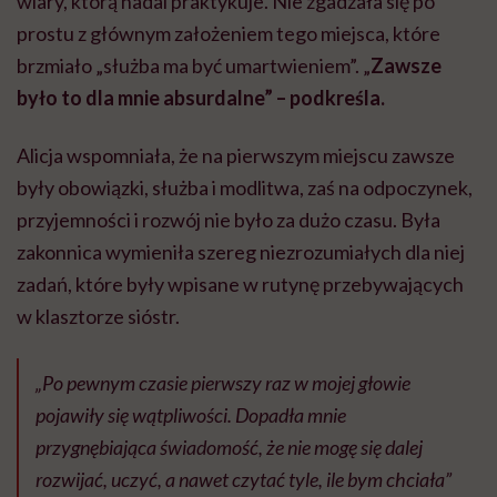
wiary, którą nadal praktykuje. Nie zgadzała się po
prostu z głównym założeniem tego miejsca, które
brzmiało „służba ma być umartwieniem”. „
Zawsze
było to dla mnie absurdalne” – podkreśla.
Alicja wspomniała, że na pierwszym miejscu zawsze
były obowiązki, służba i modlitwa, zaś na odpoczynek,
przyjemności i rozwój nie było za dużo czasu. Była
zakonnica wymieniła szereg niezrozumiałych dla niej
zadań, które były wpisane w rutynę przebywających
w klasztorze sióstr.
„Po pewnym czasie pierwszy raz w mojej głowie
pojawiły się wątpliwości. Dopadła mnie
przygnębiająca świadomość, że nie mogę się dalej
rozwijać, uczyć, a nawet czytać tyle, ile bym chciała”