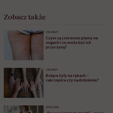
Zobacz także
OBJAWY
Czym są czerwone plamy na
nogach i co może być ich
przyczyną?
OBJAWY
Bolące żyły na rękach –
zakrzepica czy nadciśnienie?
ZDROWIE
„Proszę ściągnąć stanik” – mówi