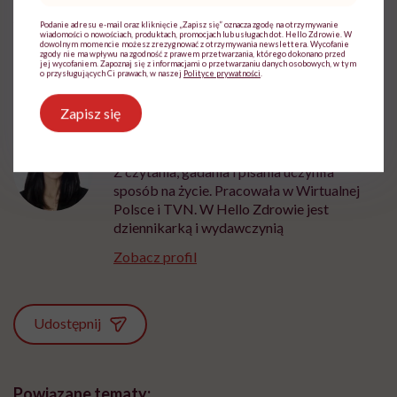
Źródło: Onet
Podanie adresu e-mail oraz kliknięcie „Zapisz się” oznacza zgodę na otrzymywanie
wiadomości o nowościach, produktach, promocjach lub usługach dot. Hello Zdrowie. W
dowolnym momencie możesz zrezygnować z otrzymywania newslettera. Wycofanie
zgody nie ma wpływu na zgodność z prawem przetwarzania, którego dokonano przed
jej wycofaniem. Zapoznaj się z informacjami o przetwarzaniu danych osobowych, w tym
o przysługujących Ci prawach, w naszej
Polityce prywatności
.
Zapisz się
Marta Dragan
Z czytania, gadania i pisania uczyniła
sposób na życie. Pracowała w Wirtualnej
Polsce i TVN. W Hello Zdrowie jest
dziennikarką i wydawczynią
Zobacz profil
Udostępnij
Powiązane tematy: