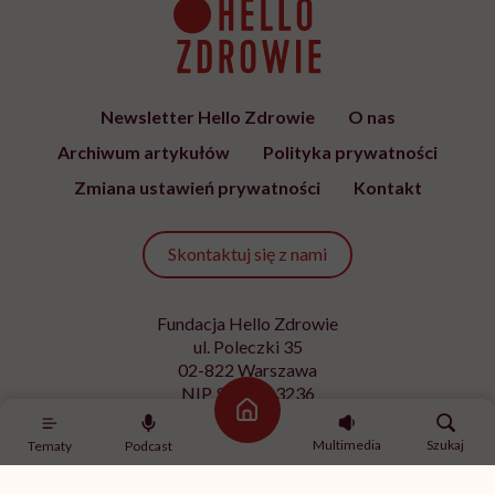
Newsletter Hello Zdrowie
O nas
Archiwum artykułów
Polityka prywatności
Zmiana ustawień prywatności
Kontakt
Skontaktuj się z nami
Fundacja Hello Zdrowie
ul. Poleczki 35
02-822 Warszawa
NIP 9512613236
Strona główna
Kontakt z redakcją
Multimedia
Szukaj
Tematy
Podcast
redakcja@hellozdrowie.pl