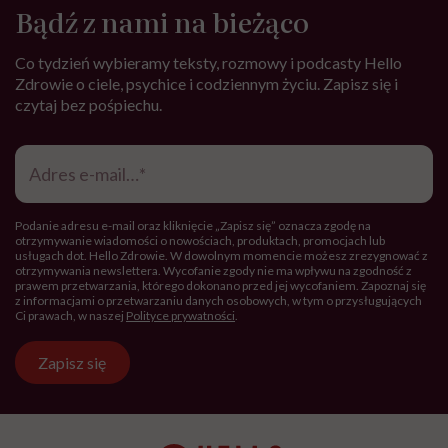
Bądź z nami na bieżąco
Co tydzień wybieramy teksty, rozmowy i podcasty Hello
Zdrowie o ciele, psychice i codziennym życiu. Zapisz się i
czytaj bez pośpiechu.
Adres
e-
mail
*
Podanie adresu e-mail oraz kliknięcie „Zapisz się” oznacza zgodę na
otrzymywanie wiadomości o nowościach, produktach, promocjach lub
usługach dot. Hello Zdrowie. W dowolnym momencie możesz zrezygnować z
otrzymywania newslettera. Wycofanie zgody nie ma wpływu na zgodność z
prawem przetwarzania, którego dokonano przed jej wycofaniem. Zapoznaj się
z informacjami o przetwarzaniu danych osobowych, w tym o przysługujących
Ci prawach, w naszej
Polityce prywatności
.
Zapisz się