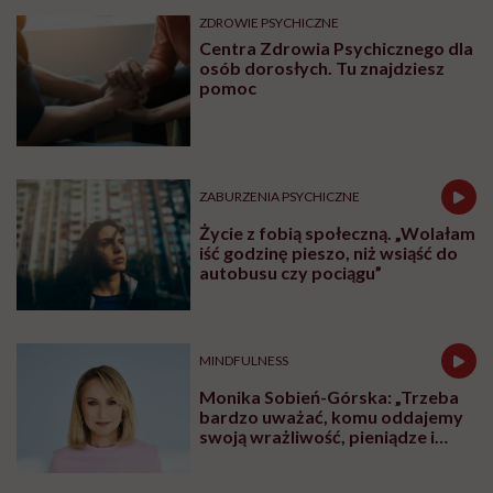
ZDROWIE PSYCHICZNE
Centra Zdrowia Psychicznego dla
osób dorosłych. Tu znajdziesz
pomoc
ZABURZENIA PSYCHICZNE
Życie z fobią społeczną. „Wolałam
iść godzinę pieszo, niż wsiąść do
autobusu czy pociągu”
MINDFULNESS
Monika Sobień-Górska: „Trzeba
bardzo uważać, komu oddajemy
swoją wrażliwość, pieniądze i
zaufanie”