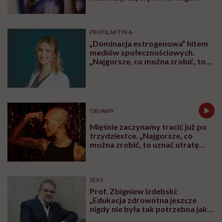
bedtime procrastination
PROFILAKTYKA
„Dominacja estrogenowa” hitem
mediów społecznościowych.
„Najgorsze, co można zrobić, to
leczyć modne hasło”
OBJAWY
Mięśnie zaczynamy tracić już po
trzydziestce. „Najgorsze, co
można zrobić, to uznać utratę
sprawności za nieunikniony
element starzenia”
SEKS
Prof. Zbigniew Izdebski:
„Edukacja zdrowotna jeszcze
nigdy nie była tak potrzebna jak
teraz, kiedy jest taki chaos