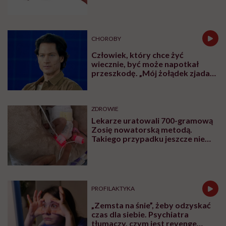
CHOROBY
Człowiek, który chce żyć
wiecznie, być może napotkał
przeszkodę. „Mój żołądek zjada
sam siebie”
ZDROWIE
Lekarze uratowali 700-gramową
Zosię nowatorską metodą.
Takiego przypadku jeszcze nie
było
PROFILAKTYKA
„Zemsta na śnie”, żeby odzyskać
czas dla siebie. Psychiatra
tłumaczy, czym jest revenge