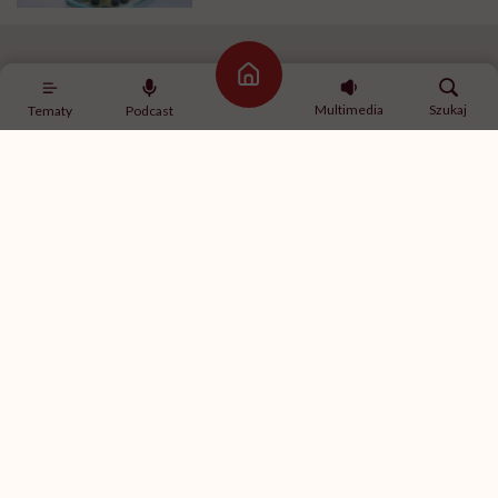
Pleśń na melonie
Strona główna
Multimedia
Szukaj
Tematy
Podcast
Prawie dekadę później dwaj naukowcy z Oxfordu prof.
Howard Florey i Ernset Chain trafili na artykuł
Fleminga o jego doświadczeniach z penicyliną i
postanowili je powtórzyć. Wyprodukowany w
laboratorium brązowy proszek przetestowali na
zwierzętach, a wyniki były niezwykłe: spośród
zakażonych gronkowcem szczurów, którym
podawano penicylinę, przeżyła zdecydowana
większość, podczas gdy w grupie kontrolnej zginęły
wszystkie. Zachęciło to naukowców do dalszych
badań.