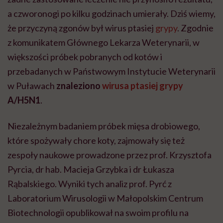
a czworonogi po kilku godzinach umierały. Dziś wiemy,
że przyczyną zgonów był wirus ptasiej
grypy
. Zgodnie
z komunikatem Głównego Lekarza Weterynarii, w
większości próbek pobranych od kotów i
przebadanych w Państwowym Instytucie Weterynarii
w Puławach
znaleziono
wirusa ptasiej grypy
A/H5N1
.
Niezależnym badaniem próbek mięsa drobiowego,
które spożywały chore koty, zajmowały się też
zespoły naukowe prowadzone przez prof. Krzysztofa
Pyrcia, dr hab. Macieja Grzybka i dr Łukasza
Rąbalskiego. Wyniki tych analiz prof. Pyrć z
Laboratorium Wirusologii w Małopolskim Centrum
Biotechnologii opublikował na swoim profilu na