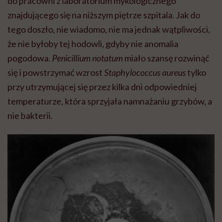
do pracowni z laboratorium mykologicznego
znajdującego się na niższym piętrze szpitala. Jak do
tego doszło, nie wiadomo, nie ma jednak wątpliwości,
że nie byłoby tej hodowli, gdyby nie anomalia
pogodowa.
Penicillium notatum
miało szansę rozwinąć
się i powstrzymać wzrost
Staphylococcus aureus
tylko
przy utrzymującej się przez kilka dni odpowiedniej
temperaturze, która sprzyjała namnażaniu grzybów, a
nie bakterii.