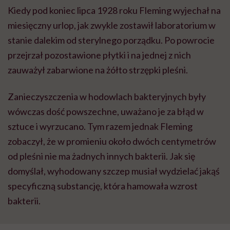
Kiedy pod koniec lipca 1928 roku Fleming wyjechał na
miesięczny urlop, jak zwykle zostawił laboratorium w
stanie dalekim od sterylnego porządku. Po powrocie
przejrzał pozostawione płytki i na jednej z nich
zauważył zabarwione na żółto strzępki pleśni.
Zanieczyszczenia w hodowlach bakteryjnych były
wówczas dość powszechne, uważano je za błąd w
sztuce i wyrzucano. Tym razem jednak Fleming
zobaczył, że w promieniu około dwóch centymetrów
od pleśni nie ma żadnych innych bakterii. Jak się
domyślał, wyhodowany szczep musiał wydzielać jakąś
specyficzną substancję, która hamowała wzrost
bakterii.