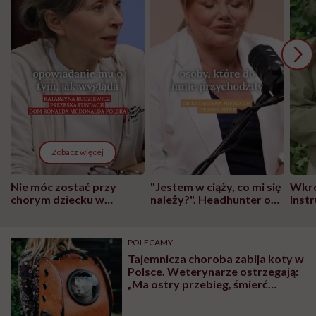
Zobacz więcej
Nie móc zostać przy
"Jestem w ciąży, co mi się
Wkró
chorym dziecku w
należy?". Headhunter o
Inst
szpitalu to tortura.
zmianie pokoleniowej u
atak
"Przeszkadzać w tym
kobiet w ciąży na rynku
wars
może chyba tylko
pracy
eksp
POLECAMY
głupota i brak
Tajemnicza choroba zabija koty w
wyobraźni"
Polsce. Weterynarze ostrzegają:
„Ma ostry przebieg, śmierć
następuje w ciągu 24 godzin”