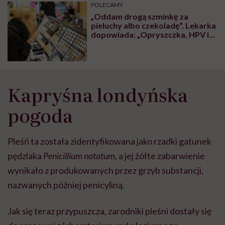
POLECAMY
„Oddam drogą szminkę za
pieluchy albo czekoladę”. Lekarka
dopowiada: „Opryszczka, HPV i
gronkowiec gratis”
Kapryśna londyńska
pogoda
Pleśń ta została zidentyfikowana jako rzadki gatunek
pędzlaka
Penicillium notatum
, a jej żółte zabarwienie
wynikało z produkowanych przez grzyb substancji,
nazwanych później penicyliną.
Jak się teraz przypuszcza, zarodniki pleśni dostały się