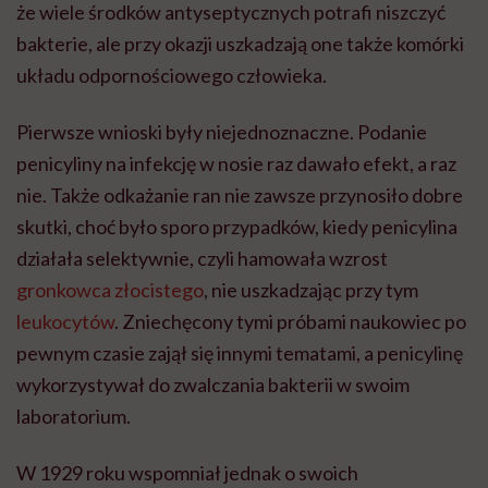
że wiele środków antyseptycznych potrafi niszczyć
bakterie, ale przy okazji uszkadzają one także komórki
układu odpornościowego człowieka.
Pierwsze wnioski były niejednoznaczne. Podanie
penicyliny na infekcję w nosie raz dawało efekt, a raz
nie. Także odkażanie ran nie zawsze przynosiło dobre
skutki, choć było sporo przypadków, kiedy penicylina
działała selektywnie, czyli hamowała wzrost
gronkowca złocistego
, nie uszkadzając przy tym
leukocytów
. Zniechęcony tymi próbami naukowiec po
pewnym czasie zajął się innymi tematami, a penicylinę
wykorzystywał do zwalczania bakterii w swoim
laboratorium.
W 1929 roku wspomniał jednak o swoich