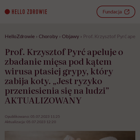
Go
to
Fundacja
content
HelloZdrowie
›
Choroby
›
Objawy
›
Prof. Krzysztof Pyrć apel
Prof. Krzysztof Pyrć apeluje o
zbadanie mięsa pod kątem
wirusa ptasiej grypy, który
zabija koty. „Jest ryzyko
przeniesienia się na ludzi”
AKTUALIZOWANY
Opublikowano:
05.07.2023 11:25
Aktualizacja:
05.07.2023 12:20