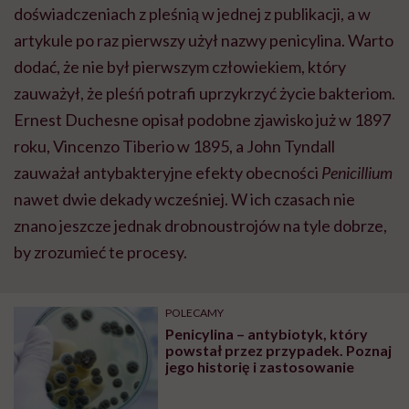
doświadczeniach z pleśnią w jednej z publikacji, a w
artykule po raz pierwszy użył nazwy penicylina. Warto
dodać, że nie był pierwszym człowiekiem, który
zauważył, że pleśń potrafi uprzykrzyć życie bakteriom.
Ernest Duchesne opisał podobne zjawisko już w 1897
roku, Vincenzo Tiberio w 1895, a John Tyndall
zauważał antybakteryjne efekty obecności
Penicillium
nawet dwie dekady wcześniej. W ich czasach nie
znano jeszcze jednak drobnoustrojów na tyle dobrze,
by zrozumieć te procesy.
POLECAMY
Penicylina – antybiotyk, który
powstał przez przypadek. Poznaj
jego historię i zastosowanie