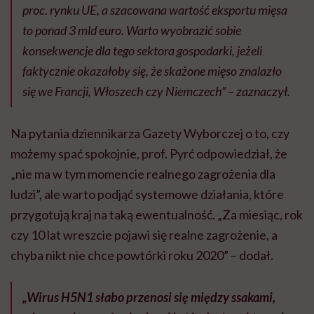
proc. rynku UE, a szacowana wartość eksportu mięsa
to ponad 3 mld euro. Warto wyobrazić sobie
konsekwencje dla tego sektora gospodarki, jeżeli
faktycznie okazałoby się, że skażone mięso znalazło
się we Francji, Włoszech czy Niemczech” – zaznaczył.
Na pytania dziennikarza Gazety Wyborczej o to, czy
możemy spać spokojnie, prof. Pyrć odpowiedział, że
„nie ma w tym momencie realnego zagrożenia dla
ludzi”, ale warto podjąć systemowe działania, które
przygotują kraj na taką ewentualność. „Za miesiąc, rok
czy 10 lat wreszcie pojawi się realne zagrożenie, a
chyba nikt nie chce powtórki roku 2020” – dodał.
„Wirus H5N1 słabo przenosi się między ssakami,