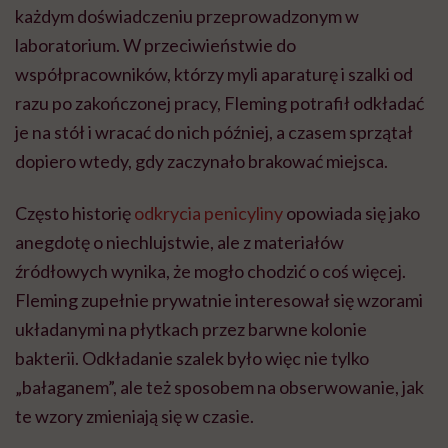
każdym doświadczeniu przeprowadzonym w
laboratorium. W przeciwieństwie do
współpracowników, którzy myli aparaturę i szalki od
razu po zakończonej pracy, Fleming potrafił odkładać
je na stół i wracać do nich później, a czasem sprzątał
dopiero wtedy, gdy zaczynało brakować miejsca.
Często historię
odkrycia penicyliny
opowiada się jako
anegdotę o niechlujstwie, ale z materiałów
źródłowych wynika, że mogło chodzić o coś więcej.
Fleming zupełnie prywatnie interesował się wzorami
układanymi na płytkach przez barwne kolonie
bakterii. Odkładanie szalek było więc nie tylko
„bałaganem”, ale też sposobem na obserwowanie, jak
te wzory zmieniają się w czasie.