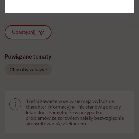
Zobacz profil
Udostępnij
Powiązane tematy:
Choroby zakaźne
Treści zawarte w serwisie mają wyłącznie
i
charakter informacyjny i nie stanowią porady
lekarskiej. Pamiętaj, że w przypadku
problemów ze zdrowiem należy bezwzględnie
skonsultować się z lekarzem.