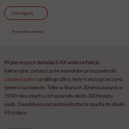
Udostępnij
Przeczytasz w 6 min
W pierwszych dekadach XX wieku infekcje
bakteryjne, zwłaszcza te wywołane przez pałeczki
zapalenia płuc
i prątki gruźlicy, były trzecią przyczyną
śmierci na świecie. Tylko w Stanach Zjednoczonych w
1930 roku zmarło z ich powodu około 300 tysięcy
osób. Dwadzieścia lat później liczba ta spadła do około
95 tysięcy.