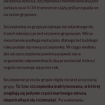
zarażenia dziecka. Szczepionka rekomendowana jest
zwłaszcza w II i III trymestrze ciąży, jeśli przypada on
na sezon grypowy.
Szczepionkę na grypę przyjmuje się od jednego do
trzech miesięcy przed sezonem grypowym. Wirus
nieustannie podlega mutacjom, dlatego też każdego
roku podaje się nową szczepionkę. W ciągu siedmiu
dni od zaszczepienia powinna pojawić się w
organizmie odpowiednia liczba przeciwciał, która z
reguły utrzymuje się przez rok.
Szczepienie przeciw grypie nigdy nie jest przyczyną
grypy.
To tzw. szczepionka inaktywowana, w której
znajdują się jedynie części martwego wirusa,
niepotrafiące się rozmnażać
. Po wykonaniu