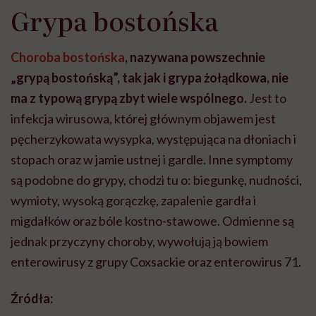
Grypa bostońska
Choroba bostońska
, nazywana powszechnie
„grypą bostońską”, tak jak i grypa żołądkowa, nie
ma z typową grypą zbyt wiele wspólnego.
Jest to
infekcja wirusowa, której głównym objawem jest
pęcherzykowata wysypka, występująca na dłoniach i
stopach oraz w jamie ustnej i gardle. Inne symptomy
są podobne do grypy, chodzi tu o: biegunkę, nudności,
wymioty, wysoką gorączkę, zapalenie gardła i
migdałków oraz bóle kostno-stawowe. Odmienne są
jednak przyczyny choroby, wywołują ją bowiem
enterowirusy z grupy Coxsackie oraz enterowirus 71.
Źródła: