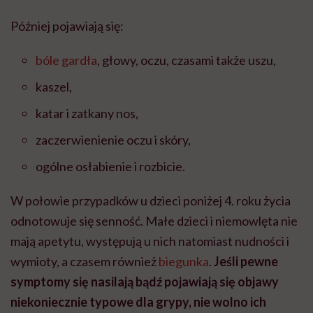
Później pojawiają się:
bóle gardła
, głowy, oczu, czasami także uszu,
kaszel,
katar i zatkany nos,
zaczerwienienie oczu i skóry,
ogólne osłabienie i rozbicie.
W połowie przypadków u dzieci poniżej 4. roku życia
odnotowuje się senność. Małe dzieci i niemowlęta nie
mają apetytu, występują u nich natomiast nudności i
wymioty, a czasem również
biegunka
.
Jeśli pewne
symptomy się nasilają bądź pojawiają się objawy
niekoniecznie typowe dla grypy, nie wolno ich