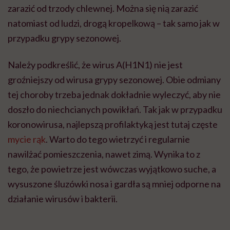
zarazić od trzody chlewnej. Można się nią zarazić
natomiast od ludzi, drogą kropelkową – tak samo jak w
przypadku grypy sezonowej.
Należy podkreślić, że wirus A(H1N1) nie jest
groźniejszy od wirusa grypy sezonowej. Obie odmiany
tej choroby trzeba jednak dokładnie wyleczyć, aby nie
doszło do niechcianych powikłań. Tak jak w przypadku
koronowirusa, najlepszą profilaktyką jest tutaj częste
mycie rąk
. Warto do tego wietrzyć i regularnie
nawilżać pomieszczenia, nawet zimą. Wynika to z
tego, że powietrze jest wówczas wyjątkowo suche, a
wysuszone śluzówki nosa i gardła są mniej odporne na
działanie wirusów i bakterii.