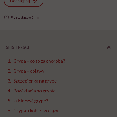
Udostępnij
Przeczytasz w 8 min
SPIS TREŚCI
Grypa – co to za choroba?
Grypa – objawy
Szczepionka na grypę
Powikłania po grypie
Jak leczyć grypę?
Grypa u kobiet w ciąży