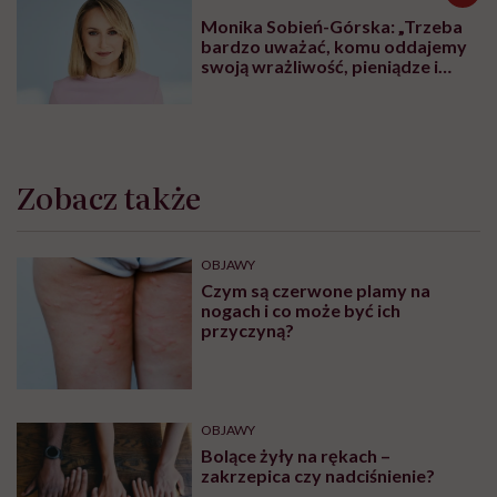
Monika Sobień-Górska: „Trzeba
bardzo uważać, komu oddajemy
swoją wrażliwość, pieniądze i
zaufanie”
Zobacz także
OBJAWY
Czym są czerwone plamy na
nogach i co może być ich
przyczyną?
OBJAWY
Bolące żyły na rękach –
zakrzepica czy nadciśnienie?