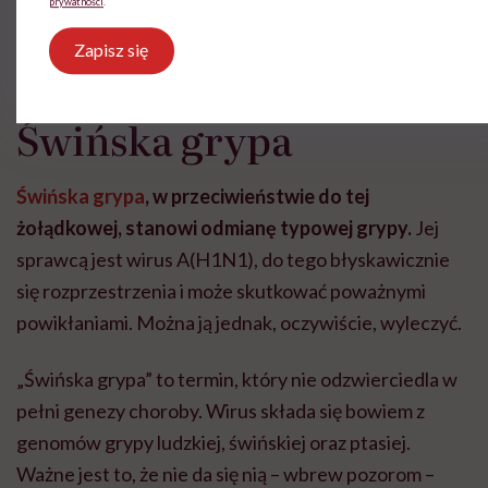
Ponieważ funkcje motoryczne żołądka są opóźnione,
równocześnie mogą pojawić się nudności i wymioty.
Świńska grypa
Świńska grypa
, w przeciwieństwie do tej
żołądkowej, stanowi odmianę typowej grypy.
Jej
sprawcą jest wirus A(H1N1), do tego błyskawicznie
się rozprzestrzenia i może skutkować poważnymi
powikłaniami. Można ją jednak, oczywiście, wyleczyć.
„Świńska grypa” to termin, który nie odzwierciedla w
pełni genezy choroby. Wirus składa się bowiem z
genomów grypy ludzkiej, świńskiej oraz ptasiej.
Ważne jest to, że nie da się nią – wbrew pozorom –