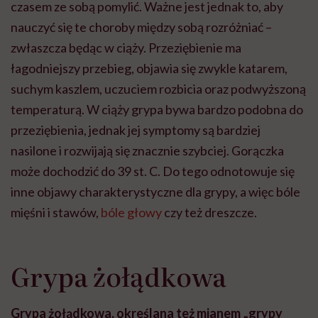
czasem ze sobą pomylić. Ważne jest jednak to, aby
nauczyć się te choroby między sobą rozróżniać –
zwłaszcza będąc w ciąży. Przeziębienie ma
łagodniejszy przebieg, objawia się zwykle katarem,
suchym kaszlem, uczuciem rozbicia oraz podwyższoną
temperaturą. W ciąży grypa bywa bardzo podobna do
przeziębienia, jednak jej symptomy są bardziej
nasilone i rozwijają się znacznie szybciej. Gorączka
może dochodzić do 39 st. C. Do tego odnotowuje się
inne objawy charakterystyczne dla grypy, a więc bóle
mięśni i stawów,
bóle głowy
czy też dreszcze.
Bądź z nami na bieżąco
Grypa żołądkowa
Co tydzień wybieramy teksty, rozmowy i podcasty Hello
Zdrowie o ciele, psychice i codziennym życiu. Zapisz się i
Grypa żołądkowa, określana też mianem „grypy
czytaj bez pośpiechu.