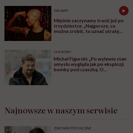
OBJAWY
Mięśnie zaczynamy tracić już po
trzydziestce. „Najgorsze, co
można zrobić, to uznać utratę
sprawności za nieunikniony
element starzenia”
CHOROBY
Michał Figurski: „Po wylewie stan
umysłu wygląda jak po eksplozji
bomby pod czaszką. O
jakiejkolwiek pracy myśli się na
samym końcu”
Najnowsze w naszym serwisie
ZDROWIE PSYCHICZNE