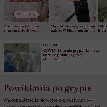
Zobacz więcej
Nie móc zostać przy
"Jestem w ciąży, co mi się
Wkró
chorym dziecku w
należy?". Headhunter o
Inst
szpitalu to tortura.
zmianie pokoleniowej u
atak
"Przeszkadzać w tym
kobiet w ciąży na rynku
wars
może chyba tylko
pracy
eksp
POLECAMY
głupota i brak
COVID-19 to nie grypa! Jakie są
wyobraźni"
różnice pomiędzy tymi
chorobami?
Powikłania po grypie
Warto pamiętać, że nie wolno lekceważyć grypy,
ponieważ może to doprowadzić do ciężkich powikłań.