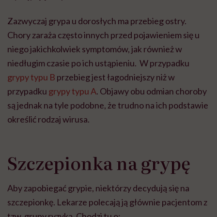
Zazwyczaj grypa u dorosłych ma przebieg ostry.
Chory zaraża często innych przed pojawieniem się u
niego jakichkolwiek symptomów, jak również w
niedługim czasie po ich ustąpieniu. W przypadku
grypy typu B
przebieg jest łagodniejszy niż w
przypadku
grypy typu A
. Objawy obu odmian choroby
są jednak na tyle podobne, że trudno na ich podstawie
określić rodzaj wirusa.
Szczepionka na grypę
Aby zapobiegać grypie, niektórzy decydują się na
szczepionkę. Lekarze polecają ją głównie pacjentom z
tzw. grupy ryzyka. Chodzi tu o: