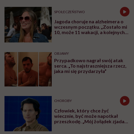
SPOŁECZEŃSTWO
Jagoda choruje na alzheimera o
wczesnym początku. „Zostało mi
10, może 11 wakacji, a kolejnych
nie będę już świadoma”
OBJAWY
Przypadkowo nagrał swój atak
serca. „To najstraszniejsza rzecz,
jaka mi się przydarzyła”
CHOROBY
Człowiek, który chce żyć
wiecznie, być może napotkał
przeszkodę. „Mój żołądek zjada
sam siebie”