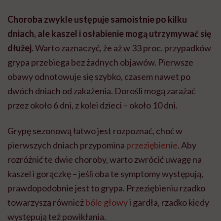
Choroba zwykle ustępuje samoistnie po kilku
dniach, ale kaszel i osłabienie mogą utrzymywać się
dłużej.
Warto zaznaczyć, że aż w 33 proc. przypadków
grypa przebiega bez żadnych objawów. Pierwsze
obawy odnotowuje się szybko, czasem nawet po
dwóch dniach od zakażenia. Dorośli mogą zarażać
przez około 6 dni, z kolei dzieci – około 10 dni.
Grypę sezonową łatwo jest rozpoznać, choć w
pierwszych dniach przypomina
przeziębienie
. Aby
rozróżnić te dwie choroby, warto zwrócić uwagę na
kaszel i gorączkę – jeśli oba te symptomy występują,
prawdopodobnie jest to grypa. Przeziębieniu rzadko
towarzyszą również
bóle głowy
i gardła, rzadko kiedy
występują też powikłania.