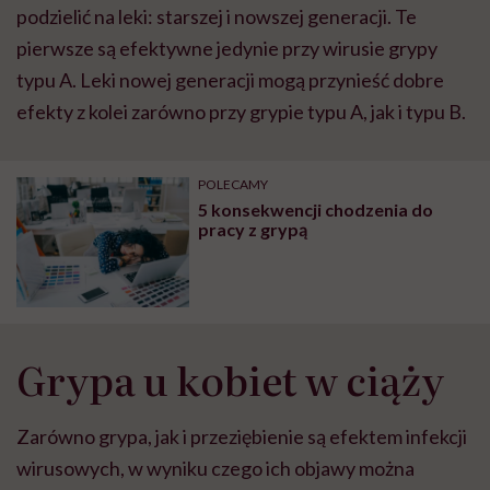
podzielić na leki: starszej i nowszej generacji. Te
pierwsze są efektywne jedynie przy wirusie grypy
typu A. Leki nowej generacji mogą przynieść dobre
efekty z kolei zarówno przy grypie typu A, jak i typu B.
POLECAMY
5 konsekwencji chodzenia do
pracy z grypą
Grypa u kobiet w ciąży
Zarówno grypa, jak i przeziębienie są efektem infekcji
wirusowych, w wyniku czego ich objawy można