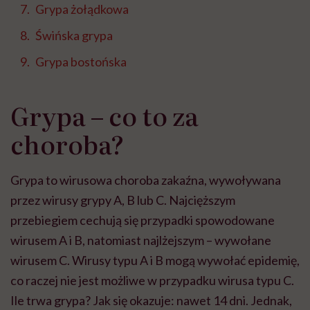
Grypa żołądkowa
Świńska grypa
Grypa bostońska
Grypa – co to za
choroba?
Grypa to wirusowa choroba zakaźna, wywoływana
przez wirusy grypy A, B lub C. Najcięższym
przebiegiem cechują się przypadki spowodowane
wirusem A i B, natomiast najlżejszym – wywołane
wirusem C. Wirusy typu A i B mogą wywołać epidemię,
co raczej nie jest możliwe w przypadku wirusa typu C.
Ile trwa grypa? Jak się okazuje: nawet 14 dni. Jednak,