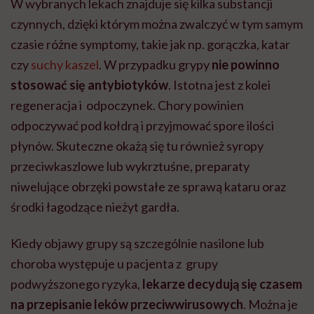
W wybranych lekach znajduje się kilka substancji
czynnych, dzięki którym można zwalczyć w tym samym
czasie różne symptomy, takie jak np. gorączka, katar
czy
suchy kaszel
. W przypadku grypy
nie powinno
stosować się antybiotyków
. Istotna jest z kolei
regeneracja i odpoczynek. Chory powinien
odpoczywać pod kołdrą i przyjmować spore ilości
płynów. Skuteczne okażą się tu również syropy
przeciwkaszlowe lub wykrztuśne, preparaty
niwelujące obrzęki powstałe ze sprawą kataru oraz
środki łagodzące nieżyt gardła.
Kiedy objawy grupy są szczególnie nasilone lub
choroba występuje u pacjenta z grupy
podwyższonego ryzyka,
lekarze decydują się czasem
na przepisanie leków przeciwwirusowych
. Można je