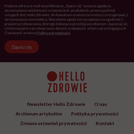
Podanie adresu e-mail oraz kliknięcie „Zapisz się” oznacza zgodę na
otrzymywanie wiadomości o nowościach, produktach, promocjach lub
usługach dot. Hello Zdrowie. W dowolnym momencie możesz zrezygnować z
otrzymywania newslettera. Wycofanie zgody nie ma wpływu na zgodność z
prawem przetwarzania, którego dokonano przed jej wycofaniem. Zapoznaj się
z informacjami o przetwarzaniu danych osobowych, w tym o przysługujących
Ci prawach, w naszej
Polityce prywatności
.
Zapisz się
Newsletter Hello Zdrowie
O nas
Archiwum artykułów
Polityka prywatności
Zmiana ustawień prywatności
Kontakt