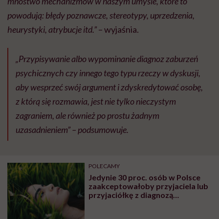
mnóstwo mechanizmów w naszym umyśle, które to
powodują: błędy poznawcze, stereotypy, uprzedzenia,
heurystyki, atrybucje itd.”
– wyjaśnia.
„Przypisywanie albo wypominanie diagnoz zaburzeń
psychicznych czy innego tego typu rzeczy w dyskusji,
aby wesprzeć swój argument i zdyskredytować osobę,
z którą się rozmawia, jest nie tylko nieczystym
zagraniem, ale również po prostu żadnym
uzasadnieniem” – podsumowuje.
POLECAMY
Jedynie 30 proc. osób w Polsce
zaakceptowałoby przyjaciela lub
przyjaciółkę z diagnozą
schizofrenii. Dominik Haak o
psychofobii