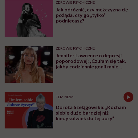
ZDROWIE PSYCHICZNE
Jak odróżnić, czy mężczyzna cię
pożąda, czy go „tylko”
podniecasz?
ZDROWIE PSYCHICZNE
Jennifer Lawrence o depresji
poporodowej: „Czułam się tak,
jakby codziennie gonił mnie
tygrys”
FEMINIZM
Dorota Szelągowska: „Kocham
siebie dużo bardziej niż
kiedykolwiek do tej pory”