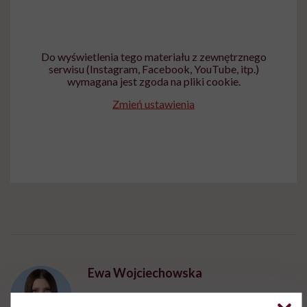
Do wyświetlenia tego materiału z zewnętrznego
serwisu (Instagram, Facebook, YouTube, itp.)
wymagana jest zgoda na pliki cookie.
Zmień ustawienia
Ewa Wojciechowska
Dziennikarka, filolożka, politolożka,