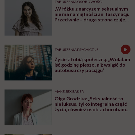
ZABURZENIA OSOBOWOŚCI
„W łóżku z narcyzem seksualnym
nie ma namiętności ani fascynacji.
Przeciwnie – druga strona czuje
się użyta” – mówi seksuolożka
Monika Kaszuba
ZABURZENIA PSYCHICZNE
Życie z fobią społeczną. „Wolałam
iść godzinę pieszo, niż wsiąść do
autobusu czy pociągu”
MAKE SEX EASIER
Olga Grodzka: „Seksualność to
nie luksus, tylko integralna część
życia, również osób z chorobami
psychicznymi”