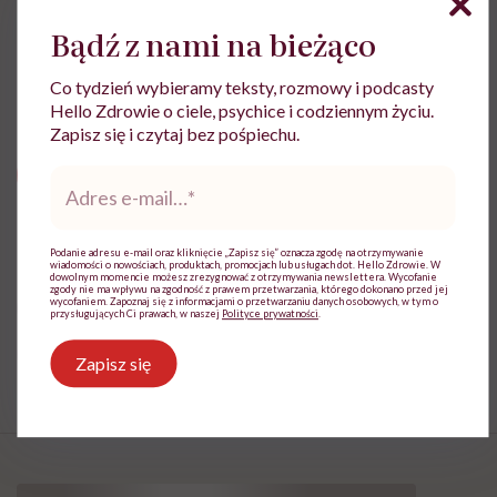
reportażystka. Pisze, od kiedy pamięta, a w
międzyczasie lubi słuchać i obserwować
Bądź z nami na bieżąco
innych
Co tydzień wybieramy teksty, rozmowy i podcasty
Zobacz profil
Hello Zdrowie o ciele, psychice i codziennym życiu.
Zapisz się i czytaj bez pośpiechu.
Adres
Udostępnij
e-
mail
*
Podanie adresu e-mail oraz kliknięcie „Zapisz się” oznacza zgodę na otrzymywanie
Powiązane tematy:
wiadomości o nowościach, produktach, promocjach lub usługach dot. Hello Zdrowie. W
dowolnym momencie możesz zrezygnować z otrzymywania newslettera. Wycofanie
zgody nie ma wpływu na zgodność z prawem przetwarzania, którego dokonano przed jej
wycofaniem. Zapoznaj się z informacjami o przetwarzaniu danych osobowych, w tym o
Choroby psychiczne
dyskryminacja
Kłótnie
przysługujących Ci prawach, w naszej
Polityce prywatności
.
Zdrowie psychiczne
Zapisz się