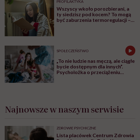
PROFILAKTYKA
Wszyscy wkoło porozbierani, a
ty siedzisz pod kocem? To mogą
być zaburzenia termoregulacji –
wynikające z choroby lub złych
nawyków
SPOŁECZEŃSTWO
„To nie ludzie nas męczą, ale ciągłe
bycie dostępnym dla innych”.
Psycholożka o przeciążeniu
społecznym
Najnowsze w naszym serwisie
ZDROWIE PSYCHICZNE
Lista placówek Centrum Zdrowia