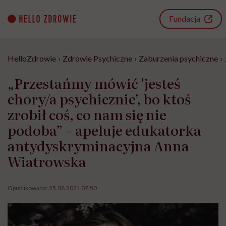
Go
to
Fundacja
content
HelloZdrowie
›
Zdrowie Psychiczne
›
Zaburzenia psychiczne
›
„Przestańmy mówić 'jesteś
chory/a psychicznie’, bo ktoś
zrobił coś, co nam się nie
podoba” – apeluje edukatorka
antydyskryminacyjna Anna
Wiatrowska
Opublikowano:
25.08.2021 07:50