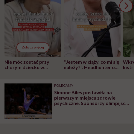
Zobacz więcej
Nie móc zostać przy
"Jestem w ciąży, co mi się
Wkró
chorym dziecku w
należy?". Headhunter o
Inst
szpitalu to tortura.
zmianie pokoleniowej u
atak
"Przeszkadzać w tym
kobiet w ciąży na rynku
wars
może chyba tylko
pracy
eksp
POLECAMY
głupota i brak
Simone Biles postawiła na
wyobraźni"
pierwszym miejscu zdrowie
psychiczne. Sponsorzy olimpijscy
i fani popierają jej decyzję