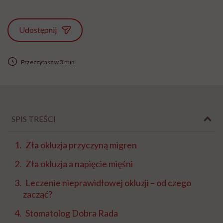
Udostępnij
Przeczytasz w 3 min
SPIS TREŚCI
Zła okluzja przyczyną migren
Zła okluzja a napięcie mięśni
Leczenie nieprawidłowej okluzji – od czego
zacząć?
Stomatolog Dobra Rada