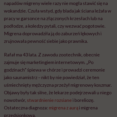
napadów migreny wiele razy nie mogła stawić się na
wokandzie. Czuła wstyd, gdy blada jak ściana leżała w
pracy w garsonce na złączonych krzesłach lub na
podłodze, a koledzy pytali, czy wezwać pogotowie.
Migrena doprowadziła ją do zaburzeń lękowych i
zrujnowała pewność siebie jako prawnika.
Rafał ma 43 lata. Z zawodu zootechnik, obecnie
zajmuje się marketingiem internetowym. „Po
godzinach” śpiewa w chórze i prowadzi ceremonie
jako saunamistrz – nikt by nie powiedział, że ten
uśmiechnięty mężczyzna przeżył migrenowy koszmar.
Objawy były tak silne, że lekarze podejrzewali u niego
nowotwór,
stwardnienie rozsiane
i boreliozę.
Ostateczna diagnoza:
migrena z aurą
i migrena
przedsionkowa.