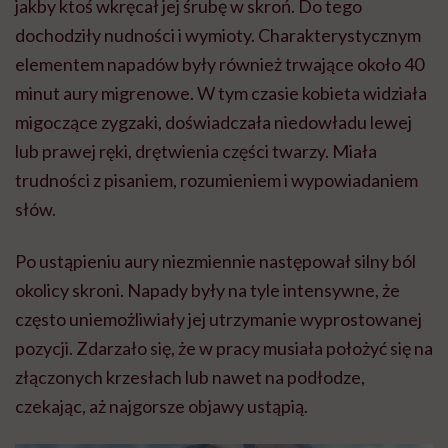
jakby ktoś wkręcał jej śrubę w skroń. Do tego
dochodziły nudności i wymioty. Charakterystycznym
elementem napadów były również trwające około 40
minut aury migrenowe. W tym czasie kobieta widziała
migoczące zygzaki, doświadczała niedowładu lewej
lub prawej ręki, drętwienia części twarzy. Miała
trudności z pisaniem, rozumieniem i wypowiadaniem
słów.
Po ustąpieniu aury niezmiennie następował silny ból
okolicy skroni. Napady były na tyle intensywne, że
często uniemożliwiały jej utrzymanie wyprostowanej
pozycji. Zdarzało się, że w pracy musiała położyć się na
złączonych krzesłach lub nawet na podłodze,
czekając, aż najgorsze objawy ustąpią.