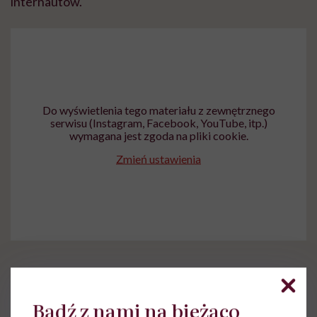
internautów.
Do wyświetlenia tego materiału z zewnętrznego
serwisu (Instagram, Facebook, YouTube, itp.)
wymagana jest zgoda na pliki cookie.
Zmień ustawienia
Bądź z nami na bieżąco