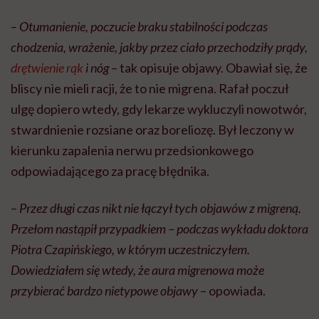
–
Otumanienie, poczucie braku stabilności podczas
chodzenia, wrażenie, jakby przez ciało przechodziły prądy,
drętwienie rąk
i nóg
– tak opisuje objawy. Obawiał się, że
bliscy nie mieli racji, że to nie migrena. Rafał poczuł
ulgę dopiero wtedy, gdy lekarze wykluczyli nowotwór,
stwardnienie rozsiane oraz boreliozę. Był leczony w
kierunku zapalenia nerwu przedsionkowego
odpowiadającego za pracę błędnika.
–
Przez długi czas nikt nie łączył tych objawów z migreną.
Przełom nastąpił przypadkiem – podczas wykładu doktora
Piotra Czapińskiego, w którym uczestniczyłem.
Dowiedziałem się wtedy, że aura migrenowa może
przybierać bardzo nietypowe objawy
– opowiada.