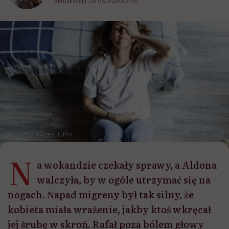
Aktualizacja:
26.06.2026 07:58
fot. Getty Images, JulPo
N
a wokandzie czekały sprawy, a Aldona
walczyła, by w ogóle utrzymać się na
nogach. Napad migreny był tak silny, że
kobieta miała wrażenie, jakby ktoś wkręcał
jej śrubę w skroń. Rafał poza bólem głowy