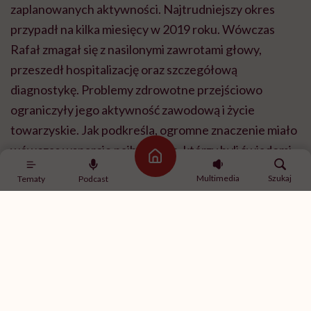
zaplanowanych aktywności. Najtrudniejszy okres
przypadł na kilka miesięcy w 2019 roku. Wówczas
Rafał zmagał się z nasilonymi zawrotami głowy,
przeszedł hospitalizację oraz szczegółową
diagnostykę. Problemy zdrowotne przejściowo
ograniczyły jego aktywność zawodową i życie
towarzyskie. Jak podkreśla, ogromne znaczenie miało
wówczas wsparcie najbliższych, którzy byli świadomi
Strona główna
jego problemów zdrowotnych i pomagali mu
Multimedia
Szukaj
Tematy
Podcast
przetrwać ten szczególnie wymagający czas.
POLECAMY
„Migrena to choroba, a nie 'tylko
ból głowy'” – mówi neurolog lek.
Dominik Kobylarek