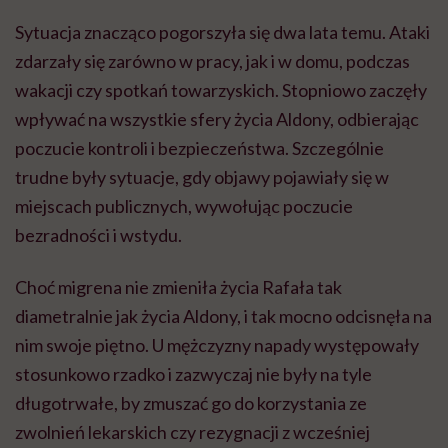
Sytuacja znacząco pogorszyła się dwa lata temu. Ataki
zdarzały się zarówno w pracy, jak i w domu, podczas
wakacji czy spotkań towarzyskich. Stopniowo zaczęły
wpływać na wszystkie sfery życia Aldony, odbierając
poczucie kontroli i bezpieczeństwa. Szczególnie
trudne były sytuacje, gdy objawy pojawiały się w
miejscach publicznych, wywołując poczucie
bezradności i wstydu.
Choć migrena nie zmieniła życia Rafała tak
diametralnie jak życia Aldony, i tak mocno odcisnęła na
nim swoje piętno. U mężczyzny napady występowały
stosunkowo rzadko i zazwyczaj nie były na tyle
długotrwałe, by zmuszać go do korzystania ze
zwolnień lekarskich czy rezygnacji z wcześniej