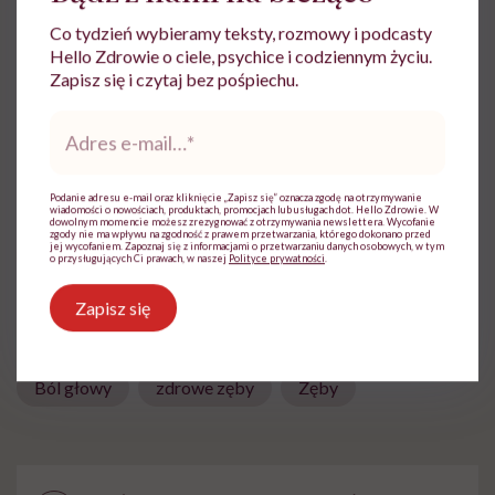
Ewa Wojciechowska
Co tydzień wybieramy teksty, rozmowy i podcasty
Hello Zdrowie o ciele, psychice i codziennym życiu.
Dziennikarka, filolożka, politolożka,
Zapisz się i czytaj bez pośpiechu.
reportażystka. Pisze, od kiedy pamięta, a w
międzyczasie lubi słuchać i obserwować
Adres
innych
e-
mail
*
Zobacz profil
Podanie adresu e-mail oraz kliknięcie „Zapisz się” oznacza zgodę na otrzymywanie
wiadomości o nowościach, produktach, promocjach lub usługach dot. Hello Zdrowie. W
dowolnym momencie możesz zrezygnować z otrzymywania newslettera. Wycofanie
zgody nie ma wpływu na zgodność z prawem przetwarzania, którego dokonano przed
jej wycofaniem. Zapoznaj się z informacjami o przetwarzaniu danych osobowych, w tym
Udostępnij
o przysługujących Ci prawach, w naszej
Polityce prywatności
.
Zapisz się
Powiązane tematy:
Ból głowy
zdrowe zęby
Zęby