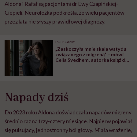
Aldona i Rafał są pacjentami dr Ewy Czapińskiej-
Ciepieli. Neurolożka podkreśla, że wielu pacjentów
przez lata nie słyszy prawidłowej diagnozy.
POLECAMY
„Zaskoczyła mnie skala wstydu
związanego z migreną” – mówi
Celia Svedhem, autorka książki
„Ciemny pokój”
Napady dziś
Do 2023 roku Aldona doświadczała napadów migreny
średnio raz na trzy-cztery miesiące. Najpierw pojawiał
się pulsujący, jednostronny ból głowy. Miała wrażenie,