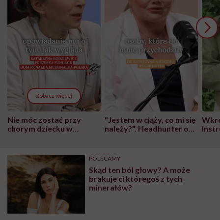
Zobacz więcej
Nie móc zostać przy
"Jestem w ciąży, co mi się
Wkró
chorym dziecku w
należy?". Headhunter o
Inst
szpitalu to tortura.
zmianie pokoleniowej u
atak
"Przeszkadzać w tym
kobiet w ciąży na rynku
wars
może chyba tylko
pracy
eksp
POLECAMY
głupota i brak
Skąd ten ból głowy? A może
wyobraźni"
brakuje ci któregoś z tych
minerałów?