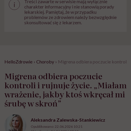
Treści zawarte w serwisie mają wyłącznie
i
charakter informacyjny i nie stanowią porady
lekarskiej. Pamiętaj, że w przypadku
problemów ze zdrowiem należy bezwzględnie
skonsultować się z lekarzem.
HelloZdrowie
›
Choroby
›
Migrena odbiera poczucie kontroli i 
Migrena odbiera poczucie
kontroli i rujnuje życie. „Miałam
wrażenie, jakby ktoś wkręcał mi
śrubę w skroń”
Aleksandra Zalewska-Stankiewicz
Opublikowano:
22.06.2026 10:21