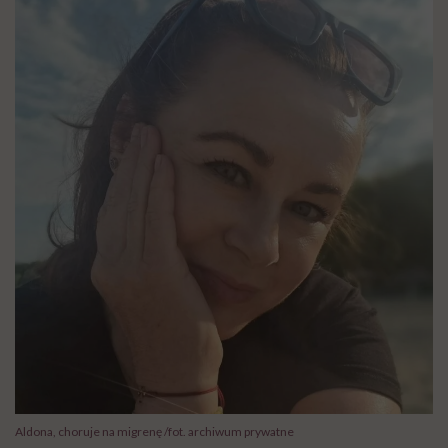
Aldona, choruje na migrenę /fot. archiwum prywatne