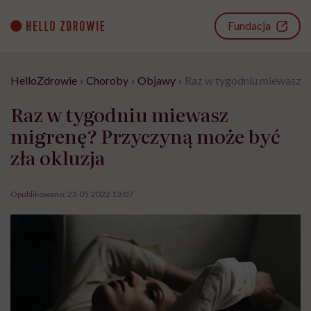
Go
to
Fundacja
content
HelloZdrowie
›
Choroby
›
Objawy
›
Raz w tygodniu miewasz m
Raz w tygodniu miewasz
migrenę? Przyczyną może być
zła okluzja
Opublikowano:
23.05.2022 13:07