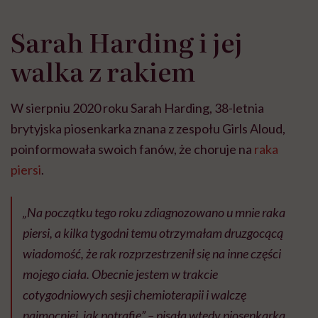
Sarah Harding i jej
walka z rakiem
W sierpniu 2020 roku Sarah Harding, 38-letnia
brytyjska piosenkarka znana z zespołu Girls Aloud,
poinformowała swoich fanów, że choruje na
raka
piersi
.
„Na początku tego roku zdiagnozowano u mnie raka
piersi, a kilka tygodni temu otrzymałam druzgocącą
wiadomość, że rak rozprzestrzenił się na inne części
mojego ciała. Obecnie jestem w trakcie
cotygodniowych sesji chemioterapii i walczę
najmocniej, jak potrafię” – pisała wtedy piosenkarka.