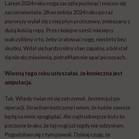
Latem 2024 roku noga zaczęła puchnąć i mocno się
zaczerwieniała. 28 września 2024 roku po raz
pierwszy wylał się z niej płyn protezowy, zmieszany z
dużą ilością ropy. Przez kolejne sześć miesięcy
walczyliśmy o to, żeby uratować nogę, niestety bez
skutku. Wdał się bardzo silny stan zapalny, a ból stał
się nie do zniesienia, potrafiłam nie spać po nocach.
Wiosną tego roku usłyszałaś, że konieczna jest
amputacja.
Tak. Wtedy świat mi się zatrzymał. Jestem już po
operacji. Straciłam kończynę i wiem, że ludzie zawsze
będą na mnie spoglądać. Ale najtrudniejsze było to
poczucie braku, że tej nogi już nigdy nie odzyskam.
Pogodziłam się z tym powoli. Dzisiaj czuję, że