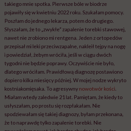
takiego mnie spotka. Pierwsze bóle w biodrze
pojawiły się w kwietniu 2022 roku. Szukałam pomocy.
Poszłam do jednego lekarza, potem do drugiego.
Słyszałam, że to „zwykłe” zapalenie torebki stawowej,
nawet nie zrobiono mi rentgena. Jeden z ortopedów
przepisał mi leki przeciwzapalne, nakleił tejpy na nogę
i powiedział, żebym wróciła, jeśli w ciągu dwóch
tygodni nie będzie poprawy. Oczywiście nie było,
dlatego wróciłam. Prawidłową diagnozę postawiono
dopiero kilka miesięcy później. W mojej nodze wykryto
kostniakomięsaka. To agresywny
nowotwór kości
.
Miałam wtedy zaledwie 21 lat. Pamiętam, że kiedy to
usłyszałam, po prostu się rozpłakałam. Nie
spodziewałam się takiej diagnozy, byłam przekonana,
że to naprawdę tylko zapalenie torebki. Nie
zauważałam nawet, jak bardzo chudnę, jak bardzo