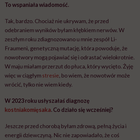
To wspaniała wiadomość.
Tak, bardzo. Chociaż nie ukrywam, że przed
odebraniem wyników byłam kłębkiem nerwów. W
zeszłym roku zdiagnozowano u mnie zespół Li-
Fraumeni, genetyczną mutację, która powoduje, że
nowotwory mogą pojawiać się i odrastać wielokrotnie.
W maju miałam przerzut do płuca, który wycięto. Żyję
więc w ciągłym
stresie
, bo wiem, że nowotwór może
wrócić, tylko nie wiem kiedy.
W 2023 roku usłyszałaś diagnozę
kostniakomięsaka
. Co działo się wcześniej?
Jeszcze przed chorobą byłam zdrową, pełną życia i
energii dziewczyną. Nic nie zapowiadało, że coś