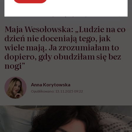
HelloZdrowie
›
Choroby
›
Objawy
›
Maja Wesołowska: „Ludzie n
Maja Wesołowska: „Ludzie na co
dzień nie doceniają tego, jak
wiele mają. Ja zrozumiałam to
dopiero, gdy obudziłam się bez
nogi”
Anna Korytowska
Opublikowano:
13.11.2025 09:22