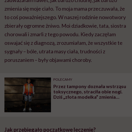
zmienia się moje ciało. To moja mama przeczuwała, że
to coś poważniejszego. W naszej rodzinie nowotwory
zbierały ogromne żniwo. Moi dziadkowie, tata, siostra
chorowali i zmarli z tego powodu. Kiedy zaczęłam
oswajać się z diagnozą, zrozumiałam, że wszystkie te
sygnały – bóle, utrata masy ciała, trudności z
poruszaniem – były objawami choroby.
POLECAMY
Przez tampony doznała wstrząsu
toksycznego, straciła obie nogi.
Dziś „złota modelka” zmienia
świat mody
Jak przebiegało początkowe leczenie?