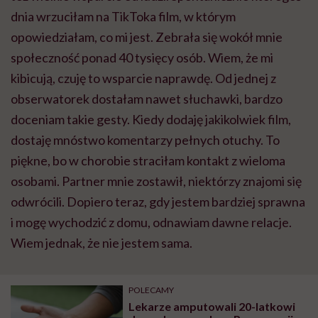
dnia wrzuciłam na TikToka film, w którym
opowiedziałam, co mi jest. Zebrała się wokół mnie
społeczność ponad 40 tysięcy osób. Wiem, że mi
kibicują, czuję to wsparcie naprawdę. Od jednej z
obserwatorek dostałam nawet słuchawki, bardzo
doceniam takie gesty. Kiedy dodaję jakikolwiek film,
dostaję mnóstwo komentarzy pełnych otuchy. To
piękne, bo w chorobie straciłam kontakt z wieloma
osobami. Partner mnie zostawił, niektórzy znajomi się
odwrócili. Dopiero teraz, gdy jestem bardziej sprawna
i mogę wychodzić z domu, odnawiam dawne relacje.
Wiem jednak, że nie jestem sama.
POLECAMY
Lekarze amputowali 20-latkowi