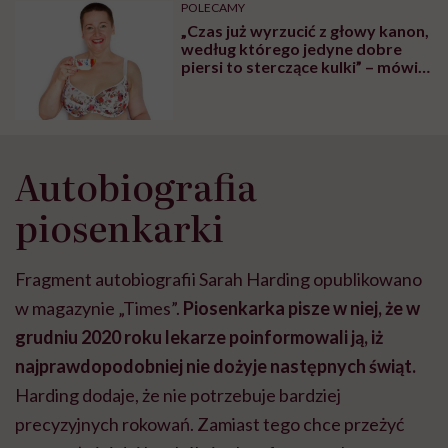
może chyba tylko
pracy
eksp
POLECAMY
głupota i brak
„Czas już wyrzucić z głowy kanon,
wyobraźni"
według którego jedyne dobre
piersi to sterczące kulki” – mówi
Kasia Kulpa ze Stanikomanii
Autobiografia
piosenkarki
Fragment autobiografii Sarah Harding opublikowano
w magazynie „Times”.
Piosenkarka pisze w niej, że w
grudniu 2020 roku lekarze poinformowali ją, iż
najprawdopodobniej nie dożyje następnych świąt.
Harding dodaje, że nie potrzebuje bardziej
precyzyjnych rokowań. Zamiast tego chce przeżyć