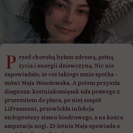
Maja Wesołowska / Fot. archiwum prywatne
P
rzed chorobą byłam zdrową, pełną
życia i energii dziewczyną. Nic nie
zapowiadało, że coś takiego mnie spotka –
mówi Maja Wesołowska. A potem przyszła
diagnoza: kostniakomięsak uda prawego z
przerzutem do płuca, po niej zespół
LiFraumeni, przewlekła infekcja
endoprotezy stawu biodrowego, a na końcu
amputacja nogi. 23-letnia Maja opowiada o