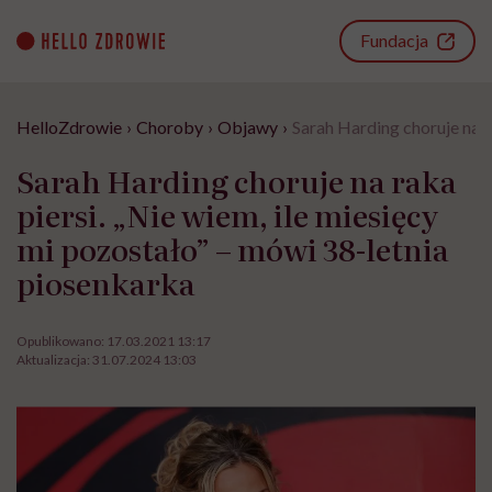
Go
to
Fundacja
content
HelloZdrowie
›
Choroby
›
Objawy
›
Sarah Harding choruje na r
Sarah Harding choruje na raka
piersi. „Nie wiem, ile miesięcy
mi pozostało” – mówi 38-letnia
piosenkarka
Opublikowano:
17.03.2021 13:17
Aktualizacja:
31.07.2024 13:03