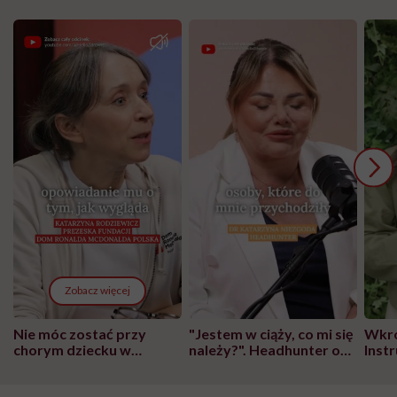
Zobacz więcej
Nie móc zostać przy
"Jestem w ciąży, co mi się
Wkró
chorym dziecku w
należy?". Headhunter o
Inst
szpitalu to tortura.
zmianie pokoleniowej u
atak
"Przeszkadzać w tym
kobiet w ciąży na rynku
wars