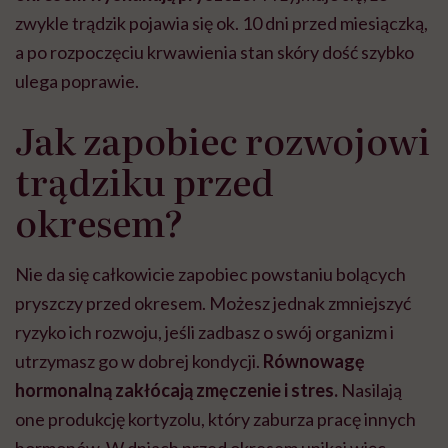
zwykle trądzik pojawia się ok. 10 dni przed miesiączką,
a po rozpoczęciu krwawienia stan skóry dość szybko
ulega poprawie.
Jak zapobiec rozwojowi
trądziku przed
okresem?
Nie da się całkowicie zapobiec powstaniu bolących
pryszczy przed okresem. Możesz jednak zmniejszyć
ryzyko ich rozwoju, jeśli zadbasz o swój organizm i
utrzymasz go w dobrej kondycji.
Równowagę
hormonalną zakłócają zmęczenie i stres.
Nasilają
one produkcję kortyzolu, który zaburza pracę innych
hormonów. W dniach przed okresem unikaj więc