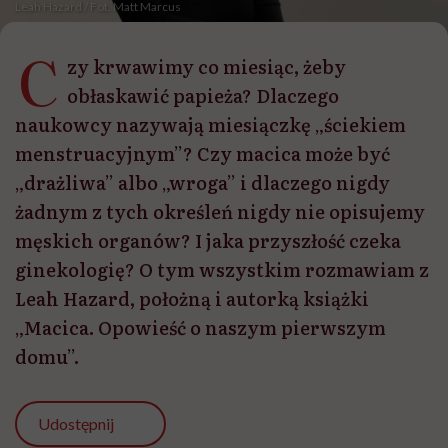
Leah Hazard / Fot. Matt Marcus
C
zy krwawimy co miesiąc, żeby
obłaskawić papieża? Dlaczego
naukowcy nazywają miesiączkę „ściekiem
menstruacyjnym”? Czy macica może być
„drażliwa” albo „wroga” i dlaczego nigdy
żadnym z tych określeń nigdy nie opisujemy
męskich organów? I jaka przyszłość czeka
ginekologię? O tym wszystkim rozmawiam z
Leah Hazard, położną i autorką książki
„Macica. Opowieść o naszym pierwszym
domu”.
Udostępnij