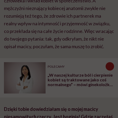
człowieka i wkład kobiet w społeczeństwo. A
mężczyźni nieznający kobiecej anatomii zwykle nie
rozumieją też tego, że zdrowie ich partnerek ma
realny wpływ na intymność i przyjemność w związku,
co przekłada się na całe życie rodzinne. Więc wracając
do twojego pytania: tak, gdy odkryłam, że nikt nie
opisał macicy, poczułam, że sama muszę to zrobić.
POLECAMY
„W naszej kulturze ból i cierpienie
kobiet są traktowane jako coś
normalnego” – mówi ginekolożka
dr Karen Tang
Dzięki tobie dowiedziałam się o mojej macicy
niesamowitych rzeczy. Jest boginią! Gdzie zaczęłaś