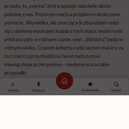
przodu, to „norma”, która opisuje zaledwie około
połowę z nas. Poza tym macica przybiera niezliczone
postacie. Niewielka, ale znacząca liczba kobiet rodzi
się z dwiema macicami i każda z tych macic może nosić
płód poczęty w różnym czasie, więc „bliźnięta” będą w
różnym wieku. Czasem kobieta rodzi się bez macicy, za
to z macicą przychodzi na świat mężczyzna i
miesiączkuje przez penisa – medycyna zna takie
przypadki.
Strona główna
Multimedia
Szukaj
Tematy
Podcast
Odkąd napisałam „Macicę”, przeszłam zabieg
histerektomii [usunięcia macicy – przyp.
red.], więc mam ten etap za sobą.
Histerektomia zmieniła moje życie na lepsze