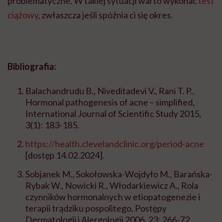
problematyczne. W takiej sytuacji warto wykonać
test
ciążowy
, zwłaszcza jeśli spóźnia ci się okres.
Bibliografia:
Balachandrudu B., Niveditadevi V., Rani T. P.,
Hormonal pathogenesis of acne – simplified,
International Journal of Scientific Study 2015,
3(1): 183-185.
https://health.clevelandclinic.org/period-acne
[dostęp 14.02.2024].
Sobjanek M., Sokołowska-Wojdyło M., Barańska-
Rybak W., Nowicki R., Włodarkiewicz A., Rola
czynników hormonalnych w etiopatogenezie i
terapii trądziku pospolitego, Postępy
Dermatologii i Alergologii 2006, 23: 266-72.