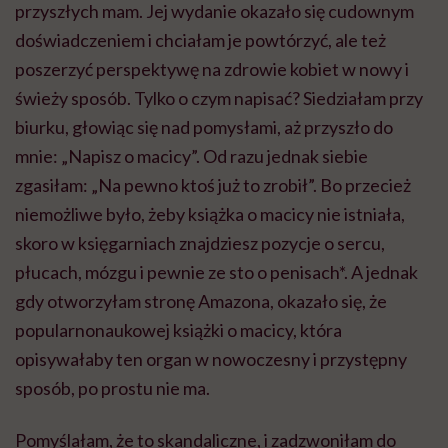
przyszłych mam. Jej wydanie okazało się cudownym
doświadczeniem i chciałam je powtórzyć, ale też
poszerzyć perspektywę na zdrowie kobiet w nowy i
świeży sposób. Tylko o czym napisać? Siedziałam przy
biurku, głowiąc się nad pomysłami, aż przyszło do
mnie: „Napisz o macicy”. Od razu jednak siebie
zgasiłam: „Na pewno ktoś już to zrobił”. Bo przecież
niemożliwe było, żeby książka o macicy nie istniała,
skoro w księgarniach znajdziesz pozycje o sercu,
płucach, mózgu i pewnie ze sto o penisach*. A jednak
gdy otworzyłam stronę Amazona, okazało się, że
popularnonaukowej książki o macicy, która
opisywałaby ten organ w nowoczesny i przystępny
sposób, po prostu nie ma.
Pomyślałam, że to skandaliczne, i zadzwoniłam do