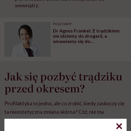
wewnątrz.
POLECAMY
Dr Agnes Frankel: Z trądzikiem
nie idziemy do drogerii, a
umawiamy się do
psychodermatologa. Ryzykować
można z kupnem sukienki, nie z
kosmetykiem do twarzy
Jak się pozbyć trądziku
przed okresem?
Profilaktyka to jedno, ale co zrobić, kiedy zaskoczy cię
ta nieestetyczna zmiana skórna? Cóż, nie ma
magicznej metody, która pozwoliłaby ci pozbyć się
pryszcza w 15 minut.
Pamiętaj, że takie problemy