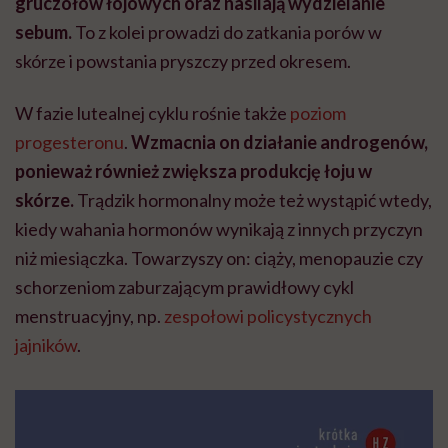
gruczołów łojowych oraz nasilają wydzielanie
sebum.
To z kolei prowadzi do zatkania porów w
skórze i powstania pryszczy przed okresem.
W fazie lutealnej cyklu rośnie także
poziom
progesteronu
.
Wzmacnia on działanie androgenów,
ponieważ również zwiększa produkcję łoju w
skórze.
Trądzik hormonalny może też wystąpić wtedy,
kiedy wahania hormonów wynikają z innych przyczyn
niż miesiączka. Towarzyszy on: ciąży, menopauzie czy
schorzeniom zaburzającym prawidłowy cykl
menstruacyjny, np.
zespołowi policystycznych
jajników
.