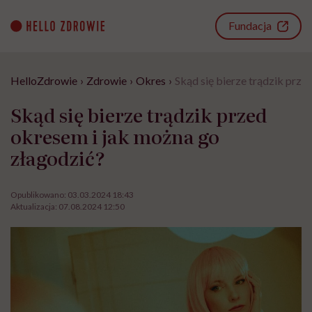
Go
to
Fundacja
content
HelloZdrowie
›
Zdrowie
›
Okres
›
Skąd się bierze trądzik prze
Skąd się bierze trądzik przed
okresem i jak można go
złagodzić?
Opublikowano:
03.03.2024 18:43
Aktualizacja:
07.08.2024 12:50