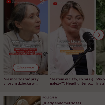
Zobacz więcej
Nie móc zostać przy
"Jestem w ciąży, co mi się
Wkró
chorym dziecku w
należy?". Headhunter o
Inst
szpitalu to tortura.
zmianie pokoleniowej u
atak
"Przeszkadzać w tym
kobiet w ciąży na rynku
wars
może chyba tylko
pracy
eksp
POLECAMY
głupota i brak
„Kiedy endometrioza i
wyobraźni"