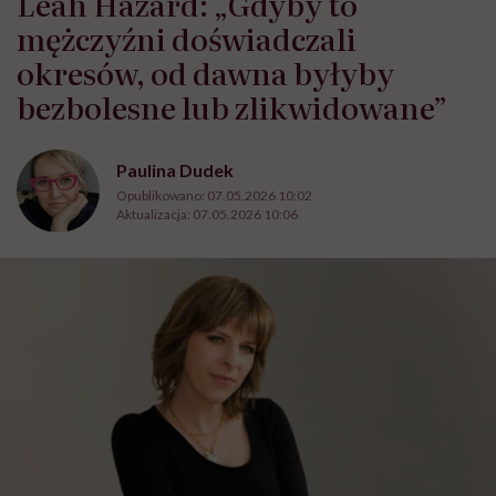
Leah Hazard: „Gdyby to
mężczyźni doświadczali
okresów, od dawna byłyby
bezbolesne lub zlikwidowane”
Paulina Dudek
Opublikowano:
07.05.2026 10:02
Aktualizacja:
07.05.2026 10:06