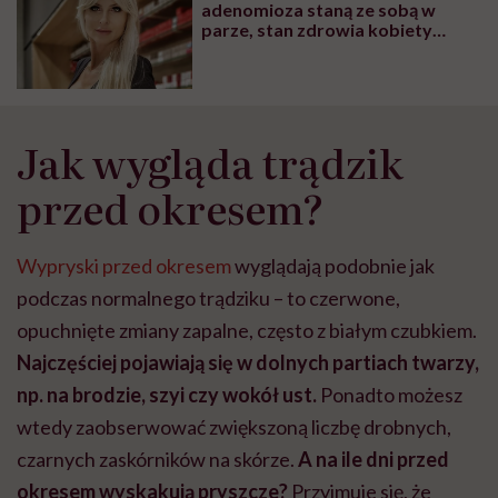
adenomioza staną ze sobą w
parze, stan zdrowia kobiety
znacznie się pogarsza, a ból jest
nie do zniesienia” – mówi Monika
Salamon
Jak wygląda trądzik
przed okresem?
Wypryski przed okresem
wyglądają podobnie jak
podczas normalnego trądziku – to czerwone,
opuchnięte zmiany zapalne, często z białym czubkiem.
Najczęściej pojawiają się w dolnych partiach twarzy,
np. na brodzie, szyi czy wokół ust.
Ponadto możesz
wtedy zaobserwować zwiększoną liczbę drobnych,
czarnych zaskórników na skórze.
A na ile dni przed
okresem wyskakują pryszcze?
Przyjmuje się, że