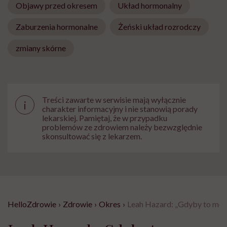
Objawy przed okresem
Układ hormonalny
Zaburzenia hormonalne
Żeński układ rozrodczy
zmiany skórne
Treści zawarte w serwisie mają wyłącznie
i
charakter informacyjny i nie stanowią porady
lekarskiej. Pamiętaj, że w przypadku
problemów ze zdrowiem należy bezwzględnie
skonsultować się z lekarzem.
HelloZdrowie
›
Zdrowie
›
Okres
›
Leah Hazard: „Gdyby to męż