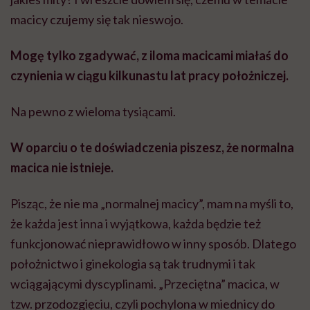
macicy czujemy się tak nieswojo.
Mogę tylko zgadywać, z iloma macicami miałaś do
czynienia w ciągu kilkunastu lat pracy położniczej.
Na pewno z wieloma tysiącami.
W oparciu o te doświadczenia piszesz, że normalna
macica nie istnieje.
Pisząc, że nie ma „normalnej macicy”, mam na myśli to,
że każda jest inna i wyjątkowa, każda będzie też
funkcjonować nieprawidłowo w inny sposób. Dlatego
położnictwo i ginekologia są tak trudnymi i tak
wciągającymi dyscyplinami. „Przeciętna” macica, w
tzw. przodozgięciu, czyli pochylona w miednicy do