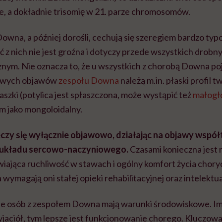
, a dokładnie trisomię w 21. parze chromosomów.
owna, a później dorośli, cechują się szeregiem bardzo ty
z nich nie jest groźna i dotyczy przede wszystkich drobn
nym. Nie oznacza to, że u wszystkich z chorobą Downa poj
owych objawów
zespołu Downa
należą m.in. płaski profil 
zki (potylica jest spłaszczona, może wystąpić też
małogł
m jako mongoloidalny.
zy się wyłącznie objawowo, działając na objawy wspó
y układu sercowo-naczyniowego.
Czasami konieczna jest 
wiająca ruchliwość w stawach i ogólny komfort życia chory
 wymagają oni stałej opieki rehabilitacyjnej oraz intelektua
e osób z zespołem Downa mają warunki środowiskowe. Im 
rzyjaciół, tym lepsze jest funkcjonowanie chorego. Kluczowa