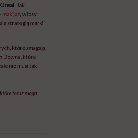
’Oreal
. Jak
–
makijaż
, włosy,
ię strategią marki i
horych, które zmagają
em Downa, które
ale nie musi tak
 które teraz mogą