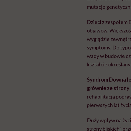
mutacje genetyczne
Dzieci z zespołem D
objawów. Większość 
wyglądzie zewnętrz
symptomy. Do typ
wady w budowie czas
kształcie określany
Syndrom Downa lec
głównie ze stron
rehabilitacja popra
pierwszych lat życia
Duży wpływ na życi
strony bliskich i p