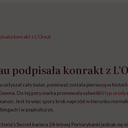
pisała konrakt z L’Oreal
a
rau podpisała konrakt z L’
au usłyszał cały świat, ponieważ została pierwszą w histori
Downa. Do tej pory marka promowała sylwetki i
typ urody
kanon. Jest to więc spory krok naprzód w kierunku normali
ybiegach i w popkulturze.
toria’s Secret kariera 24-letniej Portorykanki jednak się n