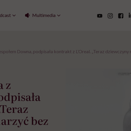
Multimedia
dcast
 zespołem Downa, podpisała kontrakt z L’Oreal. „Teraz dziewczyn
a z
odpisała
„Teraz
arzyć bez