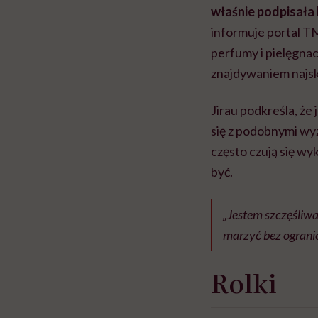
właśnie podpisała 
informuje portal 
perfumy i pielęgnacj
znajdywaniem najs
Jirau podkreśla, że 
się z podobnymi wy
często czują się wy
być.
„Jestem szczęśliwa
marzyć bez ograni
Rolki