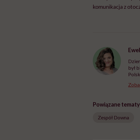
komunikacja z otoc
Ewel
Dzien
był b
Polsk
Zobac
Powiązane tematy
Zespół Downa