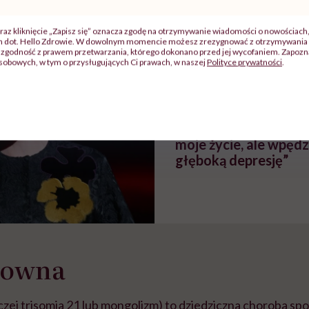
szkadzać
zmianie pokoleniowej u
atakach paniki. Z
tylko
kobiet w ciąży na rynku
warsztat pacjen
braźni"
pracy
ekspercki
raz kliknięcie „Zapisz się” oznacza zgodę na otrzymywanie wiadomości o nowościach
ch dot. Hello Zdrowie. W dowolnym momencie możesz zrezygnować z otrzymywania 
zgodność z prawem przetwarzania, którego dokonano przed jej wycofaniem. Zapoznaj
POLECAMY
sobowych, w tym o przysługujących Ci prawach, w naszej
Polityce prywatności
.
Linda Evangelista o 
zabiegu, który zdefo
twarz: „To nie tylko z
moje życie, ale wpędz
głęboką depresję”
Downa
zej trisomia 21 lub mongolizm) to dziedziczna choroba 