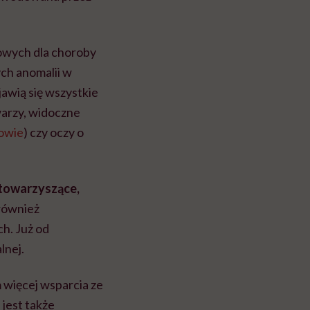
powych dla choroby
ych anomalii w
awią się wszystkie
twarzy, widoczne
owie
) czy oczy o
łtowarzyszące,
również
ch. Już od
lnej.
więcej wsparcia ze
 jest także