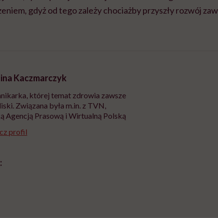
zeniem, gdyż od tego zależy chociażby przyszły rozwój za
ina Kaczmarczyk
nikarka, której temat zdrowia zawsze
liski. Związana była m.in. z TVN,
ą Agencją Prasową i Wirtualną Polską
z profil
: