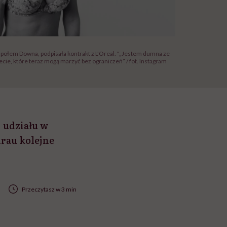
zespołem Downa, podpisała kontrakt z L'Oreal. "„Jestem dumna ze
cie, które teraz mogą marzyć bez ograniczeń” / fot. Instagram
j udziału w
irau kolejne
Przeczytasz w 3 min