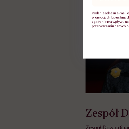
ie”
zapobiegać nowotworom
to tortura. "Prze
mail
*
w tym może chyba 
głupota i brak wyo
Podanie adresu e-mail o
promocjach lub usługa
zgody nie ma wpływu na 
przetwarzaniu danych o
Zespół 
Zespół Downa (inac