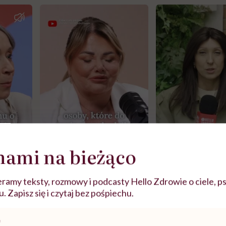
nami na bieżąco
j
ramy teksty, rozmowy i podcasty Hello Zdrowie o ciele, ps
 Zapisz się i czytaj bez pośpiechu.
zy
"Jestem w ciąży, co mi się
Wkrótce nowa "
szpitalu
należy?". Headhunter o
Instrukcja". Tym 