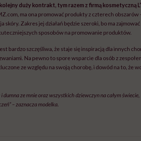
kolejny duży kontrakt, tym razem z firmą kosmetyczną L
TMZ.com, ma ona promować produkty z czterech obszarów 
a skóry. Zakres jej działań będzie szeroki, bo ma zajmować s
kuteczniejszych sposobów na promowanie produktów.
jest bardzo szczęśliwa, że staje się inspiracją dla innych c
zwaniami. Na pewno to spore wsparcie dla osób z zespoł
kluczone ze względu na swoją chorobę, i dowód na to, że wc
 i dumna ze mnie oraz wszystkich dziewczyn na całym świecie,
czeń” – zaznacza modelka.