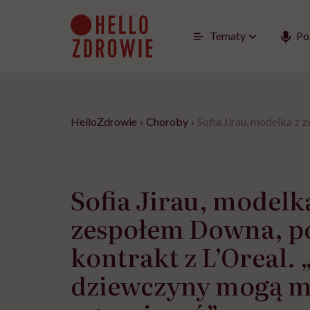
Go
to
content
Tematy
Po
HelloZdrowie
›
Choroby
›
Sofia Jirau, modelka z
Sofia Jirau, modelk
zespołem Downa, p
kontrakt z L’Oreal. 
dziewczyny mogą m