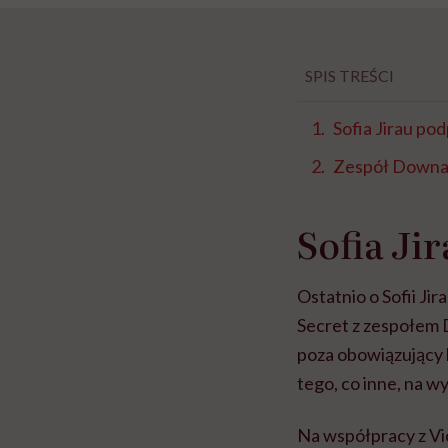
SPIS TREŚCI
Sofia Jirau pod
Zespół Down
Sofia Ji
Ostatnio o Sofii Jir
Secret z zespołem 
poza obowiązujący 
tego, co inne, na w
Na współpracy z Vic