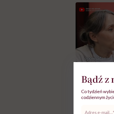
Bądź z 
Zobacz więce
Co tydzień wybie
codziennym życiu.
 i miał
Najlepsza dieta wydaje się
Nie móc zostać pr
Adres
 lekko
banalna, a może
chorym dziecku w 
e-