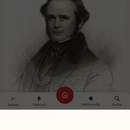
Strona główna
Multimedia
Szukaj
Tematy
Podcast
Horace Wells /fot. Bettmann, Getty Images
Choć próba zakończyła się niepowodzeniem, idea