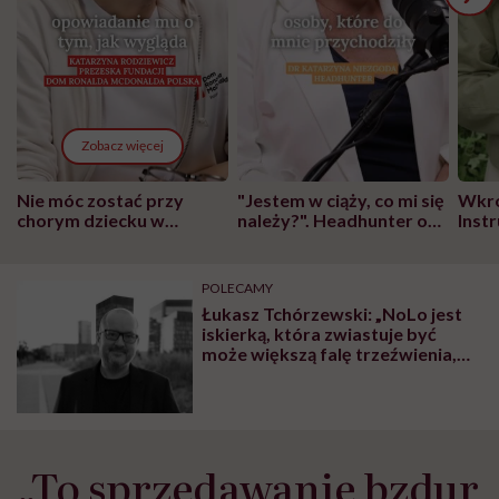
Zobacz więcej
Nie móc zostać przy
"Jestem w ciąży, co mi się
Wkró
chorym dziecku w
należy?". Headhunter o
Inst
szpitalu to tortura.
zmianie pokoleniowej u
atak
"Przeszkadzać w tym
kobiet w ciąży na rynku
wars
może chyba tylko
pracy
eksp
POLECAMY
głupota i brak
Łukasz Tchórzewski: „NoLo jest
wyobraźni"
iskierką, która zwiastuje być
może większą falę trzeźwienia,
ale to wciąż nisza”
„To sprzedawanie bzdur