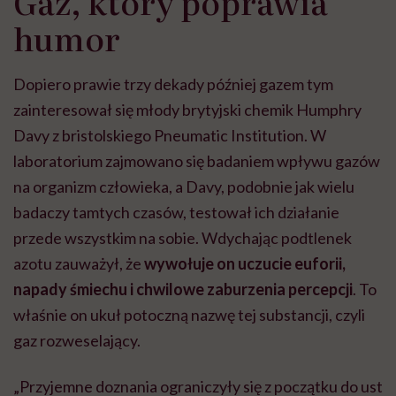
Gaz, który poprawia
humor
Dopiero prawie trzy dekady później gazem tym
zainteresował się młody brytyjski chemik Humphry
Davy z bristolskiego Pneumatic Institution. W
laboratorium zajmowano się badaniem wpływu gazów
na organizm człowieka, a Davy, podobnie jak wielu
badaczy tamtych czasów, testował ich działanie
przede wszystkim na sobie. Wdychając podtlenek
azotu zauważył, że
wywołuje on uczucie euforii,
napady śmiechu i chwilowe zaburzenia percepcji
. To
właśnie on ukuł potoczną nazwę tej substancji, czyli
gaz rozweselający.
„Przyjemne doznania ograniczyły się z początku do ust