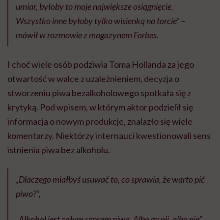
umiar, byłoby to moje największe osiągnięcie.
Wszystko inne byłoby tylko wisienką na torcie” –
mówił w rozmowie z magazynem Forbes.
I choć wiele osób podziwia Toma Hollanda za jego
otwartość w walce z uzależnieniem, decyzja o
stworzeniu piwa bezalkoholowego spotkała się z
krytyką. Pod wpisem, w którym aktor podzielił się
informacją o nowym produkcje, znalazło się wiele
komentarzy. Niektórzy internauci kwestionowali sens
istnienia piwa bez alkoholu.
„Dlaczego miałbyś usuwać to, co sprawia, że ​​warto pić
piwo?”,
„Alkohol jest całym sensem piwa. Albo go pij, albo nie”