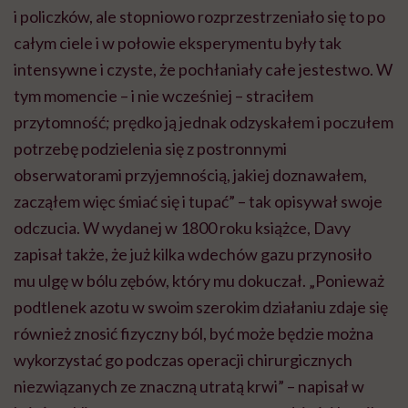
i policzków, ale stopniowo rozprzestrzeniało się to po
całym ciele i w połowie eksperymentu były tak
intensywne i czyste, że pochłaniały całe jestestwo. W
tym momencie – i nie wcześniej – straciłem
przytomność; prędko ją jednak odzyskałem i poczułem
potrzebę podzielenia się z postronnymi
obserwatorami przyjemnością, jakiej doznawałem,
zacząłem więc śmiać się i tupać” – tak opisywał swoje
odczucia. W wydanej w 1800 roku książce, Davy
zapisał także, że już kilka wdechów gazu przynosiło
mu ulgę w bólu zębów, który mu dokuczał. „Ponieważ
podtlenek azotu w swoim szerokim działaniu zdaje się
również znosić fizyczny ból, być może będzie można
wykorzystać go podczas operacji chirurgicznych
niezwiązanych ze znaczną utratą krwi” – napisał w