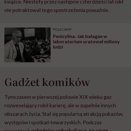
książce. Niestety przez następne czterdzieści lat nikt
nie potraktował tego spostrzeżenia poważnie.
POLECAMY
Penicylina. Jak bałagan w
laboratorium uratował miliony
ludzi
Gadżet komików
Tymczasem w pierwszej połowie XIX wieku gaz
rozweselający robił karierę, ale w zupełnie innych
obszarach życia. Stał się popularną atrakcją pokazów,
występów i spotkań towarzyskich. Podczas
prezentacji
ochotnicy wdychali gaz, po czym