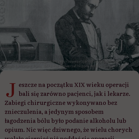
Aparat do podawania pacjentom gazu rozweselającego wyprodukowany w
Anglii. La Nature, Paris, 1874 /fot. Universal History Archive/Getty Images
J
eszcze na początku XIX wieku operacji
bali się zarówno pacjenci, jak i lekarze.
Zabiegi chirurgiczne wykonywano bez
znieczulenia, a jedynym sposobem
łagodzenia bólu było podanie alkoholu lub
opium. Nic więc dziwnego, że wielu chorych
wolało cierpieć niż poddać się operacji.