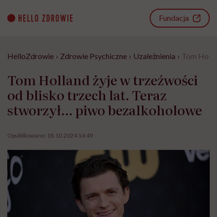
Go
to
Fundacja
content
HelloZdrowie
›
Zdrowie Psychiczne
›
Uzależnienia
›
Tom Hollan
Tom Holland żyje w trzeźwości
od blisko trzech lat. Teraz
stworzył… piwo bezalkoholowe
Opublikowano:
18.10.2024 14:49