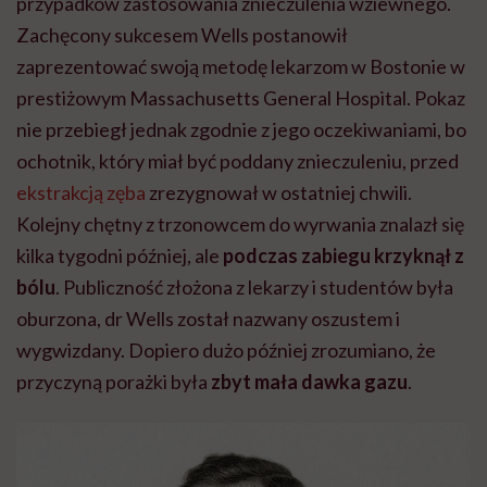
przypadków zastosowania znieczulenia wziewnego.
Zachęcony sukcesem Wells postanowił
zaprezentować swoją metodę lekarzom w Bostonie w
prestiżowym Massachusetts General Hospital. Pokaz
nie przebiegł jednak zgodnie z jego oczekiwaniami, bo
ochotnik, który miał być poddany znieczuleniu, przed
ekstrakcją zęba
zrezygnował w ostatniej chwili.
Kolejny chętny z trzonowcem do wyrwania znalazł się
kilka tygodni później, ale
podczas zabiegu krzyknął z
bólu
. Publiczność złożona z lekarzy i studentów była
oburzona, dr Wells został nazwany oszustem i
wygwizdany. Dopiero dużo później zrozumiano, że
przyczyną porażki była
zbyt mała dawka gazu
.