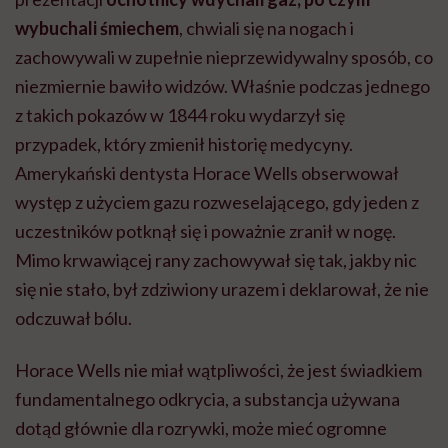
wybuchali śmiechem
, chwiali się na nogach i
zachowywali w zupełnie nieprzewidywalny sposób, co
niezmiernie bawiło widzów. Właśnie podczas jednego
z takich pokazów w 1844 roku wydarzył się
przypadek, który zmienił historię medycyny.
Amerykański dentysta Horace Wells obserwował
występ z użyciem gazu rozweselającego, gdy jeden z
uczestników potknął się i poważnie zranił w nogę.
Mimo krwawiącej rany zachowywał się tak, jakby nic
się nie stało, był zdziwiony urazem i deklarował, że nie
odczuwał bólu.
Horace Wells nie miał wątpliwości, że jest świadkiem
fundamentalnego odkrycia, a substancja używana
dotąd głównie dla rozrywki, może mieć ogromne