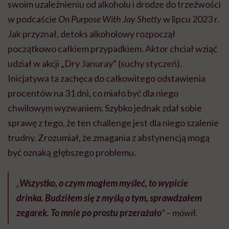
swoim uzależnieniu od alkoholu i drodze do trzeźwości
w podcaście
On Purpose With Jay Shetty
w lipcu 2023 r.
Jak przyznał, detoks alkoholowy rozpoczął
początkowo całkiem przypadkiem. Aktor chciał wziąć
udział w akcji „Dry Januray” (suchy styczeń).
Inicjatywa ta zachęca do całkowitego odstawienia
procentów na 31 dni, co miało być dla niego
chwilowym wyzwaniem. Szybko jednak zdał sobie
sprawę z tego, że ten challenge jest dla niego szalenie
trudny. Zrozumiał, że zmagania z abstynencją mogą
być oznaką głębszego problemu.
„
Wszystko, o czym mogłem myśleć, to wypicie
drinka. Budziłem się z myślą o tym, sprawdzałem
zegarek. To mnie po prostu przerażało
” – mówił.