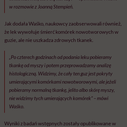
w rozmowie z Joanną Stempień.
Jak dodała Waśko
,
naukowcy zaobserwowali również,
że lek wywołuje śmierć komórek nowotworowych w
guzie, ale nie uszkadza zdrowych tkanek.
„Po czterech godzinach od podania leku pobieramy
tkankę od myszy i potem przeprowadzamy analizę
histologiczną. Widzimy, że cały ten guz jest pokryty
umierającymi komórkami nowotworowymi, ale jeżeli
pobieramy normalną tkankę, jelito albo skórę myszy,
nie widzimy tych umierających komórek” – mówi
Waśko.
Wyniki z badań wstępnych zostały opublikowane w