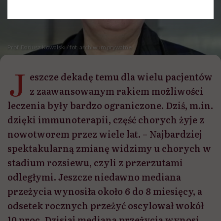
Prof. Dariusz Kowalski / fot. archiwum prywatne
J
eszcze dekadę temu dla wielu pacjentów
z zaawansowanym rakiem możliwości
leczenia były bardzo ograniczone. Dziś, m.in.
dzięki immunoterapii, część chorych żyje z
nowotworem przez wiele lat. – Najbardziej
spektakularną zmianę widzimy u chorych w
stadium rozsiewu, czyli z przerzutami
odległymi. Jeszcze niedawno mediana
przeżycia wynosiła około 6 do 8 miesięcy, a
odsetek rocznych przeżyć oscylował wokół
10 proc. Dzisiaj mediana przeżycia wynosi