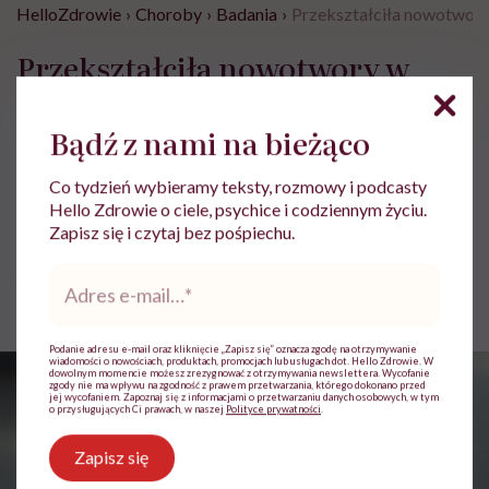
HelloZdrowie
›
Choroby
›
Badania
›
Przekształciła nowotwory 
Przekształciła nowotwory w
choroby przewlekłe. Prof.
Dariusz M. Kowalski:
Bądź z nami na bieżąco
„Immunoterapia to rewolucja,
Co tydzień wybieramy teksty, rozmowy i podcasty
która zmieniła onkologię”
Hello Zdrowie o ciele, psychice i codziennym życiu.
Zapisz się i czytaj bez pośpiechu.
Adres
Jolanta Pawnik
e-
Opublikowano:
29.05.2026 09:18
mail
*
Podanie adresu e-mail oraz kliknięcie „Zapisz się” oznacza zgodę na otrzymywanie
wiadomości o nowościach, produktach, promocjach lub usługach dot. Hello Zdrowie. W
dowolnym momencie możesz zrezygnować z otrzymywania newslettera. Wycofanie
zgody nie ma wpływu na zgodność z prawem przetwarzania, którego dokonano przed
jej wycofaniem. Zapoznaj się z informacjami o przetwarzaniu danych osobowych, w tym
o przysługujących Ci prawach, w naszej
Polityce prywatności
.
Zapisz się