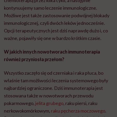
chemioterapią przez kilka cykli, a następnie
kontynuujemy samo leczenie immunologiczne.
Możliwe jest także zastosowanie podwójnej blokady
immunologicznej, czyli dwóch leków jednocześnie.
Opcji terapeutycznych jest dziś naprawdę dużo i, co
ważne, pojawiły się one w bardzo krótkim czasie.
W jakich innych nowotworach immunoterapia
również przyniosła przełom?
Wszystko zaczęło się od czerniaka i raka płuca, bo
właśnie tam możliwości leczenia systemowego były
najbardziej ograniczone. Dziś immunoterapia jest
stosowana także w nowotworach przewodu
pokarmowego,
jelita grubego
, raku piersi, raku
nerkowokomórkowym,
raku pęcherza moczowego
.