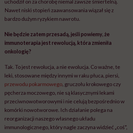
uchodził on za chorobę niemal zawsze śmiertelną.
Nawet niski stopień zaawansowania wiązał się z
bardzo dużym ryzykiem nawrotu.
Nie będzie zatem przesadą, jeśli powiemy, że
immunoterapia jest rewolucją, która zmieniła
onkologię?
Tak. To jest rewolucja, a nie ewolucja. Co ważne, te
leki, stosowane między innymi w raku płuca, piersi,
przewodu pokarmowego
, gruczołu krokowego czy
pęcherza moczowego, nie są klasycznymi lekami
przeciwnowotworowymi i nie celują bezpośrednio w
komórki nowotworowe. Ich działanie polega na
reorganizacji naszego własnego układu
immunologicznego, który nagle zaczyna widzieć „coś”,