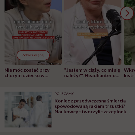
Zobacz więcej
Nie móc zostać przy
"Jestem w ciąży, co mi się
Wkró
chorym dziecku w
należy?". Headhunter o
Inst
szpitalu to tortura.
zmianie pokoleniowej u
atak
"Przeszkadzać w tym
kobiet w ciąży na rynku
wars
może chyba tylko
pracy
eksp
POLECAMY
głupota i brak
Koniec z przedwczesną śmiercią
wyobraźni"
spowodowaną rakiem trzustki?
Naukowcy stworzyli szczepionkę
przeciwko temu nowotworowi