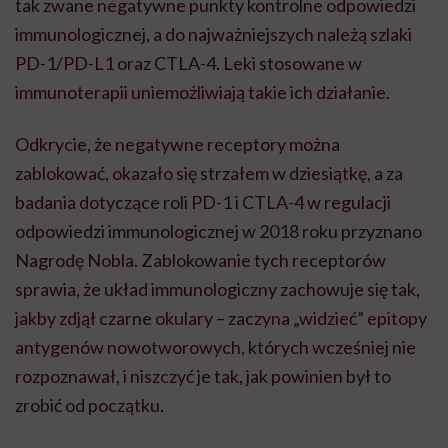
tak zwane negatywne punkty kontrolne odpowiedzi
immunologicznej, a do najważniejszych należą szlaki
PD-1/PD-L1 oraz CTLA-4. Leki stosowane w
immunoterapii uniemożliwiają takie ich działanie.
Odkrycie, że negatywne receptory można
zablokować, okazało się strzałem w dziesiątkę, a za
badania dotyczące roli PD-1 i CTLA-4 w regulacji
odpowiedzi immunologicznej w 2018 roku przyznano
Nagrodę Nobla. Zablokowanie tych receptorów
sprawia, że układ immunologiczny zachowuje się tak,
jakby zdjął czarne okulary – zaczyna „widzieć” epitopy
antygenów nowotworowych, których wcześniej nie
rozpoznawał, i niszczyć je tak, jak powinien był to
zrobić od początku.