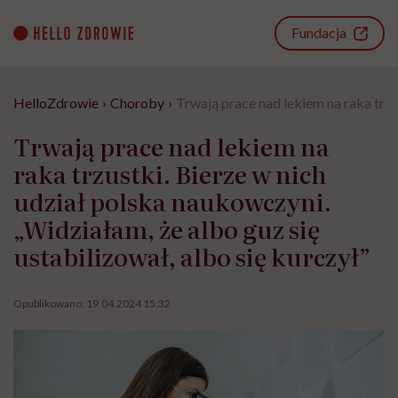
Go
to
Fundacja
content
HelloZdrowie
›
Choroby
›
Trwają prace nad lekiem na raka trzu
Trwają prace nad lekiem na
raka trzustki. Bierze w nich
udział polska naukowczyni.
„Widziałam, że albo guz się
ustabilizował, albo się kurczył”
Opublikowano:
19.04.2024 15:32