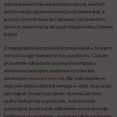
odzyskania kontroli nad własnym czasem, u innych
pełni funkcję regulatora emocji po trudnym dniu, a
jeszcze u innych może być związane z przewlekłym
stresem, samotnością albo potrzebą kontaktu z innymi
ludźmi.
Z mojego doświadczenia klinicznego wynika, że warto
zwrócić uwagę również na stan psychiczny. Czasami
przewlekłe odkładanie snu współwystępuje z
obniżonym nastrojem, nasilonym stresem lub
pierwszymi
objawami depresji
. Nie traktowałabym
tego jako objawu depresji samego w sobie, lecz raczej
jako sygnał, że warto przyjrzeć się temu, jak dana
osoba funkcjonuje psychicznie. Jednocześnie
pamiętajmy, że nie każde odkładanie snu to revenge
bedtime procrastination – spotykam także pacjentów,