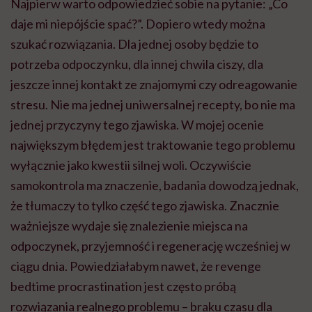
Najpierw warto odpowiedzieć sobie na pytanie: „Co
daje mi niepójście spać?”. Dopiero wtedy można
szukać rozwiązania. Dla jednej osoby będzie to
potrzeba odpoczynku, dla innej chwila ciszy, dla
jeszcze innej kontakt ze znajomymi czy odreagowanie
stresu. Nie ma jednej uniwersalnej recepty, bo nie ma
jednej przyczyny tego zjawiska. W mojej ocenie
największym błędem jest traktowanie tego problemu
wyłącznie jako kwestii silnej woli. Oczywiście
samokontrola ma znaczenie, badania dowodzą jednak,
że tłumaczy to tylko część tego zjawiska. Znacznie
ważniejsze wydaje się znalezienie miejsca na
odpoczynek, przyjemność i regenerację wcześniej w
ciągu dnia. Powiedziałabym nawet, że revenge
bedtime procrastination jest często próbą
rozwiązania realnego problemu – braku czasu dla