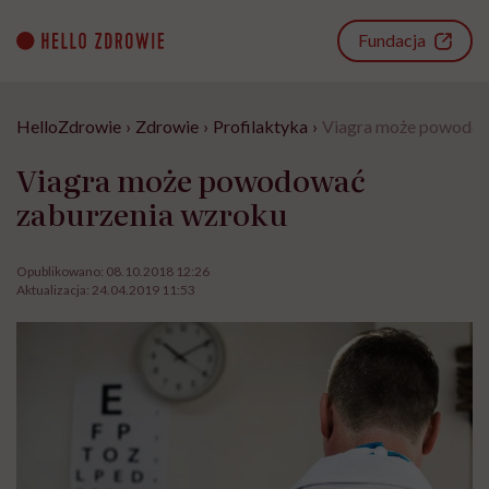
Go
to
Fundacja
content
HelloZdrowie
›
Zdrowie
›
Profilaktyka
›
Viagra może powodow
Viagra może powodować
zaburzenia wzroku
Opublikowano:
08.10.2018 12:26
Aktualizacja:
24.04.2019 11:53