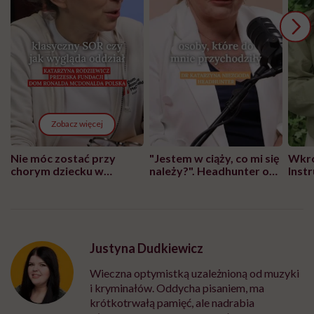
Zobacz więcej
Nie móc zostać przy
"Jestem w ciąży, co mi się
Wkró
chorym dziecku w
należy?". Headhunter o
Inst
szpitalu to tortura.
zmianie pokoleniowej u
atak
"Przeszkadzać w tym
kobiet w ciąży na rynku
wars
może chyba tylko
pracy
eksp
głupota i brak
wyobraźni"
Justyna Dudkiewicz
Wieczna optymistką uzależnioną od muzyki
i kryminałów. Oddycha pisaniem, ma
krótkotrwałą pamięć, ale nadrabia