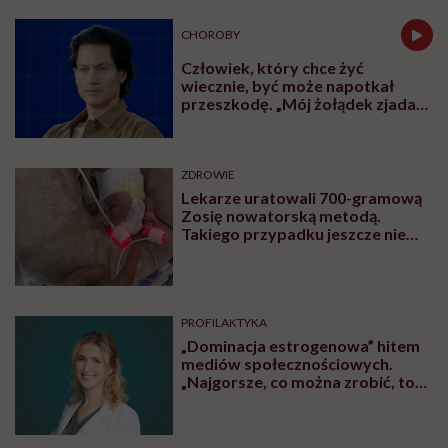
CHOROBY
Człowiek, który chce żyć
wiecznie, być może napotkał
przeszkodę. „Mój żołądek zjada
sam siebie”
ZDROWIE
Lekarze uratowali 700-gramową
Zosię nowatorską metodą.
Takiego przypadku jeszcze nie
było
PROFILAKTYKA
„Dominacja estrogenowa” hitem
mediów społecznościowych.
„Najgorsze, co można zrobić, to
leczyć modne hasło”