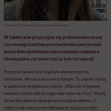
dr Paulina Wróbel-Knybel /fot. archiwum prywatne
W takim razie przyjrzyjmy się problemowi szerzej:
czy revenge bedtime procrastination jest przede
wszystkim skutkiem przepracowania i nadmiaru
obowiązków, czy może stoi za tym coś więcej?
Przepracowanie jest ważnym elementem tej
układanki, ale na pewno nie jedynym. To zdanie słyszę
w gabinecie wyjątkowo często: „Wieczór to jedyny
moment, kiedy nikt niczego ode mnie nie chce”. Myślę,
że bardzo dobrze ukazuje ono istotę problemu. U
części osób wieczorne odkładanie snu jest próbą