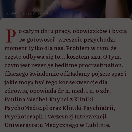
fot. Getty Images, Zarina Lukash
P
o całym dniu pracy, obowiązków i bycia
„w gotowości” wreszcie przychodzi
moment tylko dla nas. Problem w tym, że
często odbywa się to… kosztem snu. O tym,
czym jest revenge bedtime procrastination,
dlaczego świadomie odkładamy pójście spać i
jakie mogą być tego konsekwencje dla
zdrowia, opowiada dr n. med. i n. o zdr.
Paulina Wróbel-Knybel z Kliniki
PsychoMedic.pl oraz Kliniki Psychiatrii,
Psychoterapii i Wczesnej Interwencji
Uniwersytetu Medycznego w Lublinie.