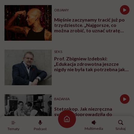
OBJAWY
Mięśnie zaczynamy tracić już po
trzydziestce. „Najgorsze, co
można zrobić, to uznać utratę
sprawności za nieunikniony
element starzenia”
SEKS
Prof. Zbigniew Izdebski:
„Edukacja zdrowotna jeszcze
nigdy nie była tak potrzebna jak
teraz, kiedy jest taki chaos
informacyjny”
BADANIA
Stetoskop. Jak niezręczna
sytuacja doprowadziła do
wielkiego odkrycia
Strona główna
Multimedia
Szukaj
Tematy
Podcast