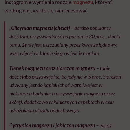
Instagramie wymienia rodzaje
magnezu
, którymi
według niej, warto się zainteresować.
„
Glicynian magnezu (chelat) –
bardzo popularny,
dość tani, przyswajalność na poziomie 30 proc., dzięki
temu, że nie jest uszczuplany przez kwas żołądkowy,
więc więcej wchłonie się go w jelicie cienkim.
Tlenek magnezu oraz siarczan magnezu
–
tanie,
dość słabo przyswajalne, bo jedynie w 5 proc. Siarczan
używany jest do kąpieli (choć wątpliwe jest w
niektórych badaniach przyswajanie magnezu przez
skórę), dodatkowo w klinicznych aspektach w celu
udrożniania układu oddechowego.
Cytrynian magnezu i jabłczan magnezu
–
wciąż