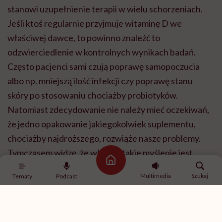
stanowi uzupełnienie terapii w wielu schorzeniach.
Jeśli ktoś regularnie przyjmuje witaminę D we
właściwej dawce, to powinno znaleźć to
odzwierciedlenie w kontrolnych wynikach badań.
Często pacjenci sami czują poprawę samopoczucia
albo np. mniejszą ilość infekcji czy poprawę stanu
skóry po stosowaniu chociażby probiotyków.
Natomiast zdecydowanie nie należy mieć oczekiwań,
że jedno opakowanie jakiegokolwiek suplementu,
chociażby najdroższego, rozwiąże nasze problemy.
Tymczasem widzę, że właśnie takie myślenie jest
Strona główna
najbardziej powszechne. Przychodzą do mnie pacjenci
Multimedia
Szukaj
Tematy
Podcast
i skarżą się, że przyjmują reklamowany suplement na
odchudzanie czy na sen, a poprawy nie widać.
Tymczasem w wywiadzie okazuje się, że oprócz