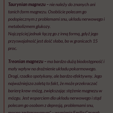
Taurynian magnezu –
nie należy do znanych ani
tanich form magnezu. Osobiście polecam go
podopiecznym z problemami snu, układu nerwowego i
metabolizmem glukozy.
Najczęściej jednak łączę go z inną formą, gdyż jego
przyswajalność jest dość słaba, bo w granicach 15
proc.
Treonian magnezu –
ma bardzo dużą biodostępność i
mały wpływ na drażnienie układu pokarmowego.
Drogi, rzadko spotykany, ale bardzo efektywny. Jego
najważniejsza zaletą to fakt, że może przekraczać
barierę krew-mózg, zwiększając stężenie magnezu w
mózgu. Jest wsparciem dla układu nerwowego i stąd
polecam go osobom z depresją, problemami snu,
mocno zestresowanym” – wymienia Emilia Cesarek.