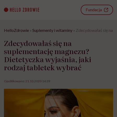
Go
to
Fundacja
content
HelloZdrowie
›
Suplementy i witaminy
›
Zdecydowałaś się na su
Zdecydowałaś się na
suplementację magnezu?
Dietetyczka wyjaśnia, jaki
rodzaj tabletek wybrać
Opublikowano:
21.10.2020 14:39