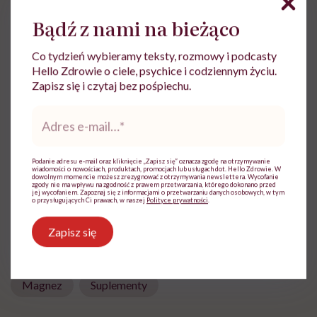
Bądź z nami na bieżąco
Co tydzień wybieramy teksty, rozmowy i podcasty
Hello Zdrowie o ciele, psychice i codziennym życiu.
Magdalena Bury-Motyl
Zapisz się i czytaj bez pośpiechu.
Z wykształcenia - dziennikarka, pedagożka
Adres
i ekspertka ds. żywienia
e-
mail
*
Zobacz profil
Podanie adresu e-mail oraz kliknięcie „Zapisz się” oznacza zgodę na otrzymywanie
wiadomości o nowościach, produktach, promocjach lub usługach dot. Hello Zdrowie. W
dowolnym momencie możesz zrezygnować z otrzymywania newslettera. Wycofanie
zgody nie ma wpływu na zgodność z prawem przetwarzania, którego dokonano przed
jej wycofaniem. Zapoznaj się z informacjami o przetwarzaniu danych osobowych, w tym
Udostępnij
o przysługujących Ci prawach, w naszej
Polityce prywatności
.
Zapisz się
Powiązane tematy:
Magnez
Suplementy