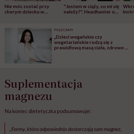
Nie móc zostać przy
"Jestem w ciąży, co mi się
Wkró
chorym dziecku w
należy?". Headhunter o
Inst
szpitalu to tortura.
zmianie pokoleniowej u
atak
"Przeszkadzać w tym
kobiet w ciąży na rynku
wars
może chyba tylko
pracy
eksp
POLECAMY
głupota i brak
„Dzieci wegańskie czy
wyobraźni"
wegetariańskie rodzą się z
prawidłową masą ciała, zdrowe i
rozwijają się prawidłowo. To, że
brak mięsa w diecie ciężarnej
szkodzi dziecku, to mit” – mówi
dietetyczka Iwona Kibil
Suplementacja
magnezu
Na koniec dietetyczka podsumowuje:
„Formy, która odpowiednio dostarczają sam magnez,