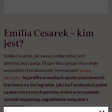
Emilia Cesarek – kim
jest?
Emilia Cesarek, jak sama o sobie mówi, jest
dietetyczką z pasją. Ekspertka zajmuje się przede
wszystkim chorobami jelit, hormonami i
pracą
tarczycy
.
Jej profile w mediach społecznościowych
(zarówno na Instagramie, jak i na Facebooku) pełne
są merytorycznych postów, które w zrozumiały
sposób wyjaśniają zagadnienia związane z
żywieniem.