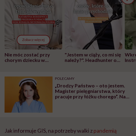
Zobacz więcej
Nie móc zostać przy
"Jestem w ciąży, co mi się
Wkró
chorym dziecku w
należy?". Headhunter o
Inst
szpitalu to tortura.
zmianie pokoleniowej u
atak
"Przeszkadzać w tym
kobiet w ciąży na rynku
wars
może chyba tylko
pracy
eksp
POLECAMY
głupota i brak
„Drodzy Państwo – oto jestem.
wyobraźni"
Magister pielęgniarstwa, który
pracuje przy łóżku chorego”. Na
profilu W czepku urodzona
pojawiły się ważne słowa
Jak informuje GIS, na potrzeby walki z
pandemią