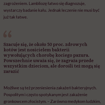
zagrożeniem. Lambliozę łatwo się diagnozuje,
wystarczy badanie kału. Jednak leczenie nie musi być
już tak łatwe.
Szacuje się, że około 50 proc. zdrowych
kotów jest nosicielem bakterii
wywołujących chorobę kociego pazura.
Powszechnie uważa się, że zagraża przede
wszystkim dzieciom, ale dorośli też mogą się
zarazić
Możliwe są też przeniesienia zakażeń bakteryjnych.
Pospolitym
i często
spotykanym
jest zakażenie
gronkowcem złocistym. – Zarówno medykom ludzkim,