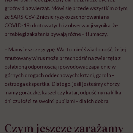
groźny dla zwierząt. Mówi się przede wszystkim o tym,
że SARS-CoV-2 niesie ryzyko zachorowania na
COVID
-19 u kotowatych i z obserwacji wynika, że
przebiegi zakażenia bywają różne – tłumaczy.
– Mamy jeszcze grypę. Warto mieć świadomość, że jej
zmutowany wirus może przechodzić na zwierzęta z
osłabioną odpornością i powodować zapalenie w
górnych drogach oddechowych: krtani, gardła –
ostrzega ekspertka. Dlatego, jeśli jesteśmy chorzy,
mamy gorączkę, kaszel czy katar, odpuśćmy na kilka
dni czułości ze swoimi pupilami – dla ich dobra.
Czym jeszcze zarażamy