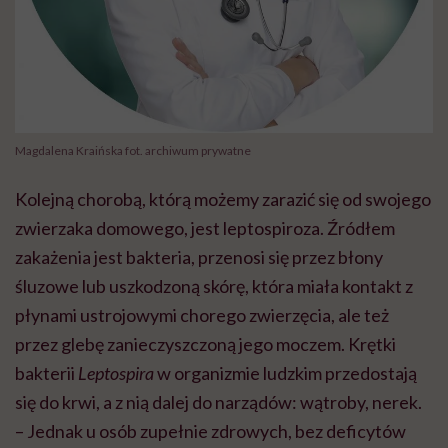
Magdalena Kraińska fot. archiwum prywatne
Kolejną chorobą, którą możemy zarazić się od swojego
zwierzaka domowego, jest leptospiroza. Źródłem
zakażenia jest bakteria, przenosi się przez błony
śluzowe lub uszkodzoną skórę, która miała kontakt z
płynami ustrojowymi chorego zwierzęcia, ale też
przez glebę zanieczyszczoną jego moczem. Krętki
bakterii
Leptospira
w organizmie ludzkim przedostają
się do krwi, a z nią dalej do narządów: wątroby, nerek.
– Jednak u osób zupełnie zdrowych, bez deficytów