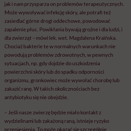
jak i nam przysparza on problemów terapeutycznych.
Może wywoływać infekcję skóry, ale potrafi też
zasiedlać górne drogi oddechowe, powodować
zapalenie płuc. Powikłania bywają groźne i dla ludzi, i
dla zwierząt – mówi lek. wet. Magdalena Kraińska.
Chociaż bakterie te w normalnych warunkach nie
powodują problemów zdrowotnych, w pewnych
sytuacjach, np. gdy dojdzie do uszkodzenia
powierzchni skóry lub do spadku odporności
organizmu, gronkowiec może wywołać chorobę lub
zakazić ranę. W takich okolicznościach bez
antybiotyku się nie obejdzie.
– Jeśli nasze zwierzę będzie miało kontakt z
wydzielinami lub zakażoną raną, istnieje ryzyko
przeniesienia. To może okazać się szczególnie