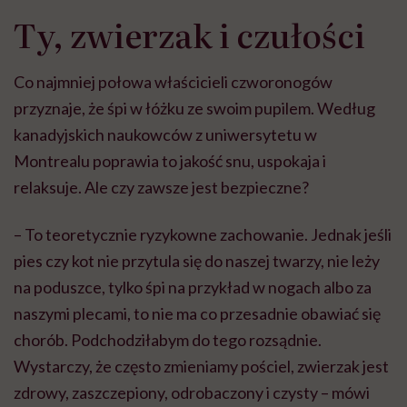
Ty, zwierzak i czułości
Co najmniej połowa właścicieli czworonogów
przyznaje, że śpi w łóżku ze swoim pupilem. Według
kanadyjskich naukowców z uniwersytetu w
Montrealu poprawia to jakość snu, uspokaja i
relaksuje.
Ale
czy zawsze jest bezpieczne?
– To teoretycznie ryzykowne zachowanie. Jednak jeśli
pies czy kot nie przytula się do naszej twarzy, nie leży
na poduszce, tylko śpi na przykład w nogach albo za
naszymi plecami, to nie ma co przesadnie obawiać się
chorób. Podchodziłabym do tego rozsądnie.
Wystarczy, że często zmieniamy pościel, zwierzak jest
zdrowy, zaszczepiony, odrobaczony i czysty – mówi