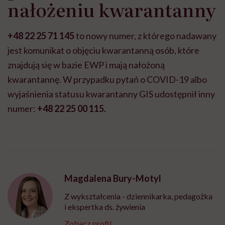
nałożeniu kwarantanny
+48 22 25 71 145
to nowy numer, z którego nadawany
jest komunikat o objęciu kwarantanną osób, które
znajdują się w bazie EWP i mają nałożoną
kwarantannę. W przypadku pytań o COVID-19 albo
wyjaśnienia statusu kwarantanny GIS udostępnił inny
numer:
+48 22 25 00 115.
Magdalena Bury-Motyl
Z wykształcenia - dziennikarka, pedagożka
i ekspertka ds. żywienia
Zobacz profil