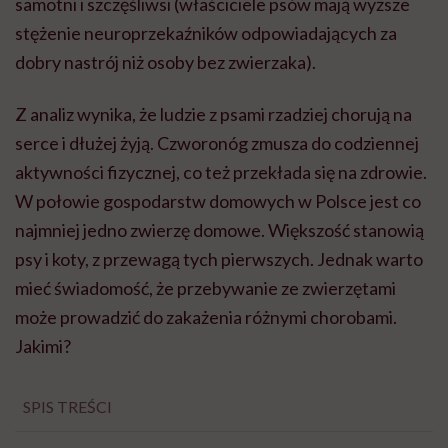
samotni i szczęśliwsi (właściciele psów mają wyższe
stężenie neuroprzekaźników odpowiadających za
dobry nastrój niż osoby bez zwierzaka).
Z analiz wynika, że ludzie z psami rzadziej chorują na
serce i dłużej żyją. Czworonóg zmusza do codziennej
aktywności fizycznej, co też przekłada się na zdrowie.
W połowie gospodarstw domowych w Polsce jest co
najmniej jedno zwierzę domowe. Większość stanowią
psy i koty, z przewagą tych pierwszych. Jednak warto
mieć świadomość, że przebywanie ze zwierzętami
może prowadzić do zakażenia różnymi chorobami.
Jakimi?
SPIS TREŚCI