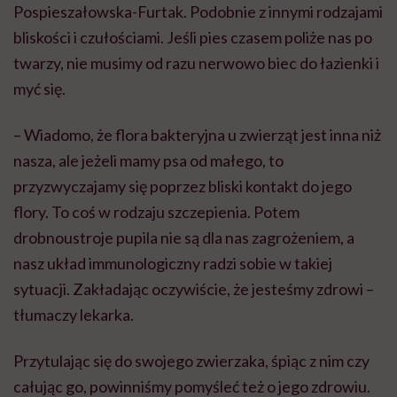
Pospieszałowska-Furtak. Podobnie z innymi rodzajami
bliskości i czułościami. Jeśli pies czasem poliże nas po
twarzy, nie musimy od razu nerwowo biec do łazienki i
myć
się
.
– Wiadomo, że flora bakteryjna u zwierząt jest inna niż
nasza, ale jeżeli mamy psa od małego, to
przyzwyczajamy się poprzez bliski kontakt do jego
flory. To coś w rodzaju szczepienia. Potem
drobnoustroje pupila nie są dla nas zagrożeniem, a
nasz układ immunologiczny radzi sobie w takiej
sytuacji. Zakładając oczywiście, że jesteśmy zdrowi –
tłumaczy lekarka.
Przytulając się do swojego zwierzaka, śpiąc z nim czy
całując go, powinniśmy pomyśleć też o jego zdrowiu.