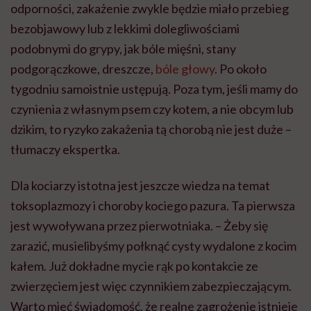
odporności, zakażenie zwykle będzie miało przebieg
bezobjawowy lub z lekkimi dolegliwościami
podobnymi do grypy, jak bóle mięśni, stany
podgorączkowe, dreszcze,
bóle głowy
. Po około
tygodniu
samoistnie ustępują. Poza tym, jeśli mamy do
czynienia z własnym psem czy kotem, a nie obcym lub
dzikim, to ryzyko zakażenia tą chorobą nie jest duże –
tłumaczy ekspertka.
Dla kociarzy istotna jest jeszcze wiedza na temat
toksoplazmozy i choroby kociego pazura. Ta pierwsza
jest wywoływana przez pierwotniaka. – Żeby się
zarazić, musielibyśmy połknąć cysty wydalone z kocim
kałem. Już dokładne mycie rąk po kontakcie ze
zwierzęciem jest więc czynnikiem zabezpieczającym.
Warto mieć świadomość, że realne zagrożenie istnieje