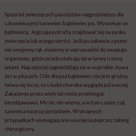
czworonogów
Spośród zwierzęcych pasożytów najgroźniejszy dla
człowieka jest tasiemiec bąblowiec psi. Wywołuje on
bąblowicę. Jego jaja potrafią znajdować się na pysku
zwierzęcia lub w jego sierści. Jeśli po zabawie z psem
nie umyjemy rąk, możemy je wprowadzić do swojego
organizmu, gdzie przekształcają się w larwy i rosną
latami. Najczęściej zagnieżdżają się w wątrobie, bywa
że i w płucach. O ile dla psa bąblowiec nie jest groźny,
łatwo się leczy, to u ludzi choroba wygląda już inaczej.
Zakażenie przez wiele lat może przebiegać
bezobjawowo. My nic nie wiemy, a w tym czasie z jaj
tasiemca tworzą się torbiele. W skrajnych
przypadkach wymagają one usunięcia poprzez zabieg
chirurgiczny.