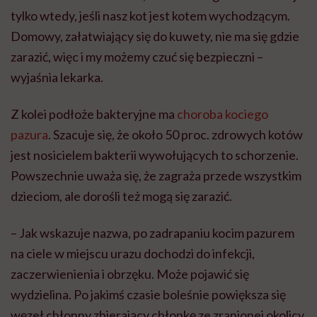
tylko wtedy, jeśli nasz kot jest kotem wychodzącym.
Domowy, załatwiający się do kuwety, nie ma się gdzie
zarazić, więc i my możemy czuć się bezpieczni –
wyjaśnia lekarka.
Z kolei podłoże bakteryjne ma
choroba kociego
pazura
. Szacuje się, że około 50 proc. zdrowych kotów
jest nosicielem bakterii wywołujących to schorzenie.
Powszechnie uważa się, że zagraża przede wszystkim
dzieciom, ale dorośli też mogą się zarazić.
– Jak wskazuje nazwa, po zadrapaniu kocim pazurem
na ciele w miejscu urazu dochodzi do infekcji,
zaczerwienienia i obrzęku. Może pojawić się
wydzielina. Po jakimś czasie boleśnie powiększa się
węzeł chłonny zbierający chłonkę ze zranionej okolicy.