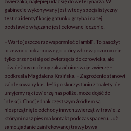
zwierzaka, najlepiej udać się do weterynarza. W
gabinecie wykonywany jest wtedy specjalistyczny
test na identyfikację gatunku grzyba i na tej
podstawie włączane jest celowane leczenie.
– Warto jeszcze raz wspomnieć o lamblii. To pasożyt
przewodu pokarmowego, który wbrew pozorom nie
tylko przenosi się od zwierzęcia do człowieka, ale
również my możemy zakazić nim swoje zwierzę –
podkreśla Magdalena Kraińska. – Zagrożenie stanowi
zainfekowany kał. Jeśli po skorzystaniu z toalety nie
umyjemy rąk i zwierzę nas poliże, może dojść do
infekcji. Choć jednak częstszym źródłem są
niesprzątnięte odchody innych zwierząt w trawie, z
którymi nasz pies ma kontakt podczas spaceru. Już
samo zjadanie zainfekowanej trawy bywa