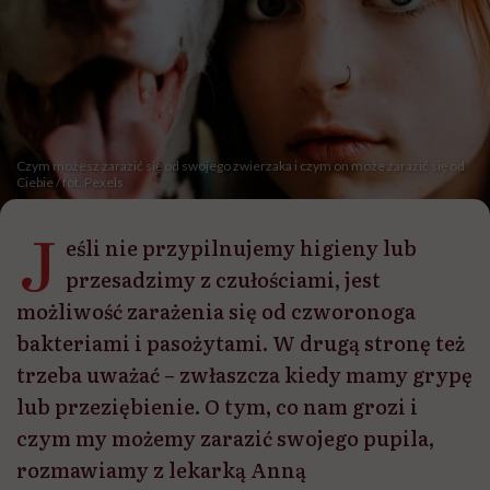
Czym możesz zarazić się od swojego zwierzaka i czym on może zarazić się od
Ciebie / fot. Pexels
J
eśli nie przypilnujemy higieny lub
przesadzimy z czułościami, jest
możliwość zarażenia się od czworonoga
bakteriami i pasożytami. W drugą stronę też
trzeba uważać – zwłaszcza kiedy mamy grypę
lub przeziębienie. O tym, co nam grozi i
czym my możemy zarazić swojego pupila,
rozmawiamy z lekarką Anną