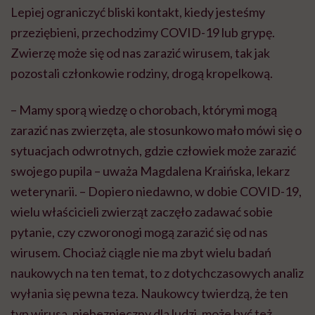
Lepiej ograniczyć bliski kontakt, kiedy jesteśmy
przeziębieni, przechodzimy
COVID
-19 lub grypę.
Zwierzę może się od nas zarazić wirusem, tak jak
pozostali członkowie rodziny, drogą kropelkową.
– Mamy sporą wiedzę o chorobach, którymi mogą
zarazić nas zwierzęta, ale stosunkowo mało mówi się o
sytuacjach odwrotnych, gdzie człowiek może zarazić
swojego pupila – uważa Magdalena Kraińska, lekarz
weterynarii. – Dopiero niedawno, w dobie
COVID
-19,
wielu właścicieli zwierząt zaczęło zadawać sobie
pytanie, czy czworonogi mogą zarazić się od nas
wirusem. Chociaż ciągle nie ma zbyt wielu badań
naukowych na ten temat, to z dotychczasowych analiz
wyłania się pewna teza. Naukowcy twierdzą, że ten
typ wirusa, niebezpieczny dla ludzi, może być też