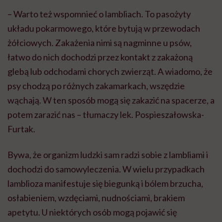
– Warto też wspomnieć o lambliach. To pasożyty
układu pokarmowego, które bytują w przewodach
żółciowych. Zakażenia nimi są nagminne u psów,
łatwo do nich dochodzi przez kontakt z zakażoną
glebą lub odchodami chorych zwierząt. A wiadomo, że
psy chodzą po różnych zakamarkach, wszędzie
wąchają. W ten sposób mogą się zakazić na spacerze, a
potem zarazić nas – tłumaczy lek. Pospieszałowska-
Furtak.
Bywa, że organizm ludzki sam radzi sobie z lambliami i
dochodzi do samowyleczenia. W wielu przypadkach
lamblioza manifestuje się biegunką i bólem brzucha,
osłabieniem, wzdęciami, nudnościami, brakiem
apetytu. U niektórych osób mogą pojawić się