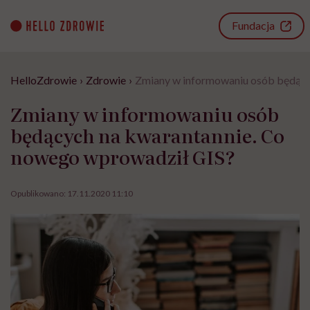
Go
to
Fundacja
content
HelloZdrowie
›
Zdrowie
›
Zmiany w informowaniu osób będący
Zmiany w informowaniu osób
będących na kwarantannie. Co
nowego wprowadził GIS?
Opublikowano:
17.11.2020 11:10