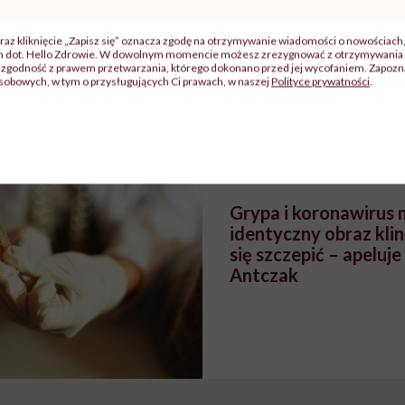
raz kliknięcie „Zapisz się” oznacza zgodę na otrzymywanie wiadomości o nowościach
zy
"Jestem w ciąży, co mi się
Wkrótce nowa "
ch dot. Hello Zdrowie. W dowolnym momencie możesz zrezygnować z otrzymywania 
zgodność z prawem przetwarzania, którego dokonano przed jej wycofaniem. Zapoznaj
szpitalu
należy?". Headhunter o
Instrukcja". Tym 
sobowych, w tym o przysługujących Ci prawach, w naszej
Polityce prywatności
.
szkadzać
zmianie pokoleniowej u
atakach paniki. Z
tylko
kobiet w ciąży na rynku
warsztat pacjen
braźni"
pracy
ekspercki
POLECAMY
Grypa i koronawirus 
identyczny obraz klin
się szczepić – apeluj
Antczak