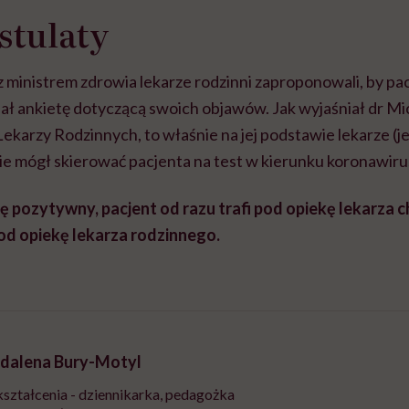
stulaty
 ministrem zdrowia lekarze rodzinni zaproponowali, by pac
ał ankietę dotyczącą swoich objawów. Jak wyjaśniał dr Mi
ekarzy Rodzinnych, to właśnie na jej podstawie lekarze (j
ie mógł skierować pacjenta na test w kierunku koronawiru
się pozytywny, pacjent od razu trafi pod opiekę lekarza
pod opiekę lekarza rodzinnego.
dalena Bury-Motyl
ształcenia - dziennikarka, pedagożka