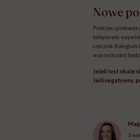
Nowe po
Podczas spotkania z
teleporady wypełni
rzecznik Kolegium L
w przychodni) będz
Jeżeli test okaże 
Jeśli negatywny, 
Mag
Z wyk