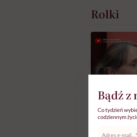
Rolki
Bądź z 
Co tydzień wybie
codziennym życiu.
Adres
Zobacz więce
e-