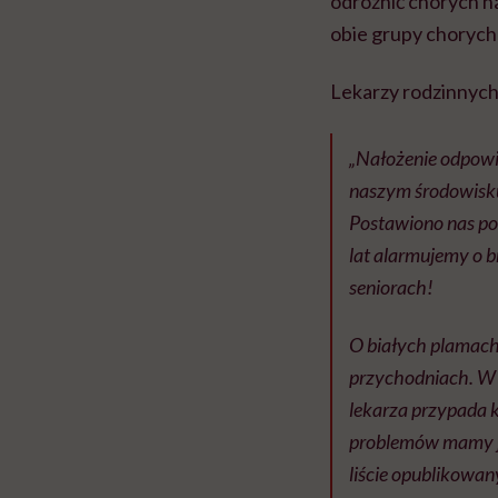
odróżnić chorych n
obie grupy chorych
Lekarzy rodzinnych 
„Nałożenie odpowi
naszym środowisku 
Postawiono nas pod
lat alarmujemy o b
seniorach!
O białych plamach
przychodniach. W n
lekarza przypada k
problemów mamy je
liście opublikowa