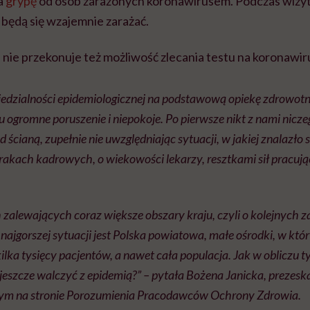
a
grypę
od osób zarażonych koronawirusem. Podczas wizy
 będą się wzajemnie zarażać.
nie przekonuje też możliwość zlecania testu na koronawiru
edzialności epidemiologicznej na podstawową opiekę zdrowot
ogromne poruszenie i niepokoje. Po pierwsze nikt z nami nicze
 ścianą, zupełnie nie uwzględniając sytuacji, w jakiej znalazło 
rakach kadrowych, o wiekowości lekarzy, resztkami sił pracuj
 zalewających coraz większe obszary kraju, czyli o kolejnych
ajgorszej sytuacji jest Polska powiatowa, małe ośrodki, w któ
ilka tysięcy pacjentów, a nawet cała populacja. Jak w obliczu 
szcze walczyć z epidemią?” – pytała Bożena Janicka, prezeska
nym na stronie Porozumienia Pracodawców Ochrony Zdrowia.