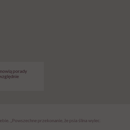
tanowią porady
względnie
bie. „Powszechne przekonanie, że psia ślina wyleczy ludzką ranę,