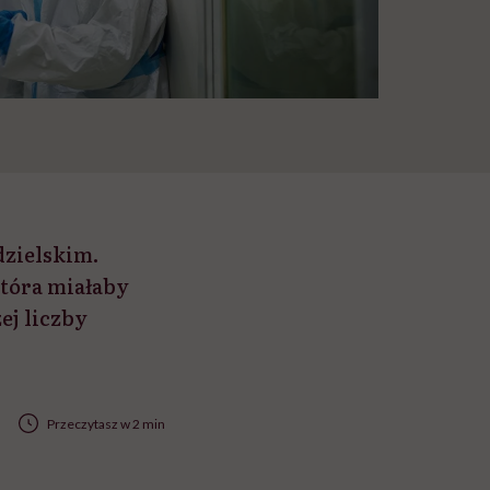
dzielskim.
która miałaby
ej liczby
Przeczytasz w 2 min