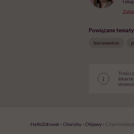
i eks
Zobac
Powiązane tematy
koronawirus
p
Treści 
i
lekarsk
skonsul
HelloZdrowie
›
Choroby
›
Objawy
›
Czym możesz z