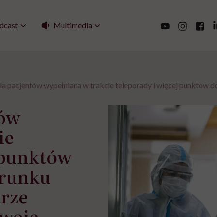
Multimedia
dcast
la pacjentów wypełniana w trakcie teleporady i więcej punktów do
tów
ie
j punktów
erunku
rze
swoje