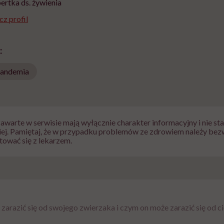
pertka ds. żywienia
z profil
:
andemia
zawarte w serwisie mają wyłącznie charakter informacyjny i nie s
iej. Pamiętaj, że w przypadku problemów ze zdrowiem należy bez
tować się z lekarzem.
arazić się od swojego zwierzaka i czym on może zarazić się od cie