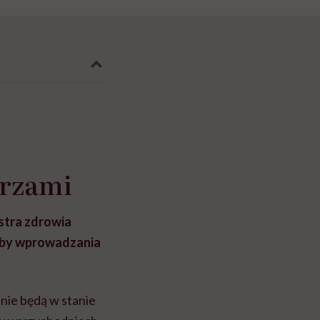
arzami
istra zdrowia
róby wprowadzania
nie będą w stanie