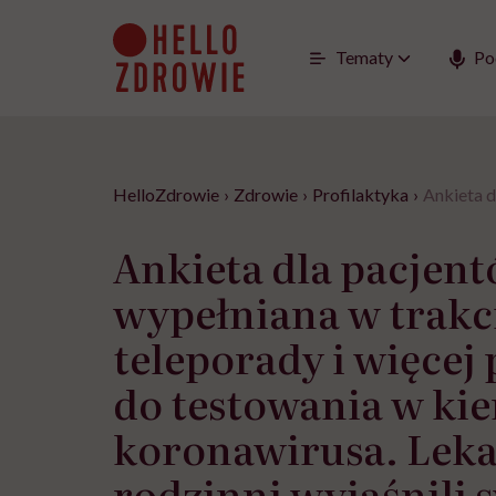
Go
to
content
Tematy
Po
HelloZdrowie
›
Zdrowie
›
Profilaktyka
›
Ankieta d
Ankieta dla pacjen
wypełniana w trakc
teleporady i więce
do testowania w ki
koronawirusa. Leka
rodzinni wyjaśnili 