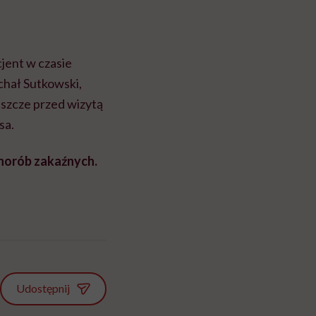
jent w czasie
chał Sutkowski,
eszcze przed wizytą
sa.
 chorób zakaźnych.
Udostępnij