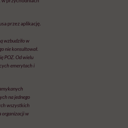
t w przychodniach
sa przez aplikację.
ną wzbudziło w
go nie konsultował.
się POZ. Od wielu
ących emerytach i
 zamykanych
rych na jednego
tych wszystkich
 organizacji w