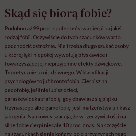
Skąd się biorą fobie?
Podobno aż 99 proc. społeczeństwa cierpi na jakiś
rodzaj fobii. Oczywiście do tych szacunków warto
podchodzić ostrożnie. Nie trzeba długo szukać osoby,
u której lęk i niepokój wywołują błyskawice i
towarzyszące jej nieprzyjemne efekty dźwiękowe.
Teoretycznie to nic dziwnego. W klasyfikacji
psychologów to już brontofobia. Cierpisz na
pedofobię, jeśli nie lubisz dzieci,
paraskewidekatriafobię, gdy obawiasz się piątku
trzynastego albo gamofobię, jeśli małżeństwa unikasz
jak ognia. Naukowcy szacują, że w rzeczywistości na
silne fobie cierpi niecałe 10 proc. z nas. Na szczęście
na szacunkach się nie kończy, bo o przyczynach tego