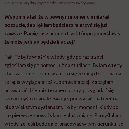
Aleksandra Zarychta, psycholożka / fot. archiwum prywatne
Wspomniałaś, że w pewnym momencie miałaś
poczucie, że z lękiem będziesz mierzyć się już
zawsze. Pamiętasz moment, w którym pomyślałaś,
że może jednak będzie inaczej?
Tak. To było właśnie wtedy, gdy po raz trzeci
zgłosiłam się po pomoc, już na studiach. Byłam wtedy
starsza i lepiej rozumiałam, co się ze mną dzieje. Sama
terapia wyglądała też zupełnie inaczej. Zaczęłam
prowadzić dziennik terapeutyczny, przyglądać się
swoim myślom, analizować je, podważać i patrzeć na
nie z większym dystansem. To był moment, kiedy po
raz pierwszy zauważyłam realną zmianę. Pomyślałam
wtedy, że jeśli będę dalej pracować w tym kierunku, to