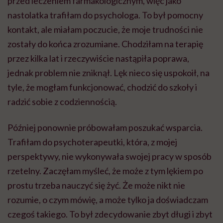
przed leczeniem farmakologicznym, więc jako
nastolatka trafiłam do psychologa. To był pomocny
kontakt, ale miałam poczucie, że moje trudności nie
zostały do końca zrozumiane. Chodziłam na terapię
przez kilka lat i rzeczywiście nastąpiła poprawa,
jednak problem nie zniknął. Lęk nieco się uspokoił, na
tyle, że mogłam funkcjonować, chodzić do szkoły i
radzić sobie z codziennością.
Później ponownie próbowałam poszukać wsparcia.
Trafiłam do psychoterapeutki, która, z mojej
perspektywy, nie wykonywała swojej pracy w sposób
rzetelny. Zaczęłam myśleć, że może z tym lękiem po
prostu trzeba nauczyć się żyć. Że może nikt nie
rozumie, o czym mówię, a może tylko ja doświadczam
czegoś takiego. To był zdecydowanie zbyt długi i zbyt