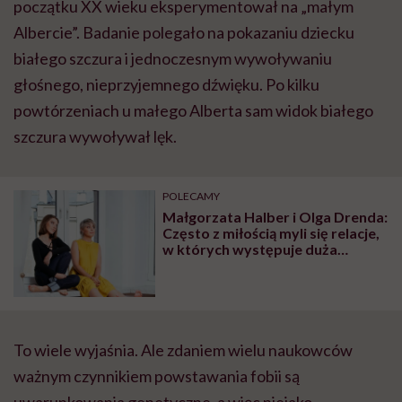
początku XX wieku eksperymentował na „małym
Albercie”. Badanie polegało na pokazaniu dziecku
białego szczura i jednoczesnym wywoływaniu
głośnego, nieprzyjemnego dźwięku. Po kilku
powtórzeniach u małego Alberta sam widok białego
szczura wywoływał lęk.
POLECAMY
Małgorzata Halber i Olga Drenda:
Często z miłością myli się relacje,
w których występuje duża
intensywność emocji. One z
miłością nie mają nic wspólnego
To wiele wyjaśnia. Ale zdaniem wielu naukowców
ważnym czynnikiem powstawania fobii są
uwarunkowania genetyczne, a więc niejako