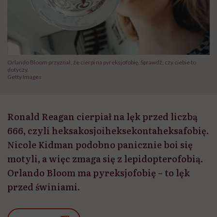
Orlando Bloom przyznał, że cierpi na pyreksjofobię. Sprawdź, czy ciebie to
dotyczy.
Getty Images
Ronald Reagan cierpiał na lęk przed liczbą
666, czyli heksakosjoiheksekontaheksafobię.
Nicole Kidman podobno panicznie boi się
motyli, a więc zmaga się z lepidopterofobią.
Orlando Bloom ma pyreksjofobię – to lęk
przed świniami.