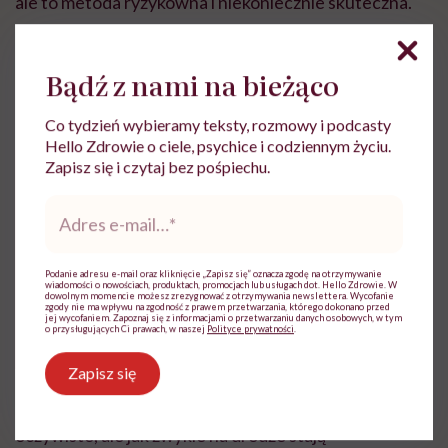
ale to metoda ryzykowna i niekoniecznie skuteczna.
Kolejny, najmniej znany sposób na wyeliminowanie
Bądź z nami na bieżąco
lęku to modelowanie. Jak sama nazwa wskazuje,
polega na naśladowaniu tzw. modela.
Co tydzień wybieramy teksty, rozmowy i podcasty
Hello Zdrowie o ciele, psychice i codziennym życiu.
Zapisz się i czytaj bez pośpiechu.
– Pacjenci obserwują osobę uczestniczącą w sytuacji,
której dotyczy fobia, i dostrzegają, że nic jej się nie
Adres
e-
stało, nie doszło do katastrofy. W dalszych etapach
mail
*
przypomina to oswajanie lisa przez Małego Księcia –
Podanie adresu e-mail oraz kliknięcie „Zapisz się” oznacza zgodę na otrzymywanie
pacjent robi małe kroczki od omawiania tego, co
wiadomości o nowościach, produktach, promocjach lub usługach dot. Hello Zdrowie. W
dowolnym momencie możesz zrezygnować z otrzymywania newslettera. Wycofanie
zgody nie ma wpływu na zgodność z prawem przetwarzania, którego dokonano przed
obserwuje, do aktywnego uczestniczenia w tej sytuacji
jej wycofaniem. Zapoznaj się z informacjami o przetwarzaniu danych osobowych, w tym
o przysługujących Ci prawach, w naszej
Polityce prywatności
.
– wyjaśnia psycholog.
Zapisz się
Jakkolwiek patrzeć, te sposoby walki z fobiami są dość
oczywiste, ale jak zwykle na drodze stają