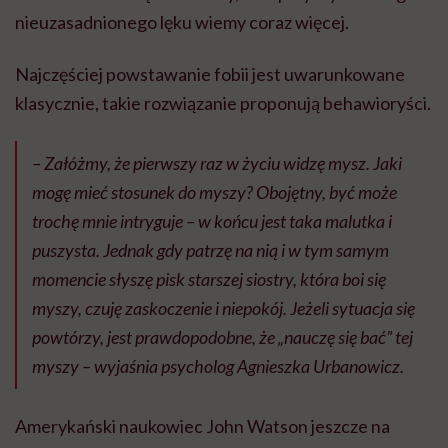
nieuzasadnionego lęku wiemy coraz więcej.
Najczęściej powstawanie fobii jest uwarunkowane
klasycznie, takie rozwiązanie proponują behawioryści.
– Załóżmy, że pierwszy raz w życiu widzę mysz. Jaki
mogę mieć stosunek do myszy? Obojętny, być może
trochę mnie intryguje – w końcu jest taka malutka i
puszysta. Jednak gdy patrzę na nią i w tym samym
momencie słyszę pisk starszej siostry, która boi się
myszy, czuję zaskoczenie i niepokój. Jeżeli sytuacja się
powtórzy, jest prawdopodobne, że „nauczę się bać” tej
myszy – wyjaśnia psycholog Agnieszka Urbanowicz.
Amerykański naukowiec John Watson jeszcze na