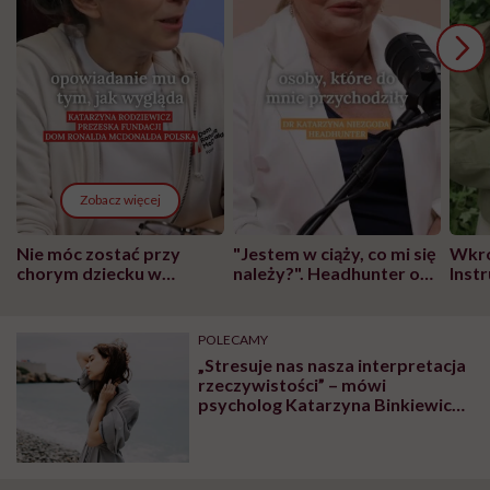
Zobacz więcej
Nie móc zostać przy
"Jestem w ciąży, co mi się
Wkró
chorym dziecku w
należy?". Headhunter o
Inst
szpitalu to tortura.
zmianie pokoleniowej u
atak
"Przeszkadzać w tym
kobiet w ciąży na rynku
wars
może chyba tylko
pracy
eksp
POLECAMY
głupota i brak
„Stresuje nas nasza interpretacja
wyobraźni"
rzeczywistości” – mówi
psycholog Katarzyna Binkiewicz.
Jak przestać się zamartwiać?