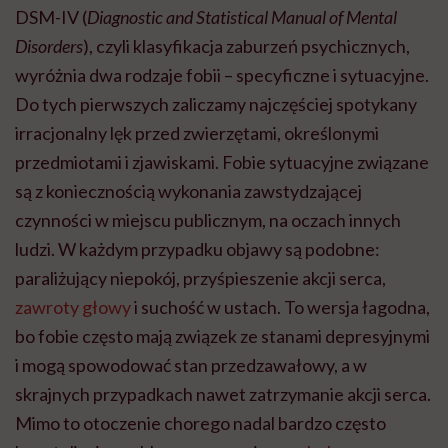
DSM-IV (
Diagnostic and Statistical
Manual of Mental
Disorders
), czyli klasyfikacja zaburzeń psychicznych,
wyróżnia dwa rodzaje fobii – specyficzne i sytuacyjne.
Do tych pierwszych zaliczamy najczęściej spotykany
irracjonalny lęk przed zwierzętami, określonymi
przedmiotami i zjawiskami. Fobie sytuacyjne związane
są z koniecznością wykonania zawstydzającej
czynności w miejscu publicznym, na oczach innych
ludzi. W każdym przypadku objawy są podobne:
paraliżujący niepokój, przyśpieszenie akcji serca,
zawroty głowy
i suchość w ustach. To wersja łagodna,
bo fobie często mają związek ze stanami depresyjnymi
i mogą spowodować stan przedzawałowy, a w
skrajnych przypadkach nawet zatrzymanie akcji serca.
Mimo to otoczenie chorego nadal bardzo często