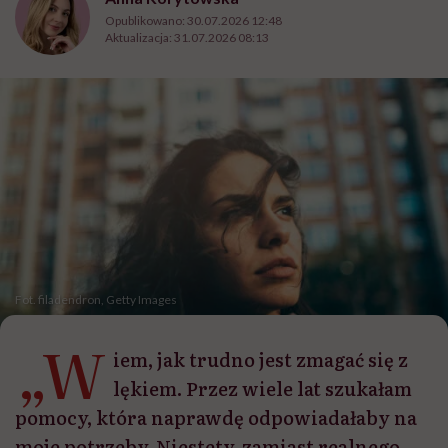
Opublikowano:
30.07.2026 12:48
Aktualizacja:
31.07.2026 08:13
Fot. filadendron, Getty Images
„W
iem, jak trudno jest zmagać się z
lękiem. Przez wiele lat szukałam
pomocy, która naprawdę odpowiadałaby na
moje potrzeby. Niestety, zamiast realnego