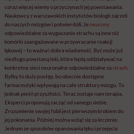
coraz więcej wiemy o przyczynach jej powstawania.
Naukowcy z warszawskich instytutów biologii zajrzeli
do naszych mózgów i potwierdzili, że
neurony
odpowiedzialne za wygaszanie strachu są inne niż
komórki zaangażowane w przywracanie reakcji
lękowej – to ważna i dobra wiadomość. Być może już
niedługo powstaną leki, które będą oddziaływać na
konkretne sieci neuronalne odpowiedzialne za
strach
.
Byłby to duży postęp, bo obecnie dostępne
farmaceutyki wpływają na całe struktury mózgu. To
jednak pieśń przyszłości. Teraz zostaje nam terapia.
Eksperci proponują zacząć od samego siebie.
Zrozumienie swojej fobii jest pierwszym krokiem do
jej pokonania. Później można wziąć się za leczenie.
Jednym ze sposobów opanowania lęku i przejęcia