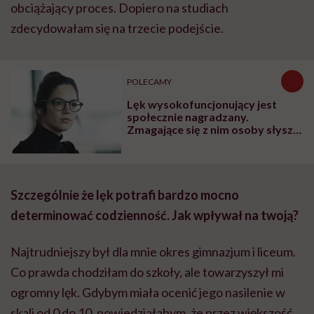
obciążający proces. Dopiero na studiach
zdecydowałam się na trzecie podejście.
POLECAMY
Lęk wysokofuncjonujący jest
społecznie nagradzany.
Zmagające się z nim osoby słyszą:
„rób jeszcze więcej”
Szczególnie że lęk potrafi bardzo mocno
determinować codzienność. Jak wpływał na twoją?
Najtrudniejszy był dla mnie okres gimnazjum i liceum.
Co prawda chodziłam do szkoły, ale towarzyszył mi
ogromny lęk. Gdybym miała ocenić jego nasilenie w
skali od 0 do 10, powiedziałabym, że przez większość