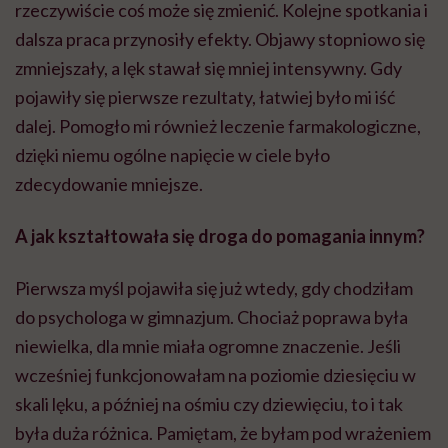
rzeczywiście coś może się zmienić. Kolejne spotkania i
dalsza praca przynosiły efekty. Objawy stopniowo się
zmniejszały, a lęk stawał się mniej intensywny. Gdy
pojawiły się pierwsze rezultaty, łatwiej było mi iść
dalej. Pomogło mi również leczenie farmakologiczne,
dzięki niemu ogólne napięcie w ciele było
zdecydowanie mniejsze.
A jak kształtowała się droga do pomagania innym?
Pierwsza myśl pojawiła się już wtedy, gdy chodziłam
do psychologa w gimnazjum. Chociaż poprawa była
niewielka, dla mnie miała ogromne znaczenie. Jeśli
wcześniej funkcjonowałam na poziomie dziesięciu w
skali lęku, a później na ośmiu czy dziewięciu, to i tak
była duża różnica. Pamiętam, że byłam pod wrażeniem