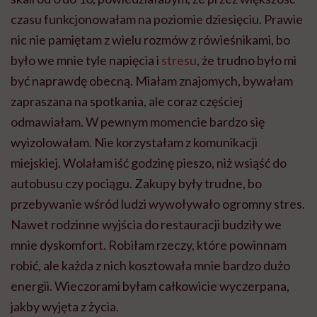
czasu funkcjonowałam na poziomie dziesięciu. Prawie
nic nie pamiętam z wielu rozmów z rówieśnikami, bo
było we mnie tyle napięcia i
stresu
, że trudno było mi
być naprawdę obecną. Miałam znajomych, bywałam
zapraszana na spotkania, ale coraz częściej
odmawiałam. W pewnym momencie bardzo się
wyizolowałam. Nie korzystałam z komunikacji
miejskiej. Wolałam iść godzinę pieszo, niż wsiąść do
autobusu czy pociągu. Zakupy były trudne, bo
przebywanie wśród ludzi wywoływało ogromny stres.
Nawet rodzinne wyjścia do restauracji budziły we
mnie dyskomfort. Robiłam rzeczy, które powinnam
robić, ale każda z nich kosztowała mnie bardzo dużo
energii. Wieczorami byłam całkowicie wyczerpana,
jakby wyjęta z życia.