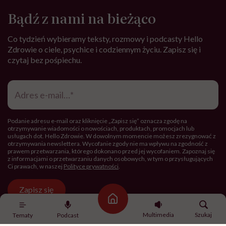
Bądź z nami na bieżąco
Co tydzień wybieramy teksty, rozmowy i podcasty Hello
Zdrowie o ciele, psychice i codziennym życiu. Zapisz się i
czytaj bez pośpiechu.
Adres
e-
mail
*
Podanie adresu e-mail oraz kliknięcie „Zapisz się” oznacza zgodę na
otrzymywanie wiadomości o nowościach, produktach, promocjach lub
usługach dot. Hello Zdrowie. W dowolnym momencie możesz zrezygnować z
otrzymywania newslettera. Wycofanie zgody nie ma wpływu na zgodność z
prawem przetwarzania, którego dokonano przed jej wycofaniem. Zapoznaj się
z informacjami o przetwarzaniu danych osobowych, w tym o przysługujących
Ci prawach, w naszej
Polityce prywatności
.
Zapisz się
Strona główna
Multimedia
Szukaj
Tematy
Podcast