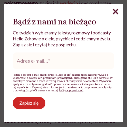
pokarmowego
, takim jak
wzdęcia
i dyskomfort w
jamie brzusznej. Dolegliwości pojawiają się na skutek
Bądź z nami na bieżąco
gwałtownego zwiększenia podaży błonnika u osób,
które nie są przyzwyczajone do dużego spożycia tego
Co tydzień wybieramy teksty, rozmowy i podcasty
składnika.
Hello Zdrowie o ciele, psychice i codziennym życiu.
Zapisz się i czytaj bez pośpiechu.
Adres
Jak jeść babkę
e-
mail
*
jajowatą?
Podanie adresu e-mail oraz kliknięcie „Zapisz się” oznacza zgodę na otrzymywanie
wiadomości o nowościach, produktach, promocjach lub usługach dot. Hello Zdrowie. W
dowolnym momencie możesz zrezygnować z otrzymywania newslettera. Wycofanie
zgody nie ma wpływu na zgodność z prawem przetwarzania, którego dokonano przed
Najważniejszą zasadą przy jedzeniu nasion lub łuski
jej wycofaniem. Zapoznaj się z informacjami o przetwarzaniu danych osobowych, w tym
o przysługujących Ci prawach, w naszej
Polityce prywatności
.
babki jajowatej jest wypijanie przy tym
Zapisz się
wystarczającej ilości płynów
. Optymalnie
jedną
łyżeczkę surowca powinniśmy połączyć z około ½
szklanki zimnej wody
. Po dokładnym wymieszaniu