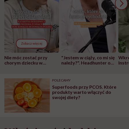
Zobacz więcej
Nie móc zostać przy
"Jestem w ciąży, co mi się
Wkró
chorym dziecku w
należy?". Headhunter o
Inst
szpitalu to tortura.
zmianie pokoleniowej u
atak
"Przeszkadzać w tym
kobiet w ciąży na rynku
wars
może chyba tylko
pracy
eksp
POLECAMY
głupota i brak
Superfoods przy PCOS. Które
wyobraźni"
produkty warto włączyć do
swojej diety?