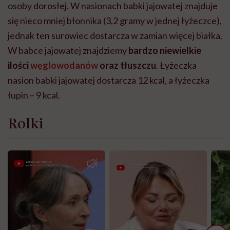
osoby dorosłej. W nasionach babki jajowatej znajduje
się nieco mniej błonnika (3,2 gramy w jednej łyżeczce),
jednak ten surowiec dostarcza w zamian więcej białka.
W babce jajowatej znajdziemy
bardzo niewielkie
ilości
węglowodanów
oraz tłuszczu
. Łyżeczka
nasion babki jajowatej dostarcza 12 kcal, a łyżeczka
łupin – 9 kcal.
Rolki