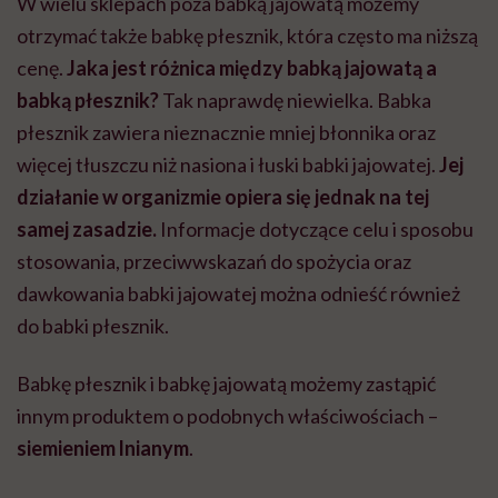
W wielu sklepach poza babką jajowatą możemy
otrzymać także babkę płesznik, która często ma niższą
cenę.
Jaka jest różnica między babką jajowatą a
babką płesznik?
Tak naprawdę niewielka. Babka
płesznik zawiera nieznacznie mniej błonnika oraz
więcej tłuszczu niż nasiona i łuski babki jajowatej.
Jej
działanie w organizmie opiera się jednak na tej
samej zasadzie.
Informacje dotyczące celu i sposobu
stosowania, przeciwwskazań do spożycia oraz
dawkowania babki jajowatej można odnieść również
do babki płesznik.
Babkę płesznik i babkę jajowatą możemy zastąpić
innym produktem o podobnych właściwościach –
siemieniem lnianym
.