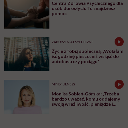
Centra Zdrowia Psychicznego dla
osób dorosłych. Tu znajdziesz
pomoc
ZABURZENIA PSYCHICZNE
Życie z fobią społeczną. „Wolałam
iść godzinę pieszo, niż wsiąść do
autobusu czy pociągu”
MINDFULNESS
Monika Sobień-Górska: „Trzeba
bardzo uważać, komu oddajemy
swoją wrażliwość, pieniądze i
zaufanie”