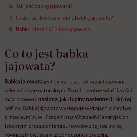
Jak jeść babkę jajowatą?
Gdzie i za ile można kupić babkę jajowatą?
Babka płesznik i babka jajowata
Co to jest babka
jajowata?
Babka jajowata
jest byliną o szerokim zastosowaniu
w lecznictwie naturalnym. Prozdrowotne właściwości
mają zarówno
nasiona
, jak i
łupiny nasienne
(łuski) tej
rośliny. Babka jajowata występuje w krajach o ciepłym
klimacie, m.in. w Hiszpanii i na Wyspach Kanaryjskich.
Istotnymi producentami surowców z tej rośliny są
również Indie, Stany Zjednoczone i Brazylia.