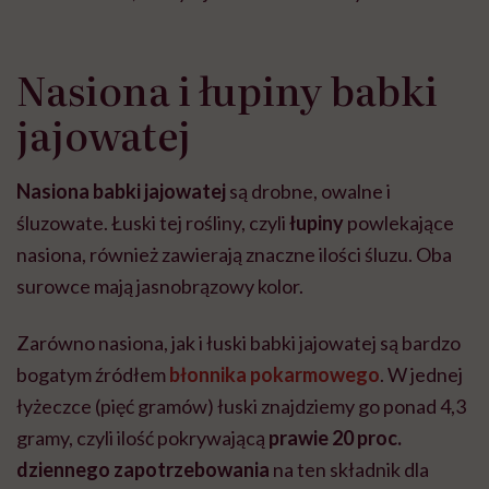
Nasiona i łupiny babki
jajowatej
Nasiona babki jajowatej
są drobne, owalne i
śluzowate. Łuski tej rośliny, czyli
łupiny
powlekające
nasiona, również zawierają znaczne ilości śluzu. Oba
surowce mają jasnobrązowy kolor.
Zarówno nasiona, jak i łuski babki jajowatej są bardzo
bogatym źródłem
błonnika pokarmowego
. W jednej
łyżeczce (pięć gramów) łuski znajdziemy go ponad 4,3
gramy, czyli ilość pokrywającą
prawie 20 proc.
dziennego zapotrzebowania
na ten składnik dla