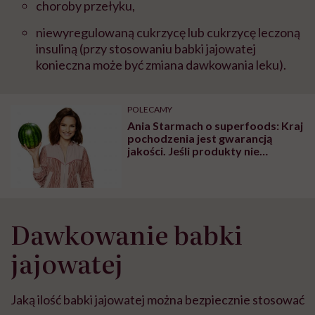
choroby przełyku,
niewyregulowaną cukrzycę lub cukrzycę leczoną
insuliną (przy stosowaniu babki jajowatej
konieczna może być zmiana dawkowania leku).
POLECAMY
Ania Starmach o superfoods: Kraj
pochodzenia jest gwarancją
jakości. Jeśli produkty nie
posiadają informacji o
pochodzeniu surowca to znaczy,
że są z Chin, a takich powinniśmy
się wystrzegać
Dawkowanie babki
jajowatej
Jaką ilość babki jajowatej można bezpiecznie stosować