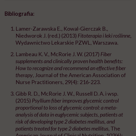
Bibliografia:
Lamer-Zarawska E., Kowal-Gierczak B.,
Niedworok J. (red.) (2013)
Fitoterapia i leki roślinne
,
Wydawnictwo Lekarskie PZWL, Warszawa.
Lambeau K. V., McRorie J. W. (2017)
Fiber
supplements and clinically proven health benefits:
How to recognize and recommend an effective fiber
therapy
, Journal of the American Association of
Nurse Practitioners, 29(4): 216-223.
Gibb R. D., McRorie J. W., Russell D. A. i wsp.
(2015)
Psyllium fiber improves glycemic control
proportional to loss of glycemic control: a meta-
analysis of data in euglycemic subjects, patients at
risk of developing type 2 diabetes mellitus, and
patients treated for type 2 diabetes mellitus
, The
American Journal of Clinical Nutrition, 102(6):