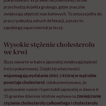
przechodzą do jelita grubego, gdzie znacznie
zwiększają objętość mas kałowych. To zmusza jelita do
pracy i pobudza odruch defekacji, a przez to
zapobiega zaparciom lub je leczy.
Wysokie stężenie cholesterolu
we krwi
Śluzy zawarte w babce jajowatej zwiększają lepkość
treści pokarmowej. Dzięki tej właściwości
wspomagają wydalanie żółci
,
z której w wątrobie
powstaje cholesterol
. Udokumentowano, że
spożywanie nasion i łupin babki jajowatej w dawce 6-
15 gramów dziennie istotnie wpływa na
zmniejszenie
stężenia cholesterolu całkowitego i cholesterolu