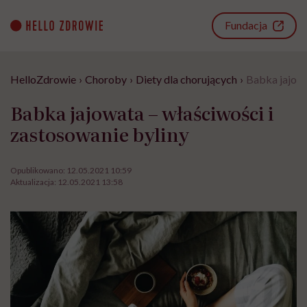
Go
to
Fundacja
content
HelloZdrowie
›
Choroby
›
Diety dla chorujących
›
Babka jajowa
Babka jajowata – właściwości i
zastosowanie byliny
Opublikowano:
12.05.2021 10:59
Aktualizacja:
12.05.2021 13:58