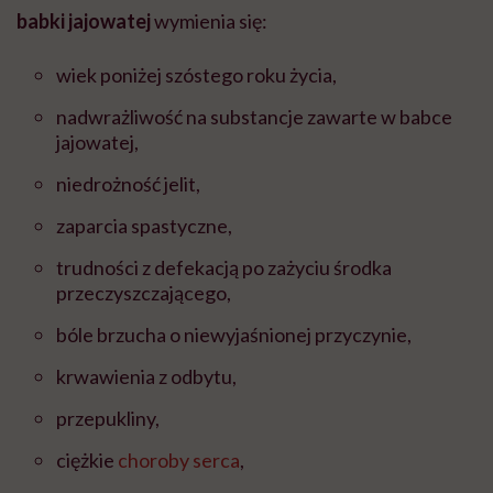
babki jajowatej
wymienia się:
wiek poniżej szóstego roku życia,
nadwrażliwość na substancje zawarte w babce
jajowatej,
niedrożność jelit,
zaparcia spastyczne,
trudności z defekacją po zażyciu środka
przeczyszczającego,
bóle brzucha o niewyjaśnionej przyczynie,
krwawienia z odbytu,
przepukliny,
ciężkie
choroby serca
,