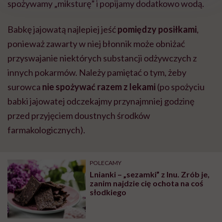
spożywamy „miksturę” i popijamy dodatkowo wodą.
Babkę jajowatą najlepiej jeść
pomiędzy posiłkami
,
ponieważ zawarty w niej błonnik może obniżać
przyswajanie niektórych substancji odżywczych z
innych pokarmów. Należy pamiętać o tym, żeby
surowca
nie spożywać razem z lekami
(po spożyciu
babki jajowatej odczekajmy przynajmniej godzinę
przed przyjęciem doustnych środków
farmakologicznych).
POLECAMY
Lnianki – „sezamki” z lnu. Zrób je,
zanim najdzie cię ochota na coś
słodkiego