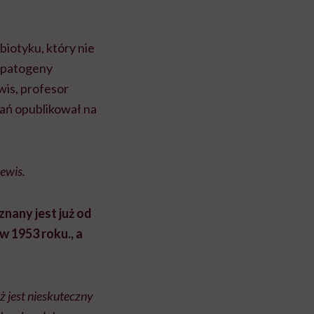
iotyku, który nie
 patogeny
wis, profesor
dań opublikował na
ewis.
nany jest już od
w 1953 roku., a
 jest nieskuteczny