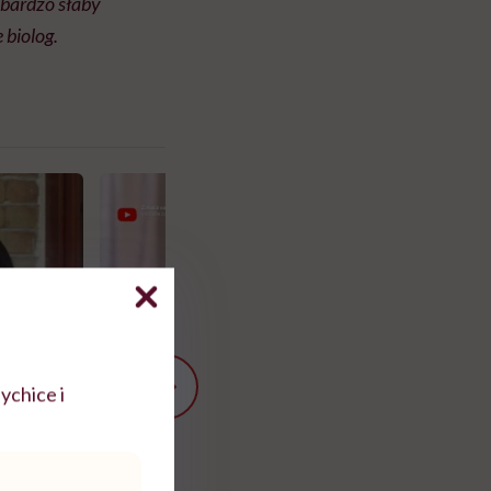
 bardzo słaby
 biolog.
ychice i