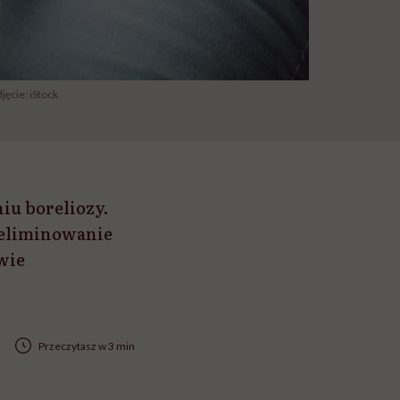
jęcie: iStock
iu boreliozy.
yeliminowanie
wie
Przeczytasz w 3 min