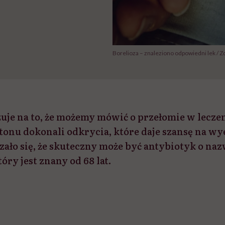
Borelioza – znaleziono odpowiedni lek / Zd
je na to, że możemy mówić o przełomie w leczen
onu dokonali odkrycia, które daje szansę na w
zało się, że skuteczny może być antybiotyk o naz
ry jest znany od 68 lat.