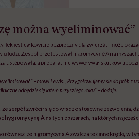
ozę można wyeliminować”
, lek jest całkowicie bezpieczny dla zwierząt i może okaza
zy u ludzi. Zespół przetestował higromycynę A na myszach
ioza ustępowała, a preparat nie wywoływał skutków ubocz
wyeliminować” – mówi Lewis. „Przygotowujemy się do prób z ud
liniczne odbędzie się latem przyszłego roku” – dodaje.
 że zespół zwrócił się do władz o stosowne zezwolenia, dz
ać
hygromycynę A
na tych obszarach, na których najczęści
również, że higromycyna A zwalcza też inne krętki, w tym