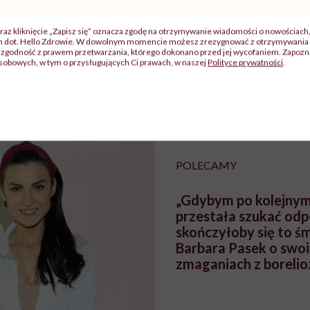
j
raz kliknięcie „Zapisz się” oznacza zgodę na otrzymywanie wiadomości o nowościach
ch dot. Hello Zdrowie. W dowolnym momencie możesz zrezygnować z otrzymywania 
zgodność z prawem przetwarzania, którego dokonano przed jej wycofaniem. Zapoznaj
sobowych, w tym o przysługujących Ci prawach, w naszej
Polityce prywatności
.
zy
"Jestem w ciąży, co mi się
Wkrótce nowa "
szpitalu
należy?". Headhunter o
Instrukcja". Tym 
szkadzać
zmianie pokoleniowej u
atakach paniki. Z
tylko
kobiet w ciąży na rynku
warsztat pacjen
braźni"
pracy
ekspercki
POLECAMY
„Gdybym po kolejnym
przestała szukać odp
skończyłoby się to śm
Barbara Pasek o swo
zmaganiach z borelio