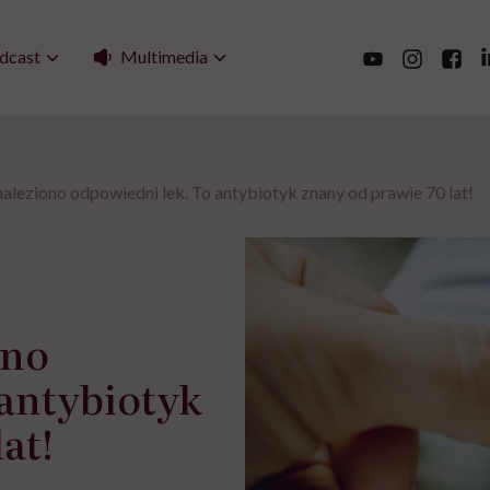
Multimedia
dcast
naleziono odpowiedni lek. To antybiotyk znany od prawie 70 lat!
ono
 antybiotyk
at!