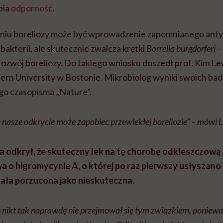
bia
odporność
.
iu boreliozy może być wprowadzenie zapomnianego antyb
bakterii, ale skutecznie zwalcza krętki
Borrelia burgdorferi
–
ozwój boreliozy. Do takiego wniosku doszedł prof. Kim Le
tern University w Bostonie. Mikrobiolog wyniki swoich ba
o czasopisma „Nature”.
nasze odkrycie może zapobiec przewlekłej boreliozie” – mówi L
 odkrył, że skuteczny lek na tę chorobę odkleszczową z
a o higromycynie A, o której po raz pierwszy usłyszano 
tała porzucona jako nieskuteczna.
 nikt tak naprawdę nie przejmował się tym związkiem, ponieważ