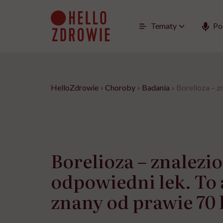
Go
to
content
Tematy
Po
HelloZdrowie
›
Choroby
›
Badania
›
Borelioza – z
Borelioza – znalezi
odpowiedni lek. To
znany od prawie 70 l