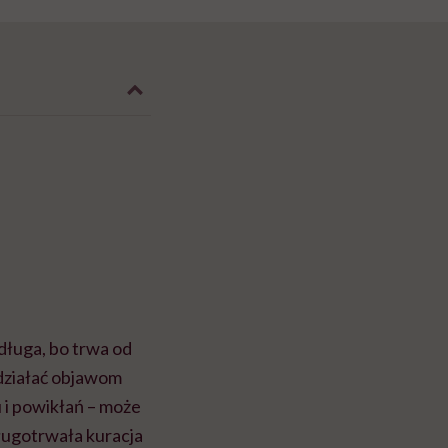
 długa, bo trwa od
działać objawom
 i powikłań – może
długotrwała kuracja