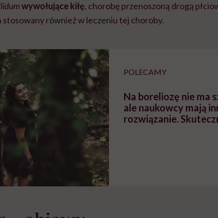
llidum
wywołujące kiłę
, chorobę przenoszoną drogą płciow
n stosowany również w leczeniu tej choroby.
POLECAMY
Na boreliozę nie ma s
ale naukowcy mają in
rozwiązanie. Skutecz