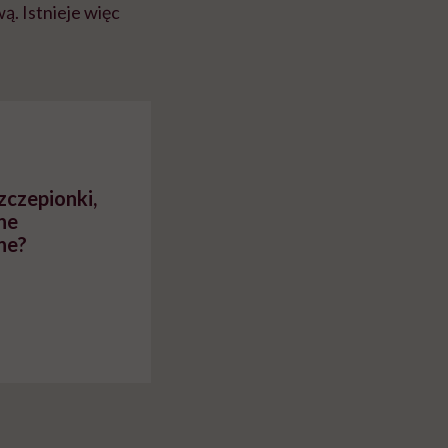
ą. Istnieje więc
zczepionki,
ne
ne?