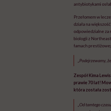
antybiotykami osła
Przełomem w leczen
działa na większość 
odpowiedzialne za r
biologii z Northeas
łamach prestiżoweg
„Podejrzewamy, że 
Zespół Kima Lewisa
prawie 70 lat! Mow
która została zos
„Od tamtego czasu