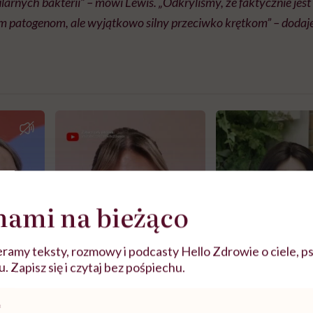
arnych bakterii” – mówi Lewis. „Odkryliśmy, że faktycznie jest
 patogenom, ale wyjątkowo silny przeciwko krętkom” – dodaje
nami na bieżąco
ramy teksty, rozmowy i podcasty Hello Zdrowie o ciele, ps
 Zapisz się i czytaj bez pośpiechu.