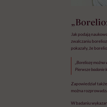
„Boreli
Jak podają naukowcy
zwalczaniu borelio
pokazały, że borel
„Boreliozę można 
Pierwsze badanie k
Zapowiedział także,
można rozprowadz
W badaniu wykazano 