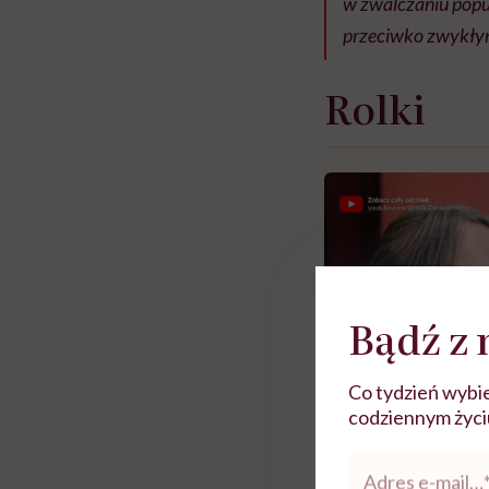
w zwalczaniu popul
przeciwko zwykłym
Rolki
Bądź z 
Co tydzień wybie
codziennym życiu.
Adres
e-