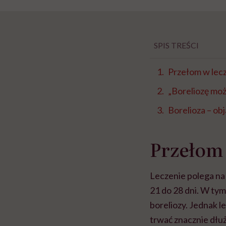
SPIS TREŚCI
Przełom w lecz
„Boreliozę mo
Borelioza – ob
Przełom 
Leczenie polega na
21 do 28 dni. W ty
boreliozy. Jednak l
trwać znacznie dłuż