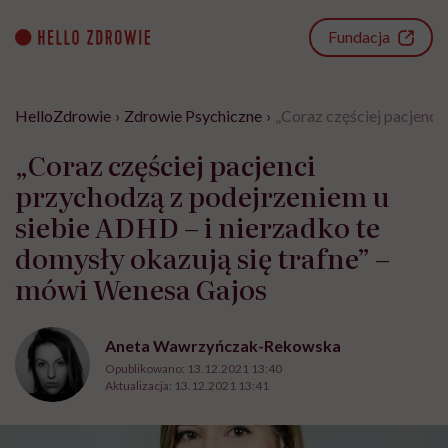
Go
to
Fundacja
content
HelloZdrowie
›
Zdrowie Psychiczne
›
„Coraz częściej pacjenci
„Coraz częściej pacjenci
przychodzą z podejrzeniem u
siebie ADHD – i nierzadko te
domysły okazują się trafne” –
mówi Wenesa Gajos
Aneta Wawrzyńczak-Rekowska
Opublikowano:
13.12.2021 13:40
Aktualizacja:
13.12.2021 13:41