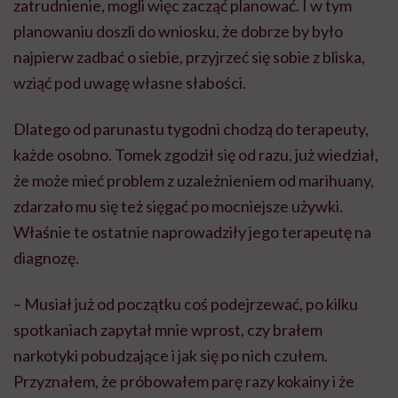
zatrudnienie, mogli więc zacząć planować. I w tym
planowaniu doszli do wniosku, że dobrze by było
najpierw zadbać o siebie, przyjrzeć się sobie z bliska,
wziąć pod uwagę własne słabości.
Dlatego od parunastu tygodni chodzą do terapeuty,
każde osobno. Tomek zgodził się od razu, już wiedział,
że może mieć problem z uzależnieniem od marihuany,
zdarzało mu się też sięgać po mocniejsze używki.
Właśnie te ostatnie naprowadziły jego terapeutę na
diagnozę.
– Musiał już od początku coś podejrzewać, po kilku
spotkaniach zapytał mnie wprost, czy brałem
narkotyki pobudzające i jak się po nich czułem.
Przyznałem, że próbowałem parę razy kokainy i że