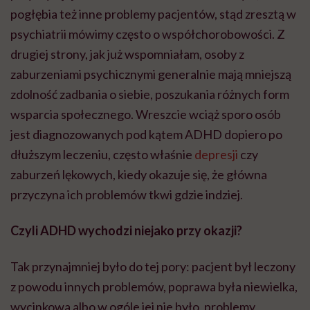
pogłębia też inne problemy pacjentów, stąd zresztą w
psychiatrii mówimy często o współchorobowości. Z
drugiej strony, jak już wspomniałam, osoby z
zaburzeniami psychicznymi generalnie mają mniejszą
zdolność zadbania o siebie, poszukania różnych form
wsparcia społecznego. Wreszcie wciąż sporo osób
jest diagnozowanych pod kątem ADHD dopiero po
dłuższym leczeniu, często właśnie
depresji
czy
zaburzeń lękowych, kiedy okazuje się, że główna
przyczyna ich problemów tkwi gdzie indziej.
Czyli ADHD wychodzi niejako przy okazji?
Tak przynajmniej było do tej pory: pacjent był leczony
z powodu innych problemów, poprawa była niewielka,
wycinkowa albo w ogóle jej nie było, problemy