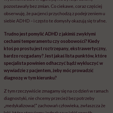
pozostawały bez zmian. Co ciekawe, coraz częściej
obserwuję, że pacjenci przychodzą z podejrzeniem u
siebie ADHD – i często te domysły okazują się trafne.
Trudno jest pomylić ADHD z jakimiś zwykłymi
cechami temperamentu czy osobowości? Kiedy
ktoś po prostu jest roztrzepany, ekstrawertyczny,
bardzo rozgadany? Jest jakaś lista punktów, które
specjalista powinien odhaczyć bądź wykluczyć w
wywiadzie z pacjentem, żeby móc prowadzić
diagnozę w tym kierunku?
Z tym rzeczywiście zmagamy się na co dzień w ramach
diagnostyki, nie chcemy przecież bez potrzeby
„medykalizować” zachowań człowieka, zwłaszcza że
leki, które stosujemy, jednak są w jakiś sposób