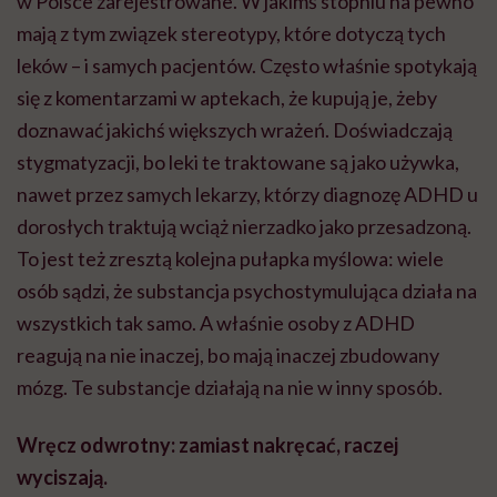
w Polsce zarejestrowane. W jakimś stopniu na pewno
mają z tym związek stereotypy, które dotyczą tych
leków – i samych pacjentów. Często właśnie spotykają
się z komentarzami w aptekach, że kupują je, żeby
doznawać jakichś większych wrażeń. Doświadczają
stygmatyzacji, bo leki te traktowane są jako używka,
nawet przez samych lekarzy, którzy diagnozę ADHD u
dorosłych traktują wciąż nierzadko jako przesadzoną.
To jest też zresztą kolejna pułapka myślowa: wiele
osób sądzi, że substancja psychostymulująca działa na
wszystkich tak samo. A właśnie osoby z ADHD
reagują na nie inaczej, bo mają inaczej zbudowany
mózg. Te substancje działają na nie w inny sposób.
Wręcz odwrotny: zamiast nakręcać, raczej
wyciszają.