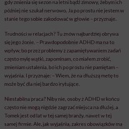
gdy zmienia się sezon na letni bądź zimowy, żebym ich
później nie szukał nerwowo. Ja po prostu nie jestem w
stanie tego sobie zakodować w głowie – przyznaje.
Trudności w relacjach? Tu znów najbardziej obrywa
się jego żonie. – Prawdopodobnie ADHD ma na to
wpływ, bo przez problemy z zapamiętywaniem zadań
często mylę wątki, zapominam, co miałem zrobić,
zmieniam ustalenia, bo ich po prostu nie pamiętam –
wyjaśnia. I przyznaje: – Wiem, że na dłuższą metę to
może być dla niej bardzo irytujące.
Niestabilna praca? Niby nie, osoby z ADHD w końcu
często nie mogą nigdzie zagrzać miejsca na dłużej, a
Tomek jest od lat w tej samej branży, nawet w tej
samej firmie. Ale, jak wyjaśnia, zakres obowiązków ma