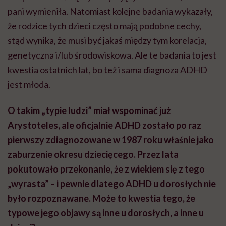
pani wymieniła. Natomiast kolejne badania wykazały,
że rodzice tych dzieci często mają podobne cechy,
stąd wynika, że musi być jakaś między tym korelacja,
genetyczna i/lub środowiskowa. Ale te badania to jest
kwestia ostatnich lat, bo też i sama diagnoza ADHD
jest młoda.
O takim „typie ludzi” miał wspominać już
Arystoteles, ale oficjalnie ADHD zostało po raz
pierwszy zdiagnozowane w 1987 roku właśnie jako
zaburzenie okresu dziecięcego. Przez lata
pokutowało przekonanie, że z wiekiem się z tego
„wyrasta” – i pewnie dlatego ADHD u dorosłych nie
było rozpoznawane. Może to kwestia tego, że
typowe jego objawy są inne u dorosłych, a inne u