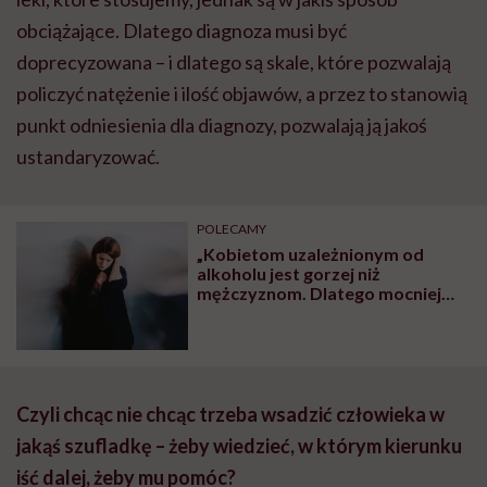
obciążające. Dlatego diagnoza musi być
doprecyzowana – i dlatego są skale, które pozwalają
policzyć natężenie i ilość objawów, a przez to stanowią
punkt odniesienia dla diagnozy, pozwalają ją jakoś
ustandaryzować.
POLECAMY
„Kobietom uzależnionym od
alkoholu jest gorzej niż
mężczyznom. Dlatego mocniej
maskują swoje nałogi” – mówi
terapeuta uzależnień Michał
Świerczek
Czyli chcąc nie chcąc trzeba wsadzić człowieka w
jakąś szufladkę – żeby wiedzieć, w którym kierunku
iść dalej, żeby mu pomóc?