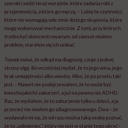
szeroki i widzi teraz wyraźnie, które zadania robi z
przyjemnością, a które go męczą. – Lubię te czynności,
które nie wymagają ode mnie dużego skupienia, które
mogę wykonywać mechanicznie. Z tymi, przy których
trzeba być skoncentrowanym, od zawsze miałem
problem, starałem się ich unikać.
Tomek mówi, że odkąd ma diagnozę, czuje z jednej
strony ulgę. Bo wcześniej myślał, że to jego wina, jego
brak umiejętności albo wiedzy. Albo, że po prostu taki
jest. – Nawet nie podejrzewałem, że to może być
kwestia jakichś zaburzeń, a już na pewno nie ADHD.
Raz, że myślałem, że to zaburzenie tylko u dzieci, a ja
przecież nie miałem go zdiagnozowanego. Dwa – że
wydawało mi się, że od razu można taką osobę poznać,
że to „odmieniec”, który nie jest w stanie tego ukryć –