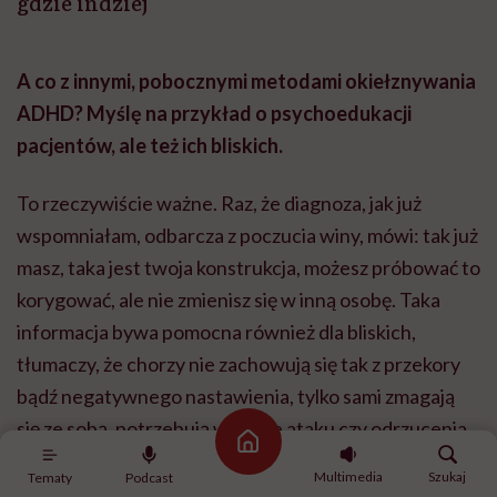
gdzie indziej
A co z innymi, pobocznymi metodami okiełznywania
ADHD? Myślę na przykład o psychoedukacji
pacjentów, ale też ich bliskich.
To rzeczywiście ważne. Raz, że diagnoza, jak już
wspomniałam, odbarcza z poczucia winy, mówi: tak już
masz, taka jest twoja konstrukcja, możesz próbować to
korygować, ale nie zmienisz się w inną osobę. Taka
informacja bywa pomocna również dla bliskich,
tłumaczy, że chorzy nie zachowują się tak z przekory
bądź negatywnego nastawienia, tylko sami zmagają
się ze sobą, potrzebują więc nie ataku czy odrzucenia,
Strona główna
tylko zrozumienia i ustalenia, jak można im pomóc w
Multimedia
Szukaj
Tematy
Podcast
codzienności. Często te osoby przychodzą