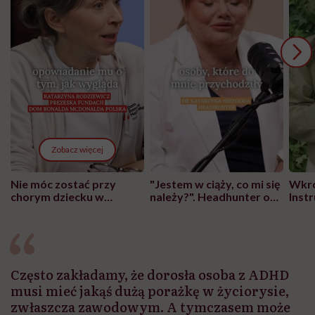
Zobacz więcej
Nie móc zostać przy
"Jestem w ciąży, co mi się
Wkró
chorym dziecku w
należy?". Headhunter o
Inst
szpitalu to tortura.
zmianie pokoleniowej u
atak
"Przeszkadzać w tym
kobiet w ciąży na rynku
wars
może chyba tylko
pracy
eksp
głupota i brak
wyobraźni"
Często zakładamy, że dorosła osoba z ADHD
musi mieć jakąś dużą porażkę w życiorysie,
zwłaszcza zawodowym. A tymczasem może