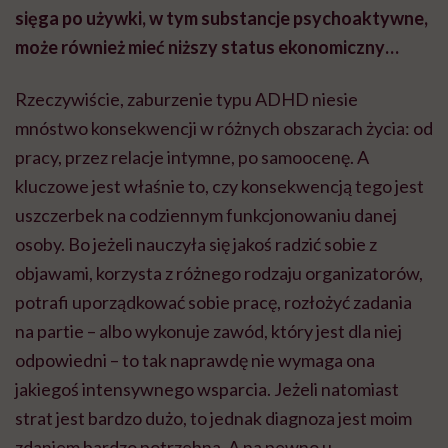
sięga po używki, w tym substancje psychoaktywne,
może również mieć niższy status ekonomiczny…
Rzeczywiście, zaburzenie typu ADHD niesie
mnóstwo konsekwencji w różnych obszarach życia: od
pracy, przez relacje intymne, po samoocenę. A
kluczowe jest właśnie to, czy konsekwencją tego jest
uszczerbek na codziennym funkcjonowaniu danej
osoby. Bo jeżeli nauczyła się jakoś radzić sobie z
objawami, korzysta z różnego rodzaju organizatorów,
potrafi uporządkować sobie pracę, rozłożyć zadania
na partie – albo wykonuje zawód, który jest dla niej
odpowiedni – to tak naprawdę nie wymaga ona
jakiegoś intensywnego wsparcia. Jeżeli natomiast
strat jest bardzo dużo, to jednak diagnoza jest moim
zdaniem bardzo potrzebna. A na pewno u