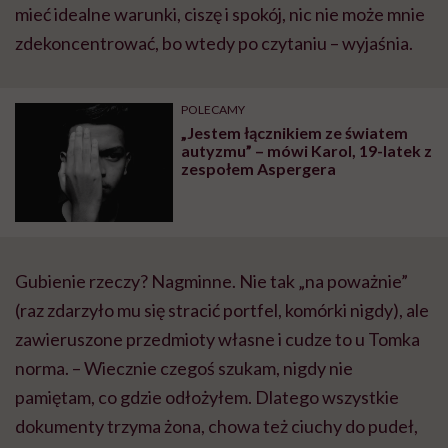
mieć idealne warunki, ciszę i spokój, nic nie może mnie
zdekoncentrować, bo wtedy po czytaniu – wyjaśnia.
POLECAMY
„Jestem łącznikiem ze światem
autyzmu” – mówi Karol, 19-latek z
zespołem Aspergera
Gubienie rzeczy? Nagminne. Nie tak „na poważnie”
(raz zdarzyło mu się stracić portfel, komórki nigdy), ale
zawieruszone przedmioty własne i cudze to u Tomka
norma. – Wiecznie czegoś szukam, nigdy nie
pamiętam, co gdzie odłożyłem. Dlatego wszystkie
dokumenty trzyma żona, chowa też ciuchy do pudeł,