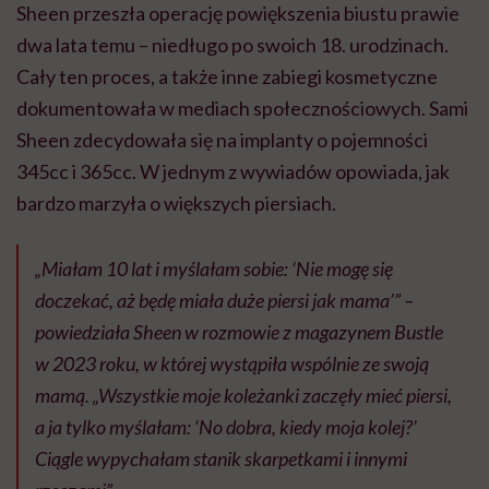
Sheen przeszła operację powiększenia biustu prawie
dwa lata temu – niedługo po swoich 18. urodzinach.
Cały ten proces, a także inne zabiegi kosmetyczne
dokumentowała w mediach społecznościowych. Sami
Sheen zdecydowała się na implanty o pojemności
345cc i 365cc. W jednym z wywiadów opowiada, jak
bardzo marzyła o większych piersiach.
„Miałam 10 lat i myślałam sobie: ‘Nie mogę się
doczekać, aż będę miała duże piersi jak mama’” –
powiedziała Sheen w rozmowie z magazynem
Bustle
w 2023 roku, w której wystąpiła wspólnie ze swoją
mamą. „Wszystkie moje koleżanki zaczęły mieć piersi,
a ja tylko myślałam: ‘No dobra, kiedy moja kolej?’
Ciągle wypychałam stanik skarpetkami i innymi