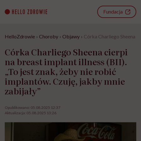
Go
to
Fundacja
content
HelloZdrowie
›
Choroby
›
Objawy
›
Córka Charliego Sheena cier
Córka Charliego Sheena cierpi
na breast implant illness (BII).
„To jest znak, żeby nie robić
implantów. Czuję, jakby mnie
zabijały”
Opublikowano:
05.08.2025 12:37
Aktualizacja:
05.08.2025 13:26