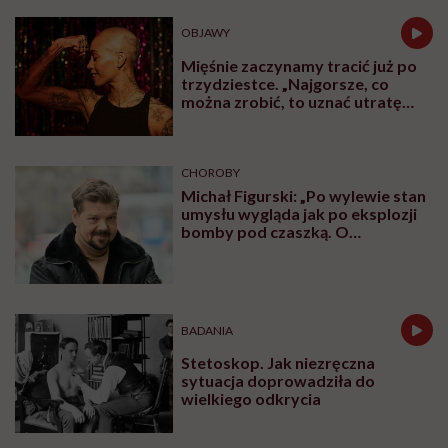
OBJAWY
Mięśnie zaczynamy tracić już po
trzydziestce. „Najgorsze, co
można zrobić, to uznać utratę
sprawności za nieunikniony
element starzenia”
CHOROBY
Michał Figurski: „Po wylewie stan
umysłu wygląda jak po eksplozji
bomby pod czaszką. O
jakiejkolwiek pracy myśli się na
samym końcu”
BADANIA
Stetoskop. Jak niezręczna
sytuacja doprowadziła do
wielkiego odkrycia