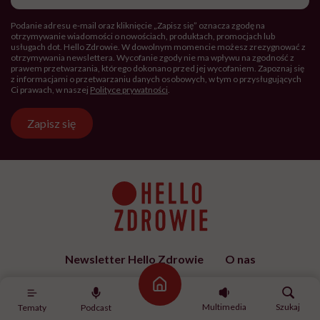
Podanie adresu e-mail oraz kliknięcie „Zapisz się” oznacza zgodę na
otrzymywanie wiadomości o nowościach, produktach, promocjach lub
usługach dot. Hello Zdrowie. W dowolnym momencie możesz zrezygnować z
otrzymywania newslettera. Wycofanie zgody nie ma wpływu na zgodność z
prawem przetwarzania, którego dokonano przed jej wycofaniem. Zapoznaj się
z informacjami o przetwarzaniu danych osobowych, w tym o przysługujących
Ci prawach, w naszej
Polityce prywatności
.
Zapisz się
Newsletter Hello Zdrowie
O nas
Archiwum artykułów
Polityka prywatności
Strona główna
Zmiana ustawień prywatności
Kontakt
Multimedia
Szukaj
Tematy
Podcast