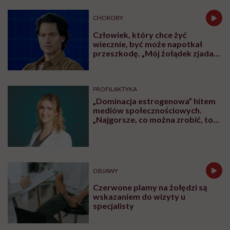
CHOROBY
Człowiek, który chce żyć
wiecznie, być może napotkał
przeszkodę. „Mój żołądek zjada
sam siebie”
PROFILAKTYKA
„Dominacja estrogenowa” hitem
mediów społecznościowych.
„Najgorsze, co można zrobić, to
leczyć modne hasło”
OBJAWY
Czerwone plamy na żołędzi są
wskazaniem do wizyty u
specjalisty