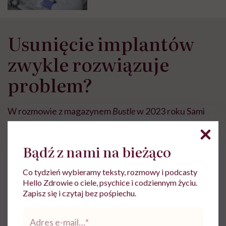
Usunięcie implantów
zwykle rozwiązuje
problem?
W rozmowie z magazynem
Bustle
w 2023 roku Sami
wystąpiła wspólnie ze swoją mamą, Denise Richards,
która również planuje usunięcie swoich implantów
Bądź z nami na bieżąco
piersi. Zdaniem obu kobiet implanty są toksyczne i
wiążą się z występowaniem szeregów
Co tydzień wybieramy teksty, rozmowy i podcasty
Hello Zdrowie o ciele, psychice i codziennym życiu.
niebezpiecznych objawów. Czy rzeczywiście
Zapisz się i czytaj bez pośpiechu.
usunięcie implantów zwykle rozwiązuje problem? A
Adres
może są inne metody leczenia?
e-