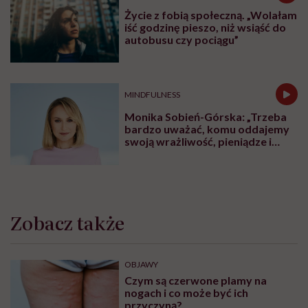
Życie z fobią społeczną. „Wolałam
iść godzinę pieszo, niż wsiąść do
autobusu czy pociągu”
MINDFULNESS
Monika Sobień-Górska: „Trzeba
bardzo uważać, komu oddajemy
swoją wrażliwość, pieniądze i
zaufanie”
Zobacz także
OBJAWY
Czym są czerwone plamy na
nogach i co może być ich
przyczyną?