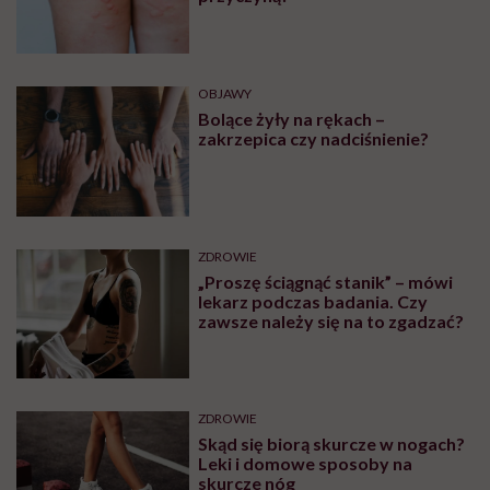
OBJAWY
Bolące żyły na rękach –
zakrzepica czy nadciśnienie?
ZDROWIE
„Proszę ściągnąć stanik” – mówi
lekarz podczas badania. Czy
zawsze należy się na to zgadzać?
ZDROWIE
Skąd się biorą skurcze w nogach?
Leki i domowe sposoby na
skurcze nóg