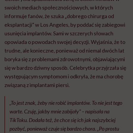
swoich mediach społecznościowych, w których
informuje fanów, że szuka „dobrego chirurga od
eksplantacji” w Los Angeles, by poddać się zabiegowi
usunięcia implantów. Sami w szczerych słowach
opowiada o powodach swojej decyzji. Wyjaśnia, że to
trudne, ale konieczne, ponieważ od niemal dwóch lat
boryka się z problemami zdrowotnymi, objawiającymi
się w bardzo dziwny sposób. Celebrytka przyjrzała się
występującym symptomom i odkryła, że ma chorobę
związaną z implantami piersi.
„To jest znak, żeby nie robić implantów. To nie jest tego
warte. Czuję, jakby mnie zabijały” – napisała na
TikToku. Dodała też, że chce się ich jak najszybciej
pozbyć, ponieważ czuje się bardzo chora. „Po prostu