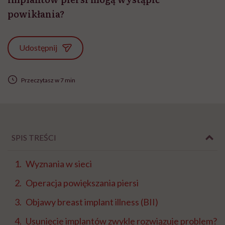
powikłania?
Udostępnij
Przeczytasz w 7 min
SPIS TREŚCI
Wyznania w sieci
Operacja powiększania piersi
Objawy breast implant illness (BII)
Usunięcie implantów zwykle rozwiązuje problem?