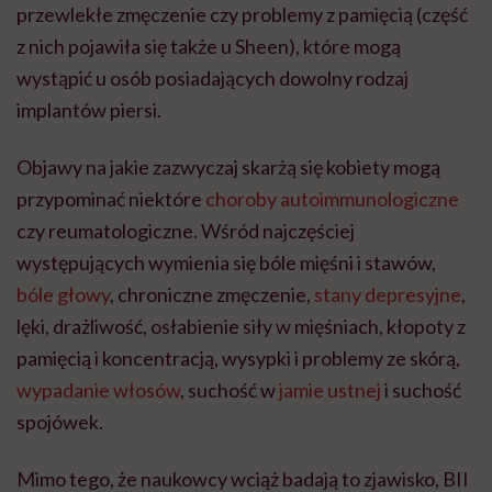
przewlekłe zmęczenie czy problemy z pamięcią (część
z nich pojawiła się także u Sheen), które mogą
wystąpić u osób posiadających dowolny rodzaj
implantów piersi.
Objawy na jakie zazwyczaj skarżą się kobiety mogą
przypominać niektóre
choroby autoimmunologiczne
czy reumatologiczne. Wśród najczęściej
występujących wymienia się bóle mięśni i stawów,
bóle głowy
, chroniczne zmęczenie,
stany depresyjne
,
lęki, drażliwość, osłabienie siły w mięśniach, kłopoty z
pamięcią i koncentracją, wysypki i problemy ze skórą,
wypadanie włosów
, suchość w
jamie ustnej
i suchość
spojówek.
Mimo tego, że naukowcy wciąż badają to zjawisko, BII