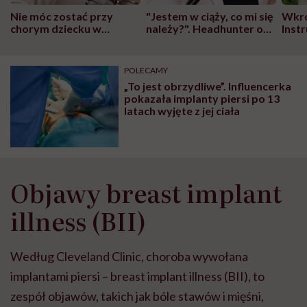
Nie móc zostać przy
"Jestem w ciąży, co mi się
Wkró
chorym dziecku w
należy?". Headhunter o
Inst
szpitalu to tortura.
zmianie pokoleniowej u
atak
"Przeszkadzać w tym
kobiet w ciąży na rynku
wars
może chyba tylko
pracy
eksp
POLECAMY
głupota i brak
„To jest obrzydliwe”. Influencerka
wyobraźni"
pokazała implanty piersi po 13
latach wyjęte z jej ciała
Objawy breast implant
illness (BII)
Według Cleveland Clinic, choroba wywołana
implantami piersi – breast implant illness (BII), to
zespół objawów, takich jak bóle stawów i mięśni,