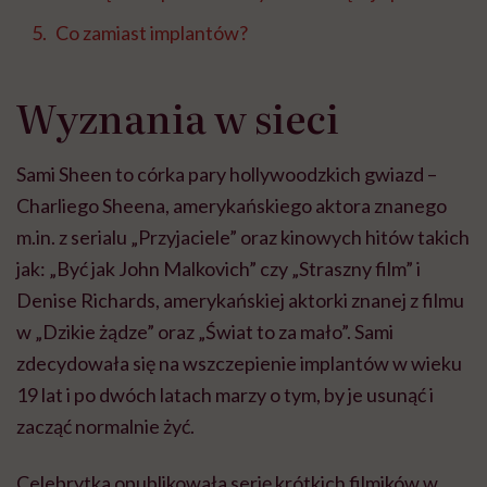
Co zamiast implantów?
Wyznania w sieci
Sami Sheen to córka pary hollywoodzkich gwiazd –
Charliego Sheena, amerykańskiego aktora znanego
m.in. z serialu „Przyjaciele” oraz kinowych hitów takich
jak: „Być jak John Malkovich” czy „Straszny film” i
Denise Richards, amerykańskiej aktorki znanej z filmu
w „Dzikie żądze” oraz „Świat to za mało”. Sami
zdecydowała się na wszczepienie implantów w wieku
19 lat i po dwóch latach marzy o tym, by je usunąć i
zacząć normalnie żyć.
Celebrytka opublikowała serię krótkich filmików w