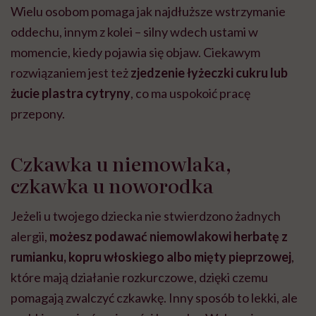
Wielu osobom pomaga jak najdłuższe wstrzymanie
oddechu, innym z kolei – silny wdech ustami w
momencie, kiedy pojawia się objaw. Ciekawym
rozwiązaniem jest też
zjedzenie łyżeczki cukru lub
żucie plastra cytryny
, co ma uspokoić pracę
przepony.
Czkawka u niemowlaka,
czkawka u noworodka
Jeżeli u twojego dziecka nie stwierdzono żadnych
alergii,
możesz podawać niemowlakowi herbatę z
rumianku, kopru włoskiego albo mięty pieprzowej
,
które mają działanie rozkurczowe, dzięki czemu
pomagają zwalczyć czkawkę. Inny sposób to lekki, ale