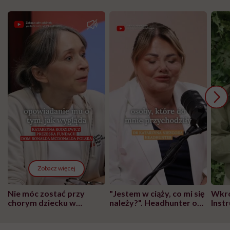
Zobacz więcej
Nie móc zostać przy
"Jestem w ciąży, co mi się
Wkró
chorym dziecku w
należy?". Headhunter o
Inst
szpitalu to tortura.
zmianie pokoleniowej u
atak
"Przeszkadzać w tym
kobiet w ciąży na rynku
wars