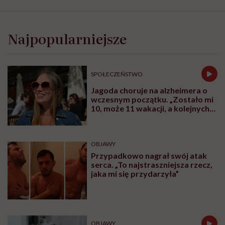
Najpopularniejsze
SPOŁECZEŃSTWO
Jagoda choruje na alzheimera o
wczesnym początku. „Zostało mi
10, może 11 wakacji, a kolejnych
nie będę już świadoma”
OBJAWY
Przypadkowo nagrał swój atak
serca. „To najstraszniejsza rzecz,
jaka mi się przydarzyła”
OBJAWY