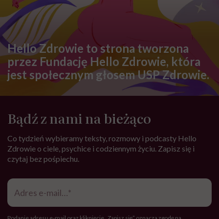
Hello Zdrowie to strona tworzona
przez Fundację Hello Zdrowie, która
jest społecznym głosem USP Zdrowie.
Bądź z nami na bieżąco
Co tydzień wybieramy teksty, rozmowy i podcasty Hello
Zdrowie o ciele, psychice i codziennym życiu. Zapisz się i
czytaj bez pośpiechu.
Adres
e-
mail
*
Podanie adresu e-mail oraz kliknięcie „Zapisz się” oznacza zgodę na