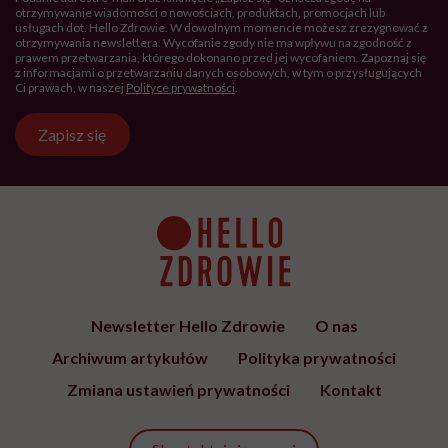
otrzymywanie wiadomości o nowościach, produktach, promocjach lub
usługach dot. Hello Zdrowie. W dowolnym momencie możesz zrezygnować z
otrzymywania newslettera. Wycofanie zgody nie ma wpływu na zgodność z
prawem przetwarzania, którego dokonano przed jej wycofaniem. Zapoznaj się
z informacjami o przetwarzaniu danych osobowych, w tym o przysługujących
Ci prawach, w naszej
Polityce prywatności
.
Zapisz się
Newsletter Hello Zdrowie
O nas
Archiwum artykułów
Polityka prywatności
Zmiana ustawień prywatności
Kontakt