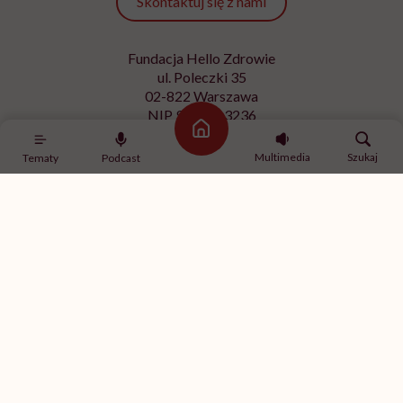
Skontaktuj się z nami
Fundacja Hello Zdrowie
ul. Poleczki 35
02-822 Warszawa
NIP 9512613236
Strona główna
Kontakt z redakcją
Multimedia
Szukaj
Tematy
Podcast
redakcja@hellozdrowie.pl
Dołącz do naszej społeczności
Właścicielem serwisu
HelloZdrowie
jest Fundacja należąca
do
USP Zdrowie sp. z o.o.
, które jest częścią
USP Group
.
Treści zawarte w serwisie HelloZdrowie mają charakter
informacyjno-edukacyjny. Jeśli potrzebujesz porady
odnośnie swojego stanu zdrowia, skonsultuj się z lekarzem
lub farmaceutą.