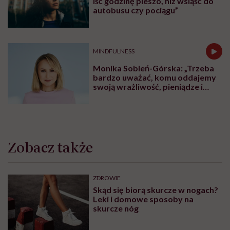
iść godzinę pieszo, niż wsiąść do
autobusu czy pociągu”
MINDFULNESS
Monika Sobień-Górska: „Trzeba
bardzo uważać, komu oddajemy
swoją wrażliwość, pieniądze i
zaufanie”
Zobacz także
ZDROWIE
Skąd się biorą skurcze w nogach?
Leki i domowe sposoby na
skurcze nóg