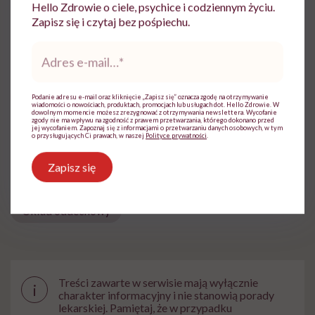
Ratownik Kwalifikowanej Pierwszej
Hello Zdrowie o ciele, psychice i codziennym życiu.
Pomocy (KPP), specjalista ds. treści.
Zapisz się i czytaj bez pośpiechu.
Zobacz profil
Adres
e-
mail
*
Udostępnij
Podanie adresu e-mail oraz kliknięcie „Zapisz się” oznacza zgodę na otrzymywanie
wiadomości o nowościach, produktach, promocjach lub usługach dot. Hello Zdrowie. W
dowolnym momencie możesz zrezygnować z otrzymywania newslettera. Wycofanie
zgody nie ma wpływu na zgodność z prawem przetwarzania, którego dokonano przed
jej wycofaniem. Zapoznaj się z informacjami o przetwarzaniu danych osobowych, w tym
o przysługujących Ci prawach, w naszej
Polityce prywatności
.
Powiązane tematy:
Zapisz się
Domowe sposoby
objawy choroby
Układ oddechowy
Treści zawarte w serwisie mają wyłącznie
i
charakter informacyjny i nie stanowią porady
lekarskiej. Pamiętaj, że w przypadku