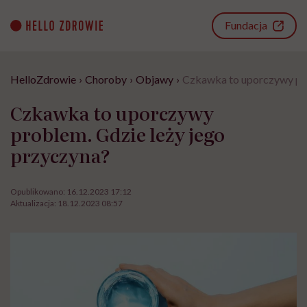
Go
to
Fundacja
content
HelloZdrowie
›
Choroby
›
Objawy
›
Czkawka to uporczywy pro
Czkawka to uporczywy
problem. Gdzie leży jego
przyczyna?
Opublikowano:
16.12.2023 17:12
Aktualizacja:
18.12.2023 08:57