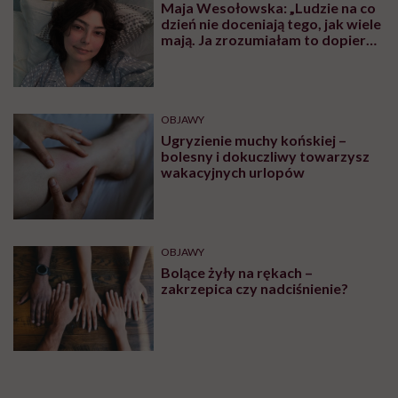
Maja Wesołowska: „Ludzie na co
dzień nie doceniają tego, jak wiele
mają. Ja zrozumiałam to dopiero,
gdy obudziłam się bez nogi”
OBJAWY
Ugryzienie muchy końskiej –
bolesny i dokuczliwy towarzysz
wakacyjnych urlopów
OBJAWY
Bolące żyły na rękach –
zakrzepica czy nadciśnienie?