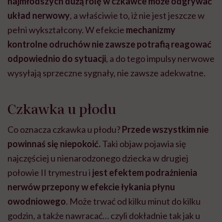
najmłodszych dużą rolę w czkawce może odgrywać
układ nerwowy
, a właściwie to, iż nie jest jeszcze w
pełni wykształcony. W efekcie
mechanizmy
kontrolne odruchów nie zawsze potrafią reagować
odpowiednio do sytuacji
, a do tego impulsy nerwowe
wysyłają sprzeczne sygnały, nie zawsze adekwatne.
Czkawka u płodu
Co oznacza czkawka u płodu?
Przede wszystkim nie
powinnaś się niepokoić.
Taki objaw pojawia się
najczęściej u nienarodzonego dziecka w drugiej
połowie II trymestru i
jest efektem podrażnienia
nerwów przepony w efekcie łykania płynu
owodniowego
. Może trwać od kilku minut do kilku
godzin, a także nawracać… czyli dokładnie tak jak u