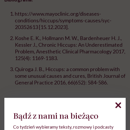
https://www.mayoclinic.org/diseases-
conditions/hiccups/symptoms-causes/syc-
20352613 [15.12.2023].
Koshe E. K., Hollmann M. W., Bardenheuer H. J.,
Kessler J., Chronic Hiccups: An Underestimated
Problem, Anesthetic Clinical Pharmacology 2017,
125(4): 1169-1183.
Quiroga J. B., Hiccups: a common problem with
some unusual causes and cures, British Journal of
General Practice 2016, 66(652): 584-586.
Bądź z nami na bieżąco
Agata Domagała
Co tydzień wybieramy teksty, rozmowy i podcasty