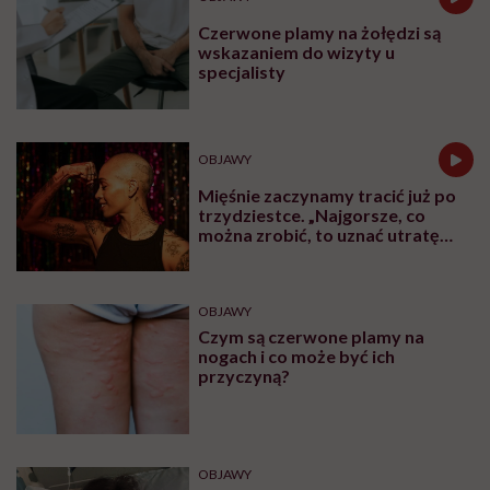
Czerwone plamy na żołędzi są
wskazaniem do wizyty u
specjalisty
OBJAWY
Mięśnie zaczynamy tracić już po
trzydziestce. „Najgorsze, co
można zrobić, to uznać utratę
sprawności za nieunikniony
element starzenia”
OBJAWY
Czym są czerwone plamy na
nogach i co może być ich
przyczyną?
OBJAWY