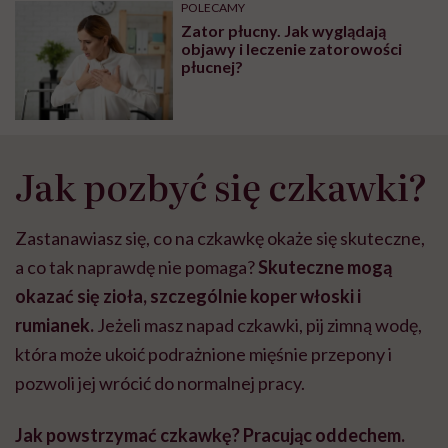
może chyba tylko
pracy
eksp
POLECAMY
głupota i brak
Zator płucny. Jak wyglądają
wyobraźni"
objawy i leczenie zatorowości
płucnej?
Jak pozbyć się czkawki?
Zastanawiasz się, co na czkawkę okaże się skuteczne,
a co tak naprawdę nie pomaga?
Skuteczne mogą
okazać się zioła, szczególnie koper włoski i
rumianek.
Jeżeli masz napad czkawki, pij zimną wodę,
która może ukoić podrażnione mięśnie przepony i
pozwoli jej wrócić do normalnej pracy.
Jak powstrzymać czkawkę? Pracując oddechem.