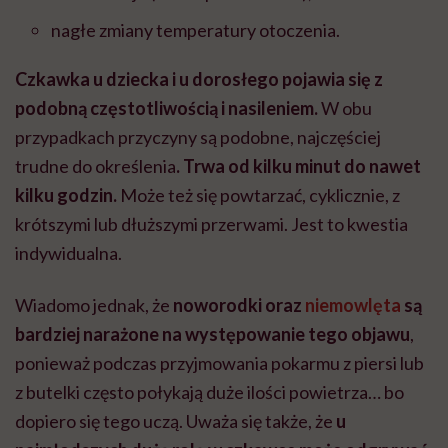
nagłe zmiany temperatury otoczenia.
Czkawka u dziecka i u dorosłego pojawia się z
podobną częstotliwością i nasileniem.
W obu
przypadkach przyczyny są podobne, najczęściej
trudne do określenia
. Trwa od kilku minut do nawet
kilku godzin.
Może też się powtarzać, cyklicznie, z
krótszymi lub dłuższymi przerwami. Jest to kwestia
indywidualna.
Wiadomo jednak, że
noworodki oraz
niemowlęta
są
bardziej narażone na występowanie tego objawu
,
ponieważ podczas przyjmowania pokarmu z piersi lub
z butelki często połykają duże ilości powietrza… bo
dopiero się tego uczą. Uważa się także, że
u