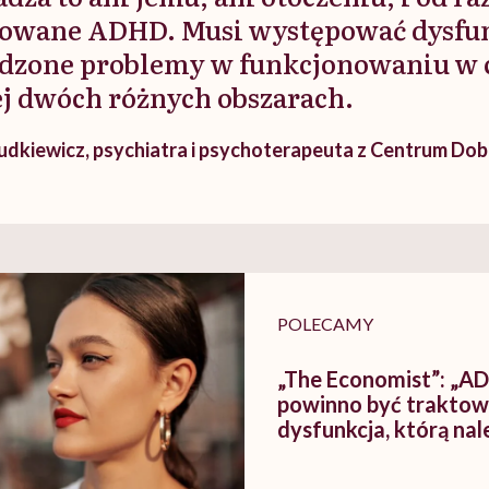
owane ADHD. Musi występować dysfun
dzone problemy w funkcjonowaniu w 
j dwóch różnych obszarach.
udkiewicz, psychiatra i psychoterapeuta z Centrum Dobr
POLECAMY
„The Economist”: „A
powinno być traktow
dysfunkcja, którą nal