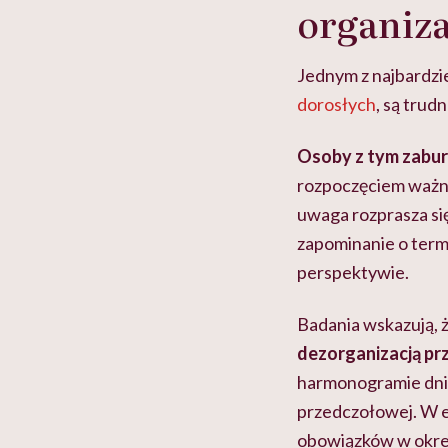
organiza
Jednym z najbardzi
dorosłych
, są trud
Osoby z tym zabur
rozpoczęciem ważn
uwaga rozprasza si
zapominanie o termi
perspektywie.
Badania wskazują,
dezorganizacją pr
harmonogramie dnia 
przedczołowej. W ef
obowiązków w okreś