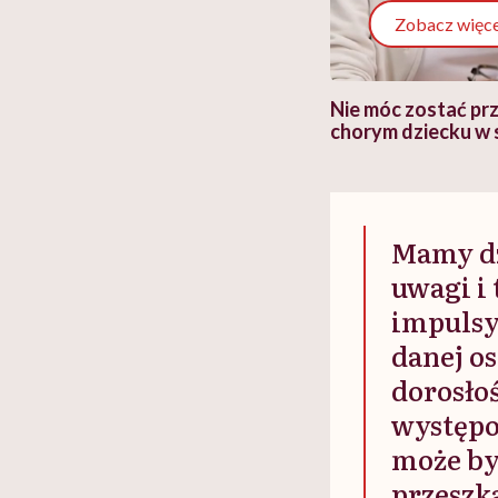
Zobacz więce
 i miał
Najlepsza dieta wydaje się
Nie móc zostać pr
 lekko
banalna, a może
chorym dziecku w 
ie”
zapobiegać nowotworom
to tortura. "Prze
w tym może chyba 
głupota i brak wyo
Mamy dz
uwagi i
impulsy
danej o
dorosło
występo
może być
przeszka