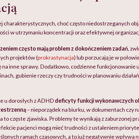
cją
ej charakterystycznych, choć często niedostrzeganych o
ności w utrzymaniu koncentracji oraz efektywnej organiza
zeniem często mają problem z dokończeniem zadań
, zwl
ych projektów (
prokrastynacja
) lub porzucają je w połowi
ę na inne sprawy. Dodatkowo, codzienne funkcjonowanie u
nach, gubienie rzeczy czy trudności w planowaniu działań
 że u dorosłych z ADHD
deficyty funkcji wykonawczych ob
zestrzenną
– nieporządek na biurku, w dokumentach czy 
to częste zjawiska. Problemy te wynikają z zaburzonej pr
ekcie pacjenci mogą mieć trudności z ustaleniem priorytet
lonych ramach czasowych, a to już negatywnie wpływa na