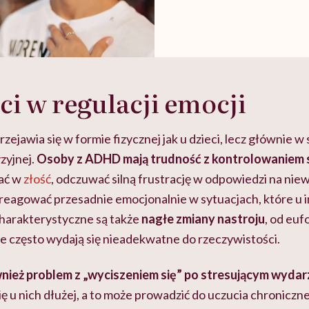
i w regulacji emocji
zejawia się w formie fizycznej jak u dzieci, lecz głównie w
zyjnej.
Osoby z ADHD mają trudność z kontrolowaniem s
ać w
złość
, odczuwać silną frustrację w odpowiedzi na niew
reagować przesadnie emocjonalnie w sytuacjach, które u 
Charakterystyczne są także
nagłe zmiany nastroju
, od eufo
re często wydają się nieadekwatne do rzeczywistości.
nież problem z „wyciszeniem się” po stresującym wydar
ę u nich dłużej, a to może prowadzić do uczucia chroniczne