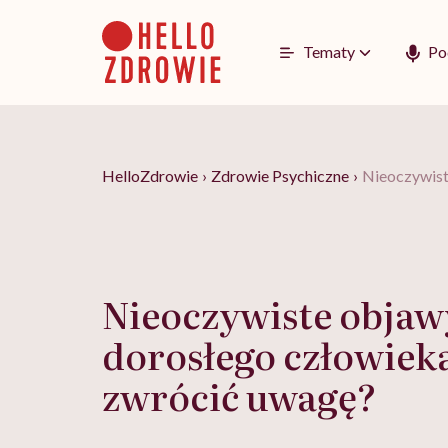
Go
to
content
Tematy
Po
HelloZdrowie
›
Zdrowie Psychiczne
›
Nieoczywist
Nieoczywiste obja
dorosłego człowieka
zwrócić uwagę?