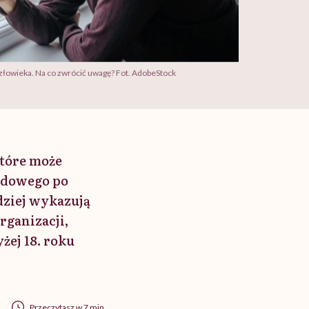
łowieka. Na co zwrócić uwagę? Fot. AdobeStock
które może
odowego po
dziej wykazują
rganizacji,
żej 18. roku
Przeczytasz w 7 min