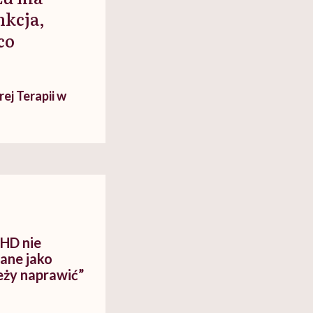
kcja,
co
ej Terapii w
DHD nie
ane jako
eży naprawić”