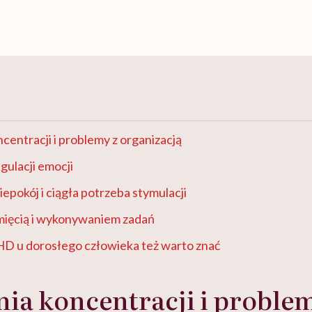
centracji i problemy z organizacją
gulacji emocji
pokój i ciągła potrzeba stymulacji
mięcią i wykonywaniem zadań
D u dorosłego człowieka też warto znać
ia koncentracji i problem