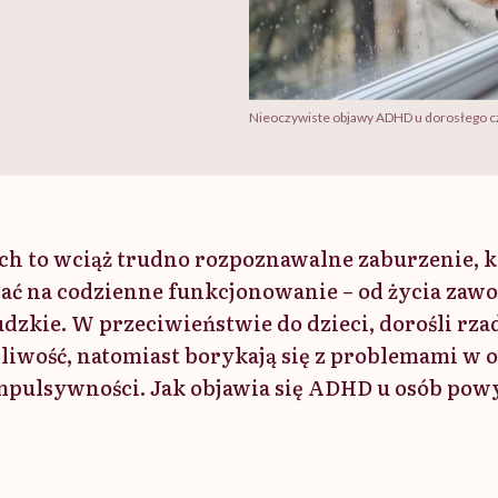
Nieoczywiste objawy ADHD u dorosłego cz
h to wciąż trudno rozpoznawalne zaburzenie, 
ać na codzienne funkcjonowanie – od życia zaw
udzkie. W przeciwieństwie do dzieci, dorośli rza
iwość, natomiast borykają się z problemami w o
impulsywności. Jak objawia się ADHD u osób powy