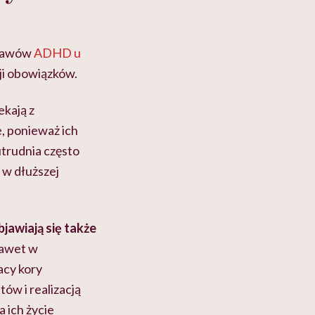
bjawów
ADHD u
cji obowiązków.
ekają z
e, ponieważ ich
trudnia często
 w dłuższej
jawiają się także
nawet w
acy kory
ów i realizacją
 ich życie