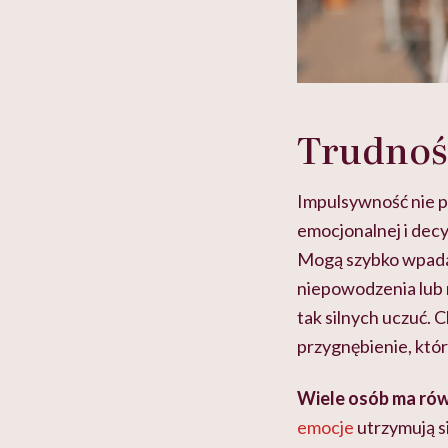
Trudnośc
Impulsywność nie pr
emocjonalnej i decy
Mogą szybko wpad
niepowodzenia lub 
tak silnych uczuć. 
przygnębienie, któ
Wiele osób ma rów
emocje
utrzymują si