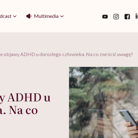
Multimedia
dcast
e objawy ADHD u dorosłego człowieka. Na co zwrócić uwagę?
wy ADHD u
. Na co