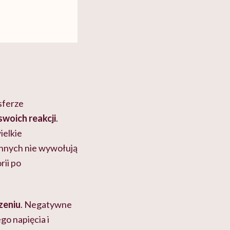
 sferze
woich reakcji
.
ielkie
innych nie wywołują
rii po
zeniu
. Negatywne
go napięcia i