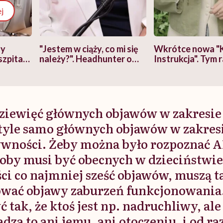
j
zy
"Jestem w ciąży, co mi się
Wkrótce nowa "
szpitalu
należy?". Headhunter o
Instrukcja". Tym 
szkadzać
zmianie pokoleniowej u
atakach paniki. Z
tylko
kobiet w ciąży na rynku
warsztat pacjen
braźni"
pracy
ekspercki
iewięć głównych objawów w zakresie 
 tyle samo głównych objawów w zakres
wności. Żeby można było rozpoznać 
soby musi być obecnych w dzieciństwie
ści co najmniej sześć objawów, muszą t
wać objawy zaburzeń funkcjonowania.
 tak, że ktoś jest np. nadruchliwy, ale
dza to ani jemu, ani otoczeniu, i od r