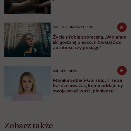
ZABURZENIA PSYCHICZNE
Życie z fobią społeczną. „Wolałam
iść godzinę pieszo, niż wsiąść do
autobusu czy pociągu”
MINDFULNESS
Monika Sobień-Górska: „Trzeba
bardzo uważać, komu oddajemy
swoją wrażliwość, pieniądze i
zaufanie”
Zobacz także