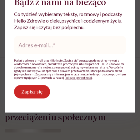
Bądź z nami na bieżąco
Treści zawarte w serwisie mają wyłącznie
i
Co tydzień wybieramy teksty, rozmowy i podcasty
charakter informacyjny i nie stanowią porady
Hello Zdrowie o ciele, psychice i codziennym życiu.
lekarskiej. Pamiętaj, że w przypadku
Zapisz się i czytaj bez pośpiechu.
problemów ze zdrowiem należy bezwzględnie
skonsultować się z lekarzem.
Adres
e-
mail
*
Podanie adresu e-mail oraz kliknięcie „Zapisz się” oznacza zgodę na otrzymywanie
wiadomości o nowościach, produktach, promocjach lub usługach dot. Hello Zdrowie. W
dowolnym momencie możesz zrezygnować z otrzymywania newslettera. Wycofanie
zgody nie ma wpływu na zgodność z prawem przetwarzania, którego dokonano przed
jej wycofaniem. Zapoznaj się z informacjami o przetwarzaniu danych osobowych, w tym
o przysługujących Ci prawach, w naszej
Polityce prywatności
.
„To nie ludzie nas męczą, ale
Zapisz się
ciągłe bycie dostępnym dla
innych”. Psycholożka o
przeciążeniu społecznym