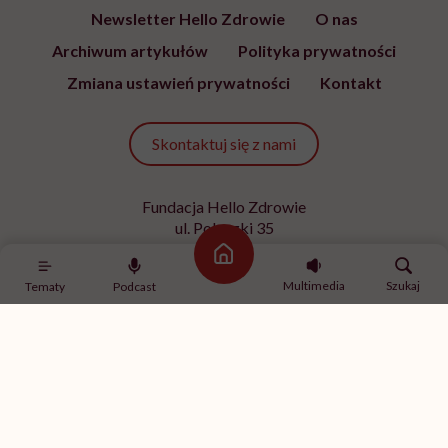
Newsletter Hello Zdrowie
O nas
Archiwum artykułów
Polityka prywatności
Zmiana ustawień prywatności
Kontakt
Skontaktuj się z nami
Fundacja Hello Zdrowie
ul. Poleczki 35
02-822 Warszawa
Strona główna
NIP 9512613236
Multimedia
Szukaj
Tematy
Podcast
Kontakt z redakcją
redakcja@hellozdrowie.pl
Dołącz do naszej społeczności