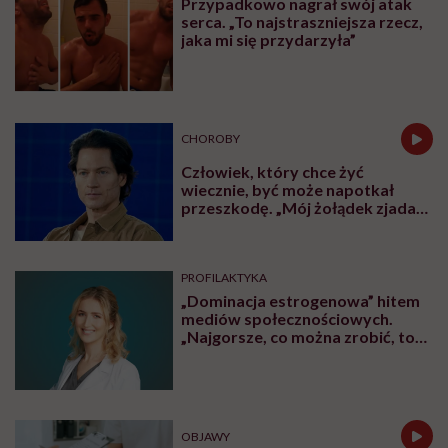
Przypadkowo nagrał swój atak
serca. „To najstraszniejsza rzecz,
jaka mi się przydarzyła”
CHOROBY
Człowiek, który chce żyć
wiecznie, być może napotkał
przeszkodę. „Mój żołądek zjada
sam siebie”
PROFILAKTYKA
„Dominacja estrogenowa” hitem
mediów społecznościowych.
„Najgorsze, co można zrobić, to
leczyć modne hasło”
OBJAWY