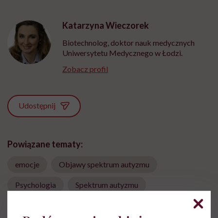
Katarzyna Wieczorek
Biotechnolog, doktor nauk medycznych
Uniwersytetu Medycznego w Łodzi.
Zobacz profil
Udostępnij
Powiązane tematy:
emocje
Objawy spektrum autyzmu
Psychologia
Spektrum autyzmu