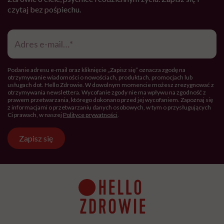
czytaj bez pośpiechu.
Adres
e-
mail
*
Podanie adresu e-mail oraz kliknięcie „Zapisz się” oznacza zgodę na
otrzymywanie wiadomości o nowościach, produktach, promocjach lub
usługach dot. Hello Zdrowie. W dowolnym momencie możesz zrezygnować z
otrzymywania newslettera. Wycofanie zgody nie ma wpływu na zgodność z
prawem przetwarzania, którego dokonano przed jej wycofaniem. Zapoznaj się
z informacjami o przetwarzaniu danych osobowych, w tym o przysługujących
Ci prawach, w naszej
Polityce prywatności
.
Zapisz się