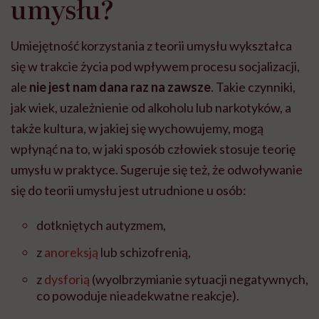
umysłu?
Umiejętność korzystania z teorii umysłu wykształca
się w trakcie życia pod wpływem procesu socjalizacji,
ale
nie jest nam dana raz na zawsze
. Takie czynniki,
jak wiek, uzależnienie od alkoholu lub narkotyków, a
także kultura, w jakiej się wychowujemy, mogą
wpłynąć na to, w jaki sposób człowiek stosuje teorię
umysłu w praktyce. Sugeruje się też, że odwoływanie
się do teorii umysłu jest utrudnione u osób:
dotkniętych autyzmem,
z
anoreksją
lub schizofrenią,
z
dysforią
(wyolbrzymianie sytuacji negatywnych,
co powoduje nieadekwatne reakcje).