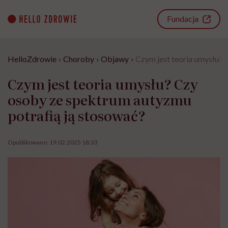
Go
to
Fundacja
content
HelloZdrowie
›
Choroby
›
Objawy
›
Czym jest teoria umysłu? 
Czym jest teoria umysłu? Czy
osoby ze spektrum autyzmu
potrafią ją stosować?
Opublikowano:
19.02.2025 18:33