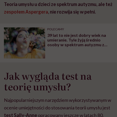
Teoria umysłu u dzieci ze spektrum autyzmu, ale też
zespołem Aspergera
, nie rozwija się w pełni.
POLECAMY
39 lat to nie jest dobry wiek na
umieranie. Tyle żyją średnio
osoby w spektrum autyzmu z
niepełnosprawnością
intelektualną. Tak, w Europie
Jak wygląda test na
teorię umysłu?
Najpopularniejszym narzędziem wykorzystywanym w
ocenie umiejętności do stosowania teorii umysłu jest
test Sally-Anne
opracowany jeszcze w latach 80.