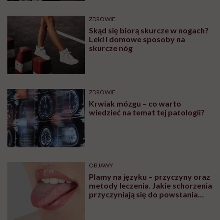
ZDROWIE
Skąd się biorą skurcze w nogach?
Leki i domowe sposoby na
skurcze nóg
ZDROWIE
Krwiak mózgu – co warto
wiedzieć na temat tej patologii?
OBJAWY
Plamy na języku – przyczyny oraz
metody leczenia. Jakie schorzenia
przyczyniają się do powstania
plam na języku?