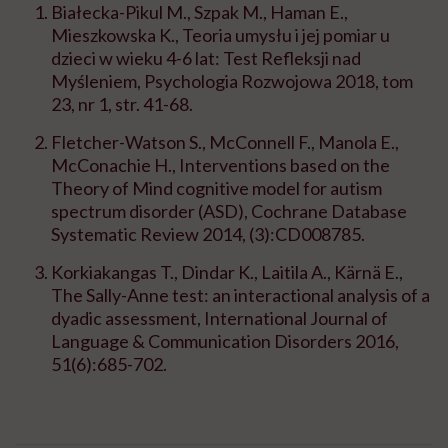
Białecka-Pikul M., Szpak M., Haman E.,
Mieszkowska K., Teoria umysłu i jej pomiar u
dzieci w wieku 4-6 lat: Test Refleksji nad
Myśleniem, Psychologia Rozwojowa 2018, tom
23, nr 1, str. 41-68.
Fletcher-Watson S., McConnell F., Manola E.,
McConachie H., Interventions based on the
Theory of Mind cognitive model for autism
spectrum disorder (ASD),
Cochrane Database
Systematic Review 2014, (3):CD008785.
Korkiakangas T., Dindar K., Laitila A., Kärnä E.,
The Sally-Anne test: an interactional analysis of a
dyadic assessment, International Journal of
Language & Communication Disorders
2016,
51(6):685-702.