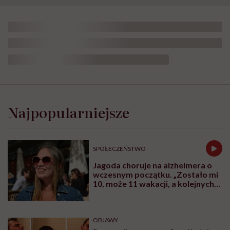
Najpopularniejsze
SPOŁECZEŃSTWO
Jagoda choruje na alzheimera o
wczesnym początku. „Zostało mi
10, może 11 wakacji, a kolejnych
nie będę już świadoma”
OBJAWY