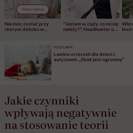
Zobacz więcej
Nie móc zostać przy
"Jestem w ciąży, co mi się
Wkró
chorym dziecku w
należy?". Headhunter o
Inst
szpitalu to tortura.
zmianie pokoleniowej u
atak
"Przeszkadzać w tym
kobiet w ciąży na rynku
wars
może chyba tylko
pracy
eksp
POLECAMY
głupota i brak
Lawina orzeczeń dla dzieci z
wyobraźni"
autyzmem. „Skok jest ogromny”
Jakie czynniki
wpływają negatywnie
na stosowanie teorii