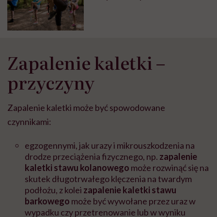
Zapalenie kaletki –
przyczyny
Zapalenie kaletki może być spowodowane
czynnikami:
egzogennymi, jak urazy i mikrouszkodzenia na
drodze przeciążenia fizycznego, np.
zapalenie
kaletki stawu kolanowego
może rozwinąć się na
skutek długotrwałego klęczenia na twardym
podłożu, z kolei
zapalenie kaletki stawu
barkowego
może być wywołane przez uraz w
wypadku czy przetrenowanie lub w wyniku