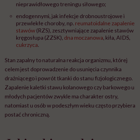
nieprawidłowego treningu siłowego;
endogennymi, jak infekcje drobnoustrojowe i
przewlekłe choroby, np.
reumatoidalne zapalenie
stawów
(RZS), zesztywniające zapalenie stawów
kręgosłupa (ZZSK),
dna moczanowa
, kiła, AIDS,
cukrzyca
.
Stan zapalny to naturalna reakcja organizmu, której
celem jest doprowadzenie do usunięcia czynnika
drażniącego i powrót tkanki do stanu fizjologicznego.
Zapalenie kaletki stawu kolanowego czy barkowego u
młodych pacjentów zwykle ma charakter ostry,
natomiast u osób w podeszłym wieku często przybiera
postać chroniczną.