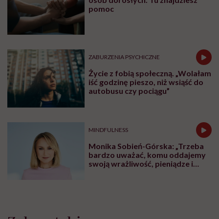
pomoc
ZABURZENIA PSYCHICZNE
Życie z fobią społeczną. „Wolałam
iść godzinę pieszo, niż wsiąść do
autobusu czy pociągu”
MINDFULNESS
Monika Sobień-Górska: „Trzeba
bardzo uważać, komu oddajemy
swoją wrażliwość, pieniądze i
zaufanie”