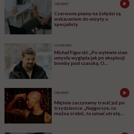
OBJAWY
Czerwone plamy na żołędzi są
wskazaniem do wizyty u
specjalisty
CHOROBY
Michał Figurski: „Po wylewie stan
umysłu wygląda jak po eksplozji
bomby pod czaszką. O
jakiejkolwiek pracy myśli się na
samym końcu”
OBJAWY
Mięśnie zaczynamy tracić już po
trzydziestce. „Najgorsze, co
można zrobić, to uznać utratę
sprawności za nieunikniony
element starzenia”