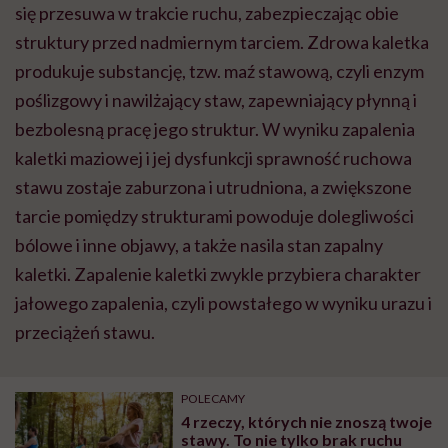
się przesuwa w trakcie ruchu, zabezpieczając obie
struktury przed nadmiernym tarciem. Zdrowa kaletka
produkuje substancję, tzw. maź stawową, czyli enzym
poślizgowy i nawilżający staw, zapewniający płynną i
bezbolesną pracę jego struktur. W wyniku zapalenia
kaletki maziowej i jej dysfunkcji sprawność ruchowa
stawu zostaje zaburzona i utrudniona, a zwiększone
tarcie pomiędzy strukturami powoduje dolegliwości
bólowe i inne objawy, a także nasila stan zapalny
kaletki. Zapalenie kaletki zwykle przybiera charakter
jałowego zapalenia, czyli powstałego w wyniku urazu i
przeciążeń stawu.
POLECAMY
4 rzeczy, których nie znoszą twoje
stawy. To nie tylko brak ruchu