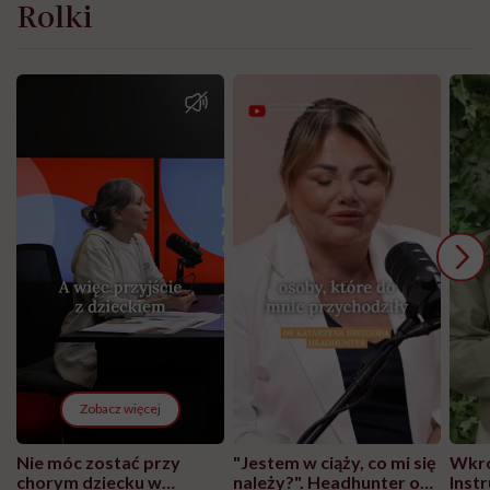
Rolki
Zobacz więcej
Nie móc zostać przy
"Jestem w ciąży, co mi się
Wkró
chorym dziecku w
należy?". Headhunter o
Inst