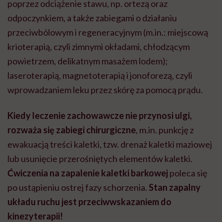
poprzez odciążenie stawu, np. ortezą oraz
odpoczynkiem, a także zabiegami o działaniu
przeciwbólowym i regeneracyjnym (m.in.: miejscową
krioterapią, czyli zimnymi okładami, chłodzącym
powietrzem, delikatnym masażem lodem);
laseroterapią, magnetoterapią i jonoforezą, czyli
wprowadzaniem leku przez skórę za pomocą prądu.
Kiedy leczenie zachowawcze nie przynosi ulgi,
rozważa się zabiegi chirurgiczne
, m.in. punkcję z
ewakuacją treści kaletki, tzw. drenaż kaletki maziowej
lub usunięcie przerośniętych elementów kaletki.
Ćwiczenia na zapalenie kaletki barkowej
poleca się
po ustąpieniu ostrej fazy schorzenia.
Stan zapalny
układu ruchu jest przeciwwskazaniem do
kinezyterapii!