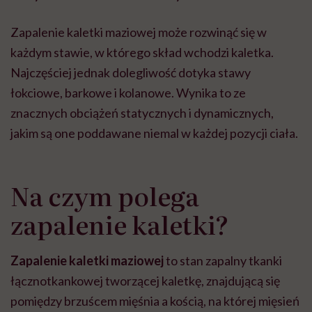
szpitalu to tortura.
zmianie pokoleniowej u
atak
"Przeszkadzać w tym
kobiet w ciąży na rynku
wars
Zapalenie kaletki maziowej może rozwinąć się w
może chyba tylko
pracy
eksp
głupota i brak
każdym stawie, w którego skład wchodzi kaletka.
wyobraźni"
Najczęściej jednak dolegliwość dotyka stawy
łokciowe, barkowe i kolanowe. Wynika to ze
znacznych obciążeń statycznych i dynamicznych,
jakim są one poddawane niemal w każdej pozycji ciała.
Na czym polega
zapalenie kaletki?
Zapalenie kaletki maziowej
to stan zapalny tkanki
łącznotkankowej tworzącej kaletkę, znajdującą się
pomiędzy brzuścem mięśnia a kością, na której mięsień