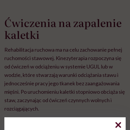
Ćwiczenia na zapalenie
kaletki
Rehabilitacja ruchowa ma na celu zachowanie pełnej
ruchomości stawowej. Kinezyterapia rozpoczyna się
od ćwiczeń w odciążeniu w systemie UGUL lub w
wodzie, które stwarzają warunki odciążania stawu i
jednocześnie pracy jego tkanek bez zaangażowania
mięśni. Po uruchomieniu kaletki stopniowo obciąża się
staw, zaczynając od ćwiczeń czynnych wolnych i
rozciągających.