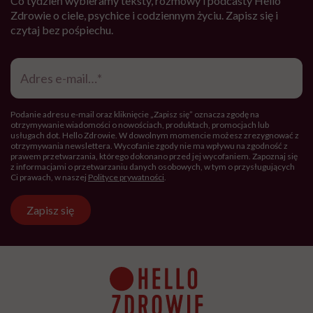
Co tydzień wybieramy teksty, rozmowy i podcasty Hello
Zdrowie o ciele, psychice i codziennym życiu. Zapisz się i
czytaj bez pośpiechu.
Adres
e-
mail
*
Podanie adresu e-mail oraz kliknięcie „Zapisz się” oznacza zgodę na
otrzymywanie wiadomości o nowościach, produktach, promocjach lub
usługach dot. Hello Zdrowie. W dowolnym momencie możesz zrezygnować z
otrzymywania newslettera. Wycofanie zgody nie ma wpływu na zgodność z
prawem przetwarzania, którego dokonano przed jej wycofaniem. Zapoznaj się
z informacjami o przetwarzaniu danych osobowych, w tym o przysługujących
Ci prawach, w naszej
Polityce prywatności
.
Zapisz się