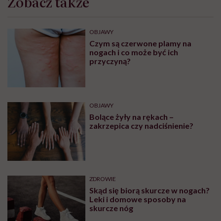
Zobacz także
OBJAWY
Czym są czerwone plamy na
nogach i co może być ich
przyczyną?
OBJAWY
Bolące żyły na rękach –
zakrzepica czy nadciśnienie?
ZDROWIE
Skąd się biorą skurcze w nogach?
Leki i domowe sposoby na
skurcze nóg