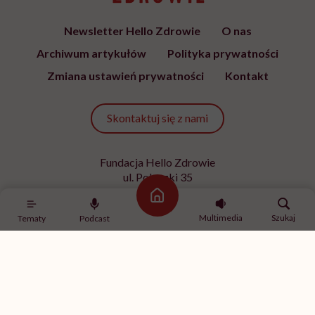
Newsletter Hello Zdrowie
O nas
Archiwum artykułów
Polityka prywatności
Zmiana ustawień prywatności
Kontakt
Skontaktuj się z nami
Fundacja Hello Zdrowie
ul. Poleczki 35
02-822 Warszawa
Strona główna
NIP 9512613236
Multimedia
Szukaj
Tematy
Podcast
Kontakt z redakcją
redakcja@hellozdrowie.pl
Dołącz do naszej społeczności