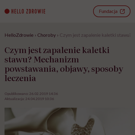
Go
to
Fundacja
content
HelloZdrowie
›
Choroby
›
Czym jest zapalenie kaletki stawu?
Czym jest zapalenie kaletki
stawu? Mechanizm
powstawania, objawy, sposoby
leczenia
Opublikowano:
26.02.2019 14:36
Aktualizacja:
24.04.2019 10:36