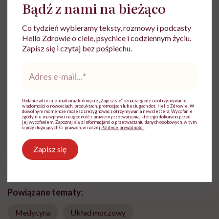
Bądź z nami na bieżąco
Co tydzień wybieramy teksty, rozmowy i podcasty
Agata Oleszkiewicz
Hello Zdrowie o ciele, psychice i codziennym życiu.
Zapisz się i czytaj bez pośpiechu.
Jako czynny fizjoterapeuta mam już
wieloletnie doświadczenie w pracy z
Adres
dziećmi, dorosłymi i osobami starszymi.
e-
Obecnie jestem specjalistą ds rehabilitacji i
mail
*
oligofrenopedagogiem w branży terapii
zajęciowej.
Podanie adresu e-mail oraz kliknięcie „Zapisz się” oznacza zgodę na otrzymywanie
wiadomości o nowościach, produktach, promocjach lub usługach dot. Hello Zdrowie. W
dowolnym momencie możesz zrezygnować z otrzymywania newslettera. Wycofanie
Zobacz profil
zgody nie ma wpływu na zgodność z prawem przetwarzania, którego dokonano przed
jej wycofaniem. Zapoznaj się z informacjami o przetwarzaniu danych osobowych, w tym
o przysługujących Ci prawach, w naszej
Polityce prywatności
.
Zapisz się
Udostępnij
Powiązane tematy:
Medycyna
Układ moczowy