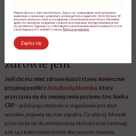
mail
*
nasiona,
Podanie adresu e-mail oraz kliknięcie „Zapisz się” oznacza zgodę na otrzymywanie
wiadomości o nowościach, produktach, promocjach lub usługach dot. Hello Zdrowie. W
dowolnym momencie możesz zrezygnować z otrzymywania newslettera. Wycofanie
orzechy,
zgody nie ma wpływu na zgodność z prawem przetwarzania, którego dokonano przed
jej wycofaniem. Zapoznaj się z informacjami o przetwarzaniu danych osobowych, w tym
o przysługujących Ci prawach, w naszej
Polityce prywatności
.
ziarna sezamu.
Zapisz się
Błonnik nie tylko na
zdrowie jelit
Jeśli chcesz mieć zdrowe kości i stawy, koniecznie
przyjmuj posiłki z
dużą ilością błonnika
, który
przyczynia się do zmniejszenia poziomu tzw. białka
CRP
– jeżeli jego stężenie w organizmie jest zbyt
wysokie, pojawia się stan zapalny. Co więcej, błonnik
przyczynia się do zmniejszania otyłości oraz nadwagi,
a te są z kolei niekorzystne dla naszych stawów.