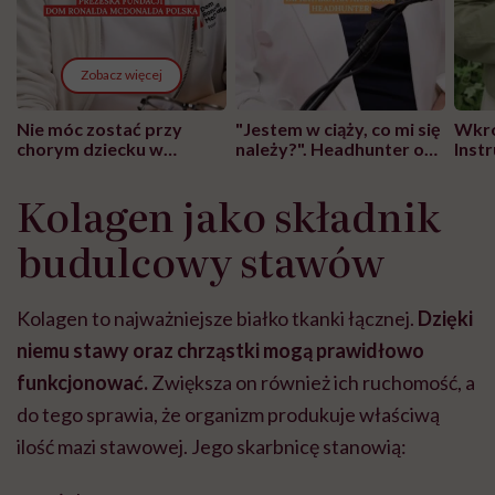
Zobacz więcej
Nie móc zostać przy
"Jestem w ciąży, co mi się
Wkró
chorym dziecku w
należy?". Headhunter o
Inst
szpitalu to tortura.
zmianie pokoleniowej u
atak
"Przeszkadzać w tym
kobiet w ciąży na rynku
wars
Kolagen jako składnik
może chyba tylko
pracy
eksp
głupota i brak
budulcowy stawów
wyobraźni"
Kolagen to najważniejsze białko tkanki łącznej
.
Dzięki
niemu stawy oraz chrząstki mogą prawidłowo
funkcjonować.
Zwiększa on również ich ruchomość, a
do tego sprawia, że organizm produkuje właściwą
ilość mazi stawowej. Jego skarbnicę stanowią: