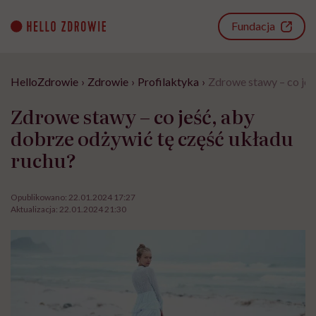
Go
to
Fundacja
content
HelloZdrowie
›
Zdrowie
›
Profilaktyka
›
Zdrowe stawy – co jeś
Zdrowe stawy – co jeść, aby
dobrze odżywić tę część układu
ruchu?
Opublikowano:
22.01.2024 17:27
Aktualizacja:
22.01.2024 21:30