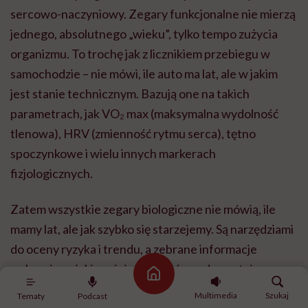
sercowo-naczyniowy. Zegary funkcjonalne nie mierzą
jednego, absolutnego „wieku”, tylko tempo zużycia
organizmu. To trochę jak z licznikiem przebiegu w
samochodzie – nie mówi, ile auto ma lat, ale w jakim
jest stanie technicznym. Bazują one na takich
parametrach, jak VO₂ max (maksymalna wydolność
tlenowa), HRV (zmienność rytmu serca), tętno
spoczynkowe i wielu innych markerach
fizjologicznych.
Zatem wszystkie zegary biologiczne nie mówią, ile
mamy lat, ale jak szybko się starzejemy. Są narzędziami
do oceny ryzyka i trendu, a zebrane informacje
wskazują, w jakim miejscu jesteśmy zdrowotnie w
Strona główna
porównaniu do populacji. Na przykład mogą pokazać,
Multimedia
Szukaj
Tematy
Podcast