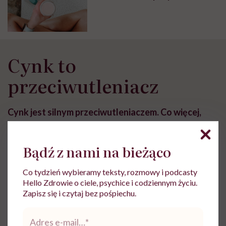
Cynk to
przeciwutleniacz
Cynk jest silnym przeciwutleniaczem. Co więcej,
dzięki niemu organizm łatwiej syntetyzuje kwas
hialuronowy.
Badania wykazały, że suplementacja
Bądź z nami na bieżąco
tego pierwiastka pozytywnie wpływa na
reumatoidalne zapalenie stawów
– przyczynia się on
Co tydzień wybieramy teksty, rozmowy i podcasty
Hello Zdrowie o ciele, psychice i codziennym życiu.
do zmniejszenia obrzęków. Jego naturalne źródła
Zapisz się i czytaj bez pośpiechu.
stanowią:
Adres
e-
pestki słonecznika,