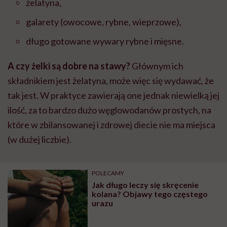
żelatyna,
galarety (owocowe, rybne, wieprzowe),
długo gotowane wywary rybne i mięsne.
A czy żelki są dobre na stawy?
Głównym ich
składnikiem jest żelatyna, może więc się wydawać, że
tak jest. W praktyce zawierają one jednak niewielką jej
ilość, za to bardzo dużo węglowodanów prostych, na
które w zbilansowanej i zdrowej diecie nie ma miejsca
(w dużej liczbie).
POLECAMY
Jak długo leczy się skręcenie
kolana? Objawy tego częstego
urazu