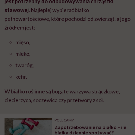
jest potrzebny do odbudowywania chrząstki
stawowej.
Najlepiej wybierać białko
pełnowartościowe, które pochodzi od zwierząt, a jego
źródłem jest:
mięso,
mleko,
twaróg,
kefir.
W białko roślinne są bogate warzywa strączkowe,
ciecierzyca, soczewica czy przetwory z soi.
POLECAMY
Zapotrzebowanie na białko – ile
białka dziennie spożywać?