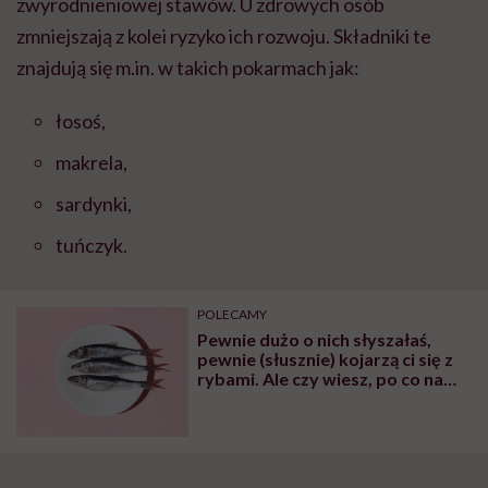
zwyrodnieniowej stawów. U zdrowych osób
zmniejszają z kolei ryzyko ich rozwoju. Składniki te
znajdują się m.in. w takich pokarmach jak:
łosoś,
makrela,
sardynki,
tuńczyk.
POLECAMY
Pewnie dużo o nich słyszałaś,
pewnie (słusznie) kojarzą ci się z
rybami. Ale czy wiesz, po co nam
kwasy omega-3?