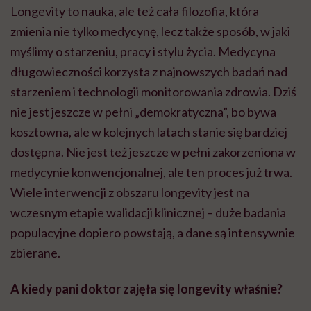
Longevity to nauka, ale też cała filozofia, która
zmienia nie tylko medycynę, lecz także sposób, w jaki
myślimy o starzeniu, pracy i stylu życia. Medycyna
długowieczności korzysta z najnowszych badań nad
starzeniem i technologii monitorowania zdrowia. Dziś
nie jest jeszcze w pełni „demokratyczna”, bo bywa
kosztowna, ale w kolejnych latach stanie się bardziej
dostępna. Nie jest też jeszcze w pełni zakorzeniona w
medycynie konwencjonalnej, ale ten proces już trwa.
Wiele interwencji z obszaru longevity jest na
wczesnym etapie walidacji klinicznej – duże badania
populacyjne dopiero powstają, a dane są intensywnie
zbierane.
A kiedy pani doktor zajęła się longevity właśnie?