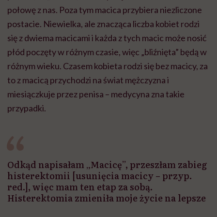
połowę z nas. Poza tym macica przybiera niezliczone
postacie. Niewielka, ale znacząca liczba kobiet rodzi
się z dwiema macicami i każda z tych macic może nosić
płód poczęty w różnym czasie, więc „bliźnięta” będą w
różnym wieku. Czasem kobieta rodzi się bez macicy, za
to z macicą przychodzi na świat mężczyzna i
miesiączkuje przez penisa – medycyna zna takie
przypadki.
Odkąd napisałam „Macicę”, przeszłam zabieg
histerektomii [usunięcia macicy – przyp.
red.], więc mam ten etap za sobą.
Histerektomia zmieniła moje życie na lepsze