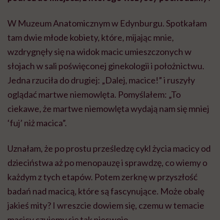
W Muzeum Anatomicznym w Edynburgu. Spotkałam
tam dwie młode kobiety, które, mijając mnie,
wzdrygnęły się na widok macic umieszczonych w
słojach w sali poświęconej ginekologii i położnictwu.
Jedna rzuciła do drugiej: „Dalej, macice!” i ruszyły
oglądać martwe niemowlęta. Pomyślałem: „To
ciekawe, że martwe niemowlęta wydają nam się mniej
‘fuj’ niż macica”.
Uznałam, że po prostu prześledzę cykl życia macicy od
dzieciństwa aż po menopauzę i sprawdzę, co wiemy o
każdym z tych etapów. Potem zerknę w przyszłość
badań nad macicą, które są fascynujące. Może obalę
jakieś mity? I wreszcie dowiem się, czemu w temacie
macicy czujemy się tak nieswojo.