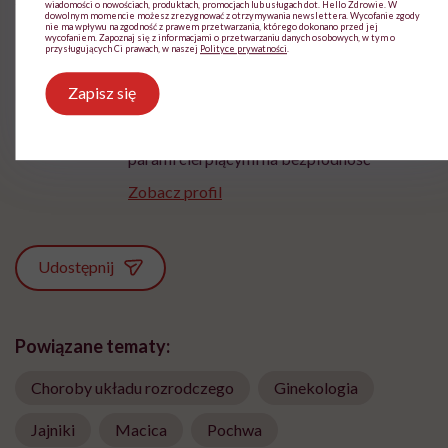
wiadomości o nowościach, produktach, promocjach lub usługach dot. Hello Zdrowie. W
dowolnym momencie możesz zrezygnować z otrzymywania newslettera. Wycofanie zgody
nie ma wpływu na zgodność z prawem przetwarzania, którego dokonano przed jej
wycofaniem. Zapoznaj się z informacjami o przetwarzaniu danych osobowych, w tym o
przysługujących Ci prawach, w naszej
Polityce prywatności
.
Kamila Pilawka-Mazurek
Zapisz się
Dyplomowana położna, która aktywnie
pracuje z pacjentkami w zakresie
położnictwa, badań klinicznych, a także z
parami cierpiącymi na bezpłodność
Zobacz profil
Udostępnij
Powiązane tematy:
Choroby układu rozrodczego
Ginekologia
Jajniki
Macica
Pochwa