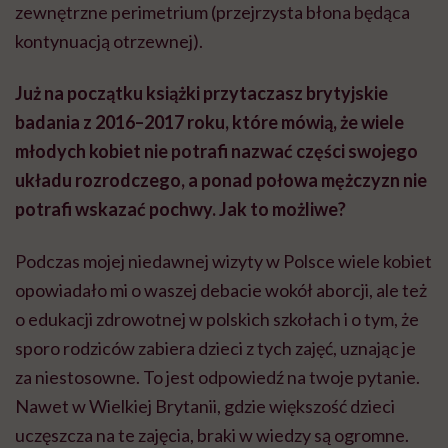
zewnętrzne perimetrium (przejrzysta błona będąca
kontynuacją otrzewnej).
Już na początku książki przytaczasz brytyjskie
badania z 2016–2017 roku, które mówią, że wiele
młodych kobiet nie potrafi nazwać części swojego
układu rozrodczego, a ponad połowa mężczyzn nie
potrafi wskazać pochwy. Jak to możliwe?
Podczas mojej niedawnej wizyty w Polsce wiele kobiet
opowiadało mi o waszej debacie wokół aborcji, ale też
o edukacji zdrowotnej w polskich szkołach i o tym, że
sporo rodziców zabiera dzieci z tych zajęć, uznając je
za niestosowne. To jest odpowiedź na twoje pytanie.
Nawet w Wielkiej Brytanii, gdzie większość dzieci
uczęszcza na te zajęcia, braki w wiedzy są ogromne.