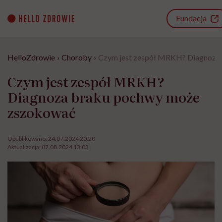
Go
to
Fundacja
content
HelloZdrowie
›
Choroby
›
Czym jest zespół MRKH? Diagnoza
Czym jest zespół MRKH?
Diagnoza braku pochwy może
zszokować
Opublikowano:
24.07.2024 20:20
Aktualizacja:
07.08.2024 13:03