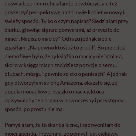
doświadczeniem i chciałam je powtórzyć, ale też
poszerzyć perspektywę na zdrowie kobiet w nowy i
świeży sposób. Tylko o czym napisać? Siedziałam przy
biurku, głowiąc się nad pomysłami, aż przyszło do
mnie: „Napisz o macicy”. Od razu jednak siebie
zgasiłam: „Na pewno ktoś już to zrobił”. Bo przecież
niemożliwe było, żeby książka o macicy nie istniała,
skoro w księgarniach znajdziesz pozycje o sercu,
płucach, mózgu i pewnie ze sto o penisach*. A jednak
gdy otworzyłam stronę Amazona, okazało się, że
popularnonaukowej książki o macicy, która
opisywałaby ten organ w nowoczesny i przystępny
sposób, po prostu nie ma.
Pomyślałam, że to skandaliczne, i zadzwoniłam do
mojej agentki. Przyznała, że pomysł jest ciekawy.