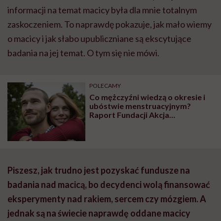
informacji na temat macicy była dla mnie totalnym
zaskoczeniem. To naprawdę pokazuje, jak mało wiemy
o macicy i jak słabo upubliczniane są ekscytujące
badania na jej temat. O tym się nie mówi.
POLECAMY
Co mężczyźni wiedzą o okresie i
ubóstwie menstruacyjnym?
Raport Fundacji Akcja
Menstruacja pokazuje, jak wiele
jest jeszcze do zrobienia
Piszesz, jak trudno jest pozyskać fundusze na
badania nad macicą, bo decydenci wolą finansować
eksperymenty nad rakiem, sercem czy mózgiem. A
jednak są na świecie naprawdę oddane macicy