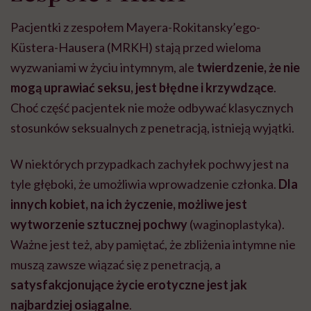
Pacjentki z zespołem Mayera-Rokitansky’ego-
Küstera-Hausera (MRKH) stają przed wieloma
wyzwaniami w życiu intymnym, ale
twierdzenie, że nie
mogą uprawiać seksu, jest błędne i krzywdzące
.
Choć część pacjentek nie może odbywać klasycznych
stosunków seksualnych z penetracją, istnieją wyjątki.
W niektórych przypadkach zachyłek pochwy jest na
tyle głęboki, że umożliwia wprowadzenie członka.
Dla
innych kobiet, na ich życzenie, możliwe jest
wytworzenie sztucznej pochwy
(waginoplastyka).
Ważne jest też, aby pamiętać, że zbliżenia intymne nie
muszą zawsze wiązać się z penetracją, a
satysfakcjonujące życie erotyczne jest jak
najbardziej osiągalne
.