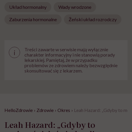
Układ hormonalny
Wady wrodzone
Zaburzenia hormonalne
Żeński układ rozrodczy
Treści zawarte w serwisie mają wyłącznie
i
charakter informacyjny i nie stanowią porady
lekarskiej. Pamiętaj, że w przypadku
problemów ze zdrowiem należy bezwzględnie
skonsultować się z lekarzem.
HelloZdrowie
›
Zdrowie
›
Okres
›
Leah Hazard: „Gdyby to męż
Leah Hazard: „Gdyby to