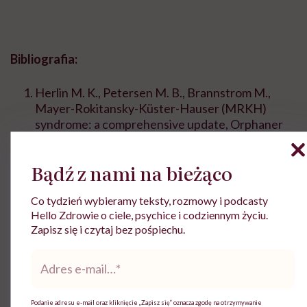
Bibliografia:
Herlin M. K., Petersen M. B., Brannstrom M.,
Mayer-Rokitansky-Küster-Hauser (MRKH)
syndrome: a comprehensive update, Orphaner
Journal of Rare Diseases 2020, 15: 214.
https://my.clevelandclinic.org/health/diseases/23
Bądź z nami na bieżąco
mayer-rokitansky-kuster-hauser-syndrome
[dostęp 10.06.2024].
Co tydzień wybieramy teksty, rozmowy i podcasty
Hello Zdrowie o ciele, psychice i codziennym życiu.
Morcel K., Camborieux L., Mayer-Rokitansky-
Zapisz się i czytaj bez pośpiechu.
Küster-Hauser (MRKH) syndrome, Orphanet
Adres
Journal of Rare Diseases 2007, 2:13.
e-
mail
*
Podanie adresu e-mail oraz kliknięcie „Zapisz się” oznacza zgodę na otrzymywanie