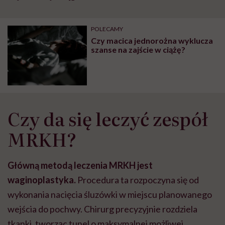
POLECAMY
Czy macica jednorożna wyklucza
szanse na zajście w ciążę?
Czy da się leczyć zespół
MRKH?
Główną metodą leczenia MRKH jest
waginoplastyka.
Procedura ta rozpoczyna się od
wykonania nacięcia śluzówki w miejscu planowanego
wejścia do pochwy. Chirurg precyzyjnie rozdziela
tkanki, tworząc tunel o maksymalnej możliwej