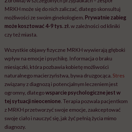
Zdrowia) w szczególnych przypadkach
–
zespół
MRKH może się do nich zaliczać, dlatego skonsultuj
możliwości ze swoim ginekologiem.
Prywatnie zabieg
może kosztować 4-9 tys. zł.
w zależności od kliniki
czy też miasta.
Wszystkie objawy fizyczne MRKH wywierają głęboki
wpływ na emocje i psychikę. Informacja o braku
miesiączki, która pozbawia kobietę możliwości
naturalnego macierzyństwa, bywa druzgocąca.
Stres
związany z diagnozą i potencjalnym leczeniem jest
ogromny, dlatego
wsparcie psychologiczne jest w
tej sytuacji nieocenione
. Terapia pozwala pacjentkom
z MRKH przetworzyć swoje emocje, zaakceptować
swoje ciało i nauczyć się, jak żyć pełnią życia mimo
diagnozy.