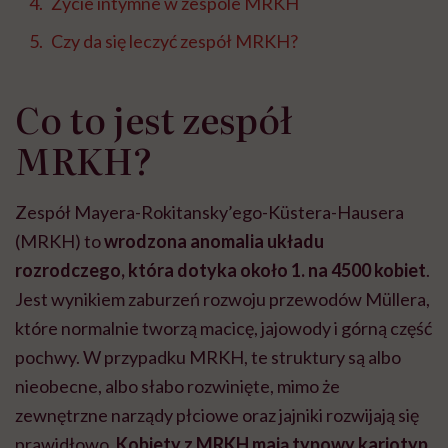
Życie intymne w zespole MRKH
Czy da się leczyć zespół MRKH?
Co to jest zespół
MRKH?
Zespół Mayera-Rokitansky’ego-Küstera-Hausera
(MRKH) to
wrodzona anomalia układu
rozrodczego, która dotyka około 1. na 4500 kobiet
.
Jest wynikiem zaburzeń rozwoju przewodów Müllera,
które normalnie tworzą macicę, jajowody i górną część
pochwy. W przypadku MRKH, te struktury są albo
nieobecne, albo słabo rozwinięte, mimo że
zewnętrzne narządy płciowe oraz jajniki rozwijają się
prawidłowo.
Kobiety z MRKH mają typowy kariotyp