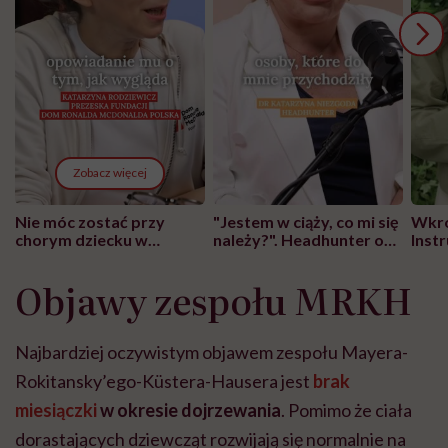
Zobacz więcej
Nie móc zostać przy
"Jestem w ciąży, co mi się
Wkró
chorym dziecku w
należy?". Headhunter o
Inst
szpitalu to tortura.
zmianie pokoleniowej u
atak
"Przeszkadzać w tym
kobiet w ciąży na rynku
wars
Objawy zespołu MRKH
może chyba tylko
pracy
eksp
głupota i brak
wyobraźni"
Najbardziej oczywistym objawem zespołu Mayera-
Rokitansky’ego-Küstera-Hausera jest
brak
miesiączki
w okresie dojrzewania
. Pomimo że ciała
dorastających dziewcząt rozwijają się normalnie na