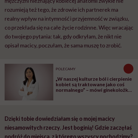
mężczyźni nieznający kobiecej anatomii zwykle nie
rozumieją też tego, że zdrowie ich partnerek ma
realny wpływ na intymność i przyjemność w związku,
co przekłada się na całe życie rodzinne. Więc wracając
do twojego pytania: tak, gdy odkryłam, że nikt nie
opisał macicy, poczułam, że sama muszę to zrobić.
POLECAMY
„W naszej kulturze ból i cierpienie
kobiet są traktowane jako coś
normalnego” – mówi ginekolożka
dr Karen Tang
Dzięki tobie dowiedziałam się o mojej macicy
niesamowitych rzeczy. Jest boginią! Gdzie zaczęłaś
podróż do miejsca, z którego wszyscy pochodzimy?