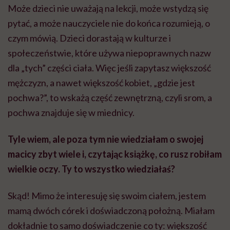
Może dzieci nie uważają na lekcji, może wstydzą się
pytać, a może nauczyciele nie do końca rozumieją, o
czym mówią. Dzieci dorastają w kulturze i
społeczeństwie, które używa niepoprawnych nazw
dla „tych” części ciała. Więc jeśli zapytasz większość
mężczyzn, a nawet większość kobiet, „gdzie jest
pochwa?”, to wskażą część zewnętrzną, czyli srom, a
pochwa znajduje się w miednicy.
Tyle wiem, ale poza tym nie wiedziałam o swojej
macicy zbyt wiele i, czytając książkę, co rusz robiłam
wielkie oczy. Ty to wszystko wiedziałaś?
Skąd! Mimo że interesuję się swoim ciałem, jestem
mamą dwóch córek i doświadczoną położną. Miałam
dokładnie to samo doświadczenie co ty: większość