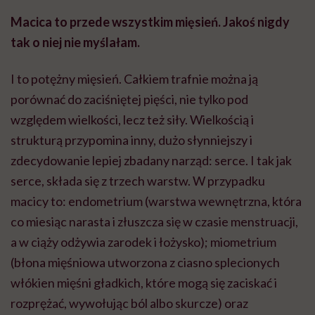
Macica to przede wszystkim mięsień. Jakoś nigdy
tak o niej nie myślałam.
I to potężny mięsień. Całkiem trafnie można ją
porównać do zaciśniętej pięści, nie tylko pod
względem wielkości, lecz też siły. Wielkością i
strukturą przypomina inny, dużo słynniejszy i
zdecydowanie lepiej zbadany narząd: serce. I tak jak
serce, składa się z trzech warstw. W przypadku
macicy to: endometrium (warstwa wewnętrzna, która
co miesiąc narasta i złuszcza się w czasie menstruacji,
a w ciąży odżywia zarodek i łożysko); miometrium
(błona mięśniowa utworzona z ciasno splecionych
włókien mięśni gładkich, które mogą się zaciskać i
rozprężać, wywołując ból albo skurcze) oraz