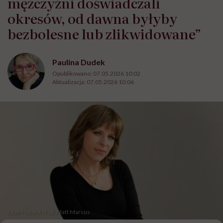
mężczyźni doświadczali
okresów, od dawna byłyby
bezbolesne lub zlikwidowane”
Paulina Dudek
Opublikowano:
07.05.2026 10:02
Aktualizacja:
07.05.2026 10:06
Leah Hazard / Fot. Matt Marcus