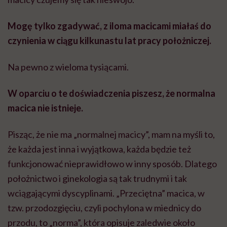
Mogę tylko zgadywać, z iloma macicami miałaś do
czynienia w ciągu kilkunastu lat pracy położniczej.
Na pewno z wieloma tysiącami.
W oparciu o te doświadczenia piszesz, że normalna
macica nie istnieje.
Pisząc, że nie ma „normalnej macicy”, mam na myśli to,
że każda jest inna i wyjątkowa, każda będzie też
funkcjonować nieprawidłowo w inny sposób. Dlatego
położnictwo i ginekologia są tak trudnymi i tak
wciągającymi dyscyplinami. „Przeciętna” macica, w
tzw. przodozgięciu, czyli pochylona w miednicy do
przodu, to „norma”, która opisuje zaledwie około