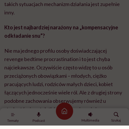
takich sytuacjach mechanizm działania jest zupełnie
inny.
Kto jest najbardziej narażony na „kompensacyjne
odkładanie snu”?
Nie ma jednego profilu osoby doświadczającej
revenge bedtime procrastination i to jest chyba
najciekawsze. Oczywiście często widzę to u osób
przeciążonych obowiązkami – młodych, ciężko
pracujących ludzi, rodziców małych dzieci, kobiet
łączących jednocześnie wiele ról. Ale z drugiej strony
podobne zachowania obserwujemy również u
studentów i nastolatków, którzy nie mają jeszcze
Strona główna
takiej liczby obowiązków jak dorośli. Pokazuje to, że
Multimedia
Szukaj
Tematy
Podcast
nie możemy tłumaczyć tego zjawiska wyłącznie