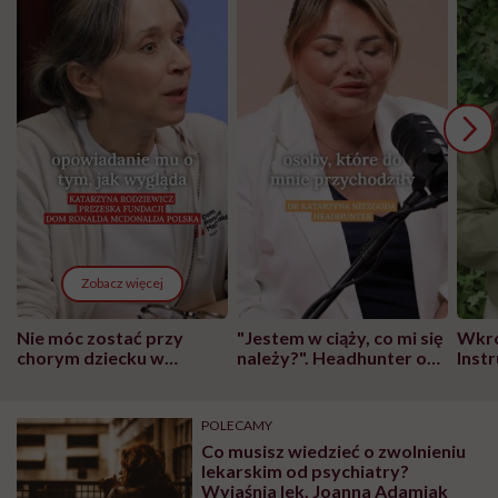
Zobacz więcej
Nie móc zostać przy
"Jestem w ciąży, co mi się
Wkró
chorym dziecku w
należy?". Headhunter o
Inst
szpitalu to tortura.
zmianie pokoleniowej u
atak
"Przeszkadzać w tym
kobiet w ciąży na rynku
wars
może chyba tylko
pracy
eksp
POLECAMY
głupota i brak
Co musisz wiedzieć o zwolnieniu
wyobraźni"
lekarskim od psychiatry?
Wyjaśnia lek. Joanna Adamiak