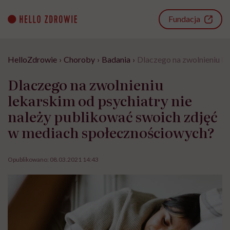
Go
to
Fundacja
content
HelloZdrowie
›
Choroby
›
Badania
›
Dlaczego na zwolnieniu le
Dlaczego na zwolnieniu
lekarskim od psychiatry nie
należy publikować swoich zdjęć
w mediach społecznościowych?
Opublikowano:
08.03.2021 14:43