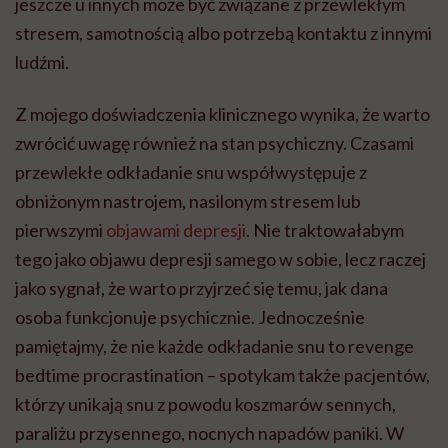
jeszcze u innych może być związane z przewlekłym
stresem, samotnością albo potrzebą kontaktu z innymi
ludźmi.
Z mojego doświadczenia klinicznego wynika, że warto
zwrócić uwagę również na stan psychiczny. Czasami
przewlekłe odkładanie snu współwystępuje z
obniżonym nastrojem, nasilonym stresem lub
pierwszymi
objawami depresji
. Nie traktowałabym
tego jako objawu depresji samego w sobie, lecz raczej
jako sygnał, że warto przyjrzeć się temu, jak dana
osoba funkcjonuje psychicznie. Jednocześnie
pamiętajmy, że nie każde odkładanie snu to revenge
bedtime procrastination – spotykam także pacjentów,
którzy unikają snu z powodu koszmarów sennych,
paraliżu przysennego, nocnych napadów paniki. W