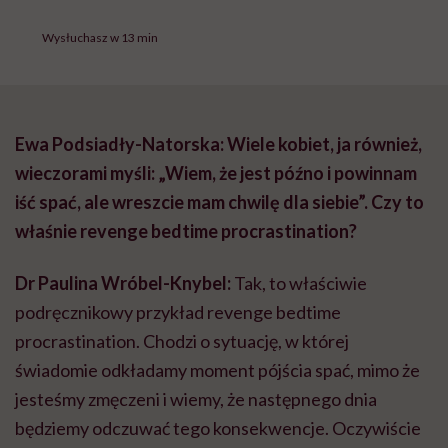
Wysłuchasz w 13 min
Ewa Podsiadły-Natorska: Wiele kobiet, ja również,
wieczorami myśli: „Wiem, że jest późno i powinnam
iść spać, ale wreszcie mam chwilę dla siebie”. Czy to
właśnie revenge bedtime procrastination?
Dr Paulina Wróbel-Knybel:
Tak, to właściwie
podręcznikowy przykład revenge bedtime
procrastination. Chodzi o sytuację, w której
świadomie odkładamy moment pójścia spać, mimo że
jesteśmy zmęczeni i wiemy, że następnego dnia
będziemy odczuwać tego konsekwencje. Oczywiście