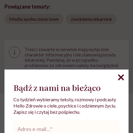
Powiązane tematy:
Media społecznościowe
zwolnienia lekarskie
Treści zawarte w serwisie mają wyłącznie
i
charakter informacyjny i nie stanowią porady
lekarskiej. Pamiętaj, że w przypadku
problemów ze zdrowiem należy bezwzględnie
skonsultować się z lekarzem.
Bądź z nami na bieżąco
Co tydzień wybieramy teksty, rozmowy i podcasty
Hello Zdrowie o ciele, psychice i codziennym życiu.
HelloZdrowie
›
Zdrowie
›
Profilaktyka
›
„Zemsta na śnie”, żeby
Zapisz się i czytaj bez pośpiechu.
„Zemsta na śnie”, żeby odzyskać
Adres
e-
*