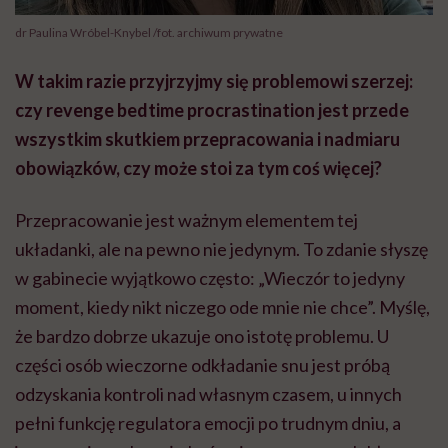
dr Paulina Wróbel-Knybel /fot. archiwum prywatne
W takim razie przyjrzyjmy się problemowi szerzej:
czy revenge bedtime procrastination jest przede
wszystkim skutkiem przepracowania i nadmiaru
obowiązków, czy może stoi za tym coś więcej?
Przepracowanie jest ważnym elementem tej
układanki, ale na pewno nie jedynym. To zdanie słyszę
w gabinecie wyjątkowo często: „Wieczór to jedyny
moment, kiedy nikt niczego ode mnie nie chce”. Myślę,
że bardzo dobrze ukazuje ono istotę problemu. U
części osób wieczorne odkładanie snu jest próbą
odzyskania kontroli nad własnym czasem, u innych
pełni funkcję regulatora emocji po trudnym dniu, a