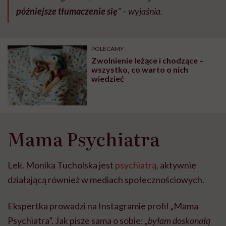
późniejsze tłumaczenie się
” – wyjaśnia.
POLECAMY
Zwolnienie leżące i chodzące –
wszystko, co warto o nich
wiedzieć
Mama Psychiatra
Lek. Monika Tucholska jest
psychiatrą
, aktywnie
działającą również w mediach społecznościowych.
Ekspertka prowadzi na Instagramie profil „Mama
Psychiatra”. Jak pisze sama o sobie:
„byłam doskonałą