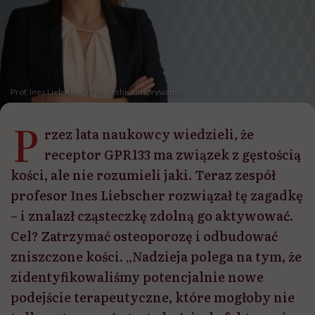
Prof. Ines Liebscher / Fot. Archiwum prywatne
P
rzez lata naukowcy wiedzieli, że
receptor GPR133 ma związek z gęstością
kości, ale nie rozumieli jaki. Teraz zespół
profesor Ines Liebscher rozwiązał tę zagadkę
– i znalazł cząsteczkę zdolną go aktywować.
Cel? Zatrzymać osteoporozę i odbudować
zniszczone kości. „Nadzieja polega na tym, że
zidentyfikowaliśmy potencjalnie nowe
podejście terapeutyczne, które mogłoby nie