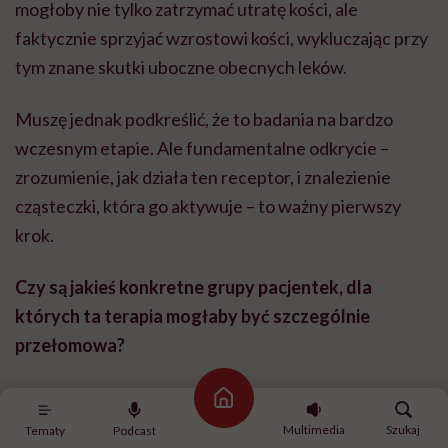
mogłoby nie tylko zatrzymać utratę kości, ale
faktycznie sprzyjać wzrostowi kości, wykluczając przy
tym znane skutki uboczne obecnych leków.
Muszę jednak podkreślić, że to badania na bardzo
wczesnym etapie. Ale fundamentalne odkrycie –
zrozumienie, jak działa ten receptor, i znalezienie
cząsteczki, która go aktywuje – to ważny pierwszy
krok.
Czy są jakieś konkretne grupy pacjentek, dla
których ta terapia mogłaby być szczególnie
przełomowa?
Terapia działa zarówno na samce, jak i samice myszy,
Strona główna
więc z tego, co wiemy, mogłaby też działać na
Multimedia
Szukaj
Tematy
Podcast