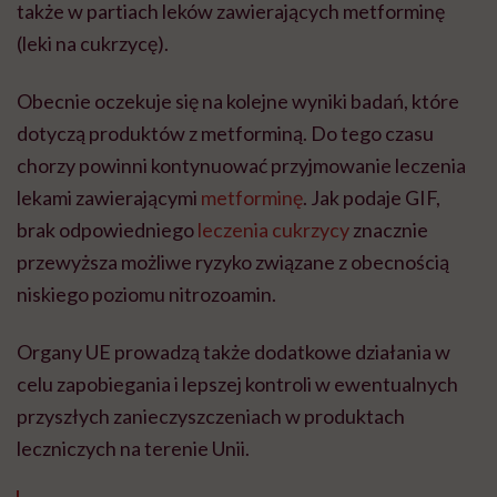
także w partiach leków zawierających metforminę
(leki na cukrzycę).
Obecnie oczekuje się na kolejne wyniki badań, które
dotyczą produktów z metforminą. Do tego czasu
chorzy powinni kontynuować przyjmowanie leczenia
lekami zawierającymi
metforminę
. Jak podaje GIF,
brak odpowiedniego
leczenia cukrzycy
znacznie
przewyższa możliwe ryzyko związane z obecnością
niskiego poziomu nitrozoamin.
Organy UE prowadzą także dodatkowe działania w
celu zapobiegania i lepszej kontroli w ewentualnych
przyszłych zanieczyszczeniach w produktach
leczniczych na terenie Unii.