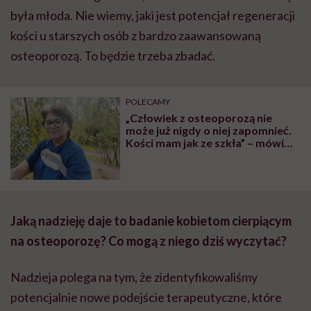
była młoda. Nie wiemy, jaki jest potencjał regeneracji
kości u starszych osób z bardzo zaawansowaną
osteoporozą. To będzie trzeba zbadać.
POLECAMY
„Człowiek z osteoporozą nie
może już nigdy o niej zapomnieć.
Kości mam jak ze szkła” – mówi
Anna Głowacka
Jaką nadzieję daje to badanie kobietom cierpiącym
na osteoporozę? Co mogą z niego dziś wyczytać?
Nadzieja polega na tym, że zidentyfikowaliśmy
potencjalnie nowe podejście terapeutyczne, które