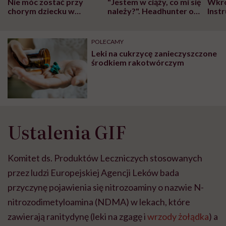
Nie móc zostać przy
"Jestem w ciąży, co mi się
Wkró
chorym dziecku w
należy?". Headhunter o
Inst
szpitalu to tortura.
zmianie pokoleniowej u
atak
"Przeszkadzać w tym
kobiet w ciąży na rynku
wars
może chyba tylko
pracy
eksp
POLECAMY
głupota i brak
Leki na cukrzycę zanieczyszczone
wyobraźni"
środkiem rakotwórczym
Ustalenia GIF
Komitet ds. Produktów Leczniczych stosowanych
przez ludzi Europejskiej Agencji Leków bada
przyczynę pojawienia się nitrozoaminy o nazwie N-
nitrozodimetyloamina (NDMA) w lekach, które
zawierają ranitydynę (leki na zgagę i
wrzody żołądka
) a