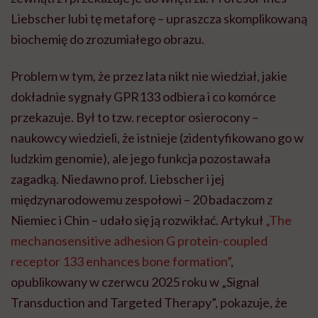
Liebscher lubi tę metaforę – upraszcza skomplikowaną
biochemię do zrozumiałego obrazu.
Problem w tym, że przez lata nikt nie wiedział, jakie
dokładnie sygnały GPR133 odbiera i co komórce
przekazuje. Był to tzw. receptor osierocony –
naukowcy wiedzieli, że istnieje (zidentyfikowano go w
ludzkim genomie), ale jego funkcja pozostawała
zagadką. Niedawno prof. Liebscher i jej
międzynarodowemu zespołowi – 20 badaczom z
Niemiec i Chin – udało się ją rozwikłać. Artykuł
„The
mechanosensitive adhesion G protein-coupled
receptor 133 enhances bone formation”
,
opublikowany w czerwcu 2025 roku w „Signal
Transduction and Targeted Therapy”, pokazuje, że