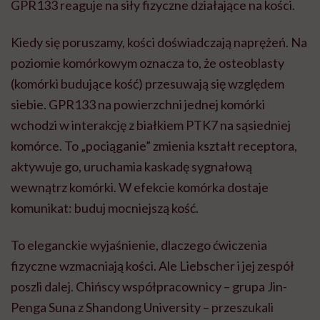
GPR133 reaguje na siły fizyczne działające na kości.
Kiedy się poruszamy, kości doświadczają naprężeń. Na
poziomie komórkowym oznacza to, że osteoblasty
(komórki budujące kość) przesuwają się względem
siebie. GPR133 na powierzchni jednej komórki
wchodzi w interakcję z białkiem PTK7 na sąsiedniej
komórce. To „pociąganie” zmienia kształt receptora,
aktywuje go, uruchamia kaskadę sygnałową
wewnątrz komórki. W efekcie komórka dostaje
komunikat: buduj mocniejszą kość.
To eleganckie wyjaśnienie, dlaczego ćwiczenia
fizyczne wzmacniają kości. Ale Liebscher i jej zespół
poszli dalej. Chińscy współpracownicy – grupa Jin-
Penga Suna z Shandong University – przeszukali