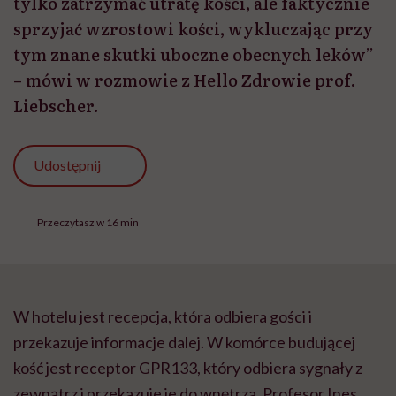
tylko zatrzymać utratę kości, ale faktycznie
sprzyjać wzrostowi kości, wykluczając przy
tym znane skutki uboczne obecnych leków”
– mówi w rozmowie z Hello Zdrowie prof.
Liebscher.
Udostępnij
Przeczytasz w 16 min
W hotelu jest recepcja, która odbiera gości i
przekazuje informacje dalej. W komórce budującej
kość jest receptor GPR133, który odbiera sygnały z
zewnątrz i przekazuje je do wnętrza. Profesor Ines