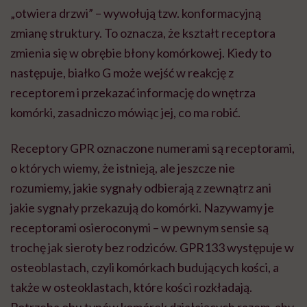
„otwiera drzwi” – wywołują tzw. konformacyjną
zmianę struktury. To oznacza, że kształt receptora
zmienia się w obrębie błony komórkowej. Kiedy to
następuje, białko G może wejść w reakcję z
receptorem i przekazać informację do wnętrza
komórki, zasadniczo mówiąc jej, co ma robić.
Receptory GPR oznaczone numerami są receptorami,
o których wiemy, że istnieją, ale jeszcze nie
rozumiemy, jakie sygnały odbierają z zewnątrz ani
jakie sygnały przekazują do komórki. Nazywamy je
receptorami osieroconymi – w pewnym sensie są
trochę jak sieroty bez rodziców. GPR133 występuje w
osteoblastach, czyli komórkach budujących kości, a
także w osteoklastach, które kości rozkładają.
Potrzeba obu typów komórek działających razem, aby