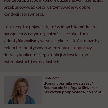
przebudowywać kości i utrzymywać je w dobrej
kondycji i sprawności.
Ten receptor pojawia się też w innych komórkach i
narządach w całym organizmie, ale rola, którą
zidentyfikowaliśmy w tym artykule – i która może być
celem terapeutycznym w leczeniu
osteoporozy
–
dotyczy konkretnie jego funkcji w kościach, w
osteoblastach i osteoklastach.
POLECAMY
„Kości lubią mikrowstrząsy”.
Reumatolożka Agata Skwarek-
Szewczyk podpowiada, co zrobić,
by uniknąć osteoporozy