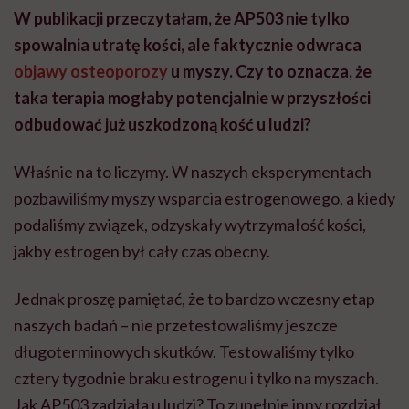
W publikacji przeczytałam, że AP503 nie tylko
spowalnia utratę kości, ale faktycznie odwraca
objawy osteoporozy
u myszy. Czy to oznacza, że
taka terapia mogłaby potencjalnie w przyszłości
odbudować już uszkodzoną kość u ludzi?
Właśnie na to liczymy. W naszych eksperymentach
pozbawiliśmy myszy wsparcia estrogenowego, a kiedy
podaliśmy związek, odzyskały wytrzymałość kości,
jakby estrogen był cały czas obecny.
Jednak proszę pamiętać, że to bardzo wczesny etap
naszych badań – nie przetestowaliśmy jeszcze
długoterminowych skutków. Testowaliśmy tylko
cztery tygodnie braku estrogenu i tylko na myszach.
Jak AP503 zadziała u ludzi? To zupełnie inny rozdział.