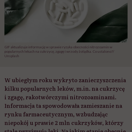
GIF aktualizuje informację w sprawie ryzyka obecności nitrozoamin w
popularnych lekach na cukrzycę, zgagę i wrzody żołądka. Co ustalono?/
Unsplash
W ubiegłym roku wykryto zanieczyszczenia
kilku popularnych leków, m.in. na cukrzycę
i zgagę, rakotwórczymi nitrozoaminami.
Informacja ta spowodowała zamieszanie na
rynku farmaceutycznym, wzbudzając
niepokój u prawie 2 mln cukrzyków, którzy
stale przyjmują leki. Na jakim etapie obecnie