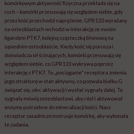
komórkowym aktywność fizyczna przekłada się na
ruch – komórki przesuwają się względem siebie, gdy
przez kość przechodzi naprężenie. GPR133 wyrażany
na osteoblastach wchodzi w interakcję ze swoim
ligandem PTK7, kolejną cząsteczką błonową na
sąsiednim osteoblaście. Kiedy kość się porusza i
doświadcza sił ścinających, komórki przesuwają się
względem siebie, co GPR133 wykrywa poprzez
interakcję z PTK7. To „pociąganie” receptora zmienia
jego strukturę w stan aktywny, co pozwala białku G
związać się, ulec aktywacji i wysłać sygnały dalej. Te
sygnały mówią osteoblastowi, aby rósł i aktywował
enzymy potrzebne do mineralizacji kości. Nasz
receptor zasadniczo instruuje komórkę, aby wykonała
te zadania.