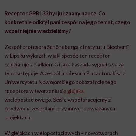
Receptor GPR133 był już znany nauce. Co
konkretnie odkrył pani zespół na jego temat, czego
wcześniej nie wiedzieliśmy?
Zespół profesora Schöneberga z Instytutu Biochemii
w Lipsku wykazał, w jaki sposób ten receptor
oddziałuje z białkiem G i jaka kaskada sygnałowa za
tym następuje. A zespół profesora Placantonakisa z
Uniwersytetu Nowojorskiego pokazał rolę tego
receptora w tworzeniu się
glejaka
wielopostaciowego. Ściśle współpracujemy z
obydwoma zespołami przy innych powiązanych
projektach.
W glejakach wielopostaciowych – nowotworach