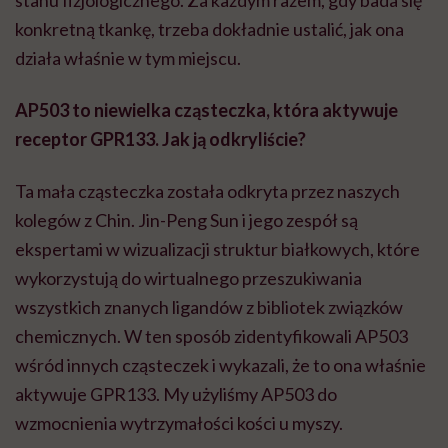
stanu fizjologicznego. Za każdym razem, gdy bada się
konkretną tkankę, trzeba dokładnie ustalić, jak ona
działa właśnie w tym miejscu.
AP503 to niewielka cząsteczka, która aktywuje
receptor GPR133. Jak ją odkryliście?
Ta mała cząsteczka została odkryta przez naszych
kolegów z Chin. Jin-Peng Sun i jego zespół są
ekspertami w wizualizacji struktur białkowych, które
wykorzystują do wirtualnego przeszukiwania
wszystkich znanych ligandów z bibliotek związków
chemicznych. W ten sposób zidentyfikowali AP503
wśród innych cząsteczek i wykazali, że to ona właśnie
aktywuje GPR133. My użyliśmy AP503 do
wzmocnienia wytrzymałości kości u myszy.