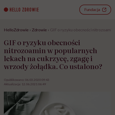
Go
to
Fundacja
content
HelloZdrowie
›
Zdrowie
›
GIF o ryzyku obecności nitrozoamin 
GIF o ryzyku obecności
nitrozoamin w popularnych
lekach na cukrzycę, zgagę i
wrzody żołądka. Co ustalono?
Opublikowano:
06.03.2020 09:43
Aktualizacja:
12.06.2021 06:49