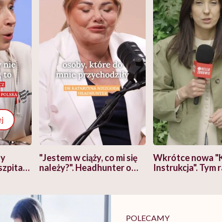
j
zy
"Jestem w ciąży, co mi się
Wkrótce nowa "
szpitalu
należy?". Headhunter o
Instrukcja". Tym 
szkadzać
zmianie pokoleniowej u
atakach paniki. Z
tylko
kobiet w ciąży na rynku
warsztat pacjen
braźni"
pracy
ekspercki
POLECAMY