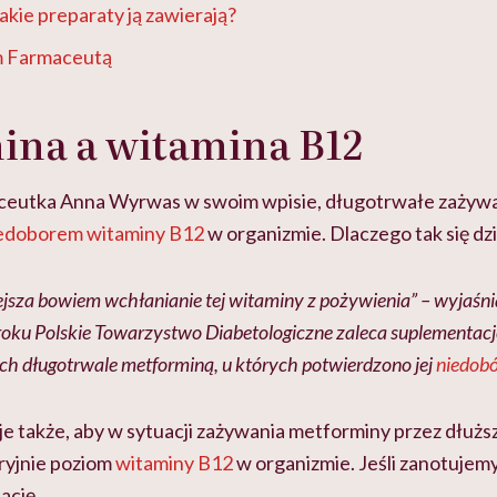
akie preparaty ją zawierają?
 Farmaceutą
ina a witamina B12
aceutka Anna Wyrwas w swoim wpisie, długotrwałe zażyw
edoborem witaminy B12
w organizmie. Dlaczego tak się dz
sza bowiem wchłanianie tej witaminy z pożywienia” – wyjaśnia 
roku Polskie Towarzystwo Diabetologiczne zaleca suplementac
ch długotrwale metforminą, u których potwierdzono jej
niedobó
e także, aby w sytuacji zażywania metforminy przez dłużs
oryjnie poziom
witaminy B12
w organizmie. Jeśli zanotujemy
ację.