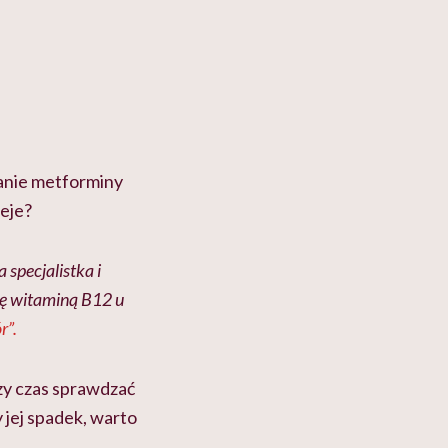
anie metforminy
ieje?
specjalistka i
ję witaminą B12 u
r”.
zy czas sprawdzać
 jej spadek, warto