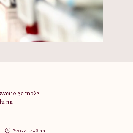
owanie go może
lu na
Przeczytasz w 5 min