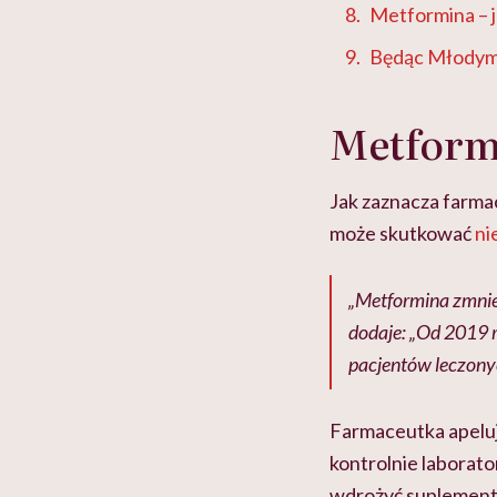
Metformina – j
Będąc Młodym
Metform
Jak zaznacza farm
może skutkować
ni
„Metformina zmniej
dodaje: „Od 2019 
pacjentów leczony
Farmaceutka apeluj
kontrolnie laborat
wdrożyć suplement