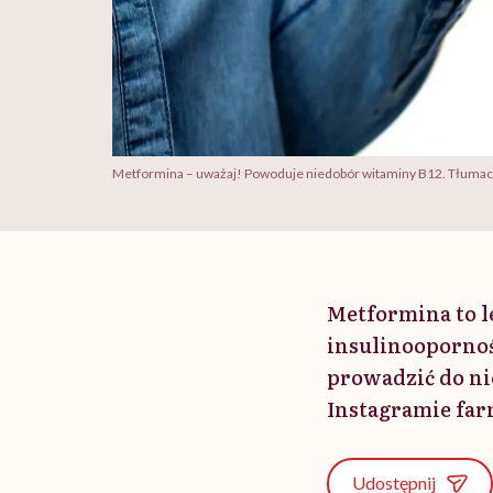
Metformina – uważaj! Powoduje niedobór witaminy B12. Tłumacz
Metformina to l
insulinoopornoś
prowadzić do ni
Instagramie fa
Udostępnij