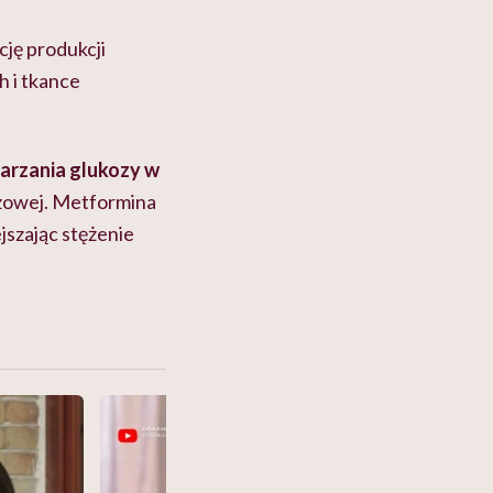
ję produkcji
h i tkance
rzania glukozy w
zczowej. Metformina
jszając stężenie