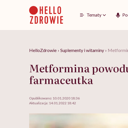
Go
to
content
Tematy
Po
HelloZdrowie
›
Suplementy i witaminy
›
Metformin
Metformina powodu
farmaceutka
Opublikowano:
10.01.2020 18:36
Aktualizacja:
14.01.2022 18:42