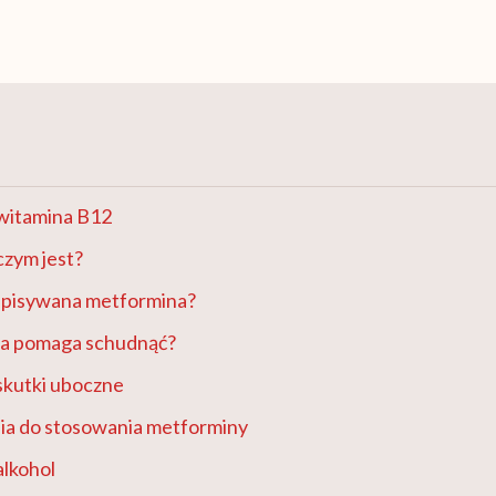
witamina B12
czym jest?
episywana metformina?
a pomaga schudnąć?
skutki uboczne
ia do stosowania metforminy
alkohol