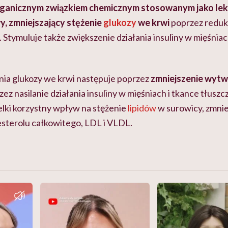
rganicznym związkiem chemicznym stosowanym jako lek
, zmniejszający stężenie
glukozy
we krwi
poprzez redukc
 Stymuluje także zwiększenie działania insuliny w mięśniac
nia glukozy we krwi następuje poprzez
zmniejszenie
wytwa
ez nasilanie działania insuliny w mięśniach i tkance tłus
elki korzystny wpływ na stężenie
lipidów
w surowicy, zmnie
esterolu całkowitego, LDL i VLDL.