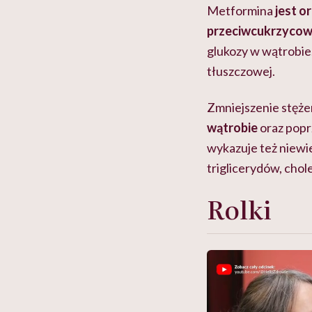
Metformina
jest o
przeciwcukrzycowy
glukozy w wątrobie.
tłuszczowej.
Zmniejszenie stęże
wątrobie
oraz poprz
wykazuje też niewi
triglicerydów, chol
Rolki