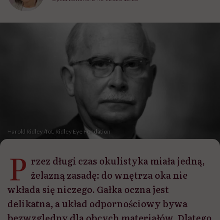
Harold Ridley /fot. Ridley Eye Fondation
P
rzez długi czas okulistyka miała jedną,
żelazną zasadę: do wnętrza oka nie
wkłada się niczego. Gałka oczna jest
delikatna, a układ odpornościowy bywa
bezwzględny dla obcych materiałów. Dlatego