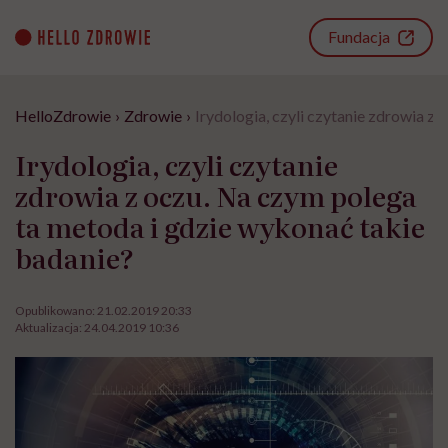
Go
to
Fundacja
content
HelloZdrowie
›
Zdrowie
›
Irydologia, czyli czytanie zdrowia z
Irydologia, czyli czytanie
zdrowia z oczu. Na czym polega
ta metoda i gdzie wykonać takie
badanie?
Opublikowano:
21.02.2019 20:33
Aktualizacja:
24.04.2019 10:36