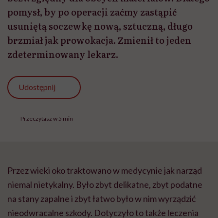
pomysł, by po operacji zaćmy zastąpić
usuniętą soczewkę nową, sztuczną, długo
brzmiał jak prowokacja. Zmienił to jeden
zdeterminowany lekarz.
Udostępnij
Przeczytasz w 5 min
Przez wieki oko traktowano w medycynie jak narząd
niemal nietykalny. Było zbyt delikatne, zbyt podatne
na stany zapalne i zbyt łatwo było w nim wyrządzić
nieodwracalne szkody. Dotyczyło to także leczenia