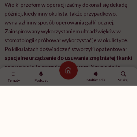
Wielki przełom w operacji zaćmy dokonał się dekadę
później, kiedy inny okulista, także przypadkowo,
wynalazł inny sposób operowania gałki ocznej.
Zainspirowany wykorzystaniem ultradźwięków w
stomatologii spróbował wykorzystać je w okulistyce.
Po kilku latach doświadczeń stworzył i opatentował
specjalne urządzenie do usuwania zmętniałej tkanki
nazywając je fakoemulsyfokatorem. Narzędzie to
Strona główna
dostaje się do oka maleńką dziurką, a następnie rozbija
Multimedia
Szukaj
Tematy
Podcast
zaćmę i wysysa ją. Potem pod mikroskopem o dużej
mocy przez ten sam otwór wprowadza się sztuczną
soczewkę.
Z czasem
soczewki wewnątrzgałkowe stały się
integralną częścią operacji zaćmy
. Rozwój
materiałów i konstrukcji sprawił, że dziś implanty są