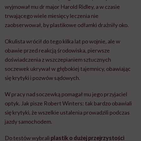
wyjmował mu dr major Harold Ridley, a w czasie
trwającego wiele miesięcy leczenia nie
zaobserwował, by plastikowe odłamki drażniły oko.
Okulista wrócił do tego kilka lat po wojnie, ale w
obawie przed reakcją środowiska, pierwsze
doświadczenia z wszczepianiem sztucznych
soczewek ukrywał w głębokiej tajemnicy, obawiając
się krytyki i pozwów sądowych.
W pracy nad soczewką pomagał mu jego przyjaciel
optyk. Jak pisze Robert Winters: tak bardzo obawiali
się krytyki, że wszelkie ustalenia prowadzili podczas
jazdy samochodem.
Do testów wybrali
plastik o dużej przejrzystości