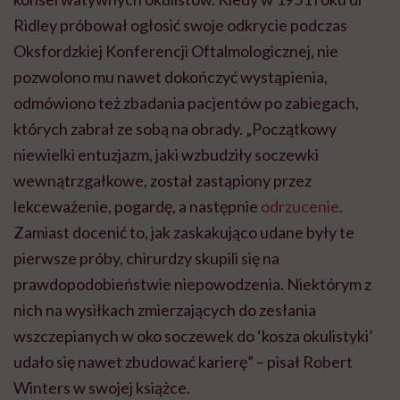
Ridley próbował ogłosić swoje odkrycie podczas
Oksfordzkiej Konferencji Oftalmologicznej, nie
pozwolono mu nawet dokończyć wystąpienia,
odmówiono też zbadania pacjentów po zabiegach,
których zabrał ze sobą na obrady. „Początkowy
niewielki entuzjazm, jaki wzbudziły soczewki
wewnątrzgałkowe, został zastąpiony przez
lekceważenie, pogardę, a następnie
odrzucenie
.
Zamiast docenić to, jak zaskakująco udane były te
pierwsze próby, chirurdzy skupili się na
prawdopodobieństwie niepowodzenia. Niektórym z
nich na wysiłkach zmierzających do zesłania
wszczepianych w oko soczewek do ‘kosza okulistyki’
udało się nawet zbudować karierę” – pisał Robert
Winters w swojej książce.