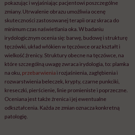
pokazując i wyjaśniając pacjentowi poszczególne
zmiany. Utrwalenie obrazu umożliwia ocenę
skuteczności zastosowanej terapii oraz skraca do
minimum czas naświetlania oka. W badaniu
irydologicznym ocenia się: barwę, budowę i strukturę
tęczówki, układ włókien w tęczówce oraz kształt i
wielkość źrenicy.
Struktury obecne na tęczówce, na
które szczególną uwagę zwraca irydologia, to: plamka
na oku,
przebarwienia
i rozjaśnienia, zagłębienia i
rozwarstwienia beleczek, krypty, czarne punkciki,
kreseczki, pierścienie, linie promieniste i poprzeczne.
Oceniana jest także źrenica i jej ewentualne
odkształcenia. Każda ze zmian oznacza konkretną
patologię.