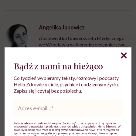
Angelika Janowicz
Absolwentka Uniwersytetu Medycznego
we Wrocławiu na kierunku pielęgniarstwo,
od 6 lat związaną z niezwykłym światem
medycyny
Bądź z nami na bieżąco
Zobacz profil
Co tydzień wybieramy teksty, rozmowy i podcasty
Hello Zdrowie o ciele, psychice i codziennym życiu.
Udostępnij
Zapisz się i czytaj bez pośpiechu.
Adres
e-
mail
*
Powiązane tematy:
Podanie adresu e-mail oraz kliknięcie „Zapisz się” oznacza zgodę na otrzymywanie
Medycyna
Zdrowe oczy
wiadomości o nowościach, produktach, promocjach lub usługach dot. Hello Zdrowie. W
dowolnym momencie możesz zrezygnować z otrzymywania newslettera. Wycofanie
zgody nie ma wpływu na zgodność z prawem przetwarzania, którego dokonano przed