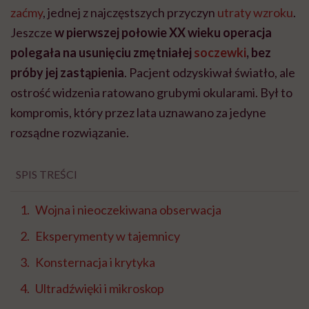
zaćmy
, jednej z najczęstszych przyczyn
utraty wzroku
.
Jeszcze
w pierwszej połowie XX wieku operacja
polegała na usunięciu zmętniałej
soczewki
, bez
próby jej zastąpienia
. Pacjent odzyskiwał światło, ale
ostrość widzenia ratowano grubymi okularami. Był to
kompromis, który przez lata uznawano za jedyne
rozsądne rozwiązanie.
SPIS TREŚCI
Wojna i nieoczekiwana obserwacja
Eksperymenty w tajemnicy
Konsternacja i krytyka
Ultradźwięki i mikroskop