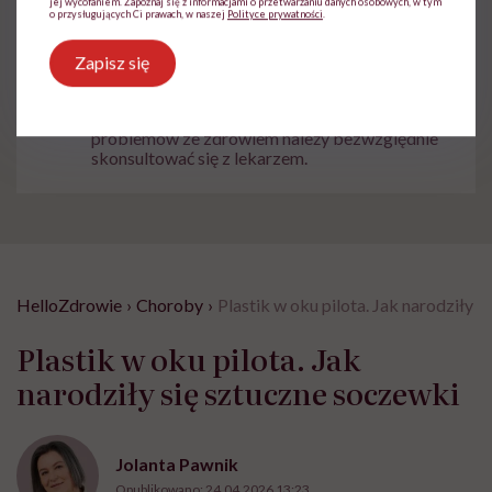
jej wycofaniem. Zapoznaj się z informacjami o przetwarzaniu danych osobowych, w tym
o przysługujących Ci prawach, w naszej
Polityce prywatności
.
Zapisz się
Treści zawarte w serwisie mają wyłącznie
i
charakter informacyjny i nie stanowią porady
lekarskiej. Pamiętaj, że w przypadku
problemów ze zdrowiem należy bezwzględnie
skonsultować się z lekarzem.
HelloZdrowie
›
Choroby
›
Plastik w oku pilota. Jak narodziły 
Plastik w oku pilota. Jak
narodziły się sztuczne soczewki
Jolanta Pawnik
Opublikowano:
24.04.2026 13:23