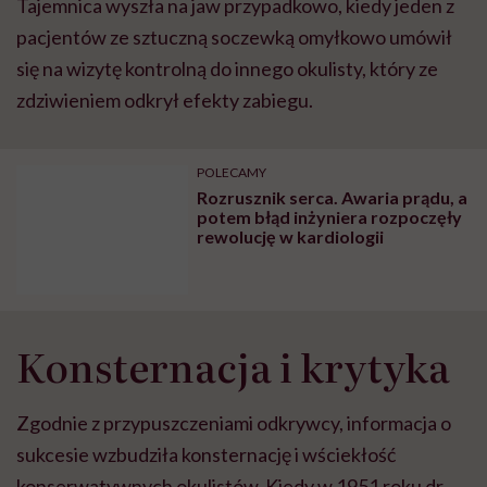
Tajemnica wyszła na jaw przypadkowo, kiedy jeden z
pacjentów ze sztuczną soczewką omyłkowo umówił
się na wizytę kontrolną do innego okulisty, który ze
zdziwieniem odkrył efekty zabiegu.
POLECAMY
Rozrusznik serca. Awaria prądu, a
potem błąd inżyniera rozpoczęły
rewolucję w kardiologii
Konsternacja i krytyka
Zgodnie z przypuszczeniami odkrywcy, informacja o
sukcesie wzbudziła konsternację i wściekłość
konserwatywnych okulistów. Kiedy w 1951 roku dr