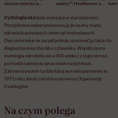
chorym dziecku w
należy?". Headhunter o
Inst
szpitalu to tortura.
zmianie pokoleniowej u
atak
"Przeszkadzać w tym
kobiet w ciąży na rynku
wars
Irydologia oka
była znana już w starożytności.
może chyba tylko
pracy
eksp
głupota i brak
Początkowo wykorzystywano ją do oceny stanu
wyobraźni"
zdrowia kupowanych zwierząt hodowlanych.
Ówcześni lekarze zaczęli jednak stosować ją także do
diagnozowania chorób u człowieka. Współczesna
irydologia odrodziła się w XIX wieku i z tego okresu
pochodzi najwięcej opracowań na jej temat.
Zainteresowanie tą dziedziną wzrosło ponownie w
1951 roku, kiedy założono pierwszą Organizację
Irydologów.
Na czym polega