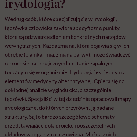
irydologia?
Według osób, które specjalizują się w irydologii,
tęczówka człowieka zawiera specyficzne punkty,
które są odzwierciedleniem konkretnych narządów
wewnętrznych. Każda zmiana, która pojawia się w ich
obrębie (plamka, linia, zmiana barwy), może świadczyć
o procesie patologicznym lub stanie zapalnym
toczącym się w organizmie.
Irydologia jest jednym z
elementów medycyny alternatywnej. Opiera się na
dokładnej analizie wyglądu oka, a szczególnie
tęczówki. Specjaliści w tej dziedzinie opracowali mapy
irydologiczne, do których przyrównują badane
struktury. Są to bardzo szczegółowe schematy
przedstawiające pola projekcji poszczególnych
układów w organizmie człowieka. Można z nich