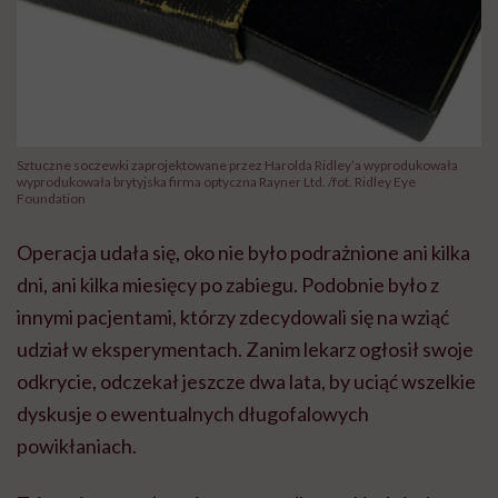
Sztuczne soczewki zaprojektowane przez Harolda Ridley’a wyprodukowała
wyprodukowała brytyjska firma optyczna Rayner Ltd. /fot. Ridley Eye
Foundation
Operacja udała się, oko nie było podrażnione ani kilka
dni, ani kilka miesięcy po zabiegu. Podobnie było z
innymi pacjentami, którzy zdecydowali się na wziąć
udział w eksperymentach. Zanim lekarz ogłosił swoje
odkrycie, odczekał jeszcze dwa lata, by uciąć wszelkie
dyskusje o ewentualnych długofalowych
powikłaniach.