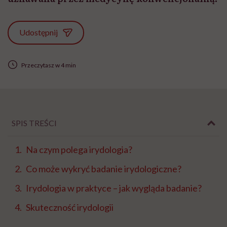
Udostępnij
Przeczytasz w 4 min
SPIS TREŚCI
Na czym polega irydologia?
Co może wykryć badanie irydologiczne?
Irydologia w praktyce – jak wygląda badanie?
Skuteczność irydologii