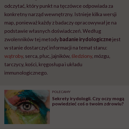
odczytać, który punkt na tęczówce odpowiada za
konkretny narząd wewnętrzny. Istnieje kilka wersji
map, ponieważ każdy z badaczy opracowywał je na
podstawie własnych doświadczeń. Według
zwolenników tej metody
badanie irydologiczne
jest
w stanie dostarczyć informacji na temat stanu:
wątroby
, serca, płuc, jajników,
śledziony
, mózgu,
tarczycy, kości, kręgosłupa i układu
immunologicznego.
POLECAMY
Sekrety irydologii. Czy oczy mogą
powiedzieć coś o twoim zdrowiu?