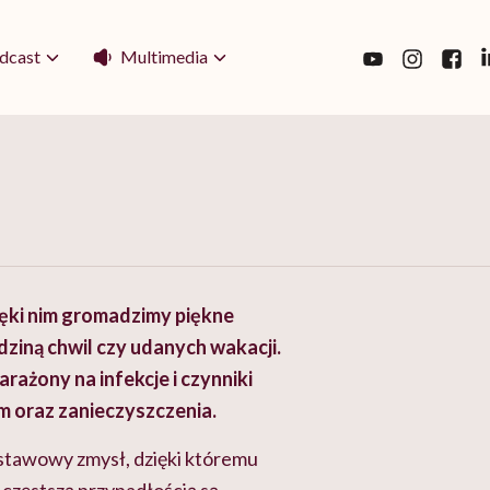
Multimedia
dcast
ięki nim gromadzimy piękne
ziną chwil czy udanych wakacji.
rażony na infekcje i czynniki
ym oraz zanieczyszczenia.
odstawowy zmysł, dzięki któremu