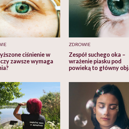
WIE
ZDROWIE
ższone ciśnienie w
Zespół suchego oka –
 czy zawsze wymaga
wrażenie piasku pod
nia?
powieką to główny ob