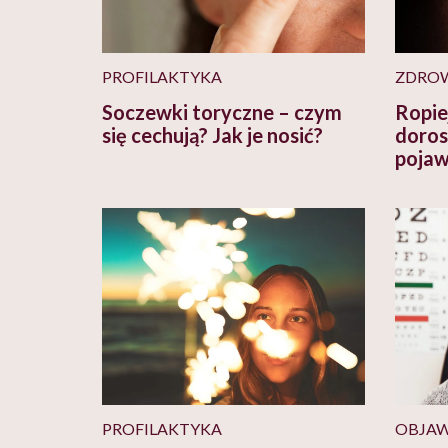
PROFILAKTYKA
ZDRO
Soczewki toryczne – czym
Ropiej
się cechują? Jak je nosić?
dorosł
pojaw
PROFILAKTYKA
OBJA