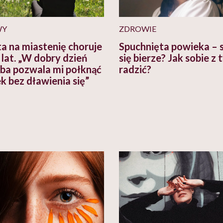
WY
ZDROWIE
a na miastenię choruje
Spuchnięta powieka – 
 lat. „W dobry dzień
się bierze? Jak sobie z
ba pozwala mi połknąć
radzić?
ek bez dławienia się”