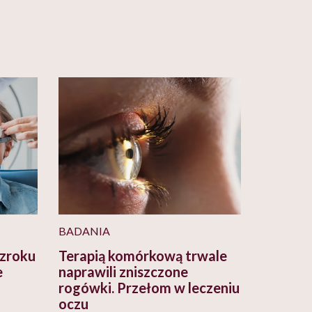
BADANIA
wzroku
Terapią komórkową trwale
e
naprawili zniszczone
rogówki. Przełom w leczeniu
oczu