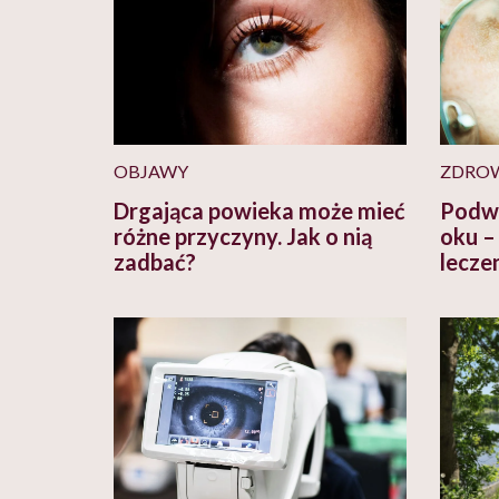
OBJAWY
ZDRO
Drgająca powieka może mieć
Podwy
różne przyczyny. Jak o nią
oku –
zadbać?
lecze