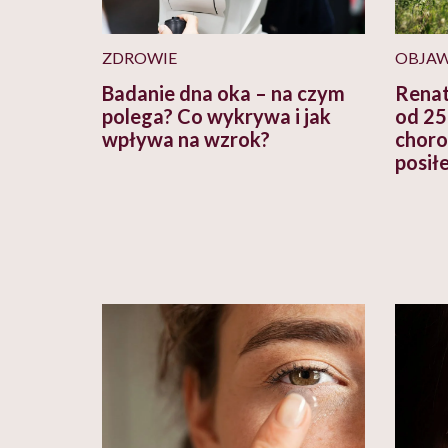
ZDROWIE
OBJA
Badanie dna oka – na czym
Renat
polega? Co wykrywa i jak
od 25
wpływa na wzrok?
choro
posił