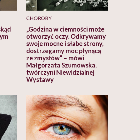
CHOROBY
skąd
„Godzina w ciemności może
 tym
otworzyć oczy. Odkrywamy
swoje mocne i słabe strony,
dostrzegamy moc płynącą
ze zmysłów” – mówi
Małgorzata Szumowska,
twórczyni Niewidzialnej
Wystawy