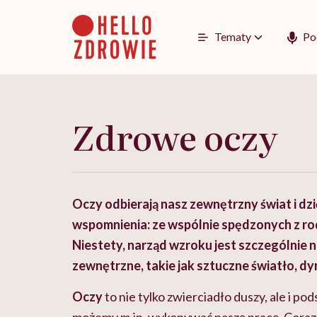
Go
to
content
Tematy
Po
Zdrowe oczy
Oczy odbierają nasz zewnętrzny świat i dz
wspomnienia: ze wspólnie spędzonych z rod
Niestety, narząd wzroku jest szczególnie na
zewnętrzne, takie jak sztuczne światło, d
Oczy
to nie tylko zwierciadło duszy, ale i p