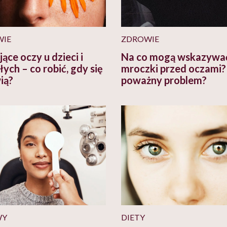
WIE
ZDROWIE
ące oczy u dzieci i
Na co mogą wskazywa
ych – co robić, gdy się
mroczki przed oczami?
ią?
poważny problem?
WY
DIETY