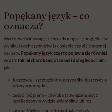
Popękany język – co
oznacza?
Warto zwrócić uwagę, że bruzdy mogą się pogłębiać w
wyniku takich czynników, jak palenie czy picie mocnej
herbaty.
Popękany język często pojawia się również
wraz z takimi chorobami, stanami i dolegliwościami,
jak:
łuszczyca
– szczególnie w przypadku
łuszczycy o
późnym początku,
zespół Sjögrena – choroba ta związana jest z
upośledzonym wydzielaniem śliny lub łez,
zesp
ół
Melkerssona-Rosenthala – język