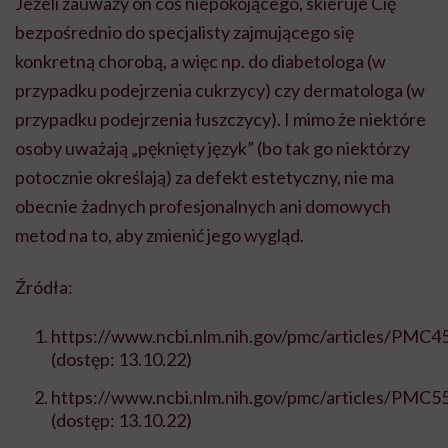
Jeżeli zauważy on coś niepokojącego, skieruje Cię
bezpośrednio do specjalisty zajmującego się
konkretną chorobą, a więc np. do diabetologa (w
przypadku podejrzenia cukrzycy) czy dermatologa (w
przypadku podejrzenia łuszczycy). I mimo że niektóre
osoby uważają „pęknięty język” (bo tak go niektórzy
potocznie określają) za defekt estetyczny, nie ma
obecnie żadnych profesjonalnych ani domowych
metod na to, aby zmienić jego wygląd.
Źródła:
https://www.ncbi.nlm.nih.gov/pmc/articles/PMC4
(dostęp: 13.10.22)
https://www.ncbi.nlm.nih.gov/pmc/articles/PMC5
(dostęp: 13.10.22)