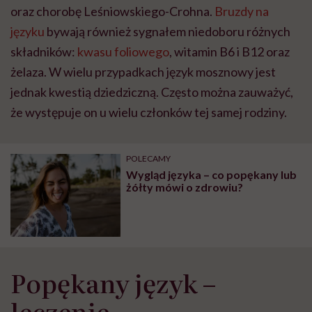
oraz chorobę Leśniowskiego-Crohna.
Bruzdy na
języku
bywają również sygnałem niedoboru różnych
składników:
kwasu foliowego
, witamin B6 i B12 oraz
żelaza. W wielu przypadkach język mosznowy jest
jednak kwestią dziedziczną. Często można zauważyć,
że występuje on u wielu członków tej samej rodziny.
POLECAMY
Wygląd języka – co popękany lub
żółty mówi o zdrowiu?
Popękany język –
leczenie