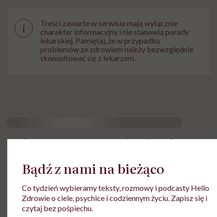
Treści zawarte w serwisie mają wyłącznie
i
charakter informacyjny i nie stanowią porady
lekarskiej. Pamiętaj, że w przypadku
problemów ze zdrowiem należy bezwzględnie
skonsultować się z lekarzem.
Polacy są zanurzeni w języku
przemocy. „Takie mamy wzorce,
Bądź z nami na bieżąco
tak zostaliśmy wychowani”
Co tydzień wybieramy teksty, rozmowy i podcasty Hello
Zdrowie o ciele, psychice i codziennym życiu. Zapisz się i
czytaj bez pośpiechu.