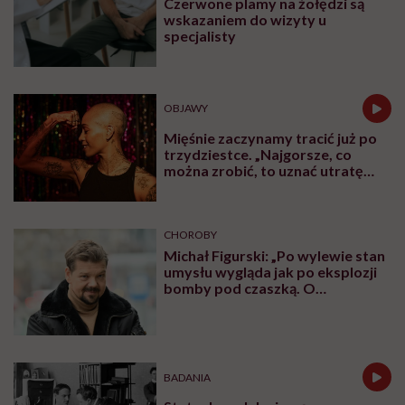
Czerwone plamy na żołędzi są
wskazaniem do wizyty u
specjalisty
OBJAWY
Mięśnie zaczynamy tracić już po
trzydziestce. „Najgorsze, co
można zrobić, to uznać utratę
sprawności za nieunikniony
element starzenia”
CHOROBY
Michał Figurski: „Po wylewie stan
umysłu wygląda jak po eksplozji
bomby pod czaszką. O
jakiejkolwiek pracy myśli się na
samym końcu”
BADANIA