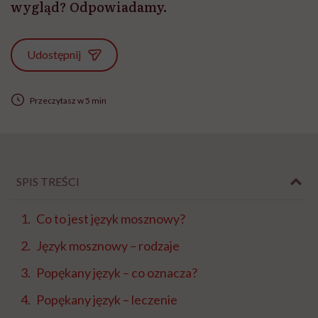
wygląd? Odpowiadamy.
Udostępnij
Przeczytasz w 5 min
SPIS TREŚCI
Co to jest język mosznowy?
Język mosznowy – rodzaje
Popękany język – co oznacza?
Popękany język – leczenie