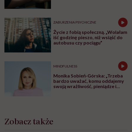
ZABURZENIA PSYCHICZNE
Życie z fobią społeczną. „Wolałam
iść godzinę pieszo, niż wsiąść do
autobusu czy pociągu”
MINDFULNESS
Monika Sobień-Górska: „Trzeba
bardzo uważać, komu oddajemy
swoją wrażliwość, pieniądze i
zaufanie”
Zobacz także