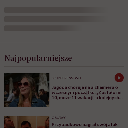
Najpopularniejsze
SPOŁECZEŃSTWO
Jagoda choruje na alzheimera o
wczesnym początku. „Zostało mi
10, może 11 wakacji, a kolejnych
nie będę już świadoma”
OBJAWY
Przypadkowo nagrał swój atak