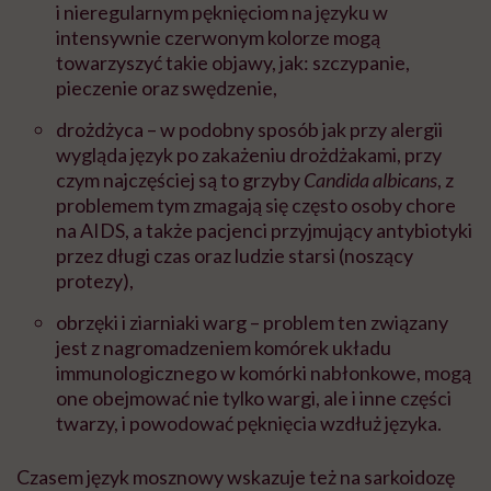
i nieregularnym pęknięciom na języku w
intensywnie czerwonym kolorze mogą
towarzyszyć takie objawy, jak: szczypanie,
pieczenie oraz swędzenie,
drożdżyca – w podobny sposób jak przy alergii
wygląda język po zakażeniu drożdżakami, przy
czym najczęściej są to grzyby
Candida albicans
, z
problemem tym zmagają się często osoby chore
na AIDS, a także pacjenci przyjmujący antybiotyki
przez długi czas oraz ludzie starsi (noszący
protezy),
obrzęki i ziarniaki warg – problem ten związany
jest z nagromadzeniem komórek układu
immunologicznego w komórki nabłonkowe, mogą
one obejmować nie tylko wargi, ale i inne części
twarzy, i powodować pęknięcia wzdłuż języka.
Czasem język mosznowy wskazuje też na sarkoidozę