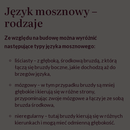
Język mosznowy –
rodzaje
Ze względu na budowę można wyróżnić
następujące typy języka mosznowego:
liściasty – z głębok
ą, środkową
bruzd
ą
, z którą
łączą się bruzdy boczne, jakie dochodzą aż do
brzegów języka,
mózgowy – w tym przypadku bruzdy są mniej
głębokie i kierują się w różne strony,
przypominając zwoje mózgowe a
łącz
y je ze sobą
bruzda
środkow
a,
nieregularny – tutaj bruzdy kierują się w różnych
kierunkach i mogą mieć odmienną głębokość.