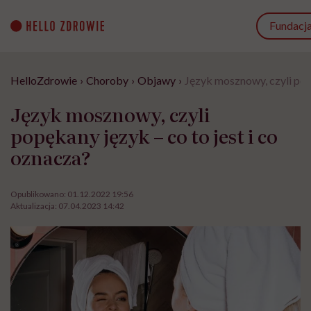
Go
to
Fundacj
content
HelloZdrowie
›
Choroby
›
Objawy
›
Język mosznowy, czyli popę
Język mosznowy, czyli
popękany język – co to jest i co
oznacza?
Opublikowano:
01.12.2022 19:56
Aktualizacja:
07.04.2023 14:42