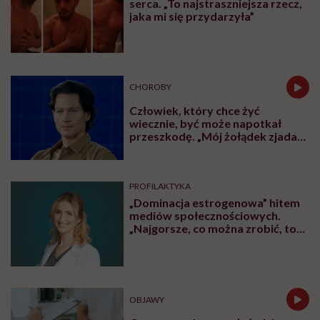
serca. „To najstraszniejsza rzecz,
jaka mi się przydarzyła”
CHOROBY
Człowiek, który chce żyć
wiecznie, być może napotkał
przeszkodę. „Mój żołądek zjada
sam siebie”
PROFILAKTYKA
„Dominacja estrogenowa” hitem
mediów społecznościowych.
„Najgorsze, co można zrobić, to
leczyć modne hasło”
OBJAWY