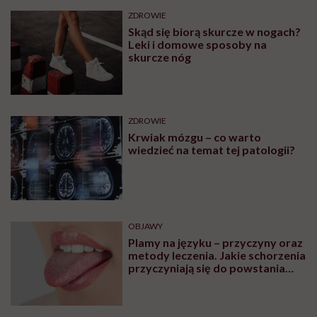
ZDROWIE
Skąd się biorą skurcze w nogach?
Leki i domowe sposoby na
skurcze nóg
ZDROWIE
Krwiak mózgu – co warto
wiedzieć na temat tej patologii?
OBJAWY
Plamy na języku – przyczyny oraz
metody leczenia. Jakie schorzenia
przyczyniają się do powstania
plam na języku?