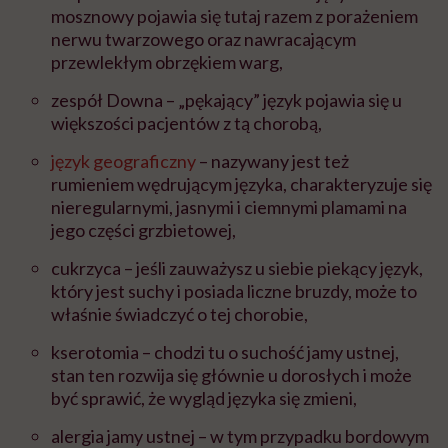
mosznowy pojawia się tutaj razem z porażeniem
nerwu twarzowego oraz nawracającym
przewlekłym obrzękiem warg,
zespół Downa – „pękający” język pojawia się u
większości pacjentów z tą chorobą,
język geograficzny
– nazywany jest też
rumieniem wędrującym języka, charakteryzuje się
nieregularnymi, jasnymi i ciemnymi plamami na
jego części grzbietowej,
cukrzyca – jeśli zauważysz u siebie piekący język,
który jest suchy i posiada liczne bruzdy, może to
właśnie świadczyć o tej chorobie,
kserotomia – chodzi tu o suchość jamy ustnej,
stan ten rozwija się głównie u dorosłych i może
być sprawić, że wygląd języka się zmieni,
alergia jamy ustnej – w tym przypadku bordowym