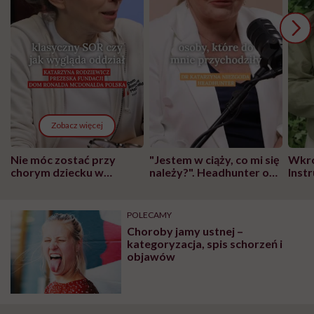
Zobacz więcej
Nie móc zostać przy
"Jestem w ciąży, co mi się
Wkró
chorym dziecku w
należy?". Headhunter o
Inst
szpitalu to tortura.
zmianie pokoleniowej u
atak
"Przeszkadzać w tym
kobiet w ciąży na rynku
wars
może chyba tylko
pracy
eksp
POLECAMY
głupota i brak
Choroby jamy ustnej –
wyobraźni"
kategoryzacja, spis schorzeń i
objawów