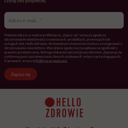
czytaj bez pośpiechu.
Adres
e-
mail
*
Podanie adresu e-mail oraz kliknięcie „Zapisz się” oznacza zgodę na
otrzymywanie wiadomości o nowościach, produktach, promocjach lub
usługach dot. Hello Zdrowie. W dowolnym momencie możesz zrezygnować z
otrzymywania newslettera. Wycofanie zgody nie ma wpływu na zgodność z
prawem przetwarzania, którego dokonano przed jej wycofaniem. Zapoznaj się
z informacjami o przetwarzaniu danych osobowych, w tym o przysługujących
Ci prawach, w naszej
Polityce prywatności
.
Zapisz się