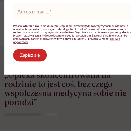
Adres
e-
mail
*
Podanie adresu e-mail oraz kliknięcie „Zapisz się” oznacza zgodę na otrzymywanie wiadomości o
nowościach, produktach, promocjach lub usługach dot. Hello Zdrowie. W dowolnym momencie
możesz zrezygnować z otrzymywania newslettera. Wycofanie zgody nie ma wpływu na zgodność z
prawem przetwarzania, którego dokonano przed jej wycofaniem. Zapoznaj się z informacjami o
przetwarzaniu danych osobowych, w tym o przysługujących Ci prawach, w naszej
Polityce
prywatności
.
Zapisz się
„Opieka skoncentrowana na
rodzinie to jest coś, bez czego
współczesna medycyna sobie nie
poradzi”