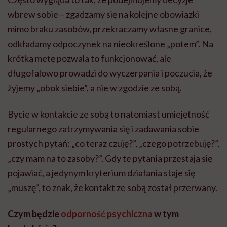
wbrew sobie – zgadzamy się na kolejne obowiązki
mimo braku zasobów, przekraczamy własne granice,
odkładamy odpoczynek na nieokreślone „potem”. Na
krótką metę pozwala to funkcjonować, ale
długofalowo prowadzi do wyczerpania i poczucia, że
żyjemy „obok siebie”, a nie w zgodzie ze sobą.
Bycie w kontakcie ze sobą to natomiast umiejętność
regularnego zatrzymywania się i zadawania sobie
prostych pytań: „co teraz czuję?”, „czego potrzebuję?”,
„czy mam na to zasoby?”. Gdy te pytania przestają się
pojawiać, a jedynym kryterium działania staje się
„muszę”, to znak, że kontakt ze sobą został przerwany.
Czym będzie
odporność psychiczna
w tym