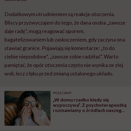
Dodatkowym utrudnieniem są reakcje otoczenia.
Bliscy przyzwyczajeni do tego, że dana osoba „zawsze
daje radę”, mogą reagować oporem,
bagatelizowaniem lub zaskoczeniem, gdy zaczyna ona
stawiać granice. Pojawiają się komentarze: „to do
ciebie niepodobne”, „zawsze sobie radziłaś”. Warto
pamiętać, że opór otoczenia często nie wynika ze złej
woli, lecz z lęku przed zmianą ustalonego układu.
POLECAMY
„W domu rzadko kiedy się
wypoczywa”. Z psychoterapeutką
rozmawiamy o źródłach naszego
permanentnego zmęczenia