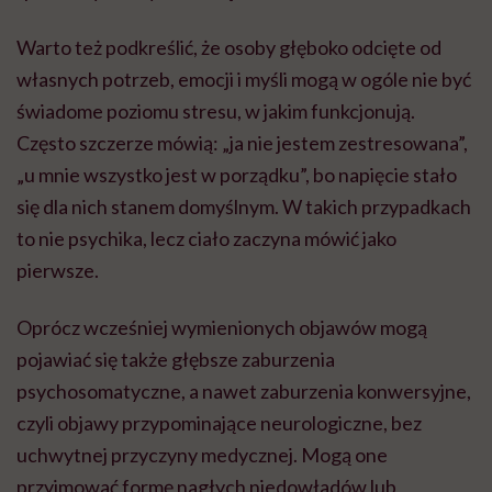
Warto też podkreślić, że osoby głęboko odcięte od
własnych potrzeb, emocji i myśli mogą w ogóle nie być
świadome poziomu stresu, w jakim funkcjonują.
Często szczerze mówią: „ja nie jestem zestresowana”,
„u mnie wszystko jest w porządku”, bo napięcie stało
się dla nich stanem domyślnym. W takich przypadkach
to nie psychika, lecz ciało zaczyna mówić jako
pierwsze.
Oprócz wcześniej wymienionych objawów mogą
pojawiać się także głębsze zaburzenia
psychosomatyczne, a nawet zaburzenia konwersyjne,
czyli objawy przypominające neurologiczne, bez
uchwytnej przyczyny medycznej. Mogą one
przyjmować formę nagłych niedowładów lub