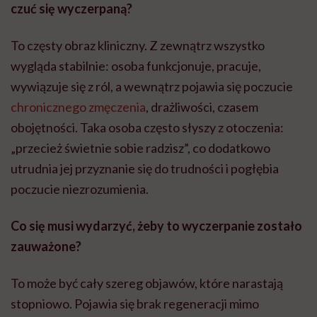
czuć się wyczerpaną
?
To częsty obraz kliniczny. Z zewnątrz wszystko
wygląda stabilnie: osoba funkcjonuje, pracuje,
wywiązuje się z ról, a wewnątrz pojawia się poczucie
chronicznego zmęczenia
, drażliwości, czasem
obojętności. Taka osoba często słyszy z otoczenia:
„przecież świetnie sobie radzisz”, co dodatkowo
utrudnia jej przyznanie się do trudności i pogłębia
poczucie niezrozumienia.
Co się musi wydarzyć, żeby to wyczerpanie zostało
zauważ
one?
To może być cały szereg objawów, które narastają
stopniowo. Pojawia się brak regeneracji mimo