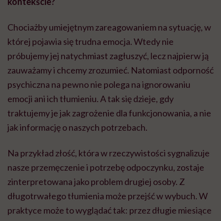
kontekś
cie?
Chociażby umiejętnym zareagowaniem na sytuację, w
której pojawia się trudna emocja. Wtedy nie
próbujemy jej natychmiast zagłuszyć, lecz najpierw ją
zauważamy i chcemy zrozumieć. Natomiast odporność
psychiczna na pewno nie polega na ignorowaniu
emocji ani ich tłumieniu. A tak się dzieje, gdy
traktujemy je jak zagrożenie dla funkcjonowania, a nie
jak informację o naszych potrzebach.
Na przykład złość, która w rzeczywistości sygnalizuje
nasze przemęczenie i potrzebę odpoczynku, zostaje
zinterpretowana jako problem drugiej osoby. Z
długotrwałego tłumienia może przejść w wybuch. W
praktyce może to wyglądać tak: przez długie miesiące