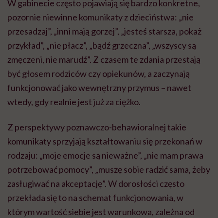
W gabinecie często pojawiają się bardzo konkretne,
pozornie niewinne komunikaty z dzieciństwa: „nie
przesadzaj”, „inni mają gorzej”, „jesteś starsza, pokaż
przykład”, „nie płacz”, „bądź grzeczna”, „wszyscy są
zmęczeni, nie marudź”. Z czasem te zdania przestają
być głosem rodziców czy opiekunów, a zaczynają
funkcjonować jako wewnętrzny przymus – nawet
wtedy, gdy realnie jest już za ciężko.
Z perspektywy poznawczo-behawioralnej takie
komunikaty sprzyjają kształtowaniu się przekonań w
rodzaju: „moje emocje są nieważne”, „nie mam prawa
potrzebować pomocy”, „muszę sobie radzić sama, żeby
zasługiwać na akceptację”. W dorosłości często
przekłada się to na schemat funkcjonowania, w
którym wartość siebie jest warunkowa, zależna od