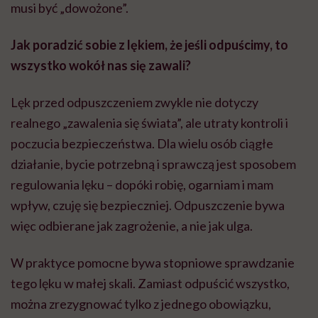
musi być „dowożone”.
Jak poradzić sobie z lękiem, że jeśli odpuścimy, to
wszystko wokół
nas si
ę zawali?
Lęk przed odpuszczeniem zwykle nie dotyczy
realnego „zawalenia się świata”, ale utraty kontroli i
poczucia bezpieczeństwa. Dla wielu osób ciągłe
działanie, bycie potrzebną i sprawczą jest sposobem
regulowania lęku – dopóki robię, ogarniam i mam
wpływ, czuję się bezpieczniej. Odpuszczenie bywa
więc odbierane jak zagrożenie, a nie jak ulga.
W praktyce pomocne bywa stopniowe sprawdzanie
tego lęku w małej skali. Zamiast odpuścić wszystko,
można zrezygnować tylko z jednego obowiązku,