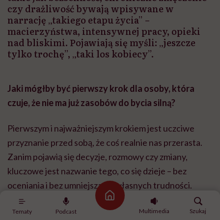
czy drażliwość bywają wpisywane w
narrację „takiego etapu życia” –
macierzyństwa, intensywnej pracy, opieki
nad bliskimi. Pojawiają się myśli: „jeszcze
tylko trochę”, „taki los kobiecy”.
Jaki m
ó
głby być pierwszy krok dla osoby, kt
ó
ra
czuje, że nie ma już zasob
ó
w do bycia silną
?
Pierwszym i najważniejszym krokiem jest uczciwe
przyznanie przed sobą, że coś realnie nas przerasta.
Zanim pojawią się decyzje, rozmowy czy zmiany,
kluczowe jest nazwanie tego, co się dzieje – bez
oceniania i bez umniejszania własnych trudności.
Strona główna
Bardzo pomocnym, a jednocześnie prostym
Multimedia
Szukaj
Tematy
Podcast