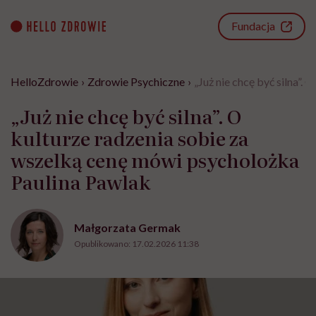
Go
to
Fundacja
content
HelloZdrowie
›
Zdrowie Psychiczne
›
„Już nie chcę być silna”.
„Już nie chcę być silna”. O
kulturze radzenia sobie za
wszelką cenę mówi psycholożka
Paulina Pawlak
Małgorzata Germak
Opublikowano:
17.02.2026 11:38