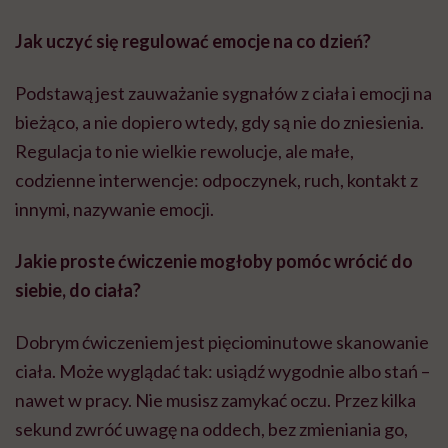
Jak uczyć się regulować emocje na co dzień
?
Podstawą jest zauważanie sygnałów z ciała i emocji na
bieżąco, a nie dopiero wtedy, gdy są nie do zniesienia.
Regulacja to nie wielkie rewolucje, ale małe,
codzienne interwencje: odpoczynek, ruch, kontakt z
innymi, nazywanie emocji.
Jakie proste ćwiczenie mogłoby pom
ó
c wr
ó
cić do
siebie, do ciał
a?
Dobrym ćwiczeniem jest pięciominutowe skanowanie
ciała. Może wyglądać tak: usiądź wygodnie albo stań –
nawet w pracy. Nie musisz zamykać oczu. Przez kilka
sekund zwróć uwagę na oddech, bez zmieniania go,