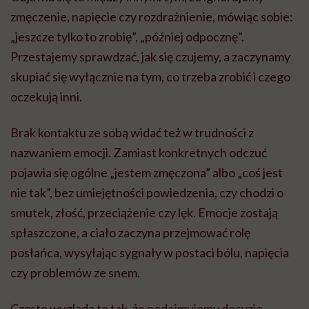
zmęczenie, napięcie czy rozdrażnienie, mówiąc sobie:
„jeszcze tylko to zrobię”, „później odpocznę”.
Przestajemy sprawdzać, jak się czujemy, a zaczynamy
skupiać się wyłącznie na tym, co trzeba zrobić i czego
oczekują inni.
Brak kontaktu ze sobą widać też w trudności z
nazwaniem emocji. Zamiast konkretnych odczuć
pojawia się ogólne „jestem zmęczona” albo „coś jest
nie tak”, bez umiejętności powiedzenia, czy chodzi o
smutek, złość, przeciążenie czy lęk. Emocje zostają
spłaszczone, a ciało zaczyna przejmować rolę
posłańca, wysyłając sygnały w postaci bólu, napięcia
czy problemów ze snem.
Często wygląda to tak, że podejmujemy decyzje