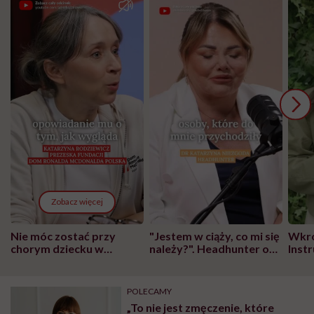
Zobacz więcej
Nie móc zostać przy
"Jestem w ciąży, co mi się
Wkró
chorym dziecku w
należy?". Headhunter o
Inst
szpitalu to tortura.
zmianie pokoleniowej u
atak
"Przeszkadzać w tym
kobiet w ciąży na rynku
wars
może chyba tylko
pracy
eksp
POLECAMY
głupota i brak
„To nie jest zmęczenie, które
wyobraźni"