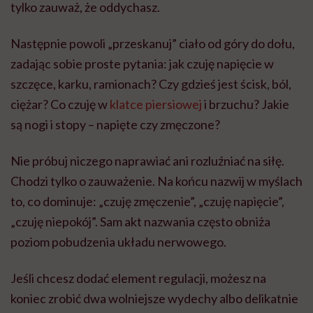
tylko zauważ, że oddychasz.
Następnie powoli „przeskanuj” ciało od góry do dołu,
zadając sobie proste pytania: jak czuję napięcie w
szczęce, karku, ramionach? Czy gdzieś jest ścisk, ból,
ciężar? Co czuję w
klatce piersiowej
i brzuchu? Jakie
są nogi i stopy – napięte czy zmęczone?
Nie próbuj niczego naprawiać ani rozluźniać na siłę.
Chodzi tylko o zauważenie. Na końcu nazwij w myślach
to, co dominuje: „czuję zmęczenie”, „czuję napięcie”,
„czuję niepokój”. Sam akt nazwania często obniża
poziom pobudzenia układu nerwowego.
Jeśli chcesz dodać element regulacji, możesz na
koniec zrobić dwa wolniejsze wydechy albo delikatnie