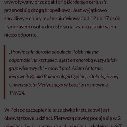
wywoływany przez bakterię
Bordetella pertussis
,
przenosi się drogą kropelkową. Jest wyjątkowo
zaraźliwy – chory może zainfekować od 12 do 17 osób.
Tymczasem osoby dorosłe w naszym kraju nie są na
niego odporne.
„Prawie cała dorosła populacja Polski nie ma
odporności na krztusiec, a jest on chorobą wszystkich
grup wiekowych” – mówił prof. Adam Antczak,
kierownik Kliniki Pulmonologii Ogólnej i Onkologicznej
Uniwersytetu Medycznego w Łodzi w rozmowie z
TVN24.
W Polsce szczepienie przeciwko krztuścowi jest
obowiązkowe u dzieci. Pierwszą dawkę podaje się w 2.
miesiącu życia, następną w 4. miesiącu, a kolejną w 6-7.