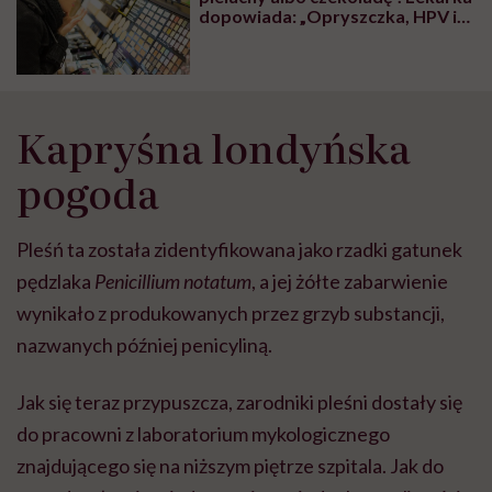
dopowiada: „Opryszczka, HPV i
gronkowiec gratis”
Kapryśna londyńska
pogoda
Pleśń ta została zidentyfikowana jako rzadki gatunek
pędzlaka
Penicillium notatum
, a jej żółte zabarwienie
wynikało z produkowanych przez grzyb substancji,
nazwanych później penicyliną.
Jak się teraz przypuszcza, zarodniki pleśni dostały się
do pracowni z laboratorium mykologicznego
znajdującego się na niższym piętrze szpitala. Jak do