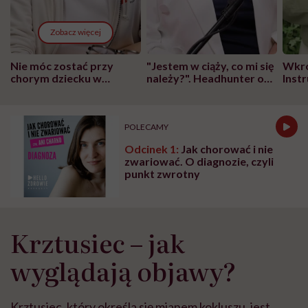
Zobacz więcej
Nie móc zostać przy
"Jestem w ciąży, co mi się
Wkró
chorym dziecku w
należy?". Headhunter o
Inst
szpitalu to tortura.
zmianie pokoleniowej u
atak
"Przeszkadzać w tym
kobiet w ciąży na rynku
wars
może chyba tylko
pracy
eksp
głupota i brak
POLECAMY
wyobraźni"
Odcinek 1:
Jak chorować i nie
zwariować. O diagnozie, czyli
punkt zwrotny
Krztusiec – jak
wyglądają objawy?
Krztusiec, który określa się mianem kokluszu, jest