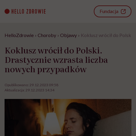
Go
to
Fundacja
content
HelloZdrowie
›
Choroby
›
Objawy
›
Koklusz wrócił do Polski.
Koklusz wrócił do Polski.
Drastycznie wzrasta liczba
nowych przypadków
Opublikowano:
29.12.2023 09:58
Aktualizacja:
29.12.2023 14:34