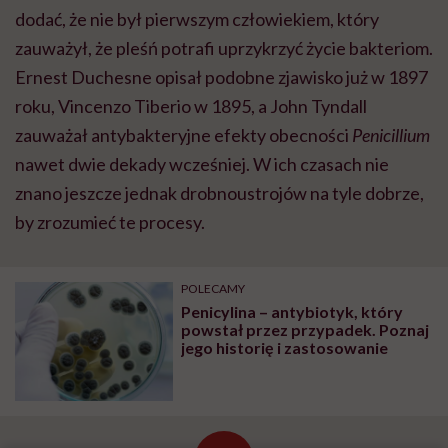
dodać, że nie był pierwszym człowiekiem, który
zauważył, że pleśń potrafi uprzykrzyć życie bakteriom.
Ernest Duchesne opisał podobne zjawisko już w 1897
roku, Vincenzo Tiberio w 1895, a John Tyndall
zauważał antybakteryjne efekty obecności
Penicillium
nawet dwie dekady wcześniej. W ich czasach nie
znano jeszcze jednak drobnoustrojów na tyle dobrze,
by zrozumieć te procesy.
POLECAMY
Penicylina – antybiotyk, który
powstał przez przypadek. Poznaj
jego historię i zastosowanie