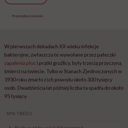
Przeczytasz w 6 min
W pierwszych dekadach XX wieku infekcje
bakteryjne, zwłaszcza te wywołane przez pałeczki
zapalenia płuc
i prątki gruźlicy, były trzecią przyczyną
śmierci na świecie. Tylko w Stanach Zjednoczonych w
1930 roku zmarło z ich powodu około 300 tysięcy
osób. Dwadzieścia lat później liczba ta spadła do około
95 tysięcy.
SPIS TREŚCI