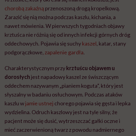
chorobą zakaźną
przenoszoną drogą kropelkową.
Zarazić się nią można podczas kaszlu, kichania, a
nawet mówienia. W pierwszych tygodniach objawy
krztuśca nie różnią się od innych infekcji górnych dróg
oddechowych. Pojawia się suchy
kaszel
, katar, stany
podgorączkowe,
zapalenie gardła
.
Charakterystycznym przy
krztuścu objawem u
dorosłych
jest napadowy kaszel ze świszczącym
oddechem nazywanym „pianiem koguta”, który jest
słyszalny w badaniu osłuchowym. Podczas ataków
kaszlu w
jamie ustnej
chorego pojawia się gęsta i lepka
wydzielina. Odruch kaszlowy jest na tyle silny, że
pacjent może się dusić, wytrzeszczać gałki oczne i
mieć zaczerwienioną twarz z powodu nadmiernego