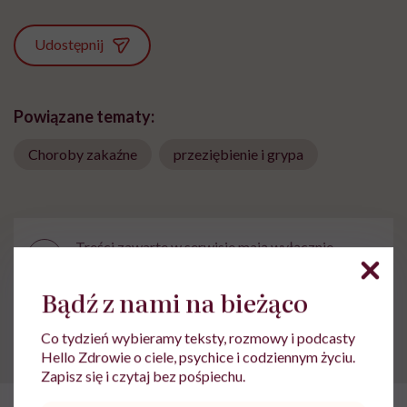
Udostępnij
Powiązane tematy:
Choroby zakaźne
przeziębienie i grypa
Treści zawarte w serwisie mają wyłącznie
i
charakter informacyjny i nie stanowią porady
lekarskiej. Pamiętaj, że w przypadku
Bądź z nami na bieżąco
problemów ze zdrowiem należy bezwzględnie
skonsultować się z lekarzem.
Co tydzień wybieramy teksty, rozmowy i podcasty
Hello Zdrowie o ciele, psychice i codziennym życiu.
Zapisz się i czytaj bez pośpiechu.