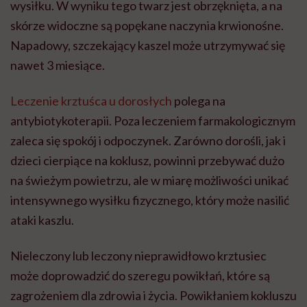
wysiłku. W wyniku tego twarz jest obrzęknięta, a na
skórze widoczne są popękane naczynia krwionośne.
Napadowy, szczekający kaszel może utrzymywać się
nawet 3 miesiące.
Leczenie krztuśca u dorosłych
polega na
antybiotykoterapii. Poza leczeniem farmakologicznym
zaleca się spokój i odpoczynek. Zarówno dorośli, jak i
dzieci cierpiące na koklusz, powinni przebywać dużo
na świeżym powietrzu, ale w miarę możliwości unikać
intensywnego wysiłku fizycznego, który może nasilić
ataki kaszlu.
Nieleczony lub leczony nieprawidłowo krztusiec
może doprowadzić do szeregu powikłań, które są
zagrożeniem dla zdrowia i życia. Powikłaniem kokluszu