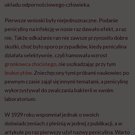
układu odpornościowego człowieka.
Pierwsze wnioski były niejednoznaczne. Podanie
penicyliny na infekcję w nosie raz dawało efekt, a raz
nie. Także odkażanie ran nie zawsze przynosiło dobre
skutki, choć było sporo przypadków, kiedy penicylina
działała selektywnie, czyli hamowała wzrost
gronkowca złocistego
, nie uszkadzając przy tym
leukocytów
. Zniechęcony tymi próbami naukowiec po
pewnym czasie zajął się innymi tematami, a penicylinę
wykorzystywał do zwalczania bakterii w swoim
laboratorium.
W 1929 roku wspomniał jednak o swoich
doświadczeniach z pleśnią w jednej z publikacji, a w
artykule po raz pierwszy użył nazwy penicylina. Warto