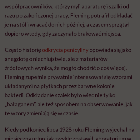
współpracowników, którzy myli aparaturę i szalki od
razu po zakończonej pracy, Fleming potrafił odkładać
je na stół i wracać do nich później, a czasem sprzątał
dopiero wtedy, gdy zaczynało brakować miejsca.
Często historię
odkrycia penicyliny
opowiada się jako
anegdotę o niechlujstwie, ale z materiałów
źródłowych wynika, że mogło chodzić o coś więcej.
Fleming zupełnie prywatnie interesował się wzorami
układanymi na płytkach przez barwne kolonie
bakterii. Odkładanie szalek było więc nie tylko
„bałaganem”, ale też sposobem na obserwowanie, jak
te wzory zmieniają się w czasie.
Kiedy pod koniec lipca 1928 roku Fleming wyjechał na
miesięczny urlop, jak zwykle zostawił laboratorium w