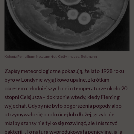
Kolonia Penicillium Notatum /fot. Getty Images, Bettmann
Zapisy meteorologiczne pokazują, że lato 1928 roku
było w Londynie wyjątkowo upalne, z krótkim
okresem chłodniejszych dni o temperaturze około 20
stopni Celsjusza – dokładnie wtedy, kiedy Fleming
wyjechał. Gdyby nie było pogorszenia pogody albo
utrzymywało się ono krócej lub dłużej, grzyb nie
miałby szansy nie tylko się rozwinąć, ale i niszczyć
bakterii. „To natura wyprodukowała penicylinę, ja ją