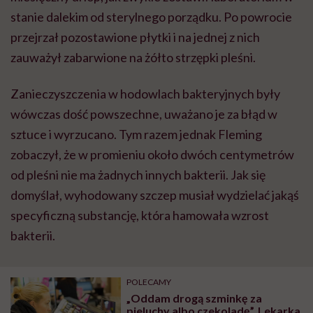
stanie dalekim od sterylnego porządku. Po powrocie
przejrzał pozostawione płytki i na jednej z nich
zauważył zabarwione na żółto strzępki pleśni.
Zanieczyszczenia w hodowlach bakteryjnych były
wówczas dość powszechne, uważano je za błąd w
sztuce i wyrzucano. Tym razem jednak Fleming
zobaczył, że w promieniu około dwóch centymetrów
od pleśni nie ma żadnych innych bakterii. Jak się
domyślał, wyhodowany szczep musiał wydzielać jakąś
specyficzną substancję, która hamowała wzrost
bakterii.
POLECAMY
„Oddam drogą szminkę za
pieluchy albo czekoladę”. Lekarka