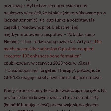
przekazuje. Był to tzw. receptor osierocony –
naukowcy wiedzieli, że istnieje (zidentyfikowano go w
ludzkim genomie), ale jego funkcja pozostawała
zagadką. Niedawno prof. Liebscher i jej
międzynarodowemu zespołowi – 20 badaczom z
Niemiec i Chin – udało się ją rozwikłać. Artykuł
„The
mechanosensitive adhesion G protein-coupled
receptor 133 enhances bone formation”
,
opublikowany w czerwcu 2025 roku w „Signal
Transduction and Targeted Therapy”, pokazuje, że
GPR133 reaguje na siły fizyczne działające na kości.
Kiedy się poruszamy, kości doświadczają naprężeń. Na
poziomie komórkowym oznacza to, że osteoblasty
(komórki budujące kość) przesuwają się względem