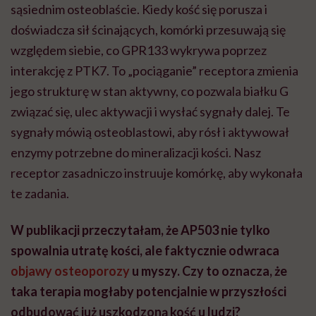
sąsiednim osteoblaście. Kiedy kość się porusza i
doświadcza sił ścinających, komórki przesuwają się
względem siebie, co GPR133 wykrywa poprzez
interakcję z PTK7. To „pociąganie” receptora zmienia
jego strukturę w stan aktywny, co pozwala białku G
związać się, ulec aktywacji i wysłać sygnały dalej. Te
sygnały mówią osteoblastowi, aby rósł i aktywował
enzymy potrzebne do mineralizacji kości. Nasz
receptor zasadniczo instruuje komórkę, aby wykonała
te zadania.
W publikacji przeczytałam, że AP503 nie tylko
spowalnia utratę kości, ale faktycznie odwraca
objawy osteoporozy
u myszy. Czy to oznacza, że
taka terapia mogłaby potencjalnie w przyszłości
odbudować już uszkodzoną kość u ludzi?