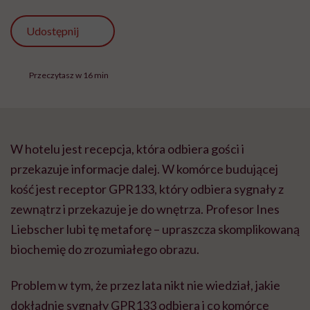
Udostępnij
Przeczytasz w 16 min
W hotelu jest recepcja, która odbiera gości i
przekazuje informacje dalej. W komórce budującej
kość jest receptor GPR133, który odbiera sygnały z
zewnątrz i przekazuje je do wnętrza. Profesor Ines
Liebscher lubi tę metaforę – upraszcza skomplikowaną
biochemię do zrozumiałego obrazu.
Problem w tym, że przez lata nikt nie wiedział, jakie
dokładnie sygnały GPR133 odbiera i co komórce