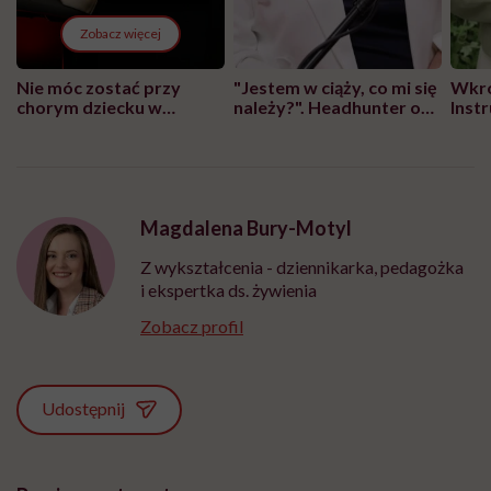
Zobacz więcej
Nie móc zostać przy
"Jestem w ciąży, co mi się
Wkró
chorym dziecku w
należy?". Headhunter o
Inst
szpitalu to tortura.
zmianie pokoleniowej u
atak
"Przeszkadzać w tym
kobiet w ciąży na rynku
wars
może chyba tylko
pracy
eksp
głupota i brak
wyobraźni"
Magdalena Bury-Motyl
Z wykształcenia - dziennikarka, pedagożka
i ekspertka ds. żywienia
Zobacz profil
Udostępnij