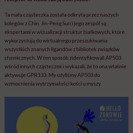
Ta mała cząsteczka została odkryta przez naszych
kolegów z Chin. Jin-Peng Sun i jego zespół są
ekspertami w wizualizacji struktur białkowych, które
wykorzystują do wirtualnego przeszukiwania
wszystkich znanych ligandów z bibliotek związków
chemicznych. W ten sposób zidentyfikowali AP503
wśród innych cząsteczek i wykazali, że to ona właśnie
aktywuje GPR133. My użyliśmy AP503 do
wzmocnienia wytrzymałości kości u myszy.