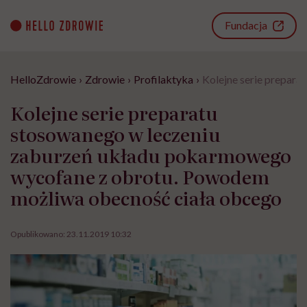
Go
to
Fundacja
content
HelloZdrowie
›
Zdrowie
›
Profilaktyka
›
Kolejne serie prepar
Kolejne serie preparatu
stosowanego w leczeniu
zaburzeń układu pokarmowego
wycofane z obrotu. Powodem
możliwa obecność ciała obcego
Opublikowano:
23.11.2019 10:32