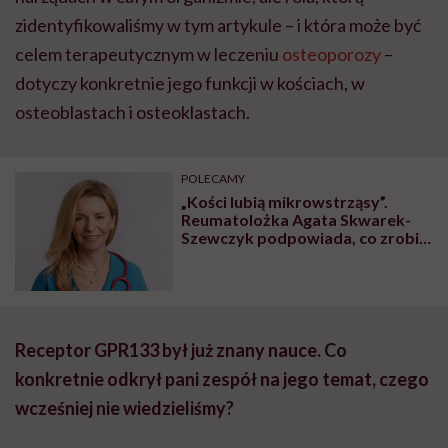
zidentyfikowaliśmy w tym artykule – i która może być
celem terapeutycznym w leczeniu
osteoporozy
–
dotyczy konkretnie jego funkcji w kościach, w
osteoblastach i osteoklastach.
POLECAMY
„Kości lubią mikrowstrząsy”.
Reumatolożka Agata Skwarek-
Szewczyk podpowiada, co zrobić,
by uniknąć osteoporozy
Receptor GPR133 był już znany nauce. Co
konkretnie odkrył pani zespół na jego temat, czego
wcześniej nie wiedzieliśmy?