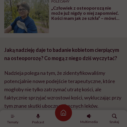
POLECAMY
„Człowiek z osteoporozą nie
może już nigdy o niej zapomnieć.
Kości mam jak ze szkła” – mówi
Anna Głowacka
Jaką nadzieję daje to badanie kobietom cierpiącym
na osteoporozę? Co mogą z niego dziś wyczytać?
Nadzieja polega na tym, że zidentyfikowaliśmy
potencjalnie nowe podejście terapeutyczne, które
mogłoby nie tylko zatrzymać utratę kości, ale
faktycznie sprzyjać wzrostowi kości, wykluczając przy
tym znane skutki uboczne obecnych leków.
Strona główna
Muszę jednak podkreślić, że to badania na bardzo
Multimedia
Szukaj
Tematy
Podcast