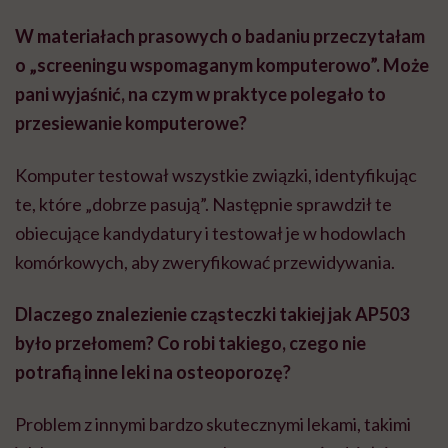
W materiałach prasowych o badaniu przeczytałam
o „screeningu wspomaganym komputerowo”. Może
pani wyjaśnić, na czym w praktyce polegało to
przesiewanie komputerowe?
Komputer testował wszystkie związki, identyfikując
te, które „dobrze pasują”. Następnie sprawdził te
obiecujące kandydatury i testował je w hodowlach
komórkowych, aby zweryfikować przewidywania.
Dlaczego znalezienie cząsteczki takiej jak AP503
było przełomem? Co robi takiego, czego nie
potrafią inne leki na osteoporozę?
Problem z innymi bardzo skutecznymi lekami, takimi