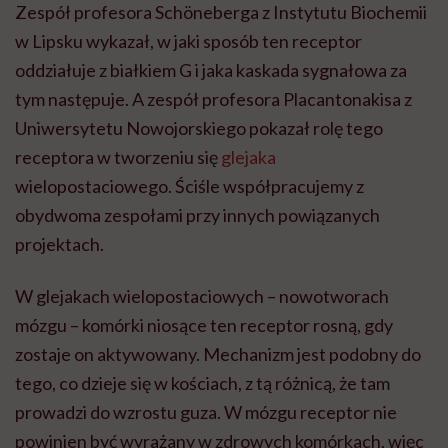
Zespół profesora Schöneberga z Instytutu Biochemii
w Lipsku wykazał, w jaki sposób ten receptor
oddziałuje z białkiem G i jaka kaskada sygnałowa za
tym następuje. A zespół profesora Placantonakisa z
Uniwersytetu Nowojorskiego pokazał rolę tego
receptora w tworzeniu się
glejaka
wielopostaciowego. Ściśle współpracujemy z
obydwoma zespołami przy innych powiązanych
projektach.
W glejakach wielopostaciowych – nowotworach
mózgu – komórki niosące ten receptor rosną, gdy
zostaje on aktywowany. Mechanizm jest podobny do
tego, co dzieje się w kościach, z tą różnicą, że tam
prowadzi do wzrostu guza. W mózgu receptor nie
powinien być wyrażany w zdrowych komórkach, więc