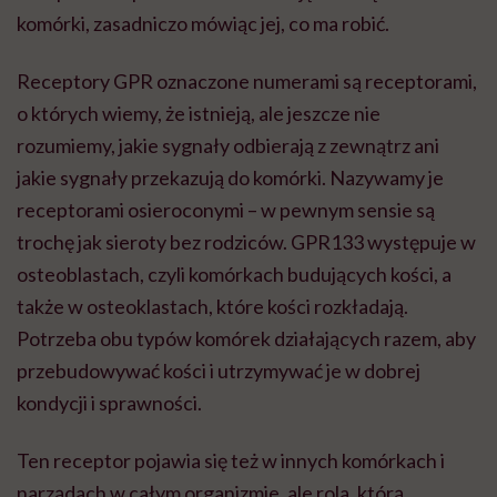
komórki, zasadniczo mówiąc jej, co ma robić.
Receptory GPR oznaczone numerami są receptorami,
o których wiemy, że istnieją, ale jeszcze nie
rozumiemy, jakie sygnały odbierają z zewnątrz ani
jakie sygnały przekazują do komórki. Nazywamy je
receptorami osieroconymi – w pewnym sensie są
trochę jak sieroty bez rodziców. GPR133 występuje w
osteoblastach, czyli komórkach budujących kości, a
także w osteoklastach, które kości rozkładają.
Potrzeba obu typów komórek działających razem, aby
przebudowywać kości i utrzymywać je w dobrej
kondycji i sprawności.
Ten receptor pojawia się też w innych komórkach i
narządach w całym organizmie, ale rola, którą