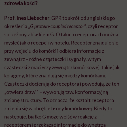
zdrowia kości?
Prof. Ines Liebscher:
GPR to skrót od angielskiego
określenia „
G protein-coupled receptor
”, czyli receptor
sprzężony z białkiem G. O takich receptorach można
myśleć jak o recepcji w hotelu. Receptor znajduje się
przy wejściu do komórki i odbiera informacje z
zewnątrz – różne cząsteczki i sygnały, w tym
cząsteczki z macierzy zewnątrzkomórkowej, takie jak
kolageny, które znajdują się między komórkami.
Cząsteczki docierają do receptora i powodują, że ten
„otwiera drzwi” – wywołują tzw. konformacyjną
zmianę struktury. To oznacza, że kształt receptora
zmienia się w obrębie błony komórkowej. Kiedy to
następuje, białko G może wejść w reakcję z
receptorem i przekazać informację do wnętrza