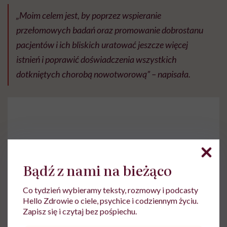
„Moim celem jest, by poprzez wspieranie
przełomowych badań oraz promowanie dobrostanu
pacjentów i ich bliskich uratować jeszcze więcej
istnień i poprawić doświadczenia wszystkich
dotkniętych chorobą nowotworową” – napisała.
Do wyświetlenia tego materiału z zewnętrznego
Bądź z nami na bieżąco
serwisu (Instagram, Facebook, YouTube, itp.)
wymagana jest zgoda na pliki cookie.
Co tydzień wybieramy teksty, rozmowy i podcasty
Zmień ustawienia
Hello Zdrowie o ciele, psychice i codziennym życiu.
Zapisz się i czytaj bez pośpiechu.