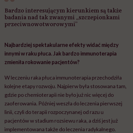
Bardzo interesującym kierunkiem są także
badania nad tak zwanymi „szczepionkami
przeciwnowotworowymi”
Najbardziej spektakularne efekty widać między
innymi w raku płuca. Jak bardzo immunoterapia
zmieniła rokowanie pacjentów?
W leczeniu raka płuca immunoterapia przechodziła
kolejne etapy rozwoju. Najpierw była stosowana tam,
gdzie po chemioterapii nie było już nic więcej do
zaoferowania. Później weszła do leczenia pierwszej
linii, czyli do terapii rozpoczynanej od razu u
pacjentów w stadium rozsiewu raka, a dziś jest już
implementowana także do leczenia radykalnego.