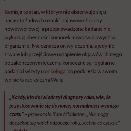
Remisja to stan, w którym nie obserwuje się u
pacjenta żadnych oznak i objawów choroby
nowotworowej, a przeprowadzone badania nie
wykazują obecności komórek nowotworowych w
organizmie. Nie oznacza on wyleczenia, a jedynie
trwałe lub przejściowe ustąpienie objawów, dlatego
po zakończonym leczeniu konieczne są regularne
badania i wizyty u
onkologa
, co podkreśla w swoim
wpisie także księżna Walii.
„Każdy, kto doświadczył diagnozy raka, wie, że
przystosowanie się do nowej normalności wymaga
czasu”
– przekazała Kate Middleton. „Nie mogę
doczekać się nadchodzącego roku. Jest na co czekać”