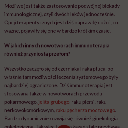
Możliwe jest także zastosowanie podwójnej blokady
immunologicznej, czyli dwóch leków jednocześnie.
Opcji terapeutycznych jest dziś naprawdę dużo i, co
ważne, pojawiły się one w bardzo krótkim czasie.
W jakich innych nowotworach immunoterapia
również przyniosła przełom?
Wszystko zaczęło się od czerniaka i raka płuca, bo
właśnie tam możliwości leczenia systemowego były
najbardziej ograniczone. Dziś immunoterapia jest
stosowana także w nowotworach przewodu
pokarmowego,
jelita grubego
, raku piersi, raku
nerkowokomórkowym,
raku pęcherza moczowego
.
Bardzo dynamicznie rozwija się również ginekologia
onkologiczna. Tak więc tych wskazań stale przybywa.