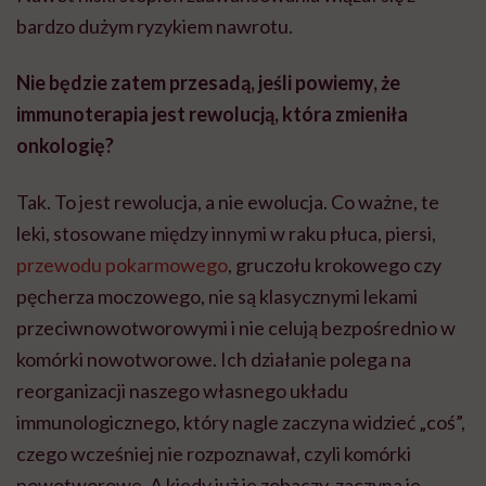
bardzo dużym ryzykiem nawrotu.
Nie będzie zatem przesadą, jeśli powiemy, że
immunoterapia jest rewolucją, która zmieniła
onkologię?
Tak. To jest rewolucja, a nie ewolucja. Co ważne, te
leki, stosowane między innymi w raku płuca, piersi,
przewodu pokarmowego
, gruczołu krokowego czy
pęcherza moczowego, nie są klasycznymi lekami
przeciwnowotworowymi i nie celują bezpośrednio w
komórki nowotworowe. Ich działanie polega na
reorganizacji naszego własnego układu
immunologicznego, który nagle zaczyna widzieć „coś”,
czego wcześniej nie rozpoznawał, czyli komórki
nowotworowe. A kiedy już je zobaczy, zaczyna je