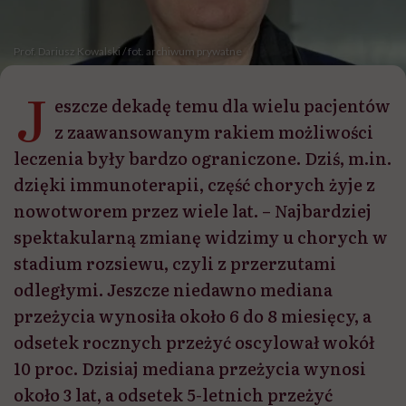
Prof. Dariusz Kowalski / fot. archiwum prywatne
J
eszcze dekadę temu dla wielu pacjentów
z zaawansowanym rakiem możliwości
leczenia były bardzo ograniczone. Dziś, m.in.
dzięki immunoterapii, część chorych żyje z
nowotworem przez wiele lat. – Najbardziej
spektakularną zmianę widzimy u chorych w
stadium rozsiewu, czyli z przerzutami
odległymi. Jeszcze niedawno mediana
przeżycia wynosiła około 6 do 8 miesięcy, a
odsetek rocznych przeżyć oscylował wokół
10 proc. Dzisiaj mediana przeżycia wynosi
około 3 lat, a odsetek 5-letnich przeżyć