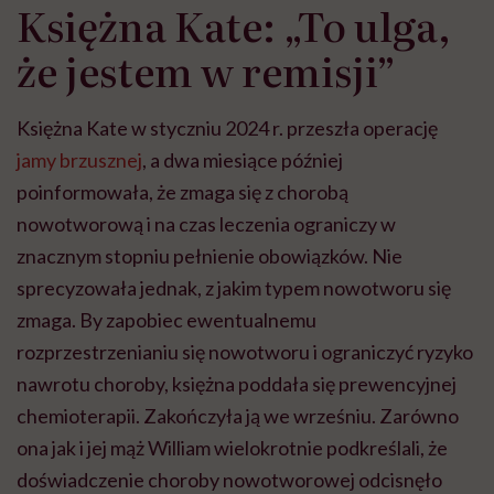
Księżna Kate: „To ulga,
że jestem w remisji”
Księżna Kate w styczniu 2024 r. przeszła operację
jamy brzusznej
, a dwa miesiące później
poinformowała, że zmaga się z chorobą
nowotworową i na czas leczenia ograniczy w
znacznym stopniu pełnienie obowiązków. Nie
sprecyzowała jednak, z jakim typem nowotworu się
zmaga. By zapobiec ewentualnemu
rozprzestrzenianiu się nowotworu i ograniczyć ryzyko
nawrotu choroby, księżna poddała się prewencyjnej
chemioterapii. Zakończyła ją we wrześniu. Zarówno
ona jak i jej mąż William wielokrotnie podkreślali, że
doświadczenie choroby nowotworowej odcisnęło