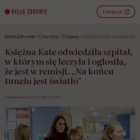
Go
to
Fundacja
content
HelloZdrowie
›
Choroby
›
Objawy
›
Księżna Kate odwiedziła szp
Księżna Kate odwiedziła szpital,
w którym się leczyła i ogłosiła,
że jest w remisji. „Na końcu
tunelu jest światło”
Opublikowano:
15.01.2025 10:16