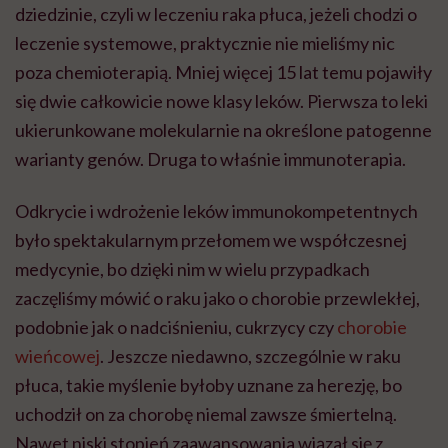
dziedzinie, czyli w leczeniu raka płuca, jeżeli chodzi o
leczenie systemowe, praktycznie nie mieliśmy nic
poza chemioterapią. Mniej więcej 15 lat temu pojawiły
się dwie całkowicie nowe klasy leków. Pierwsza to leki
ukierunkowane molekularnie na określone patogenne
warianty genów. Druga to właśnie immunoterapia.
Odkrycie i wdrożenie leków immunokompetentnych
było spektakularnym przełomem we współczesnej
medycynie, bo dzięki nim w wielu przypadkach
zaczęliśmy mówić o raku jako o chorobie przewlekłej,
podobnie jak o nadciśnieniu, cukrzycy czy
chorobie
wieńcowej
. Jeszcze niedawno, szczególnie w raku
płuca, takie myślenie byłoby uznane za herezję, bo
uchodził on za chorobę niemal zawsze śmiertelną.
Nawet niski stopień zaawansowania wiązał się z