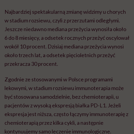
Najbardziej spektakularną zmianę widzimy u chorych
w stadium rozsiewu, czyli z przerzutami odległymi.
Jeszcze niedawno mediana przeżycia wynosiła około
6 do 8 miesięcy, a odsetek rocznych przeżyć oscylował
wokół 10 procent. Dzisiaj mediana przeżycia wynosi
około trzech lat, a odsetek pięcioletnich przeżyć
przekracza 30 procent.
Zgodnie ze stosowanymi w Polsce programami
lekowymi, w stadium rozsiewu immunoterapia może
być stosowana samodzielnie, bez chemioterapii, u
pacjentów z wysoką ekspresją białka PD-L1. Jeżeli
ekspresja jest niższa, często łączymy immunoterapię z
chemioterapią przez kilka cykli, a następnie
kontynuujemy samo leczenie immunologiczne.