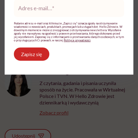
Adres
e-
mail
*
Podanie adresu e-mail oraz kliknięcie „Zapisz się” oznacza zgodę na otrzymywanie
wiadomości o nowościach, produktach, promocjach lub usługach dot. Hello Zdrowie. W
Źródło: BBC, New York Post
dowolnym momencie możesz zrezygnować z otrzymywania newslettera. Wycofanie
zgody nie ma wpływu na zgodność z prawem przetwarzania, którego dokonano przed
jej wycofaniem. Zapoznaj się z informacjami o przetwarzaniu danych osobowych, w tym
o przysługujących Ci prawach, w naszej
Polityce prywatności
.
Zapisz się
Marta Dragan
Z czytania, gadania i pisania uczyniła
sposób na życie. Pracowała w Wirtualnej
Polsce i TVN. W Hello Zdrowie jest
dziennikarką i wydawczynią
Zobacz profil
Udostępnij