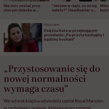
Nie móc zostać przy
"Jestem w ciąży, co mi się
Wkró
chorym dziecku w
należy?". Headhunter o
Inst
szpitalu to tortura.
zmianie pokoleniowej u
atak
"Przeszkadzać w tym
kobiet w ciąży na rynku
wars
może chyba tylko
pracy
eksp
POLECAMY
głupota i brak
Księżna Kate w przejmującym
wyobraźni"
przesłaniu: „Po prostu kochajmy i
bądźmy kochani”
„Przystosowanie się do
nowej normalności
wymaga czasu”
We wtorek księżna odwiedziła szpital Royal Marsden
w zachodnim Londynie, którego przez ostatnie