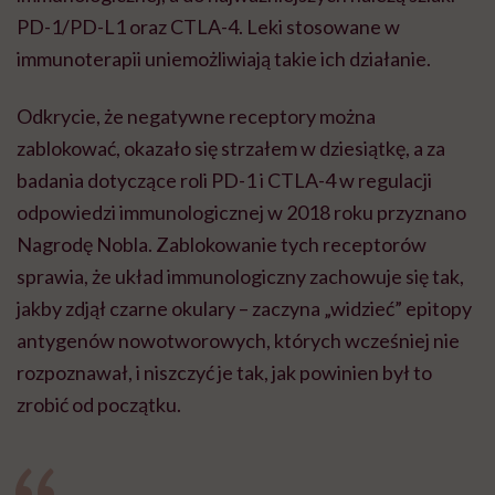
PD-1/PD-L1 oraz CTLA-4. Leki stosowane w
immunoterapii uniemożliwiają takie ich działanie.
Odkrycie, że negatywne receptory można
zablokować, okazało się strzałem w dziesiątkę, a za
badania dotyczące roli PD-1 i CTLA-4 w regulacji
odpowiedzi immunologicznej w 2018 roku przyznano
Nagrodę Nobla. Zablokowanie tych receptorów
sprawia, że układ immunologiczny zachowuje się tak,
jakby zdjął czarne okulary – zaczyna „widzieć” epitopy
antygenów nowotworowych, których wcześniej nie
rozpoznawał, i niszczyć je tak, jak powinien był to
zrobić od początku.