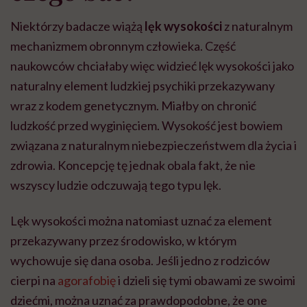
Niektórzy badacze wiążą
lęk wysokości
z naturalnym
mechanizmem obronnym człowieka. Część
naukowców chciałaby więc widzieć lęk wysokości jako
naturalny element ludzkiej psychiki przekazywany
wraz z kodem genetycznym. Miałby on chronić
ludzkość przed wyginięciem. Wysokość jest bowiem
związana z naturalnym niebezpieczeństwem dla życia i
zdrowia. Koncepcję tę jednak obala fakt, że nie
wszyscy ludzie odczuwają tego typu lęk.
Lęk wysokości można natomiast uznać za element
przekazywany przez środowisko, w którym
wychowuje się dana osoba. Jeśli jedno z rodziców
cierpi na
agorafobię
i dzieli się tymi obawami ze swoimi
dziećmi, można uznać za prawdopodobne, że one