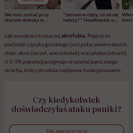
Nie móc zostać przy
"Jestem w ciąży, co mi się
Wkró
chorym dziecku w
należy?". Headhunter o
Inst
szpitalu to tortura.
zmianie pokoleniowej u
atak
"Przeszkadzać w tym
kobiet w ciąży na rynku
wars
Lęk wysokości to inaczej
akrofobia
. Pojęcie to
może chyba tylko
pracy
eksp
głupota i brak
pochodzi z języka greckiego i jest połączeniem dwóch
wyobraźni"
słów:
akros
(szczyt, wierzchołek) oraz
phobos
(strach).
U 3–5% populacji przyjmuje on postać panicznego
strachu, który utrudnia codzienne funkcjonowanie.
Czy kiedykolwiek
doświadczyłaś ataku paniki?
Tak, zdarza mi się to