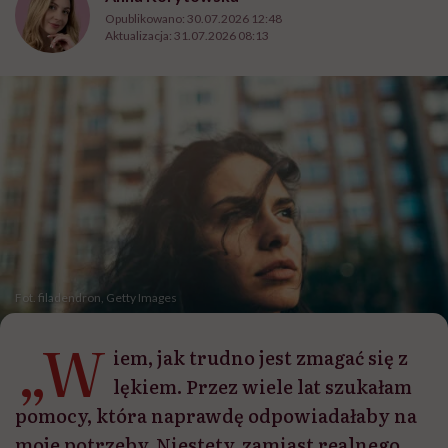
Opublikowano:
30.07.2026 12:48
Aktualizacja:
31.07.2026 08:13
Fot. filadendron, Getty Images
„W
iem, jak trudno jest zmagać się z
lękiem. Przez wiele lat szukałam
pomocy, która naprawdę odpowiadałaby na
moje potrzeby. Niestety, zamiast realnego