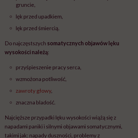
gruncie,
lęk przed upadkiem,
lęk przed śmiercią.
Do najczęstszych
somatycznych objawów lęku
wysokości należą
:
przyśpieszenie pracy serca,
wzmożona potliwość,
zawroty głowy
,
znaczna bladość.
Najcięższe przypadki lęku wysokości wiążą się z
napadami paniki i silnymi objawami somatycznymi,
takimi jak: napady duszności, problemy z