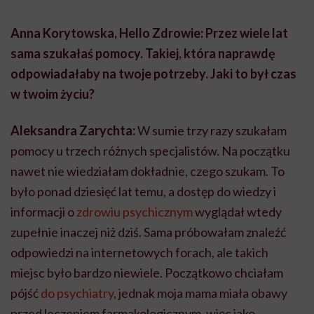
Anna Korytowska, Hello Zdrowie: Przez wiele lat
sama szukałaś pomocy. Takiej, która naprawdę
odpowiadałaby na twoje potrzeby. Jaki to był czas
w twoim życiu?
Aleksandra Zarychta:
W sumie trzy razy szukałam
pomocy u trzech różnych specjalistów. Na początku
nawet nie wiedziałam dokładnie, czego szukam. To
było ponad dziesięć lat temu, a dostęp do wiedzy i
informacji o
zdrowiu psychicznym
wyglądał wtedy
zupełnie inaczej niż dziś. Sama próbowałam znaleźć
odpowiedzi na internetowych forach, ale takich
miejsc było bardzo niewiele. Początkowo chciałam
pójść
do psychiatry
, jednak moja mama miała obawy
przed leczeniem farmakologicznym, więc jako