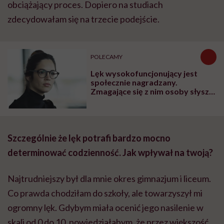
obciążający proces. Dopiero na studiach
zdecydowałam się na trzecie podejście.
POLECAMY
Lęk wysokofuncjonujący jest
społecznie nagradzany.
Zmagające się z nim osoby słyszą:
„rób jeszcze więcej”
Szczególnie że lęk potrafi bardzo mocno
determinować codzienność. Jak wpływał na twoją?
Najtrudniejszy był dla mnie okres gimnazjum i liceum.
Co prawda chodziłam do szkoły, ale towarzyszył mi
ogromny lęk. Gdybym miała ocenić jego nasilenie w
skali od 0 do 10, powiedziałabym, że przez większość