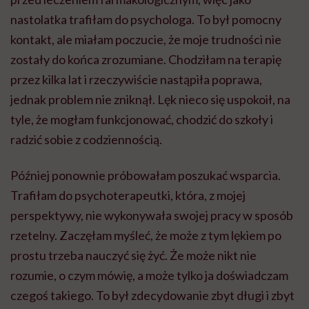
nastolatka trafiłam do psychologa. To był pomocny
kontakt, ale miałam poczucie, że moje trudności nie
zostały do końca zrozumiane. Chodziłam na terapię
przez kilka lat i rzeczywiście nastąpiła poprawa,
jednak problem nie zniknął. Lęk nieco się uspokoił, na
tyle, że mogłam funkcjonować, chodzić do szkoły i
radzić sobie z codziennością.
Później ponownie próbowałam poszukać wsparcia.
Trafiłam do psychoterapeutki, która, z mojej
perspektywy, nie wykonywała swojej pracy w sposób
rzetelny. Zaczęłam myśleć, że może z tym lękiem po
prostu trzeba nauczyć się żyć. Że może nikt nie
rozumie, o czym mówię, a może tylko ja doświadczam
czegoś takiego. To był zdecydowanie zbyt długi i zbyt