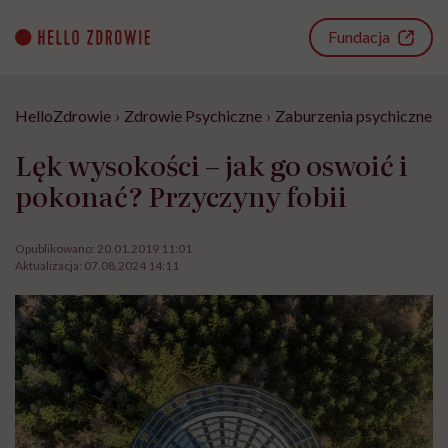
Go
to
Fundacja
content
HelloZdrowie
›
Zdrowie Psychiczne
›
Zaburzenia psychiczne
›
Lęk wysokości – jak go oswoić i
pokonać? Przyczyny fobii
Opublikowano:
20.01.2019 11:01
Aktualizacja:
07.08.2024 14:11