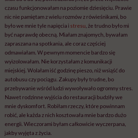
czasu funkcjonowałam na poziomie dziesięciu. Prawie
nic nie pamiętam z wielu rozmów z rówieśnikami, bo
było we mnie tyle napięcia i
stresu
, że trudno było mi
być naprawdę obecną. Miałam znajomych, bywałam
zapraszana na spotkania, ale coraz częściej
odmawiałam. W pewnym momencie bardzo się
wyizolowałam. Nie korzystałam z komunikacji
miejskiej. Wolałam iść godzinę pieszo, niż wsiąść do
autobusu czy pociągu. Zakupy były trudne, bo
przebywanie wśród ludzi wywoływało ogromny stres.
Nawet rodzinne wyjścia do restauracji budziły we
mnie dyskomfort. Robiłam rzeczy, które powinnam
robić, ale każda z nich kosztowała mnie bardzo dużo
energii. Wieczorami byłam całkowicie wyczerpana,
jakby wyjęta z życia.