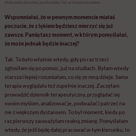
Aleksandra Zarychta, psycholożka / fot. archiwum prywatne
Wspomniałaś, że w pewnym momencie miałaś
poczucie, że z lękiem będziesz mierzyć się już
zawsze. Pamiętasz moment, w którym pomyślałaś,
że może jednak będzie inaczej?
Tak. To było właśnie wtedy, gdy po raz trzeci
zgłosiłam się po pomoc, już na studiach. Byłam wtedy
starsza i lepiej rozumiałam, co się ze mną dzieje. Sama
terapia wyglądała też zupełnie inaczej. Zaczęłam
prowadzić dziennik terapeutyczny, przyglądać się
swoim myślom, analizować je, podważać i patrzeć na
nie z większym dystansem. To był moment, kiedy po
raz pierwszy zauważyłam realną zmianę. Pomyślałam
wtedy, że jeśli będę dalej pracować w tym kierunku, to