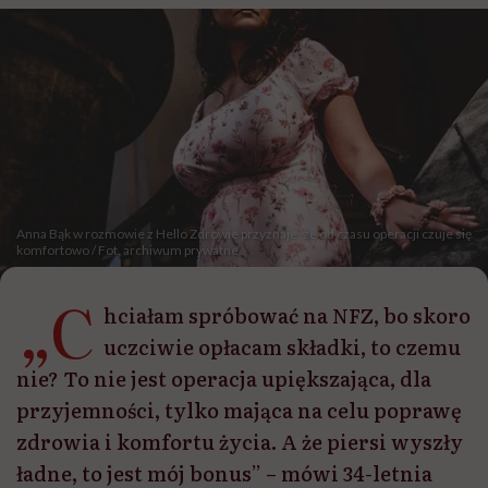
Anna Bąk w rozmowie z Hello Zdrowie przyznaje, że od czasu operacji czuje się
komfortowo / Fot. archiwum prywatne
„C
hciałam spróbować na NFZ, bo skoro
uczciwie opłacam składki, to czemu
nie? To nie jest operacja upiększająca, dla
przyjemności, tylko mająca na celu poprawę
zdrowia i komfortu życia. A że piersi wyszły
ładne, to jest mój bonus” – mówi 34-letnia