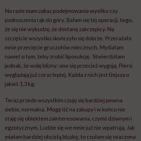
Na razie mam zakaz podejmowania wysiłku czy
podnoszenia rąk do góry. Bałam się tej operacji, tego,
że się nie wybudzę, że dostanę zakrzepicy. Na
szczęście wszystko skończyło się dobrze. Przerażało
mnie przecięcie gruczołów mlecznych. Myślałam
nawet o tym, żeby zrobić liposukcję. Stwierdziłam
jednak, że wolę blizny: one się przecież wygoją. Piersi
wyglądają już coraz lepiej. Każda z nich jest lżejsza o
jakieś 1,3 kg.
Teraz przede wszystkim czuję się bardziej pewna
siebie, normalna. Mogę iść na zakupy i w końcu nie
staję się obiektem zainteresowania, czymś dziwnym i
egzotycznym. Ludzie się we mnie już nie wpatrują. Jak
miałam bardziej obcisłą bluzkę, to czułam się osaczona