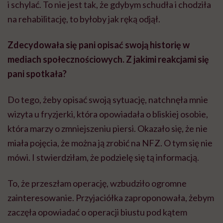
i schylać. To nie jest tak, że gdybym schudła i chodziła
na rehabilitację, to byłoby jak ręką odjął.
Zdecydowała się pani opisać swoją historię w
mediach społecznościowych. Z jakimi reakcjami się
pani spotkała?
Do tego, żeby opisać swoją sytuację, natchnęła mnie
wizyta u fryzjerki, która opowiadała o bliskiej osobie,
która marzy o zmniejszeniu piersi. Okazało się, że nie
miała pojęcia, że można ją zrobić na NFZ. O tym się nie
mówi. I stwierdziłam, że podzielę się tą informacją.
To, że przeszłam operację, wzbudziło ogromne
zainteresowanie. Przyjaciółka zaproponowała, żebym
zaczęła opowiadać o operacji biustu pod kątem