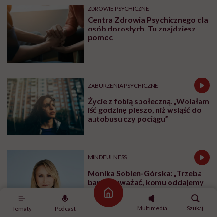
ZDROWIE PSYCHICZNE
Centra Zdrowia Psychicznego dla
osób dorosłych. Tu znajdziesz
pomoc
ZABURZENIA PSYCHICZNE
Życie z fobią społeczną. „Wolałam
iść godzinę pieszo, niż wsiąść do
autobusu czy pociągu”
MINDFULNESS
Monika Sobień-Górska: „Trzeba
bardzo uważać, komu oddajemy
swoją wrażliwość, pieniądze i
Strona główna
zaufanie”
Multimedia
Szukaj
Tematy
Podcast