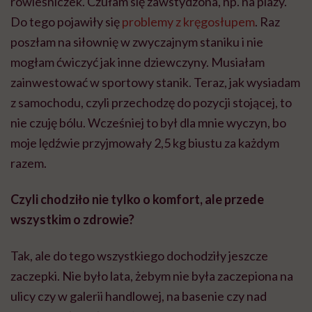
rówieśniczek. Czułam się zawstydzona, np. na plaży.
Do tego pojawiły się
problemy z kręgosłupem
. Raz
poszłam na siłownię w zwyczajnym staniku i nie
mogłam ćwiczyć jak inne dziewczyny. Musiałam
zainwestować w sportowy stanik. Teraz, jak wysiadam
z samochodu, czyli przechodzę do pozycji stojącej, to
nie czuję bólu. Wcześniej to był dla mnie wyczyn, bo
moje lędźwie przyjmowały 2,5 kg biustu za każdym
razem.
Czyli chodziło nie tylko o komfort, ale przede
wszystkim o zdrowie?
Tak, ale do tego wszystkiego dochodziły jeszcze
zaczepki. Nie było lata, żebym nie była zaczepiona na
ulicy czy w galerii handlowej, na basenie czy nad