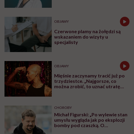
OBJAWY
Czerwone plamy na żołędzi są
wskazaniem do wizyty u
specjalisty
OBJAWY
Mięśnie zaczynamy tracić już po
trzydziestce. „Najgorsze, co
można zrobić, to uznać utratę
sprawności za nieunikniony
element starzenia”
CHOROBY
Michał Figurski: „Po wylewie stan
umysłu wygląda jak po eksplozji
bomby pod czaszką. O
jakiejkolwiek pracy myśli się na