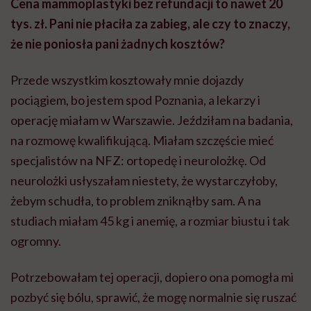
Cena mammoplastyki bez refundacji to nawet 20
tys. zł. Pani nie płaciła za zabieg, ale czy to znaczy,
że nie poniosła pani żadnych kosztów?
Przede wszystkim kosztowały mnie dojazdy
pociągiem, bo jestem spod Poznania, a lekarzy i
operację miałam w Warszawie. Jeździłam na badania,
na rozmowę kwalifikującą. Miałam szczęście mieć
specjalistów na NFZ: ortopedę i neurolożkę. Od
neurolożki usłyszałam niestety, że wystarczyłoby,
żebym schudła, to problem zniknąłby sam. A na
studiach miałam 45 kg i anemię, a rozmiar biustu i tak
ogromny.
Potrzebowałam tej operacji, dopiero ona pomogła mi
pozbyć się bólu, sprawić, że mogę normalnie się ruszać