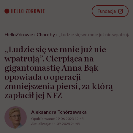
Go
to
Fundacja
content
HelloZdrowie
›
Choroby
›
„Ludzie się we mnie już nie wpatrują
„Ludzie się we mnie już nie
wpatrują”. Cierpiąca na
gigantomastię Anna Bąk
opowiada o operacji
zmniejszenia piersi, za którą
zapłacił jej NFZ
Aleksandra Tchórzewska
Opublikowano:
29.06.2023 12:45
Aktualizacja:
11.09.2025 21:45