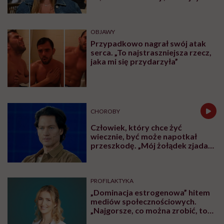
nie będę już świadoma”
OBJAWY
Przypadkowo nagrał swój atak
serca. „To najstraszniejsza rzecz,
jaka mi się przydarzyła”
CHOROBY
Człowiek, który chce żyć
wiecznie, być może napotkał
przeszkodę. „Mój żołądek zjada
sam siebie”
PROFILAKTYKA
„Dominacja estrogenowa” hitem
mediów społecznościowych.
„Najgorsze, co można zrobić, to
leczyć modne hasło”