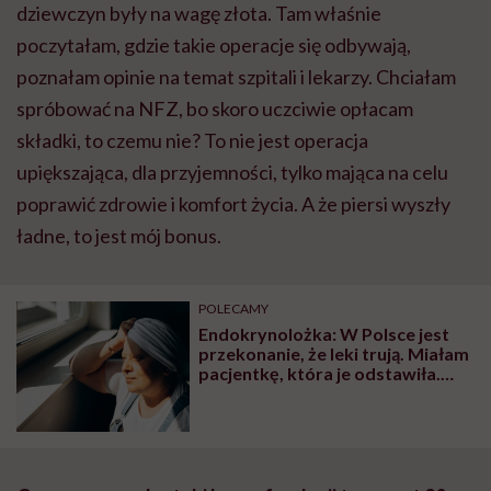
dziewczyn były na wagę złota. Tam właśnie
poczytałam, gdzie takie operacje się odbywają,
poznałam opinie na temat szpitali i lekarzy. Chciałam
spróbować na NFZ, bo skoro uczciwie opłacam
składki, to czemu nie? To nie jest operacja
upiększająca, dla przyjemności, tylko mająca na celu
poprawić zdrowie i komfort życia. A że piersi wyszły
ładne, to jest mój bonus.
POLECAMY
Endokrynolożka: W Polsce jest
przekonanie, że leki trują. Miałam
pacjentkę, która je odstawiła.
Wróciła do mnie, kiedy wypadły
jej brwi