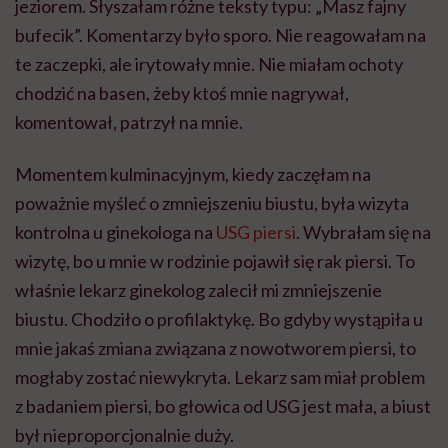
jeziorem. Słyszałam różne teksty typu: „Masz fajny
bufecik”. Komentarzy było sporo. Nie reagowałam na
te zaczepki, ale irytowały mnie. Nie miałam ochoty
chodzić na basen, żeby ktoś mnie nagrywał,
komentował, patrzył na mnie.
Momentem kulminacyjnym, kiedy zaczęłam na
poważnie myśleć o zmniejszeniu biustu, była wizyta
kontrolna u ginekologa na
USG piersi
. Wybrałam się na
wizytę, bo u mnie w rodzinie pojawił się rak piersi. To
właśnie lekarz ginekolog zalecił mi zmniejszenie
biustu. Chodziło o profilaktykę. Bo gdyby wystąpiła u
mnie jakaś zmiana związana z nowotworem piersi, to
mogłaby zostać niewykryta. Lekarz sam miał problem
z badaniem piersi, bo głowica od USG jest mała, a biust
był nieproporcjonalnie duży.