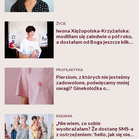
ciężko” – mówi modelka
ŻYCIE
Iwona Xiężopolska-Krzyżańska:
modliłam się zaledwie o pół roku,
a dostałam od Boga jeszcze kilka
lat
PROFILAKTYKA
Piersiom, z których nie jesteśmy
zadowolone, poświęcamy mniej
uwagi? Ginekolożka o
samobadaniu
BADANIA
„Nie wiem, co sobie
wyobrażałam? Że dostanę SMS-a
z ostrzeżeniem: 'hello, jak się nie