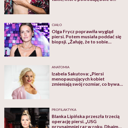
charakterze rozpierającym”. Czy
torbieli w piersi trzeba się bać?
Tłumaczy dr Jacek Tulimowski
CIAŁO
Olga Frycz poprawiła wygląd
piersi. Potem musiała poddać się
biopsji. „Żałuję, że to sobie
zrobiłam”
ANATOMIA
Izabela Sakutova: „Piersi
menopauzujących kobiet
zmieniają swój rozmiar, co bywa
dla wielu pań zaskoczeniem”
PROFILAKTYKA
Blanka Lipińska przeszła trzecią
operację piersi. „USG
przynajmniej raz w roku. Dbajmy