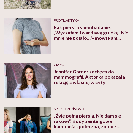
PROFILAKTYKA
Rak piersi a samobadanie.
„Wyczułam twardawą grudkę. Nic
mnie nie bolało…”- mówi Pani
Fizjoterapeutka
CIAŁO
Jennifer Garner zachęca do
mammografii. Aktorka pokazała
relację z własnej wizyty
SPOŁECZEŃSTWO
„Żyję pełną piersią. Nie dam się
rakowi”. Bodypaintingowa
kampania społeczna, zobacz
niesamowite malunki