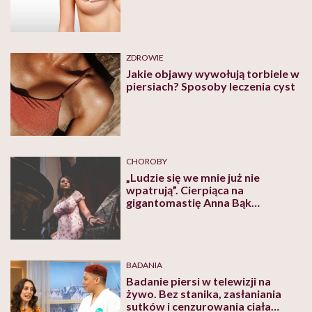
ZDROWIE
Jakie objawy wywołują torbiele w
piersiach? Sposoby leczenia cyst
CHOROBY
„Ludzie się we mnie już nie
wpatrują”. Cierpiąca na
gigantomastię Anna Bąk
opowiada o operacji zmniejszenia
piersi, za którą zapłacił jej NFZ
BADANIA
Badanie piersi w telewizji na
żywo. Bez stanika, zasłaniania
sutków i cenzurowania ciała