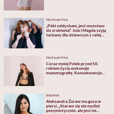
PROFILAKTYKA
„Póki oddycham, jest mnóstwo
do zrobienia”. Jola i Magda szyją
turbany dla dziewczyn z całej
Polski i apelują: badaj cycki!
PROFILAKTYKA
Coraz mniej Polek przed 50.
rokiem życia wykonuje
mammografię. Konsekwencje
będą tragiczne w skutkach,
alarmują eksperci
BADANIA
Aleksandra Żuraw ma guza w
piersi. „Staram się nie myśleć
pesymistycznie, ale jest mi