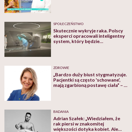
modelki
SPOŁECZEŃSTWO
Skutecznie wykryje raka. Polscy
eksperci opracowali inteligentny
system, który będzie
monitorował stan zdrowia piersi
ZDROWIE
„Bardzo duży biust stygmatyzuje.
Pacjentki są często 'schowane’,
mają zgarbioną postawę ciała” – o
pomniejszaniu piersi mówi
chirurg plastyczna lek. med.
Marta Lechowicz-Wilińska
BADANIA
Adrian Szałek: „Wiedziałem, że
rak piersi w znakomitej
większości dotyka kobiet. Ale