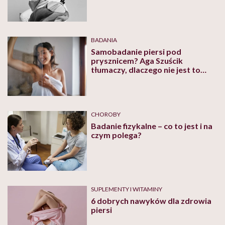
nigdy nie miało to dla mnie
pejoratywnego wydźwięku, że
choruję na chorobę, która nie jest
męska”
BADANIA
Samobadanie piersi pod
prysznicem? Aga Szuścik
tłumaczy, dlaczego nie jest to
najlepszy wybór
CHOROBY
Badanie fizykalne – co to jest i na
czym polega?
SUPLEMENTY I WITAMINY
6 dobrych nawyków dla zdrowia
piersi