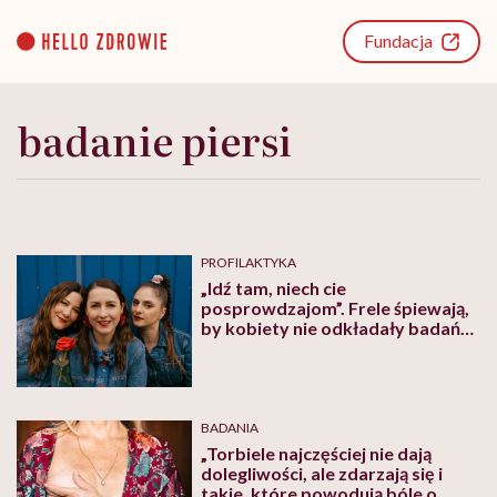
Go
to
Fundacja
content
badanie piersi
PROFILAKTYKA
„Idź tam, niech cie
posprowdzajom”. Frele śpiewają,
by kobiety nie odkładały badań
na później
BADANIA
„Torbiele najczęściej nie dają
dolegliwości, ale zdarzają się i
takie, które powodują bóle o