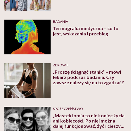
zbadasz, to za pół roku będziesz
miała raka?'” – mówi Magda,
jedna z bohaterek akcji „Pomacaj
Się”
BADANIA
Termografia medyczna – co to
jest, wskazania i przebieg
ZDROWIE
„Proszę ściągnąć stanik” – mówi
lekarz podczas badania. Czy
zawsze należy się na to zgadzać?
SPOŁECZEŃSTWO
„Mastektomia to nie koniec życia
ani kobiecości. Po niej można
dalej funkcjonować, żyć i cieszyć