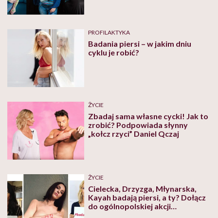
PROFILAKTYKA
Badania piersi – w jakim dniu
cyklu je robić?
ŻYCIE
Zbadaj sama własne cycki! Jak to
zrobić? Podpowiada słynny
„kołcz rzyci” Daniel Qczaj
ŻYCIE
Cielecka, Drzyzga, Młynarska,
Kayah badają piersi, a ty? Dołącz
do ogólnopolskiej akcji
#badampiersi