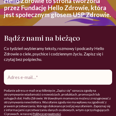
Hello Zdrowie to strona tworzona
przez Fundację Hello Zdrowie, która
jest społecznym głosem USP Zdrowie.
Bądź z nami na bieżąco
Co tydzień wybieramy teksty, rozmowy i podcasty Hello
Zdrowie o ciele, psychice i codziennym życiu. Zapisz się i
czytaj bez pośpiechu.
Adres
e-
mail
*
Podanie adresu e-mail oraz kliknięcie „Zapisz się” oznacza zgodę na
otrzymywanie wiadomości o nowościach, produktach, promocjach lub
usługach dot. Hello Zdrowie. W dowolnym momencie możesz zrezygnować z
otrzymywania newslettera. Wycofanie zgody nie ma wpływu na zgodność z
prawem przetwarzania, którego dokonano przed jej wycofaniem. Zapoznaj się
z informacjami o przetwarzaniu danych osobowych, w tym o przysługujących
Ci prawach, w naszej
Polityce prywatności
.