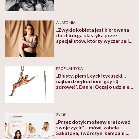
się tym życiem” – mówią autorki
niezwykłych zdjęć kobiet po raku
piersi i akcji „Pomacaj się”
ANATOMIA
„Zwykle kobieta jest kierowana
do chirurga plastyka przez
specjalistów, którzy wyczerpali
już inne metody pomocy”. Dr n.
med. Anna Kasielska-Trojan o
gigantomastii
PROFILAKTYKA
„Biusty, piersi, cycki cycuszki…
najbardziej kochom, gdy są
zdrowe!”. Daniel Qczaj o udziale
w akcji „BreastFit”
ŻYCIE
„Przez dotyk możemy uratować
swoje życie” – mówi Izabela
Sakutova, twórczyni kampanii
Dotykam=Wygrywam