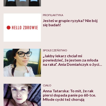
PROFILAKTYKA
Jesteś w grupie ryzyka? Nie bój
się badań!
SPOŁECZEŃSTWO
„Jakby lekarz chciał mi
powiedzieć, że jestem za młoda
na raka”. Ania Domiańczyk o życiu
z rakiem
CIAŁO
Anna Tatarska: To mit, że rak
piersi dopada panie po 60-tce.
Młode cycki też chorują