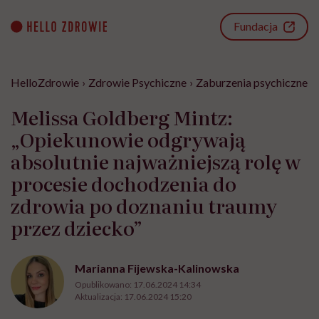
Go
to
Fundacja
content
HelloZdrowie
›
Zdrowie Psychiczne
›
Zaburzenia psychiczne
›
Melissa Goldberg Mintz:
„Opiekunowie odgrywają
absolutnie najważniejszą rolę w
procesie dochodzenia do
zdrowia po doznaniu traumy
przez dziecko”
Marianna Fijewska-Kalinowska
Opublikowano:
17.06.2024 14:34
Aktualizacja:
17.06.2024 15:20