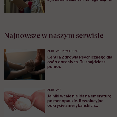
Młodzieży. Świadczenia przeznaczone są dla dzieci do
18 r.ż. oraz młodzieży do 21 r.ż. kształcącej się w
szkołach ponadpodstawowych do ich ukończenia, (z
zastrzeżeniem, że osoby poniżej 18 r.ż. muszą posiadać
zgodę opiekuna prawnego na korzystanie ze
świadczeń).
W zespole lub ośrodku możesz skorzystać z
następujących świadczeń:
porada psychologiczna diagnostyczna
porada psychologiczna
sesja
psychoterapii
indywidualnej
sesja psychoterapii rodzinnej
sesja psychoterapii grupowej