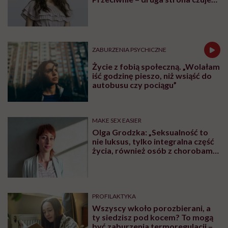
Świadczenia psychiatrycznej opieki zdrowotnej dla
dzieci i młodzieży są realizowane na trzech
poziomach.
I poziom referencyjny
Ośrodki Środowiskowej Opieki Psychologicznej i
Psychoterapeutycznej dla Dzieci i Młodzieży
W przypadku występowania niepokojących objawów
związanych z problemami psychicznymi możesz
skorzystać ze świadczeń w zakresie zespołu lub
Ośrodka Środowiskowej Opieki Psychologicznej i
Psychoterapeutycznej dla Dzieci i