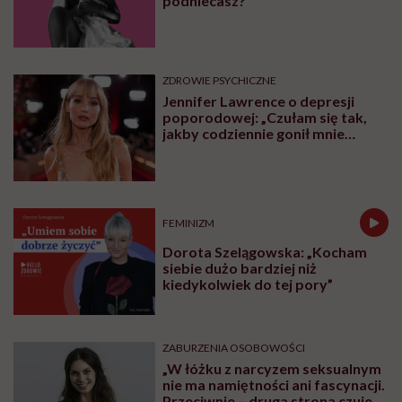
się w przypadku trudności emocjonalnych,
lękowych czy kryzysu psychicznego. W tym
artykule zamieszczamy listę takich miejsc.
Udostępnij
Przeczytasz w 4 min
Spis treści
I poziom referencyjny
II poziom referencyjny
III poziom referencyjny