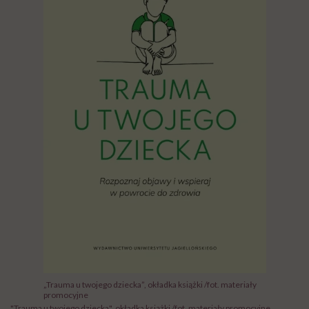
„Trauma u twojego dziecka”, okładka książki /fot. materiały
promocyjne
"Trauma u twojego dziecka", okładka książki /fot. materiały promocyjne