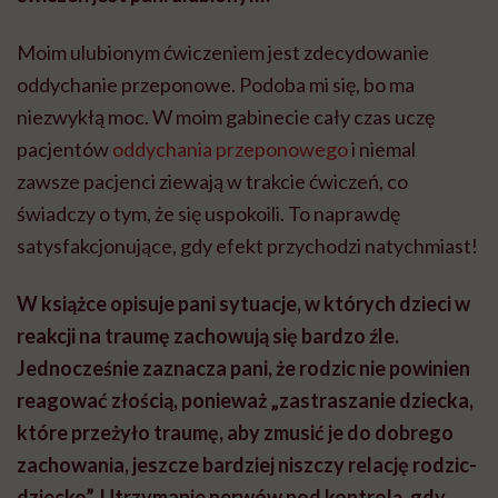
Moim ulubionym ćwiczeniem jest zdecydowanie
oddychanie przeponowe. Podoba mi się, bo ma
niezwykłą moc. W moim gabinecie cały czas uczę
pacjentów
oddychania przeponowego
i niemal
zawsze pacjenci ziewają w trakcie ćwiczeń, co
świadczy o tym, że się uspokoili. To naprawdę
satysfakcjonujące, gdy efekt przychodzi natychmiast!
W książce opisuje pani sytuacje, w których dzieci w
reakcji na traumę zachowują się bardzo źle.
Jednocześnie zaznacza pani, że rodzic nie powinien
reagować złością, ponieważ
„zastraszanie dziecka,
które przeżyło traumę, aby zmusić je do dobrego
zachowania, jeszcze bardziej niszczy relację rodzic-
dziecko”. Utrzymanie nerwów pod kontrolą, gdy