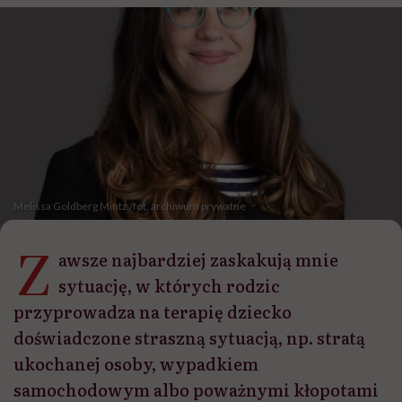
Melissa Goldberg Mintz /fot. archiwum prywatne
Z
awsze najbardziej zaskakują mnie
sytuację, w których rodzic
przyprowadza na terapię dziecko
doświadczone straszną sytuacją, np. stratą
ukochanej osoby, wypadkiem
samochodowym albo poważnymi kłopotami