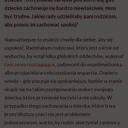
dziecko zachowuje się bardzo niewłaściwie, musi
być trudne. Jakiej rady udzieliłaby pani rodzicom,
aby pomóc im zachować spokój?
Najważniejsze to znaleźć chwilę dla siebie, aby się
uspokoić. Radziłabym rodzicowi, który jest o krok od
wybuchu, by wziął kilka głębokich oddechów, wykonał
ćwiczenia rozciągające
, zadzwonił do współmałżonka
albo przyjaciela w celu uzyskania wsparcia. Dopiero
wtedy – gdy poczuje się spokojniejszy, będzie w stanie
skupić się na takim postępowaniu wobec swojego
dziecka, które przyniesie korzyści a nie szkody. W
przypadku złego zachowania u dziecka, które trwa
przez dłuższy czas i nie jest problemem
jednorazowym, warto, by rodzic skorzystał z pomocy