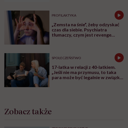
sesja wsparcia psychospołecznego
wizyta domowa lub środowiskowa
sesja treningowa grupowa
sesja wsparcia psychospołecznego w formie
konsultacji interwencyjnej – dostępność pięć dni
w tygodniu, co najmniej 2 godziny dziennie
Świadczenia realizowane są przez zespół
specjalistów:
psychologa
, psychoterapeutę,
terapeutę środowiskowego oraz specjalistę
psychoterapii uzależnień.
Do świadczeń realizowanych w zakresie I poziomu
referencyjnego skierowanie
NIE JEST WYMAGANE.
Zalecany jest wybór placówki jak najbliżej miejsca