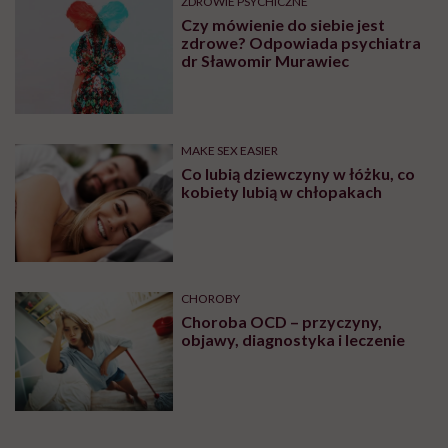
zamieszkania.
Lista placówek do pobrania w formacie PFD:
Ośrodki
Opieki Psychologicznej i Psychoterapeutycznej Dla
Dzieci i Młodzieży – I poziom referencyjny PDF
II poziom referencyjny
W przypadku potrzeby uzyskania porady lekarza
psychiatry
możesz skierować się do:
Centrum
Zdrowia Psychicznego
dla Dzieci i
Młodzieży – poradnia zdrowia psychicznego
– w
którym realizowane są świadczenia ambulatoryjne
przez lekarzy psychiatrów, psychologów,