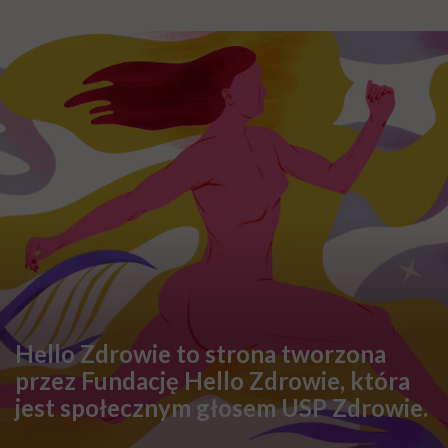
psychoterapeutów oraz specjalistów psychoterapii
uzależnień;
Lista placówek do pobrania w formacie PFD:
Centrum
Zdrowia Psychicznego Dla Dzieci i Młodzieży –
Poradnia Zdrowia Psychicznego – II poziom
referencyjny PDF
Centrum Zdrowia Psychicznego dla Dzieci i
Młodzieży
z poradnią zdrowia psychicznego dla
dzieci i oddziałem dziennym psychiatrycznym
rehabilitacyjnym dla dzieci
– w którym realizowane
są odpowiednio świadczenia ambulatoryjne i dzienne
przez lekarzy psychiatrów, psychologów,
psychoterapeutów, terapeutów zajęciowych oraz
specjalistów psychoterapii uzależnień.