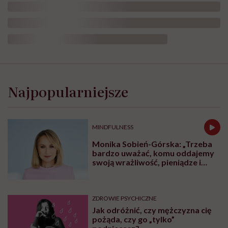
Fot. New Africa, AdobeStock
W naszej Krótkiej Instrukcji. O Atakach
Paniki możecie przeczytać, że w ramach
poziomów referencyjnych istnieje kilka
różnych rodzajów ośrodków i placówek, do
których dziecko lub nastolatek może zgłosić