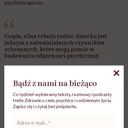
psychoterapeuty.
Ciepła, silna relacja rodzic-dziecko jest
jednym z najważniejszych czynników
ochronnych, które mogą pomóc w
budowaniu odporności psychicznej
Czy pracując z dzieckiem, które przeżyło traumę,
Bądź z nami na bieżąco
pracuje pani także z jego rodzicami?
Co tydzień wybieramy teksty, rozmowy i podcasty
Oczywiście. Mój ulubiony sposób pracy to spędzenie
Hello Zdrowie o ciele, psychice i codziennym życiu.
Zapisz się i czytaj bez pośpiechu.
większości sesji z dzieckiem, a następnie zaproszenie
rodzica do gabinetu i poproszenie dziecka o pokazanie
Adres
e-
rodzicowi umiejętności, których wspólnie się dziś
mail
*