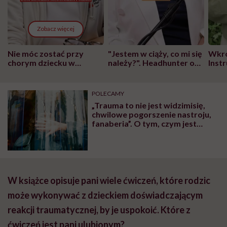
Zobacz więcej
Nie móc zostać przy
"Jestem w ciąży, co mi się
Wkró
chorym dziecku w
należy?". Headhunter o
Inst
szpitalu to tortura.
zmianie pokoleniowej u
atak
"Przeszkadzać w tym
kobiet w ciąży na rynku
wars
może chyba tylko
pracy
eksp
POLECAMY
głupota i brak
„Trauma to nie jest widzimisię,
wyobraźni"
chwilowe pogorszenie nastroju,
fanaberia”. O tym, czym jest
trauma, rozmawiamy z prof.
Katarzyną Schier
W książce opisuje pani wiele ćwiczeń, które rodzic
może wykonywać z dzieckiem doświadczającym
reakcji traumatycznej, by je uspokoić. Które z
ćwiczeń jest pani ulubionym?