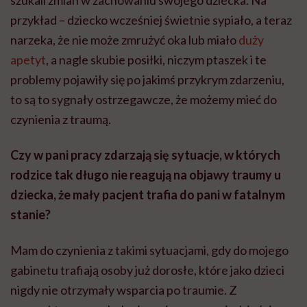
szukali zmian w zachowaniu swojego dziecka. Na
przykład – dziecko wcześniej świetnie sypiało, a teraz
narzeka, że nie może zmrużyć oka lub miało
duży
apetyt
, a nagle skubie posiłki, niczym ptaszek i te
problemy pojawiły się po jakimś przykrym zdarzeniu,
to są to sygnały ostrzegawcze, że możemy mieć do
czynienia z traumą.
Czy w pani pracy zdarzają się sytuacje, w których
rodzice tak długo nie reagują na objawy traumy u
dziecka, że mały pacjent trafia do pani w fatalnym
stanie?
Mam do czynienia z takimi sytuacjami, gdy do mojego
gabinetu trafiają osoby już dorosłe, które jako dzieci
nigdy nie otrzymały wsparcia po traumie. Z