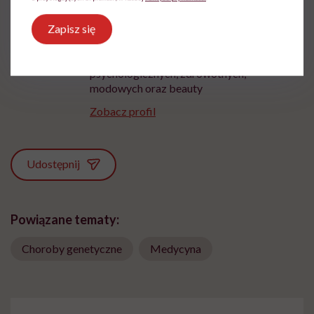
Z wykształcenia psycholog. Pracuje na
Zapisz się
Uniwersytecie Ekonomicznym w Krakowie
jako pracownik naukowo-dydaktyczny. Ma
doświadczenie w zakresie tworzenia treści
psychologicznych, zdrowotnych,
modowych oraz beauty
Zobacz profil
Udostępnij
Powiązane tematy:
Choroby genetyczne
Medycyna