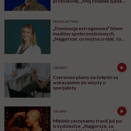
przeszkodę. „Mój żołądek zjada
sam siebie”
PROFILAKTYKA
„Dominacja estrogenowa” hitem
mediów społecznościowych.
„Najgorsze, co można zrobić, to
leczyć modne hasło”
OBJAWY
Czerwone plamy na żołędzi są
wskazaniem do wizyty u
specjalisty
OBJAWY
Mięśnie zaczynamy tracić już po
trzydziestce. „Najgorsze, co