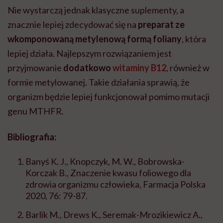
Nie wystarczą jednak klasyczne suplementy, a
znacznie lepiej zdecydować się na
preparat ze
wkomponowaną metylenową formą foliany
, która
lepiej działa. Najlepszym rozwiązaniem jest
przyjmowanie
dodatkowo
witaminy B12
, również w
formie metylowanej. Takie działania sprawią, że
organizm będzie lepiej funkcjonował pomimo mutacji
genu MTHFR.
Bibliografia:
Banyś K. J., Knopczyk, M. W., Bobrowska-
Korczak B., Znaczenie kwasu foliowego dla
zdrowia organizmu człowieka, Farmacja Polska
2020, 76: 79-87.
Barlik M., Drews K., Seremak-Mrozikiewicz A.,