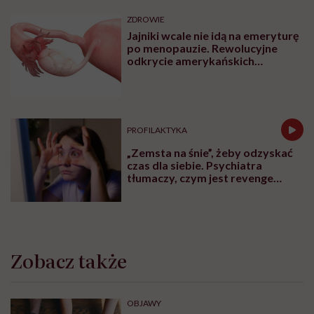
ZDROWIE
Jajniki wcale nie idą na emeryturę
po menopauzie. Rewolucyjne
odkrycie amerykańskich
naukowców
PROFILAKTYKA
„Zemsta na śnie”, żeby odzyskać
czas dla siebie. Psychiatra
tłumaczy, czym jest revenge
bedtime procrastination
Zobacz także
OBJAWY