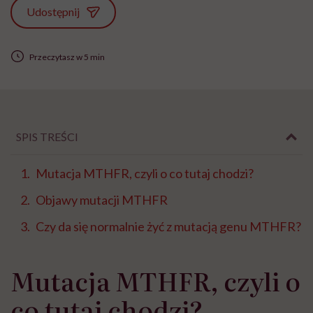
Udostępnij
Przeczytasz w 5 min
SPIS TREŚCI
Mutacja MTHFR, czyli o co tutaj chodzi?
Objawy mutacji MTHFR
Czy da się normalnie żyć z mutacją genu MTHFR?
Mutacja MTHFR, czyli o
co tutaj chodzi?