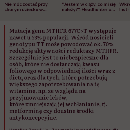
Nie móc zostać przy
"Jestem w ciąży, co mi się
Wkró
chorym dziecku w
należy?". Headhunter o
Inst
szpitalu to tortura.
zmianie pokoleniowej u
atak
"Przeszkadzać w tym
kobiet w ciąży na rynku
wars
może chyba tylko
pracy
eksp
Mutacja genu MTHFR 677C>T występuje
głupota i brak
wyobraźni"
nawet u 53% populacji. Wśród nosicieli
genotypu TT może powodować ok. 70%
redukcję aktywności reduktazy MTHFR.
Szczególnie jest to niebezpieczne dla
osób, które nie dostarczają kwasu
foliowego w odpowiedniej ilości wraz z
dietą oraz dla tych, które potrzebują
większego zapotrzebowania na tę
witaminę, np. ze względu na
przyjmowanie leków,
które zmniejszają jej wchłanianie, tj.
metforminę czy doustne środki
antykoncepcyjne.
Karolina Banyś i in., Znaczenie kwasu foliowego dla