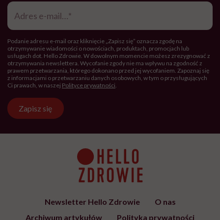
Adres
e-
mail
*
Podanie adresu e-mail oraz kliknięcie „Zapisz się” oznacza zgodę na
otrzymywanie wiadomości o nowościach, produktach, promocjach lub
usługach dot. Hello Zdrowie. W dowolnym momencie możesz zrezygnować z
otrzymywania newslettera. Wycofanie zgody nie ma wpływu na zgodność z
prawem przetwarzania, którego dokonano przed jej wycofaniem. Zapoznaj się
z informacjami o przetwarzaniu danych osobowych, w tym o przysługujących
Ci prawach, w naszej
Polityce prywatności
.
Zapisz się
Newsletter Hello Zdrowie
O nas
Archiwum artykułów
Polityka prywatności