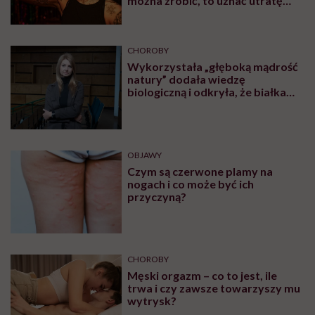
można zrobić, to uznać utratę
sprawności za nieunikniony
element starzenia”
CHOROBY
Wykorzystała „głęboką mądrość
natury” dodała wiedzę
biologiczną i odkryła, że białka
pasożytów mogą nas leczyć.
Rozmowa z Katarzyną Donskow-
Łysoniewską
OBJAWY
Czym są czerwone plamy na
nogach i co może być ich
przyczyną?
CHOROBY
Męski orgazm – co to jest, ile
trwa i czy zawsze towarzyszy mu
wytrysk?