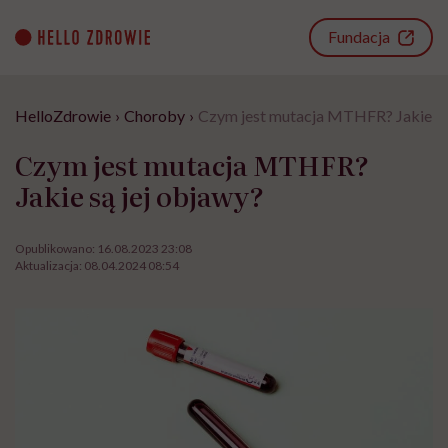
Go
to
Fundacja
content
HelloZdrowie
›
Choroby
›
Czym jest mutacja MTHFR? Jakie są
Czym jest mutacja MTHFR?
Jakie są jej objawy?
Opublikowano:
16.08.2023 23:08
Aktualizacja:
08.04.2024 08:54