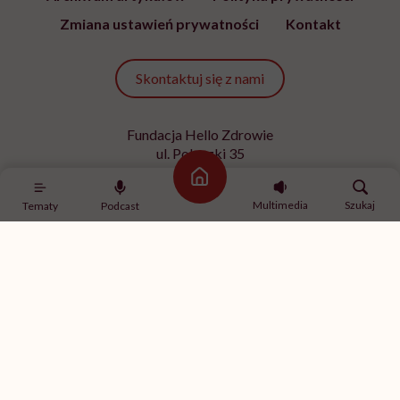
Zmiana ustawień prywatności
Kontakt
Skontaktuj się z nami
Fundacja Hello Zdrowie
ul. Poleczki 35
02-822 Warszawa
Strona główna
NIP 9512613236
Multimedia
Szukaj
Tematy
Podcast
Kontakt z redakcją
redakcja@hellozdrowie.pl
Dołącz do naszej społeczności
Właścicielem serwisu
HelloZdrowie
jest Fundacja należąca
do
USP Zdrowie sp. z o.o.
, które jest częścią
USP Group
.