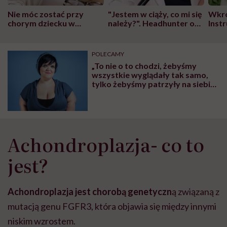
Nie móc zostać przy
"Jestem w ciąży, co mi się
Wkró
chorym dziecku w
należy?". Headhunter o
Inst
szpitalu to tortura.
zmianie pokoleniowej u
atak
"Przeszkadzać w tym
kobiet w ciąży na rynku
wars
może chyba tylko
pracy
eksp
POLECAMY
głupota i brak
„To nie o to chodzi, żebyśmy
wyobraźni"
wszystkie wyglądały tak samo,
tylko żebyśmy patrzyły na siebie i
myślały: Jestem dobra taka, jaka
jestem”. Niskorosła stand-uperka
Ola Petrus o akceptacji swojego
ciała
Achondroplazja- co to
jest?
Achondroplazja jest chorobą genetyczn
ą związaną z
mutacją genu FGFR3, która objawia się między innymi
niskim wzrostem.