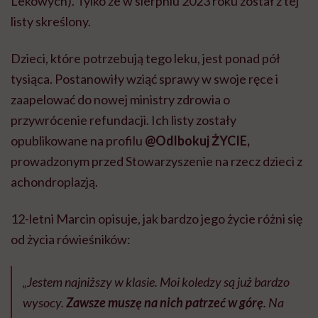
Lekowych). Tylko że w sierpniu 2023 roku został z tej
listy skreślony.
Dzieci, które potrzebują tego leku, jest ponad pół
tysiąca. Postanowiły wziąć sprawy w swoje ręce i
zaapelować do nowej ministry zdrowia o
przywrócenie refundacji. Ich listy zostały
opublikowane na profilu
@Odlbokuj ŻYCIE,
prowadzonym przed Stowarzyszenie na rzecz dzieci z
achondroplazją.
12-letni Marcin opisuje, jak bardzo jego życie różni się
od życia rówieśników:
„Jestem najniższy w klasie. Moi koledzy są już bardzo
wysocy.
Zawsze muszę na nich patrzeć w górę
. Na