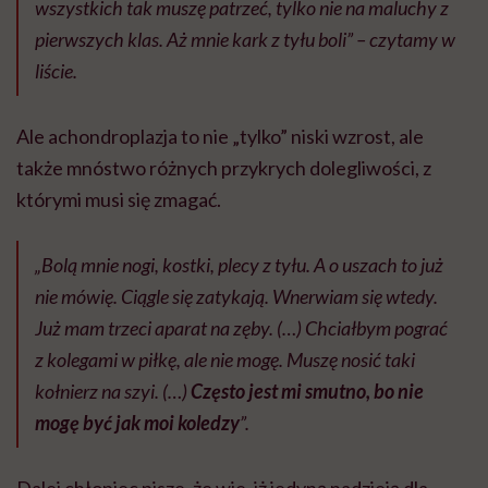
wszystkich tak muszę patrzeć, tylko nie na maluchy z
pierwszych klas. Aż mnie kark z tyłu boli” – czytamy w
liście.
Ale achondroplazja to nie „tylko” niski wzrost, ale
także mnóstwo różnych przykrych dolegliwości, z
którymi musi się zmagać.
„Bolą mnie nogi, kostki, plecy z tyłu. A o uszach to już
nie mówię. Ciągle się zatykają. Wnerwiam się wtedy.
Już mam trzeci aparat na zęby. (…) Chciałbym pograć
z kolegami w piłkę, ale nie mogę. Muszę nosić taki
kołnierz na szyi. (…)
Często jest mi smutno, bo nie
mogę być jak moi koledzy
”.