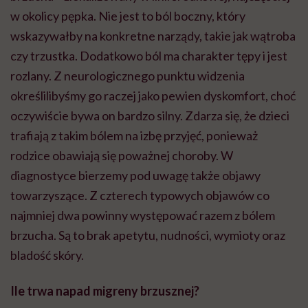
w okolicy pępka. Nie jest to ból boczny, który
wskazywałby na konkretne narządy, takie jak wątroba
czy trzustka. Dodatkowo ból ma charakter tępy i jest
rozlany. Z neurologicznego punktu widzenia
określilibyśmy go raczej jako pewien dyskomfort, choć
oczywiście bywa on bardzo silny. Zdarza się, że dzieci
trafiają z takim bólem na izbę przyjęć, ponieważ
rodzice obawiają się poważnej choroby. W
diagnostyce bierzemy pod uwagę także objawy
towarzyszące. Z czterech typowych objawów co
najmniej dwa powinny występować razem z bólem
brzucha. Są to brak apetytu, nudności, wymioty oraz
bladość skóry.
Ile trwa napad migreny brzusznej?