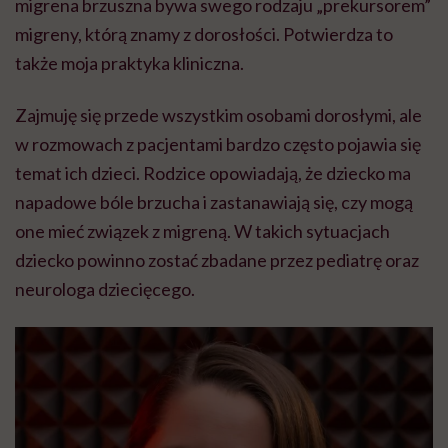
migrena brzuszna bywa swego rodzaju „prekursorem”
migreny, którą znamy z dorosłości. Potwierdza to
także moja praktyka kliniczna.
Zajmuję się przede wszystkim osobami dorosłymi, ale
w rozmowach z pacjentami bardzo często pojawia się
temat ich dzieci. Rodzice opowiadają, że dziecko ma
napadowe bóle brzucha i zastanawiają się, czy mogą
one mieć związek z migreną. W takich sytuacjach
dziecko powinno zostać zbadane przez pediatrę oraz
neurologa dziecięcego.