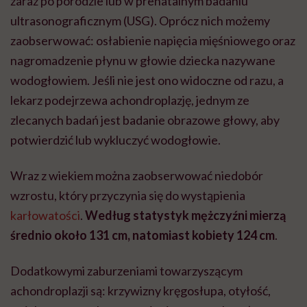
zaraz po porodzie lub w prenatalnym badaniu
ultrasonograficznym (USG). Oprócz nich możemy
zaobserwować: osłabienie napięcia mięśniowego oraz
nagromadzenie płynu w głowie dziecka nazywane
wodogłowiem. Jeśli nie jest ono widoczne od razu, a
lekarz podejrzewa achondroplazję, jednym ze
zlecanych badań jest badanie obrazowe głowy, aby
potwierdzić lub wykluczyć wodogłowie.
Wraz z wiekiem można zaobserwować niedobór
wzrostu, który przyczynia się do wystąpienia
karłowatości
.
Według statystyk mężczyźni mierzą
średnio około 131 cm, natomiast kobiety 124 cm
.
Dodatkowymi zaburzeniami towarzyszącym
achondroplazji są: krzywizny kręgosłupa, otyłość,