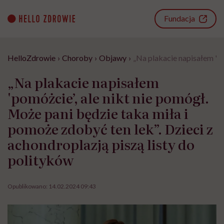
Go
to
Fundacja
content
HelloZdrowie
›
Choroby
›
Objawy
›
„Na plakacie napisałem 'po
„Na plakacie napisałem
'pomóżcie’, ale nikt nie pomógł.
Może pani będzie taka miła i
pomoże zdobyć ten lek”. Dzieci z
achondroplazją piszą listy do
polityków
Opublikowano:
14.02.2024 09:43