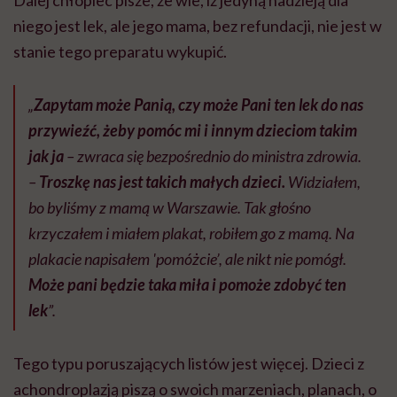
Dalej chłopiec pisze, że wie, iż jedyną nadzieją dla
niego jest lek, ale jego mama, bez refundacji, nie jest w
stanie tego preparatu wykupić.
„
Zapytam może Panią, czy może Pani ten lek do nas
przywieźć, żeby pomóc mi i innym dzieciom takim
jak ja
– zwraca się bezpośrednio do ministra zdrowia.
–
Troszkę nas jest takich małych dzieci.
Widziałem,
bo byliśmy z mamą w Warszawie. Tak głośno
krzyczałem i miałem plakat, robiłem go z mamą. Na
plakacie napisałem 'pomóżcie’, ale nikt nie pomógł.
Może pani będzie taka miła i pomoże zdobyć ten
lek
”.
Tego typu poruszających listów jest więcej. Dzieci z
achondroplazją piszą o swoich marzeniach, planach, o