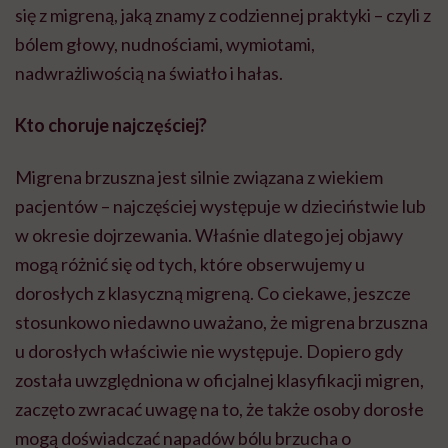
się z migreną, jaką znamy z codziennej praktyki – czyli z
bólem głowy, nudnościami, wymiotami,
nadwrażliwością na światło i hałas.
Kto choruje najczęściej?
Migrena brzuszna jest silnie związana z wiekiem
pacjentów – najczęściej występuje w dzieciństwie lub
w okresie dojrzewania. Właśnie dlatego jej objawy
mogą różnić się od tych, które obserwujemy u
dorosłych z klasyczną migreną. Co ciekawe, jeszcze
stosunkowo niedawno uważano, że migrena brzuszna
u dorosłych właściwie nie występuje. Dopiero gdy
została uwzględniona w oficjalnej klasyfikacji migren,
zaczęto zwracać uwagę na to, że także osoby dorosłe
mogą doświadczać napadów bólu brzucha o