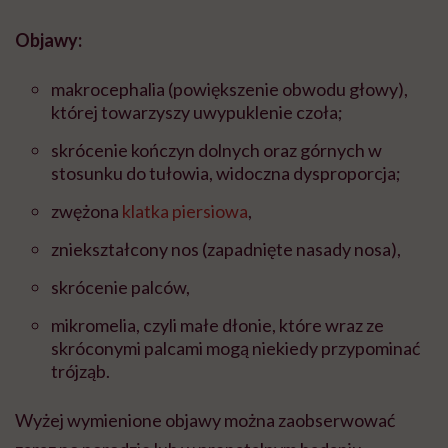
Objawy:
makrocephalia (powiększenie obwodu głowy),
której towarzyszy uwypuklenie czoła;
skrócenie kończyn dolnych oraz górnych w
stosunku do tułowia, widoczna dysproporcja;
zwężona
klatka piersiowa
,
zniekształcony nos (zapadnięte nasady nosa),
skrócenie palców,
mikromelia, czyli małe dłonie, które wraz ze
skróconymi palcami mogą niekiedy przypominać
trójząb.
Wyżej wymienione objawy można zaobserwować