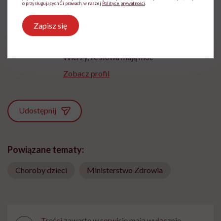
o przysługujących Ci prawach, w naszej
Polityce prywatności
.
Aleksandra Tchórzewska
Zapisz się
Z wykształcenia nauczycielka języka
polskiego, z zamiłowania dziennikarka.
Wierzy, że słowa mają moc
Zobacz profil
Udostępnij
Powiązane tematy:
Choroby dzieci
Ministerstwo Zdrowia
Treści zawarte w serwisie mają wyłącznie