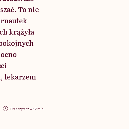
szać. To nie
ternautek
ach krążyła
spokojnych
mocno
ci
, lekarzem
Przeczytasz w 17 min