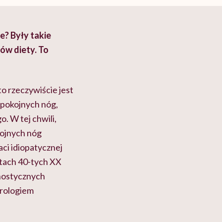
e? Były takie
ów diety. To
o rzeczywiście jest
spokojnych nóg,
. W tej chwili,
kojnych nóg
ci idiopatycznej
atach 40-tych XX
gnostycznych
urologiem