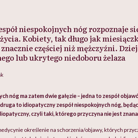
zespół niespokojnych nóg rozpoznaje si
życia. Kobiety, tak długo jak miesiącz
znacznie częściej niż mężczyźni. Dzieje
ego lub ukrytego niedoboru żelaza
ak
ych nóg ma zatem dwie gałęzie – jedna to zespół objaw
a druga to idiopatyczny zespół niespokojnych nóg, będą
iopatyczny, czyli taki, którego przyczyna nie jest znana
medycynie określenie na schorzenia/objawy, których przyc