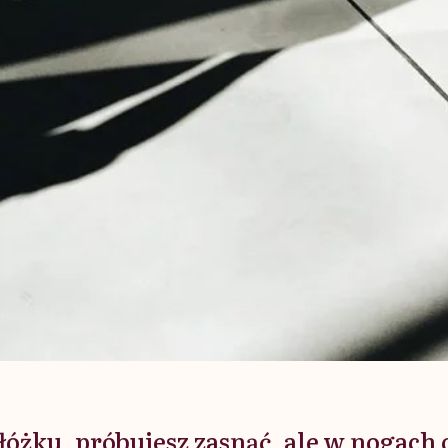
 łóżku, próbujesz zasnąć, ale w nogach