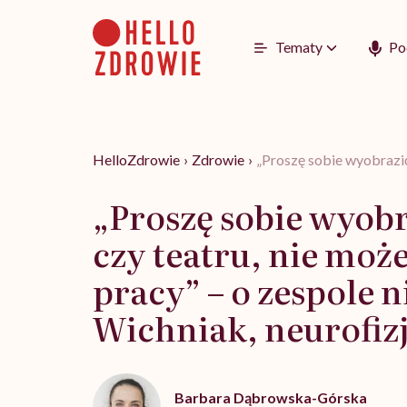
Go
to
content
Tematy
Po
HelloZdrowie
›
Zdrowie
›
„Proszę sobie wyobrazić,
„Proszę sobie wyobra
czy teatru, nie moż
pracy” – o zespole
Wichniak, neurofiz
Barbara Dąbrowska-Górska