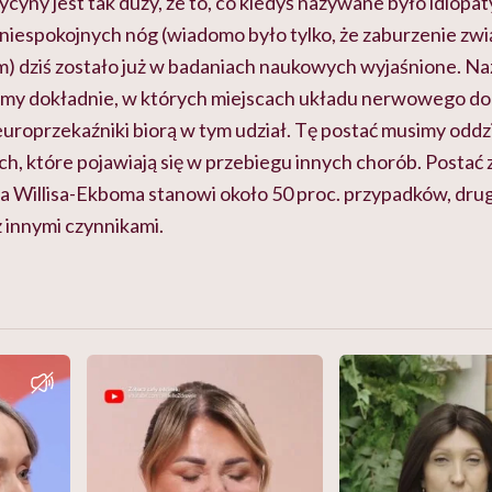
cyny jest tak duży, że to, co kiedyś nazywane było idiop
niespokojnych nóg (wiadomo było tylko, że zaburzenie zwią
 dziś zostało już w badaniach naukowych wyjaśnione. Na
wiemy dokładnie, w których miejscach układu nerwowego d
neuroprzekaźniki biorą w tym udział. Tę postać musimy oddzi
ich, które pojawiają się w przebiegu innych chorób. Posta
Willisa-Ekboma stanowi około 50 proc. przypadków, dru
 innymi czynnikami.