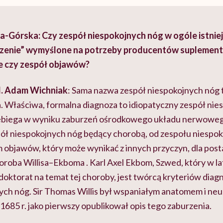
-Górska: Czy zespół niespokojnych nóg w ogóle istniej
orzenie” wymyślone na potrzeby producentów suplement
ie czy zespół objawów?
ed. Adam Wichniak
: Sama nazwa zespół niespokojnych nóg t
 Właściwa, formalna diagnoza to idiopatyczny zespół nie
przebiega w wyniku zaburzeń ośrodkowego układu nerwowego
spół niespokojnych nóg będący chorobą, od zespołu niespo
objawów, który może wynikać z innych przyczyn, dla posta
oroba Willisa–Ekboma . Karl Axel Ekbom, Szwed, który w l
doktorat na temat tej choroby, jest twórcą kryteriów dia
ych nóg. Sir Thomas Willis był wspaniałym anatomem i ne
 1685 r. jako pierwszy opublikował opis tego zaburzenia.