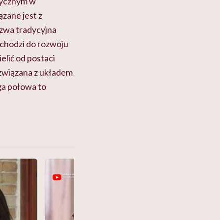
atycznym w
zane jest z
zwa tradycyjna
ochodzi do rozwoju
elić od postaci
ć związana z układem
ga połowa to