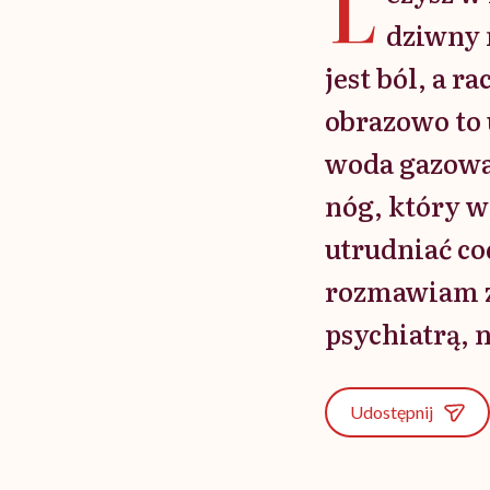
L
dziwny 
jest ból, a r
obrazowo to u
woda gazowa
nóg, który w
utrudniać co
rozmawiam z
psychiatrą, 
Udostępnij