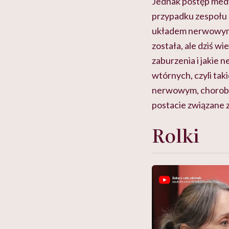
Jednak postęp medy
przypadku zespołu 
układem nerwowym)
została, ale dziś 
zaburzenia i jakie 
wtórnych, czyli tak
nerwowym, choroba 
postacie związane z
Rolki