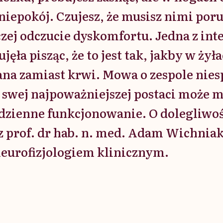
niepokój. Czujesz, że musisz nimi poru
aczej odczucie dyskomfortu. Jedna z in
jęła pisząc, że to jest tak, jakby w żył
na zamiast krwi. Mowa o zespole nie
 swej najpoważniejszej postaci może 
dzienne funkcjonowanie. O dolegliwoś
 prof. dr hab. n. med. Adam Wichniak
neurofizjologiem klinicznym.