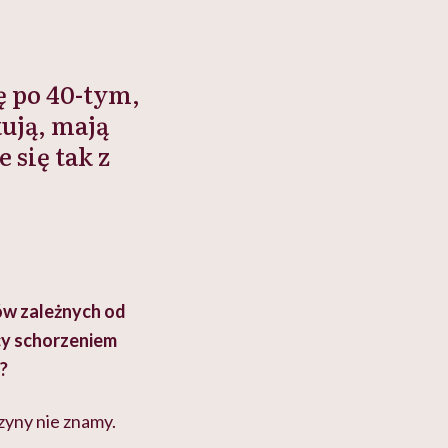
ę po 40-tym,
kują, mają
 się tak z
ów zależnych od
cy schorzeniem
?
zyny nie znamy.