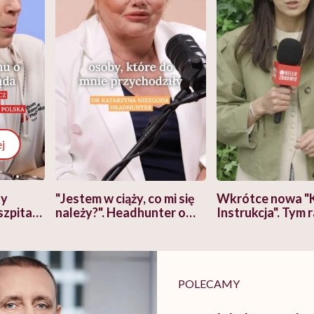
j
zy
"Jestem w ciąży, co mi się
Wkrótce nowa "
szpitalu
należy?". Headhunter o
Instrukcja". Tym 
szkadzać
zmianie pokoleniowej u
atakach paniki. Z
tylko
kobiet w ciąży na rynku
warsztat pacjen
braźni"
pracy
ekspercki
POLECAMY