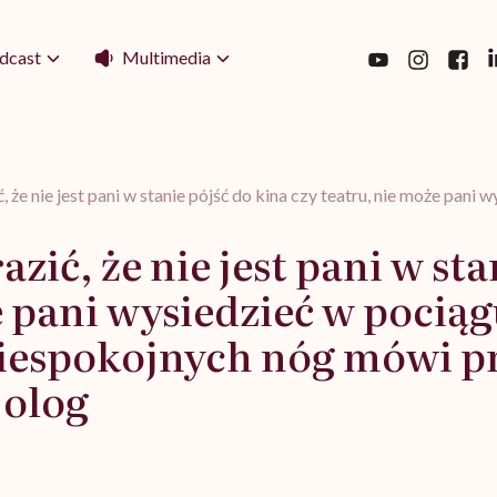
Multimedia
dcast
 że nie jest pani w stanie pójść do kina czy teatru, nie może pan
zić, że nie jest pani w sta
e pani wysiedzieć w pociąg
 niespokojnych nóg mówi p
jolog