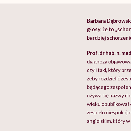
Barbara Dąbrowska
głosy, że to „sch
bardziej schorzen
Prof. dr hab. n. m
diagnoza objawowa.
czyli taki, który 
żeby rozdzielić ze
będącego zespołem 
używa się nazwy ch
wieku opublikował 
zespołu niespokojn
angielskim, który w