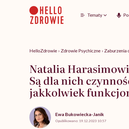
Go
to
content
Tematy
Po
HelloZdrowie
›
Zdrowie Psychiczne
›
Zaburzenia
Natalia Harasimowic
Są dla nich czynno
jakkolwiek funkcj
Ewa Bukowiecka-Janik
Opublikowano:
19.12.2023 10:57