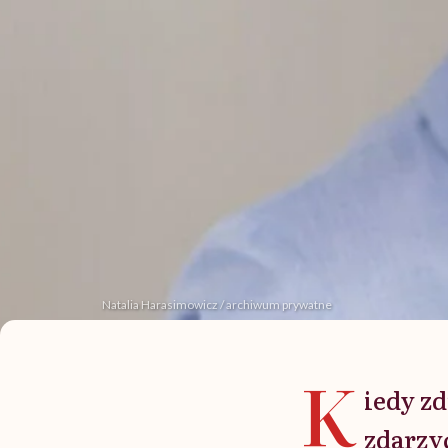
Natalia Harasimowicz / archiwum prywatne
K
iedy zd
zdarzyć