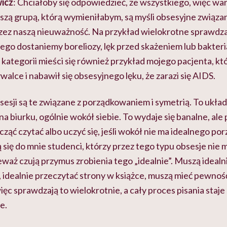
icz
: Chciałoby się odpowiedzieć, że wszystkiego, więc war
ą grupą, którą wymieniłabym, są myśli obsesyjne związane
rzez naszą nieuważność. Na przykład wielokrotne sprawdza
rego dostaniemy boreliozy, lęk przed skażeniem lub bakteri
 kategorii mieści się również przykład mojego pacjenta, kt
walce i nabawił się obsesyjnego lęku, że zarazi się AIDS.
esji są te związane z porządkowaniem i symetrią. To układ
na biurku, ogólnie wokół siebie. To wydaje się banalne, ale
ząć czytać albo uczyć się, jeśli wokół nie ma idealnego porz
 się do mnie studenci, którzy przez tego typu obsesje nie 
eważ czują przymus zrobienia tego „idealnie”. Muszą ideal
idealnie przeczytać strony w książce, muszą mieć pewność,
ięc sprawdzają to wielokrotnie, a cały proces pisania staje 
e.