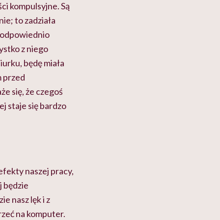
ci kompulsyjne. Są
nie; to zadziała
ie odpowiednio
ystko z niego
biurku, będę miała
m przed
że się, że czegoś
j staje się bardzo
efekty naszej pracy,
j będzie
e nasz lęk i z
rzeć na komputer.