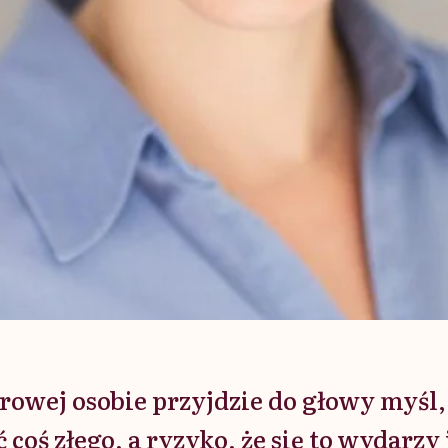
rowej osobie przyjdzie do głowy myśl,
 coś złego, a ryzyko, że się to wydarzy 