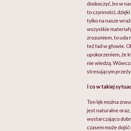
doskoczyć, bo w na
to czynności, dzięki
tylko na nasze wraż
wszystkie materiały
zrozumiem, to uda mi
też ład w głowie. O
upokorzeniem, że kt
nie wiedzą. Wówczas
stresującym przeży
I co w takiej sytua
Ten lęk można zneut
jest naturalne oraz,
wystarczająco dobre.
czasem może dojść n