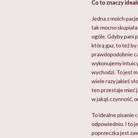
Co to znaczy ideal
Jedna z moich pacje
tak mocno skupiała 
ogóle. Gdyby pani p
którą gaz, to też by
prawdopodobnie cał
wykonujemy intuicy
wychodzi. To jest 
wiele razy jakieś sł
ten przestaje mieć 
w jakąś czynność, o
To idealne pisanie 
odpowiednio. I to j
poprzeczka jest zaw