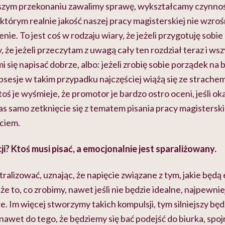
szym przekonaniu zawalimy sprawę, wykształcamy czynnoś
 którym realnie jakość naszej pracy magisterskiej nie wzroś
enie. To jest coś w rodzaju wiary, że jeżeli przygotuję sob
, że jeżeli przeczytam z uwagą cały ten rozdział teraz i wsz
 się napisać dobrze, albo: jeżeli zrobię sobie porządek na 
bsesje w takim przypadku najczęściej wiążą się ze strache
oś je wyśmieje, że promotor je bardzo ostro oceni, jeśli oka
 samo zetknięcie się z tematem pisania pracy magisterskie
ciem.
cji? Ktoś musi pisać, a emocjonalnie jest sparaliżowany.
ralizować, uznając, że napięcie związane z tym, jakie będą 
 że to, co zrobimy, nawet jeśli nie będzie idealne, najpewnie
 Im więcej stworzymy takich kompulsji, tym silniejszy będzi
awet do tego, że będziemy się bać podejść do biurka, spoj