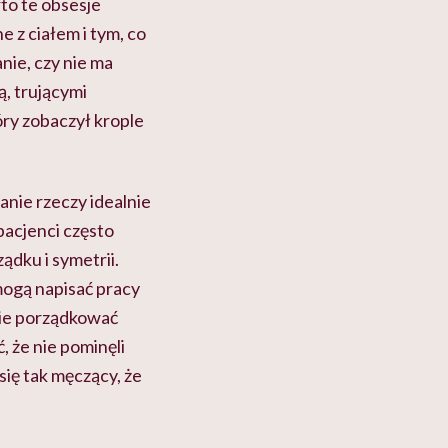
to te obsesje
 z ciałem i tym, co
nie, czy nie ma
ą, trującymi
óry zobaczył krople
anie rzeczy idealnie
 pacjenci często
ądku i symetrii.
mogą napisać pracy
nie porządkować
 że nie pominęli
się tak męczący, że