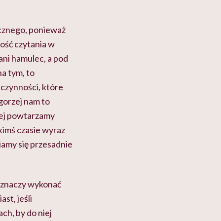
rycznego, ponieważ
ność czytania w
ani hamulec, a pod
na tym, to
 czynności, które
gorzej nam to
rej powtarzamy
akimś czasie wyraz
biamy się przesadnie
to znaczy wykonać
st, jeśli
ch, by do niej