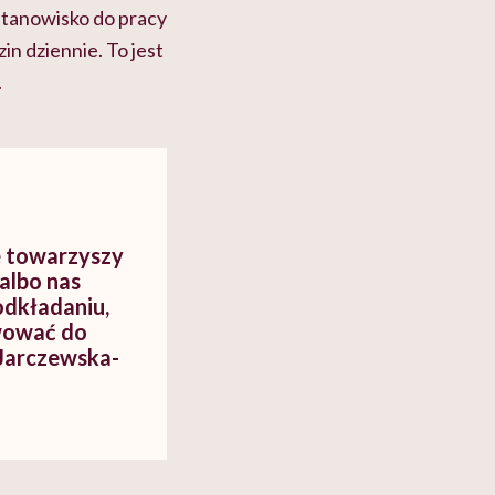
stanowisko do pracy
in dziennie. To jest
.
e towarzyszy
albo nas
odkładaniu,
wować do
Jarczewska-