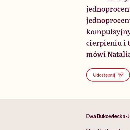
jednoprocent
jednoprocen
kompulsyjnym
cierpieniu i
mówi Natali
Udostępnij
Ewa Bukowiecka-Ja