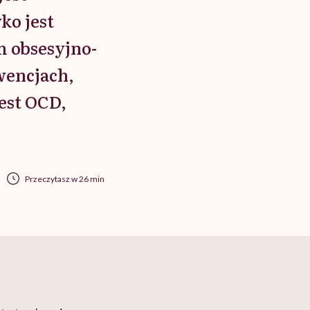
ko jest
 obsesyjno-
wencjach,
jest OCD,
Przeczytasz w 26 min