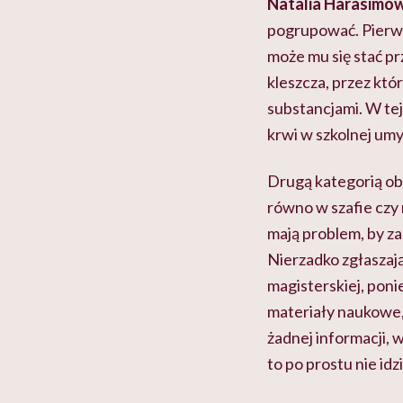
Natalia Harasimow
pogrupować. Pierwsz
może mu się stać p
kleszcza, przez któ
substancjami. W tej
krwi w szkolnej umy
Drugą kategorią obs
równo w szafie czy 
mają problem, by zac
Nierzadko zgłaszają
magisterskiej, poni
materiały naukowe, 
żadnej informacji, w
to po prostu nie idzi