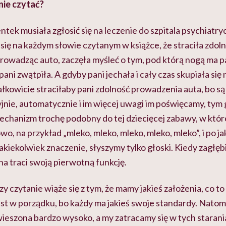
nie czytać?
ntek musiała zgłosić się na leczenie do szpitala psychiat
się na każdym słowie czytanym w książce, że straciła zdol
rowadząc auto, zaczęła myśleć o tym, pod którą nogą ma p
 pani zwątpiła. A gdyby pani jechała i cały czas skupiała się 
kowicie straciłaby pani zdolność prowadzenia auta, bo są
jnie, automatycznie i im więcej uwagi im poświęcamy, tym 
mechanizm trochę podobny do tej dziecięcej zabawy, w któ
owo, na przykład „mleko, mleko, mleko, mleko, mleko”, i po j
jakiekolwiek znaczenie, słyszymy tylko głoski. Kiedy zagłę
na traci swoją pierwotną funkcję.
czy czytanie wiąże się z tym, że mamy jakieś założenia, co 
est w porządku, bo każdy ma jakieś swoje standardy. Natomia
ieszona bardzo wysoko, a my zatracamy się w tych starania