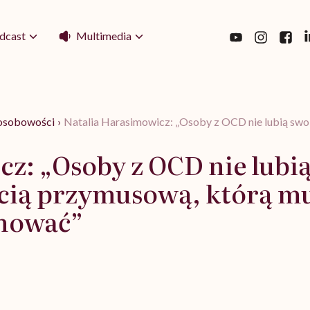
Multimedia
dcast
 osobowości
›
Natalia Harasimowicz: „Osoby z OCD nie lubią swoi
z: „Osoby z OCD nie lubi
ścią przymusową, którą m
onować”