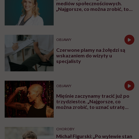
mediów społecznościowych.
„Najgorsze, co można zrobić, to
leczyć modne hasło”
OBJAWY
Czerwone plamy na żołędzi są
wskazaniem do wizyty u
specjalisty
OBJAWY
Mięśnie zaczynamy tracić już po
trzydziestce. „Najgorsze, co
można zrobić, to uznać utratę
sprawności za nieunikniony
element starzenia”
CHOROBY
Michał Figurski: „Po wylewie stan