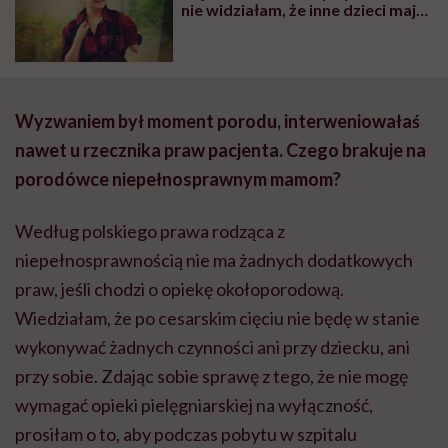
nie widziałam, że inne dzieci mają
nogi i robią coś, czego ja nie mogę.
Przeciwnie – robiłam to, co
wszyscy
Wyzwaniem był moment porodu, interweniowałaś
nawet u rzecznika praw pacjenta. Czego brakuje na
porodówce niepełnosprawnym mamom?
Według polskiego prawa rodząca z
niepełnosprawnością nie ma żadnych dodatkowych
praw, jeśli chodzi o opiekę okołoporodową.
Wiedziałam, że po cesarskim cięciu nie będę w stanie
wykonywać żadnych czynności ani przy dziecku, ani
przy sobie. Zdając sobie sprawę z tego, że nie mogę
wymagać opieki pielęgniarskiej na wyłączność,
prosiłam o to, aby podczas pobytu w szpitalu