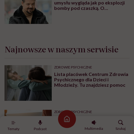
umysłu wygląda jak po eksplozji
bomby pod czaszką. O
jakiejkolwiek pracy myśli się na
samym końcu”
Najnowsze w naszym serwisie
ZDROWIE PSYCHICZNE
Lista placówek Centrum Zdrowia
Psychicznego dla Dzieci i
Młodzieży. Tu znajdziesz pomoc
ZDROWIE PSYCHICZNE
Centra Zdrowia Psychicznego dla
Strona główna
osób dorosłych. Tu znajdziesz
Multimedia
Szukaj
pomoc
Tematy
Podcast