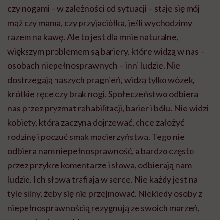
czy nogami – w zależności od sytuacji – staje się mój
mąż czy mama, czy przyjaciółka, jeśli wychodzimy
razem na kawę.
Ale
to jest dla mnie naturalne,
większym problemem są bariery, które widzą w nas –
osobach niepełnosprawnych – inni ludzie. Nie
dostrzegają naszych pragnień, widzą tylko wózek,
krótkie ręce czy brak nogi. Społeczeństwo odbiera
nas przez pryzmat rehabilitacji, barier i bólu. Nie widzi
kobiety, która zaczyna dojrzewać, chce założyć
rodzinę i poczuć smak macierzyństwa. Tego nie
odbiera nam niepełnosprawność, a bardzo często
przez przykre komentarze i słowa, odbierają nam
ludzie. Ich słowa trafiają w serce. Nie każdy jest na
tyle silny, żeby się nie przejmować. Niekiedy osoby z
niepełnosprawnością rezygnują ze swoich marzeń,