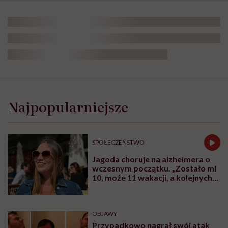
Najpopularniejsze
SPOŁECZEŃSTWO
Jagoda choruje na alzheimera o
wczesnym początku. „Zostało mi
10, może 11 wakacji, a kolejnych
nie będę już świadoma”
OBJAWY
Przypadkowo nagrał swój atak