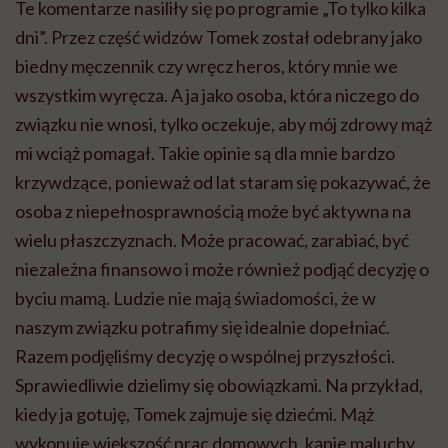
Te komentarze nasiliły się po programie „To tylko kilka
dni”. Przez część widzów Tomek został odebrany jako
biedny męczennik czy wręcz heros, który mnie we
wszystkim wyręcza. A ja jako osoba, która niczego do
związku nie wnosi, tylko oczekuje, aby mój zdrowy mąż
mi wciąż pomagał. Takie opinie są dla mnie bardzo
krzywdzące, ponieważ od lat staram się pokazywać, że
osoba z niepełnosprawnością może być aktywna na
wielu płaszczyznach. Może pracować, zarabiać, być
niezależna finansowo i może również podjąć decyzję o
byciu mamą. Ludzie nie mają świadomości, że w
naszym związku potrafimy się idealnie dopełniać.
Razem podjęliśmy decyzję o wspólnej przyszłości.
Sprawiedliwie dzielimy się obowiązkami. Na przykład,
kiedy ja gotuję, Tomek zajmuje się dziećmi. Mąż
wykonuje większość prac domowych, kąpie maluchy