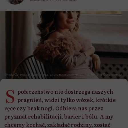
Sylwia Gajewska-Stankiewicz, chora na artrogrypozę /fot. Justyna Gorzkiewicz
S
połeczeństwo nie dostrzega naszych
pragnień, widzi tylko wózek, krótkie
ręce czy brak nogi. Odbiera nas przez
pryzmat rehabilitacji, barier i bólu. A my
chcemy kochać, zakładać rodziny, zostać