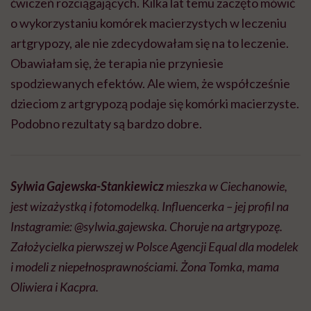
ćwiczeń rozciągających. Kilka lat temu zaczęto mówić
o wykorzystaniu komórek macierzystych w leczeniu
artgrypozy
, ale nie zdecydowałam się na to leczenie.
Obawiałam się, że terapia nie przyniesie
spodziewanych efektów.
Ale
wiem, że współcześnie
dzieciom z
artgrypozą
podaje się komórki macierzyste.
Podobno rezultaty są bardzo dobre.
Sylwia Gajewska-Stankiewicz
mieszka w Ciechanowie,
jest wizażystką i fotomodelką.
Influencerka
– jej profil na
Instagramie: @
sylwia
.
gajewska.
Choruje na
artgrypozę
.
Założycielka pierwszej w Polsce Agencji
Equal
dla modelek
i modeli z niepełnosprawnościami. Żona Tomka, mama
Oliwiera i Kacpra.