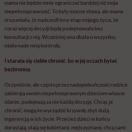
mama nie będzie mnie ograniczać bardziej niż moja
niepełnosprawność. To były mocne słowa, ale mama
zrozumiała, że nadszedł inny etap mojego życia, że
coraz więcej decyzji będę podejmowała bez
konsultacji z nią. Wcześniej ona dbała o wszystko,
miała nade mną kontrolę.
I starała się ciebie chronić, bo w jej oczach byłaś
bezbronna.
Oczywiście, ale często przez nadopiekuńczość rodzice
zabierają swoim niepełnosprawnym dzieciom własne
zdanie, podejmują za nie każdą decyzję. Chcąc je
chronić, mogą im wyrządzić krzywdę zbyt dużą
ingerencją w ich życie. Przecież dzieci w końcu
dorastają, stają się kobietami, mężczyznami, chcą sami