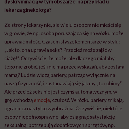
dyskryminacją w tym obszarze, na przykład u
lekarza ginekologa?
Ze strony lekarzy nie, ale wielu osobom nie mieści się
w głowie, że np. osoba poruszająca się na wózku może
uprawiać miłość. Czasem słyszę komentarze w stylu:
„Jak to, ona uprawia seks? Przecież może zajść w
ciążę!”. Oczywiście, że może, ale dlaczego miałaby
tego nie zrobić, jeśli nie ma
przeciwskazań
, aby została
mamą? Ludzie widzą bariery, patrząc wyłącznie na
naszą fizyczność, i zastanawiają się jak my „to robimy”.
Ale
przecież seks nie jest czymś automatycznym, w
grę wchodzą
emocje
, czułość. W łóżku bariery znikają,
ogranicza nas tylko wyobraźnia. Oczywiście, niektóre
osoby niepełnosprawne, aby osiągnąć satysfakcję
seksualną, potrzebują dodatkowych sprzętów, np.