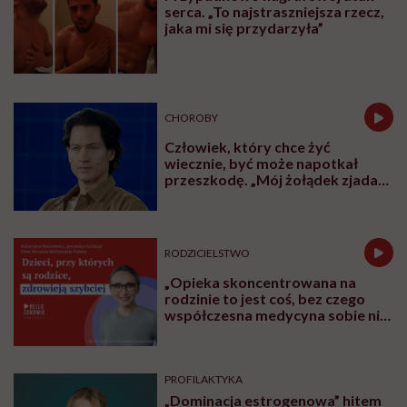
serca. „To najstraszniejsza rzecz,
jaka mi się przydarzyła”
CHOROBY
Człowiek, który chce żyć
wiecznie, być może napotkał
przeszkodę. „Mój żołądek zjada
sam siebie”
RODZICIELSTWO
„Opieka skoncentrowana na
rodzinie to jest coś, bez czego
współczesna medycyna sobie nie
poradzi”
PROFILAKTYKA
„Dominacja estrogenowa” hitem