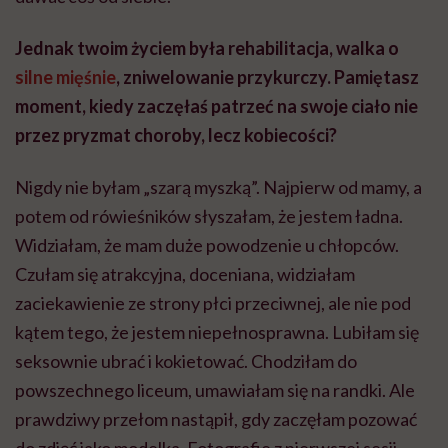
Jednak twoim życiem była rehabilitacja, walka o
silne mięśnie
, zniwelowanie przykurczy. Pamiętasz
moment, kiedy zaczęłaś patrzeć na swoje ciało nie
przez pryzmat choroby, lecz kobiecości?
Nigdy nie byłam „szarą myszką”. Najpierw od mamy, a
potem od rówieśników słyszałam, że jestem ładna.
Widziałam, że mam duże powodzenie u chłopców.
Czułam się atrakcyjna, doceniana, widziałam
zaciekawienie ze strony płci przeciwnej, ale nie pod
kątem tego, że jestem niepełnosprawna. Lubiłam się
seksownie ubrać i kokietować. Chodziłam do
powszechnego liceum, umawiałam się na randki.
Ale
prawdziwy przełom nastąpił, gdy zaczęłam pozować
do zdjęć jako modelka. Fotografie z pierwszej sesji