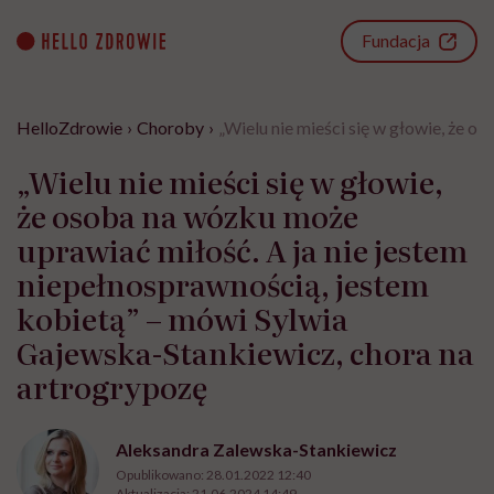
Go
to
Fundacja
content
HelloZdrowie
›
Choroby
›
„Wielu nie mieści się w głowie, że 
„Wielu nie mieści się w głowie,
że osoba na wózku może
uprawiać miłość. A ja nie jestem
niepełnosprawnością, jestem
kobietą” – mówi Sylwia
Gajewska-Stankiewicz, chora na
artrogrypozę
Aleksandra Zalewska-Stankiewicz
Opublikowano:
28.01.2022 12:40
Aktualizacja:
21.06.2024 14:49