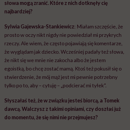
słowa mogą zranić. Które z nich dotknęły cię
najbardziej?
Sylwia Gajewska-Stankiewicz
: Miałam szczęście, że
prosto w oczy nikt nigdy nie powiedział mi przykrych
rzeczy.
Ale
wiem, że często pojawiają się komentarze,
że wyglądam jak dziecko. Wcześniej padały też słowa,
że nikt się we mnie nie zakocha albo że jestem
egoistką, bo chcę zostać mamą. Ktoś też pokusił się o
stwierdzenie, że mój mąż jest mi pewnie potrzebny
tylko po to, aby – cytuję – „podcierać mi tyłek”.
Słyszałaś też, że w związku jesteś biorcą, a Tomek
dawcą. Walczysz z takimi opiniami, czy doszłaś już
do momentu, że się nimi nie przejmujesz?