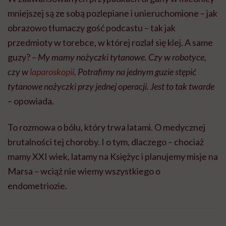
mniejszej są ze sobą pozlepiane i unieruchomione – jak
obrazowo tłumaczy gość podcastu – tak jak
przedmioty w torebce, w której rozlał się klej. A same
guzy? –
My mamy nożyczki tytanowe. Czy w robotyce,
czy w
laparoskopii
. Potrafimy na jednym guzie stępić
tytanowe nożyczki przy jednej operacji. Jest to tak twarde
– opowiada.
To rozmowa o bólu, który trwa latami. O medycznej
brutalności tej choroby. I o tym, dlaczego – chociaż
mamy XXI wiek, latamy na Księżyc i planujemy misje na
Marsa – wciąż nie wiemy wszystkiego o
endometriozie.