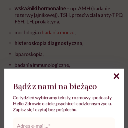
wskaźniki hormonalne
–
np. AMH (badanie
rezerwy jajnikowej), TSH, przeciwciała anty-TPO,
FSH, LH, prolaktyna,
morfologia i
badania moczu
,
histeroskopia diagnostyczna
,
laparoskopia,
badania immunologiczne,
badania genetyczne
.
Bądź z nami na bieżąco
U mężczyzn w skład badań wchodzą:
Co tydzień wybieramy teksty, rozmowy i podcasty
ocena parametrów nasienia
(spermiogram)
–
Hello Zdrowie o ciele, psychice i codziennym życiu.
Zapisz się i czytaj bez pośpiechu.
analiza jego objętości, całkowitej liczby
ruchomych plemników oraz ocena ich ruchliwości
Adres
czy budowy,
e-