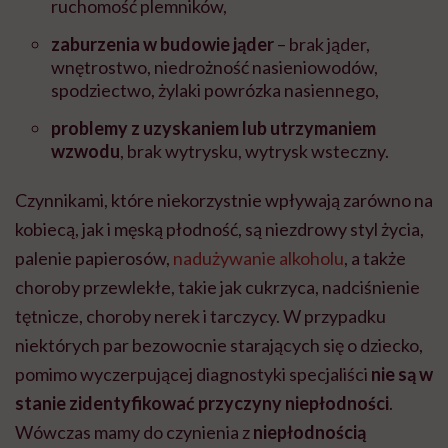
ruchomość plemników,
zaburzenia w budowie jąder
–
brak jąder,
wnętrostwo, niedrożność nasieniowodów,
spodziectwo, żylaki powrózka nasiennego,
problemy z uzyskaniem lub utrzymaniem
wzwodu
, brak wytrysku, wytrysk wsteczny.
Czynnikami, które niekorzystnie wpływają zarówno na
kobiecą, jak i męską płodność, są niezdrowy styl życia,
palenie papierosów,
nadużywanie alkoholu
, a także
choroby przewlekłe, takie jak cukrzyca, nadciśnienie
tętnicze, choroby nerek i tarczycy. W przypadku
niektórych par bezowocnie starających się o dziecko,
pomimo wyczerpującej diagnostyki specjaliści
nie są w
stanie zidentyfikować przyczyny niepłodności
.
Wówczas mamy do czynienia z
niepłodnością