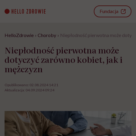
Go
to
Fundacja
content
HelloZdrowie
›
Choroby
›
Niepłodność pierwotna może dotyczy
Niepłodność pierwotna może
dotyczyć zarówno kobiet, jak i
mężczyzn
Opublikowano:
02.08.2024 14:21
Aktualizacja:
04.09.2024 09:24