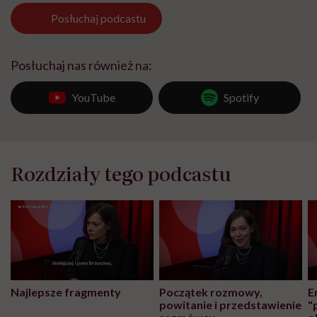
Posłuchaj
podcastu
Posłuchaj nas również na:
YouTube
Spotify
Rozdziały tego podcastu
Najlepsze fragmenty
Początek rozmowy,
E
powitanie i przedstawienie
"