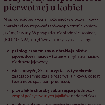
pierwotnej u kobiet
Niepłodność pierwotna może mieć wieloczynnikowy
charakter i występować zarówno po stronie kobiety,
jak i mężczyzny. W przypadku niepłodności kobiecej
(
ICD-10: N97
),
do głównych przyczyn zaliczamy:
patologiczne zmiany w obrębie jajników,
jajowodów i macicy
–
torbiele, mięśniaki macicy,
niedrożne jajowody,
wiek powyżej 35. roku życia
–
w tym okresie
znacząco zmniejsza się rezerwa jajnikowa, co jest
tożsame ze spadkiem płodności,
przewlekłe choroby zaburzające płodność
–
zespół policystycznych jajników
, endometrioza,
wady wrodzone
–
np. macica jednorożna, macica