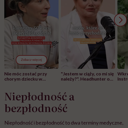
Zobacz więcej
Nie móc zostać przy
"Jestem w ciąży, co mi się
Wkró
chorym dziecku w
należy?". Headhunter o
Inst
szpitalu to tortura.
zmianie pokoleniowej u
atak
"Przeszkadzać w tym
kobiet w ciąży na rynku
wars
Niepłodność a
może chyba tylko
pracy
eksp
głupota i brak
bezpłodność
wyobraźni"
Niepłodność i bezpłodność to dwa terminy medyczne,