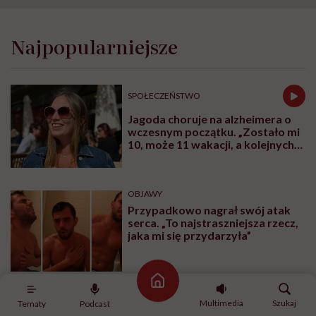
Najpopularniejsze
SPOŁECZEŃSTWO
Jagoda choruje na alzheimera o
wczesnym początku. „Zostało mi
10, może 11 wakacji, a kolejnych
nie będę już świadoma”
OBJAWY
Przypadkowo nagrał swój atak
serca. „To najstraszniejsza rzecz,
jaka mi się przydarzyła”
Strona główna
Multimedia
Szukaj
Tematy
Podcast
CHOROBY