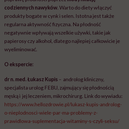
codziennych nawyków
. Warto do diety włączyć
produkty bogate w cynk i selen. Istotna jest także
regularna aktywność fizyczna. Na płodność
negatywnie wpływają wszelkie używki, takie jak
papierosy czy alkohol, dlatego najlepiej całkowicie je
wyeliminować.
O ekspercie:
d
r n. med. Łukasz Kupis
–
androlog kliniczny,
specjalista urolog FEBU, zajmujący się płodnością
męską i jej leczeniem, mikrochirurg. Link do wywiadu:
https://www.hellozdrowie.pl/lukasz-kupis-androlog-
o-nieplodnosci-wiele-par-ma-problemy-z-
prawidlowa-suplementacja-witaminy-s-czyli-seksu/