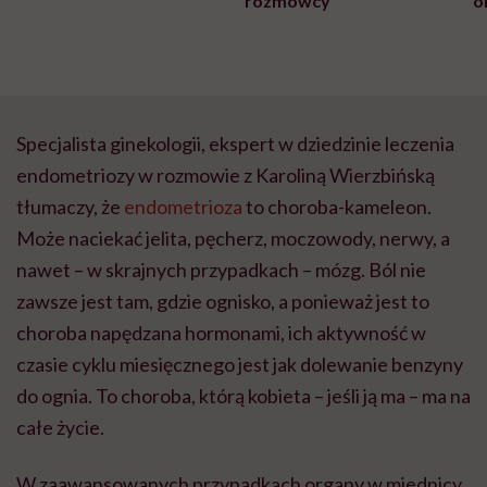
rozmówcy
o
Specjalista ginekologii, ekspert w dziedzinie leczenia
endometriozy w rozmowie z Karoliną Wierzbińską
tłumaczy, że
endometrioza
to choroba-kameleon.
Może naciekać jelita, pęcherz, moczowody, nerwy, a
nawet – w skrajnych przypadkach – mózg. Ból nie
zawsze jest tam, gdzie ognisko, a ponieważ jest to
choroba napędzana hormonami, ich aktywność w
czasie cyklu miesięcznego jest jak dolewanie benzyny
do ognia. To choroba, którą kobieta – jeśli ją ma – ma na
całe życie.
W zaawansowanych przypadkach organy w miednicy