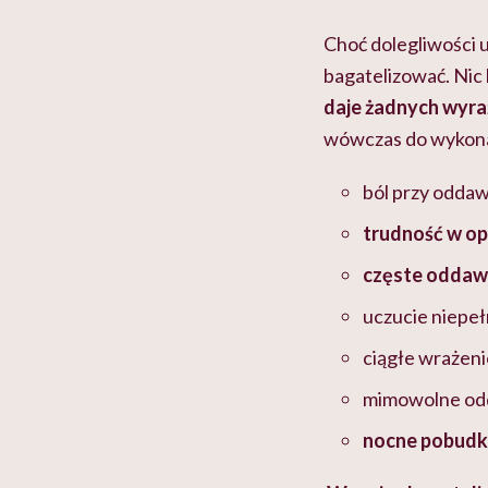
Choć dolegliwości 
bagatelizować. Nic
daje żadnych wyra
wówczas do wykonan
ból przy odda
trudność w op
częste oddaw
uczucie niepeł
ciągłe wrażeni
mimowolne od
nocne pobudki