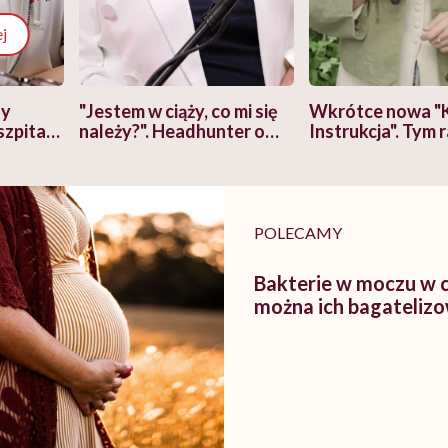
j
zy
"Jestem w ciąży, co mi się
Wkrótce nowa "
szpitalu
należy?". Headhunter o
Instrukcja". Tym 
szkadzać
zmianie pokoleniowej u
atakach paniki. Z
tylko
kobiet w ciąży na rynku
warsztat pacjen
braźni"
pracy
ekspercki
POLECAMY
Bakterie w moczu w c
można ich bagateliz