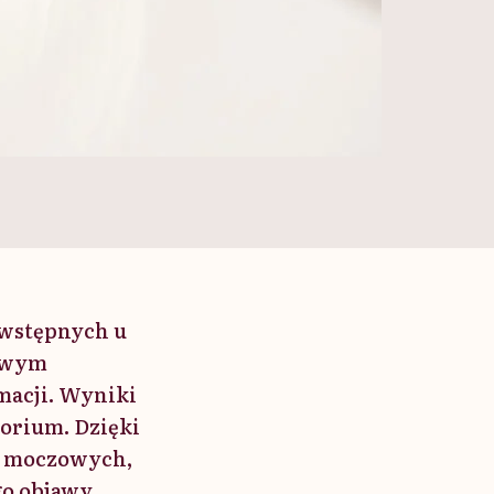
 wstępnych u
wowym
macji. Wyniki
torium. Dzięki
óg moczowych,
go objawy.