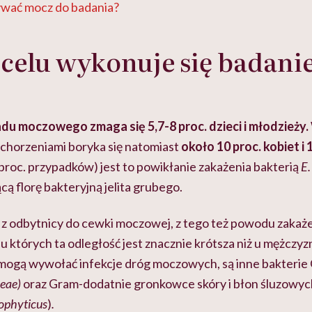
wać mocz do badania?
celu wykonuje się badani
du moczowego zmaga się 5,7-8 proc. dzieci i młodzieży.
schorzeniami boryka się natomiast
około 10 proc. kobiet i
proc. przypadków) jest to powikłanie zakażenia bakterią
E.
cą florę bakteryjną jelita grubego.
 z odbytnicy do cewki moczowej, z tego też powodu zakaże
 u których ta odległość jest znacznie krótsza niż u mężczyz
mogą wywołać infekcje dróg moczowych, są inne bakterie 
ceae)
oraz Gram-dodatnie gronkowce skóry i błon śluzowyc
ophyticus
)
.