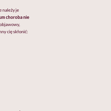
 należy je
um choroba nie
r objawowy,
ny cię skłonić: