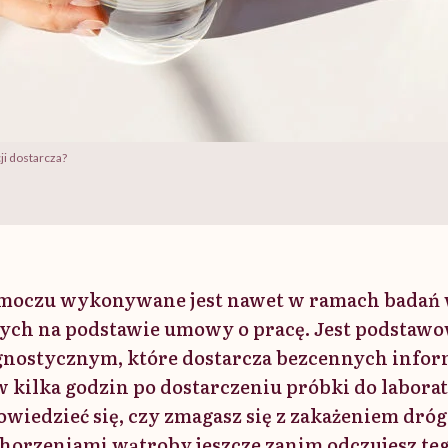
ji dostarcza?
 moczu wykonywane jest nawet w ramach badań
nych na podstawie umowy o pracę. Jest podsta
nostycznym, które dostarcza bezcennych infor
w kilka godzin po dostarczeniu próbki do labora
wiedzieć się, czy zmagasz się z zakażeniem dr
chorzeniami wątroby jeszcze zanim odczujesz te