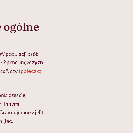
e ogólne
W populacji osób
 1-2 proc. mężczyzn
.
 coli
, czyli
pałeczką
nia częściej
n. Innymi
Gram-ujemne z jelit
h
(łac.