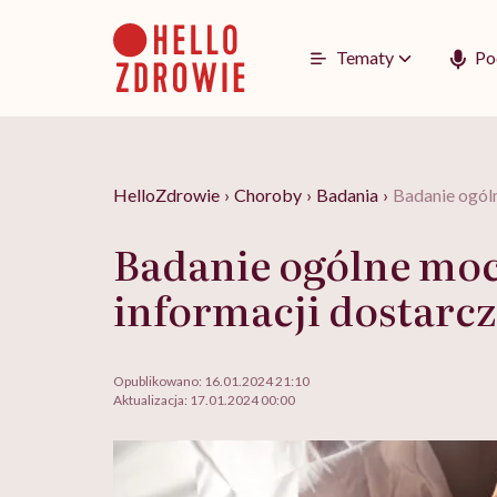
Go
to
content
Tematy
Po
HelloZdrowie
›
Choroby
›
Badania
›
Badanie ogóln
Badanie ogólne moc
informacji dostarc
Opublikowano:
16.01.2024 21:10
Aktualizacja:
17.01.2024 00:00