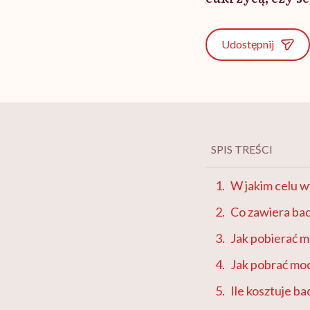
Udostępnij
SPIS TREŚCI
W jakim celu w
Co zawiera ba
Jak pobierać 
Jak pobrać mo
Ile kosztuje b