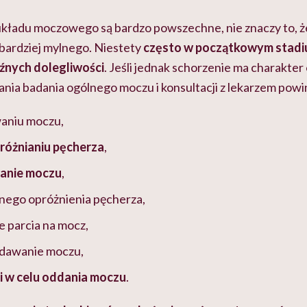
układu moczowego są bardzo powszechne, nie znaczy to, że
 bardziej mylnego. Niestety
często w początkowym stadi
źnych dolegliwości
. Jeśli jednak schorzenie ma charakte
ia badania ogólnego moczu i konsultacji z lekarzem powin
waniu moczu,
różnianiu pęcherza
,
anie moczu
,
nego opróżnienia pęcherza,
e parcia na mocz,
dawanie moczu,
 w celu oddania moczu
.