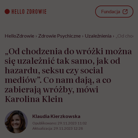
Go
to
Fundacja
content
HelloZdrowie
›
Zdrowie Psychiczne
›
Uzależnienia
›
„Od chodze
„Od chodzenia do wróżki można
się uzależnić tak samo, jak od
hazardu, seksu czy social
mediów”. Co nam dają, a co
zabierają wróżby, mówi
Karolina Klein
Klaudia Kierzkowska
Opublikowano:
29.11.2023 11:02
Aktualizacja:
29.11.2023 12:28