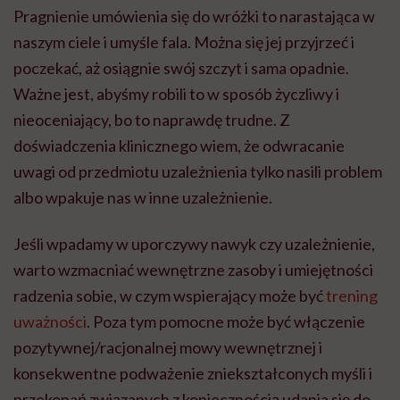
Pragnienie umówienia się do wróżki to narastająca w
naszym ciele i umyśle fala. Można się jej przyjrzeć i
poczekać, aż osiągnie swój szczyt i sama opadnie.
Ważne jest, abyśmy robili to w sposób życzliwy i
nieoceniający, bo to naprawdę trudne. Z
doświadczenia klinicznego wiem, że odwracanie
uwagi od przedmiotu uzależnienia tylko nasili problem
albo wpakuje nas w inne uzależnienie.
Jeśli wpadamy w uporczywy nawyk czy uzależnienie,
warto wzmacniać wewnętrzne zasoby i umiejętności
radzenia sobie, w czym wspierający może być
trening
uważności
. Poza tym pomocne może być włączenie
pozytywnej/racjonalnej mowy wewnętrznej i
konsekwentne podważenie zniekształconych myśli i
przekonań związanych z koniecznością udania się do