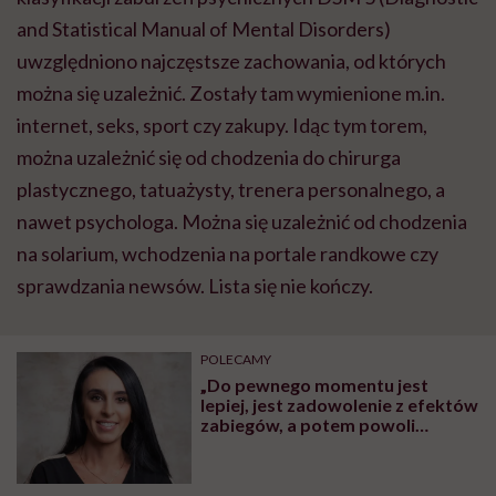
and Statistical Manual of Mental Disorders)
uwzględniono najczęstsze zachowania, od których
można się uzależnić. Zostały tam wymienione m.in.
internet, seks, sport czy zakupy. Idąc tym torem,
można uzależnić się od chodzenia do chirurga
plastycznego, tatuażysty, trenera personalnego, a
nawet psychologa. Można się uzależnić od chodzenia
na solarium, wchodzenia na portale randkowe czy
sprawdzania newsów. Lista się nie kończy.
POLECAMY
„Do pewnego momentu jest
lepiej, jest zadowolenie z efektów
zabiegów, a potem powoli
zatraca się krytycyzm”. O
uzależnieniu od poprawiania
urody mówi Kinga Rochala