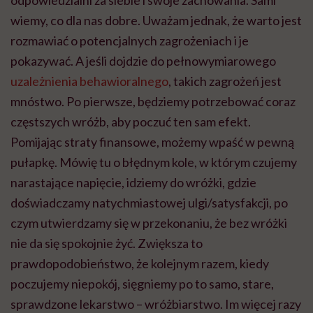
odpowiedzialni za siebie i swoje zachowania. Sami
wiemy, co dla nas dobre. Uważam jednak, że warto jest
rozmawiać o potencjalnych zagrożeniach i je
pokazywać. A jeśli dojdzie do pełnowymiarowego
uzależnienia behawioralnego
, takich zagrożeń jest
mnóstwo. Po pierwsze, będziemy potrzebować coraz
częstszych wróżb, aby poczuć ten sam efekt.
Pomijając straty finansowe, możemy wpaść w pewną
pułapkę. Mówię tu o błędnym kole, w którym czujemy
narastające napięcie, idziemy do wróżki, gdzie
doświadczamy natychmiastowej ulgi/satysfakcji, po
czym utwierdzamy się w przekonaniu, że bez wróżki
nie da się spokojnie żyć. Zwiększa to
prawdopodobieństwo, że kolejnym razem, kiedy
poczujemy niepokój, sięgniemy po to samo, stare,
sprawdzone lekarstwo – wróżbiarstwo. Im więcej razy