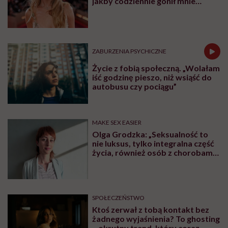
jakby codziennie gonił mnie
tygrys”
ZABURZENIA PSYCHICZNE
Życie z fobią społeczną. „Wolałam
iść godzinę pieszo, niż wsiąść do
autobusu czy pociągu”
MAKE SEX EASIER
Olga Grodzka: „Seksualność to
nie luksus, tylko integralna część
życia, również osób z chorobami
psychicznymi”
SPOŁECZEŃSTWO
Ktoś zerwał z tobą kontakt bez
żadnego wyjaśnienia? To ghosting
– okrutny trend, który coraz