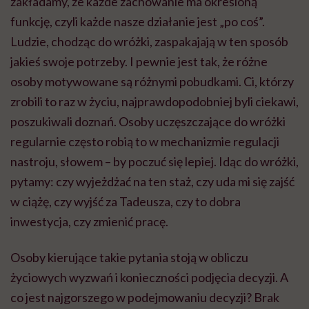
zakładamy, że każde zachowanie ma określoną
funkcję, czyli każde nasze działanie jest „po coś”.
Ludzie, chodząc do wróżki, zaspakajają w ten sposób
jakieś swoje potrzeby. I pewnie jest tak, że różne
osoby motywowane są różnymi pobudkami. Ci, którzy
zrobili to raz w życiu, najprawdopodobniej byli ciekawi,
poszukiwali doznań. Osoby uczęszczające do wróżki
regularnie często robią to w mechanizmie regulacji
nastroju, słowem – by poczuć się lepiej. Idąc do wróżki,
pytamy: czy wyjeżdżać na ten staż, czy uda mi się zajść
w ciążę, czy wyjść za Tadeusza, czy to dobra
inwestycja, czy zmienić pracę.
Osoby kierujące takie pytania stoją w obliczu
życiowych wyzwań i konieczności podjęcia decyzji. A
co jest najgorszego w podejmowaniu decyzji? Brak