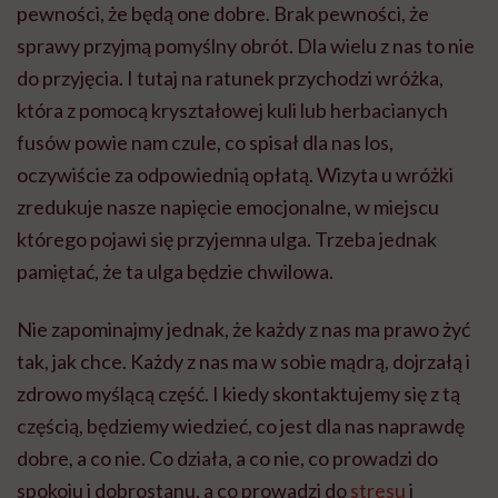
pewności, że będą one dobre. Brak pewności, że
sprawy przyjmą pomyślny obrót. Dla wielu z nas to nie
do przyjęcia. I tutaj na ratunek przychodzi wróżka,
która z pomocą kryształowej kuli lub herbacianych
fusów powie nam czule, co spisał dla nas los,
oczywiście za odpowiednią opłatą. Wizyta u wróżki
zredukuje nasze napięcie emocjonalne, w miejscu
którego pojawi się przyjemna ulga. Trzeba jednak
pamiętać, że ta ulga będzie chwilowa.
Nie zapominajmy jednak, że każdy z nas ma prawo żyć
tak, jak chce. Każdy z nas ma w sobie mądrą, dojrzałą i
zdrowo myślącą część. I kiedy skontaktujemy się z tą
częścią, będziemy wiedzieć, co jest dla nas naprawdę
dobre, a co nie. Co działa, a co nie, co prowadzi do
spokoju i dobrostanu, a co prowadzi do
stresu
i