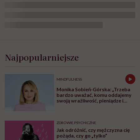
Zafascynował
się
sztuczną
Najpopularniejsze
inteligencją.
Skończyło
się
na
MINDFULNESS
urojeniach,
leczeniu
Monika Sobień-Górska: „Trzeba
psychiatrycznym
bardzo uważać, komu oddajemy
i
swoją wrażliwość, pieniądze i
sporych
zaufanie”
długach
ZDROWIE PSYCHICZNE
Jak odróżnić, czy mężczyzna cię
pożąda, czy go „tylko”