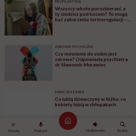
PROFILAKTYKA
Wszyscy wkoło porozbierani, a
ty siedzisz pod kocem? To mogą
być zaburzenia termoregulacji –
wynikające z choroby lub złych
nawyków
ZDROWIE PSYCHICZNE
Czy mówienie do siebie jest
zdrowe? Odpowiada psychiatra
dr Sławomir Murawiec
MAKE SEX EASIER
Co lubią dziewczyny w łóżku, co
kobiety lubią w chłopakach
Strona główna
Multimedia
Szukaj
Tematy
Podcast