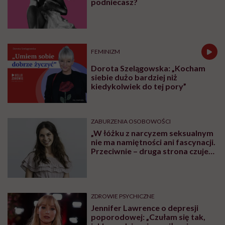
podniecasz?
FEMINIZM
Dorota Szelągowska: „Kocham
siebie dużo bardziej niż
kiedykolwiek do tej pory”
ZABURZENIA OSOBOWOŚCI
„W łóżku z narcyzem seksualnym
nie ma namiętności ani fascynacji.
Przeciwnie – druga strona czuje
się użyta” – mówi seksuolożka
Monika Kaszuba
ZDROWIE PSYCHICZNE
Jennifer Lawrence o depresji
poporodowej: „Czułam się tak,