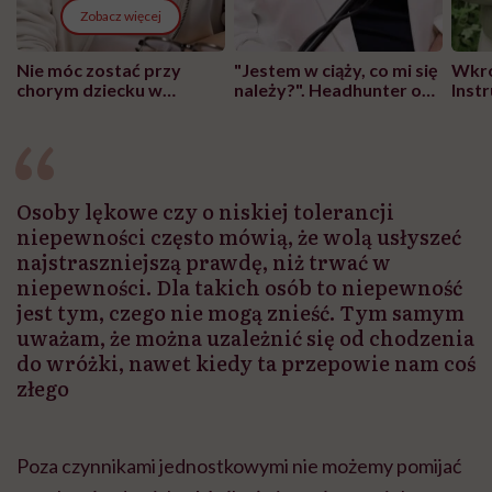
Zobacz więcej
Nie móc zostać przy
"Jestem w ciąży, co mi się
Wkró
chorym dziecku w
należy?". Headhunter o
Inst
szpitalu to tortura.
zmianie pokoleniowej u
atak
"Przeszkadzać w tym
kobiet w ciąży na rynku
wars
może chyba tylko
pracy
eksp
głupota i brak
wyobraźni"
Osoby lękowe czy o niskiej tolerancji
niepewności często mówią, że wolą usłyszeć
najstraszniejszą prawdę, niż trwać w
niepewności. Dla takich osób to niepewność
jest tym, czego nie mogą znieść. Tym samym
uważam, że można uzależnić się od chodzenia
do wróżki, nawet kiedy ta przepowie nam coś
złego
Poza czynnikami jednostkowymi nie możemy pomijać