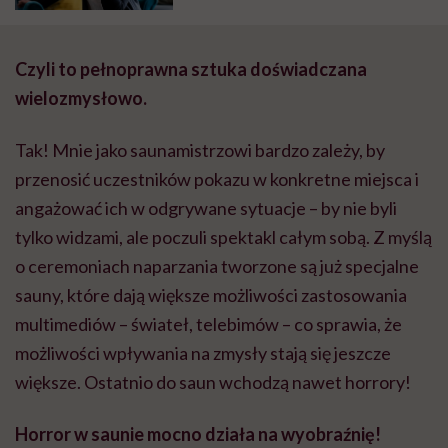
– mówi Magda Ziaja-Żebracka,
organizatorka festiwalu
biegowego Tatra Fest
Czyli to pełnoprawna sztuka doświadczana
wielozmysłowo.
Tak! Mnie jako saunamistrzowi bardzo zależy, by
przenosić uczestników pokazu w konkretne miejsca i
angażować ich w odgrywane sytuacje – by nie byli
tylko widzami, ale poczuli spektakl całym sobą. Z myślą
o ceremoniach naparzania tworzone są już specjalne
sauny, które dają większe możliwości zastosowania
multimediów – świateł, telebimów – co sprawia, że
możliwości wpływania na zmysły stają się jeszcze
większe. Ostatnio do saun wchodzą nawet horrory!
Horror w saunie mocno działa na wyobraźnię!