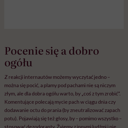
Pocenie się a dobro
ogółu
Z reakcji internautów możemy wyczytać jedno –
można się pocić, a plamy pod pachami nie są niczym
złym, ale dla dobra ogółu warto, by „coś z tym zrobić”.
Komentujące polecają mycie pach w ciągu dnia czy
dodawanie octu do prania (by zneutralizować zapach
potu). Pojawiają się też głosy, by – pomimo wszystko –
stosować dezodoranty. Żyjemy z innymi ludźmi i nie