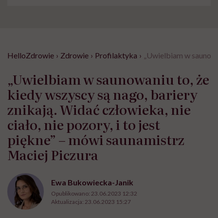
HelloZdrowie
›
Zdrowie
›
Profilaktyka
›
„Uwielbiam w saunowani
„Uwielbiam w saunowaniu to, że
kiedy wszyscy są nago, bariery
znikają. Widać człowieka, nie
ciało, nie pozory, i to jest
piękne” – mówi saunamistrz
Maciej Piczura
Ewa Bukowiecka-Janik
Opublikowano:
23.06.2023 12:32
Aktualizacja:
23.06.2023 15:27