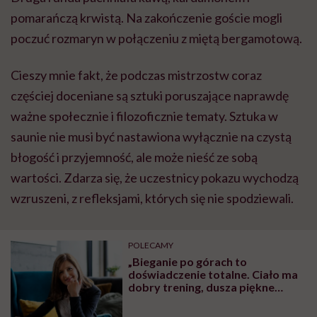
pomarańczą krwistą. Na zakończenie goście mogli
poczuć rozmaryn w połączeniu z miętą bergamotową.
Cieszy mnie fakt, że podczas mistrzostw coraz
częściej doceniane są sztuki poruszające naprawdę
ważne społecznie i filozoficznie tematy. Sztuka w
saunie nie musi być nastawiona wyłącznie na czystą
błogość i przyjemność, ale może nieść ze sobą
wartości. Zdarza się, że uczestnicy pokazu wychodzą
wzruszeni, z refleksjami, których się nie spodziewali.
POLECAMY
„Bieganie po górach to
doświadczenie totalne. Ciało ma
dobry trening, dusza piękne
widoki, a głowa radość,
satysfakcję i poczucie spełnienia”