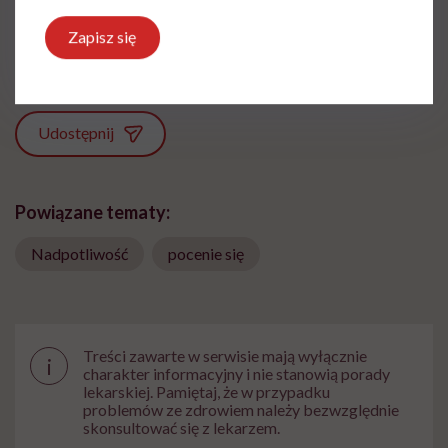
Z wykształcenia - dziennikarka, pedagożka
i ekspertka ds. żywienia
Zapisz się
Zobacz profil
Udostępnij
Powiązane tematy:
Nadpotliwość
pocenie się
Treści zawarte w serwisie mają wyłącznie
i
charakter informacyjny i nie stanowią porady
lekarskiej. Pamiętaj, że w przypadku
problemów ze zdrowiem należy bezwzględnie
skonsultować się z lekarzem.