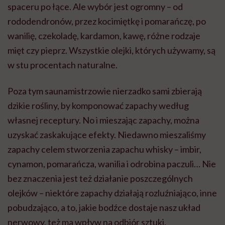
spaceru po łące. Ale wybór jest ogromny – od
rododendronów, przez kocimiętkę i pomarańczę, po
wanilię, czekoladę, kardamon, kawę, różne rodzaje
mięt czy pieprz. Wszystkie olejki, których używamy, są
w stu procentach naturalne.
Poza tym saunamistrzowie nierzadko sami zbierają
dzikie rośliny, by komponować zapachy według
własnej receptury. No i mieszając zapachy, można
uzyskać zaskakujące efekty. Niedawno mieszaliśmy
zapachy celem stworzenia zapachu whisky – imbir,
cynamon, pomarańcza, wanilia i odrobina paczuli… Nie
bez znaczenia jest też działanie poszczególnych
olejków – niektóre zapachy działają rozluźniająco, inne
pobudzająco, a to, jakie bodźce dostaje nasz układ
nerwowy, też ma wpływ na odbiór sztuki.