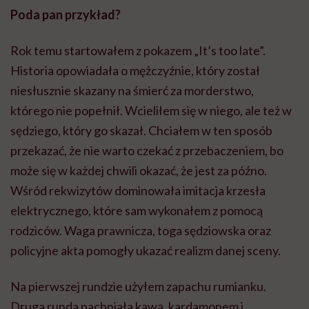
Poda pan przykład?
Rok temu startowałem z pokazem „It’s too late”.
Historia opowiadała o mężczyźnie, który został
niesłusznie skazany na śmierć za morderstwo,
którego nie popełnił. Wcieliłem się w niego, ale też w
sędziego, który go skazał. Chciałem w ten sposób
przekazać, że nie warto czekać z przebaczeniem, bo
może się w każdej chwili okazać, że jest za późno.
Wśród rekwizytów dominowała imitacja krzesła
elektrycznego, które sam wykonałem z pomocą
rodziców. Waga prawnicza, toga sędziowska oraz
policyjne akta pomogły ukazać realizm danej sceny.
Na pierwszej rundzie użyłem zapachu rumianku.
Druga runda pachniała kawą, kardamonem i