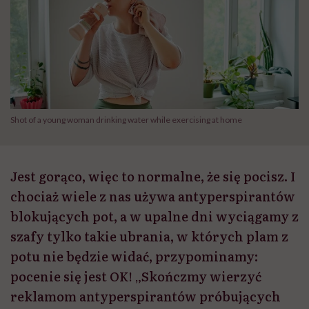
Shot of a young woman drinking water while exercising at home
Jest gorąco, więc to normalne, że się pocisz. I
chociaż wiele z nas używa antyperspirantów
blokujących pot, a w upalne dni wyciągamy z
szafy tylko takie ubrania, w których plam z
potu nie będzie widać, przypominamy:
pocenie się jest OK! „Skończmy wierzyć
reklamom antyperspirantów próbujących