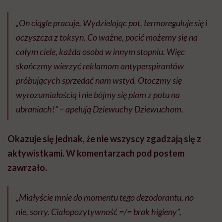
„On ciągle pracuje. Wydzielając pot, termoreguluje się i
oczyszcza z toksyn. Co ważne, pocić możemy się na
całym ciele, każda osoba w innym stopniu. Więc
skończmy wierzyć reklamom antyperspirantów
próbujących sprzedać nam wstyd. Otoczmy się
wyrozumiałością i nie bójmy się plam z potu na
ubraniach!” – apelują Dziewuchy Dziewuchom.
Okazuje się jednak, że nie wszyscy zgadzają się z
aktywistkami. W komentarzach pod postem
zawrzało.
„Miałyście mnie do momentu tego dezodorantu, no
nie, sorry. Ciałopozytywność =/= brak higieny”,