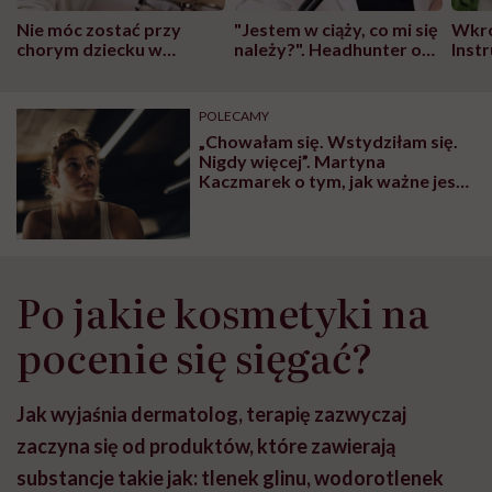
Nie móc zostać przy
"Jestem w ciąży, co mi się
Wkró
chorym dziecku w
należy?". Headhunter o
Inst
szpitalu to tortura.
zmianie pokoleniowej u
atak
"Przeszkadzać w tym
kobiet w ciąży na rynku
wars
może chyba tylko
pracy
eksp
POLECAMY
głupota i brak
„Chowałam się. Wstydziłam się.
wyobraźni"
Nigdy więcej”. Martyna
Kaczmarek o tym, jak ważne jest
normalizowanie nadmiernej
potliwości
Po jakie kosmetyki na
pocenie się sięgać?
Jak wyjaśnia dermatolog, terapię zazwyczaj
zaczyna się od produktów, które zawierają
substancje takie jak: tlenek glinu, wodorotlenek