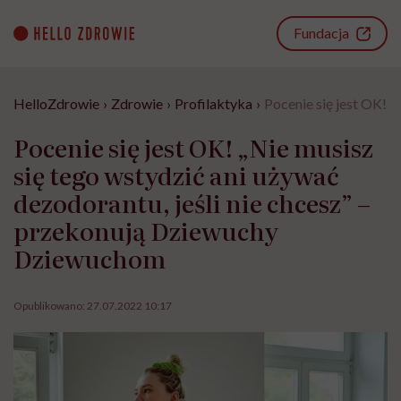
Go
to
Fundacja
content
HelloZdrowie
›
Zdrowie
›
Profilaktyka
›
Pocenie się jest OK! 
Pocenie się jest OK! „Nie musisz
się tego wstydzić ani używać
dezodorantu, jeśli nie chcesz” –
przekonują Dziewuchy
Dziewuchom
Opublikowano:
27.07.2022 10:17