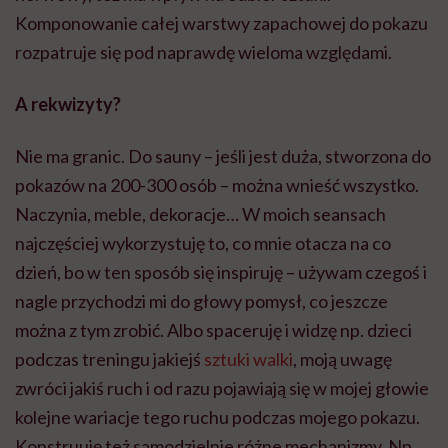
Komponowanie całej warstwy zapachowej do pokazu
rozpatruje się pod naprawdę wieloma względami.
A rekwizyty?
Nie ma granic. Do sauny – jeśli jest duża, stworzona do
pokazów na 200-300 osób – można wnieść wszystko.
Naczynia, meble, dekoracje… W moich seansach
najczęściej wykorzystuję to, co mnie otacza na co
dzień, bo w ten sposób się inspiruję – używam czegoś i
nagle przychodzi mi do głowy pomysł, co jeszcze
można z tym zrobić. Albo spaceruję i widzę np. dzieci
podczas treningu jakiejś
sztuki walki
, moją uwagę
zwróci jakiś ruch i od razu pojawiają się w mojej głowie
kolejne wariacje tego ruchu podczas mojego pokazu.
Konstruuję też samodzielnie różne mechanizmy. Np.