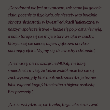
„Dezodorant nie jest przymusem, tak samo jak golenie
ciała, pocenie to fizjologia, ale niestety lato boleśnie
obnaża niedostatki w kwestii edukacji higienicznej w
naszym społeczeństwie – ludzie się po prostu nie myją,
a pot, którego się nie myje, który wsiąka w ciuchy,
których się nie pierze, daje wyjątkowo przykro
pachnący efekt. Myjmy się, dziewuchy i chłopaki”,
„Nie muszę, ale na szczęście MOGĘ, nie lubię
śmierdzieć i myślę, że ludzie wokół mnie też nie są
zachwyceni, gdy ktoś obok nich śmierdzi, ja też nie
lubię wąchać kogo,ś kto nie dba o higienę osobistą.
Bez przesady”,
„No, że wstydzić się nie trzeba, to git, ale nie używać