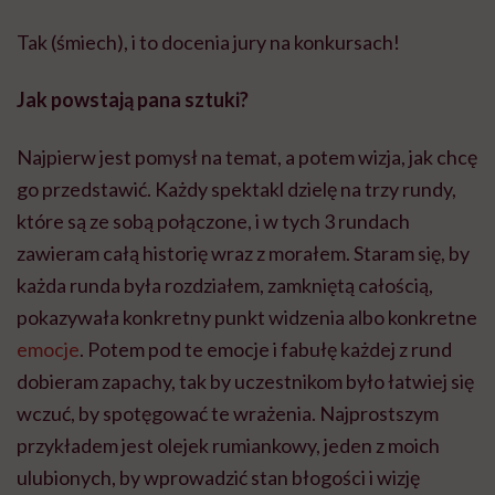
Tak (śmiech), i to docenia jury na konkursach!
Jak powstają pana sztuki?
Najpierw jest pomysł na temat, a potem wizja, jak chcę
go przedstawić. Każdy spektakl dzielę na trzy rundy,
które są ze sobą połączone, i w tych 3 rundach
zawieram całą historię wraz z morałem. Staram się, by
każda runda była rozdziałem, zamkniętą całością,
pokazywała konkretny punkt widzenia albo konkretne
emocje
. Potem pod te emocje i fabułę każdej z rund
dobieram zapachy, tak by uczestnikom było łatwiej się
wczuć, by spotęgować te wrażenia. Najprostszym
przykładem jest olejek rumiankowy, jeden z moich
ulubionych, by wprowadzić stan błogości i wizję