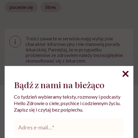
pocenie się
Stres
Treści zawarte w serwisie mają wyłącznie
i
charakter informacyjny i nie stanowią porady
lekarskiej. Pamiętaj, że w przypadku
problemów ze zdrowiem należy bezwzględnie
skonsultować się z lekarzem.
Bądź z nami na bieżąco
Co tydzień wybieramy teksty, rozmowy i podcasty
HelloZdrowie
›
Zdrowie
›
Profilaktyka
›
„Zemsta na śnie”, żeby
Hello Zdrowie o ciele, psychice i codziennym życiu.
Zapisz się i czytaj bez pośpiechu.
„Zemsta na śnie”, żeby odzyskać
Adres
czas dla siebie. Psychiatra
e-
mail
*
tłumaczy, czym jest revenge