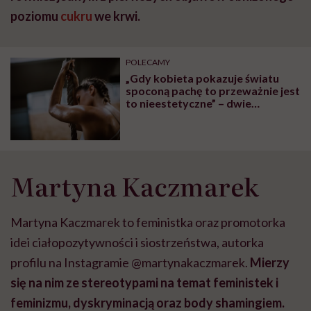
poziomu
cukru
we krwi.
POLECAMY
„Gdy kobieta pokazuje światu
spoconą pachę to przeważnie jest
to nieestetyczne” – dwie
aktywistki poruszyły ważny
temat
Martyna Kaczmarek
Martyna Kaczmarek to feministka oraz promotorka
idei ciałopozytywności i siostrzeństwa, autorka
profilu na Instagramie @martynakaczmarek.
Mierzy
się na nim ze stereotypami na temat feministek i
feminizmu, dyskryminacją oraz body shamingiem.