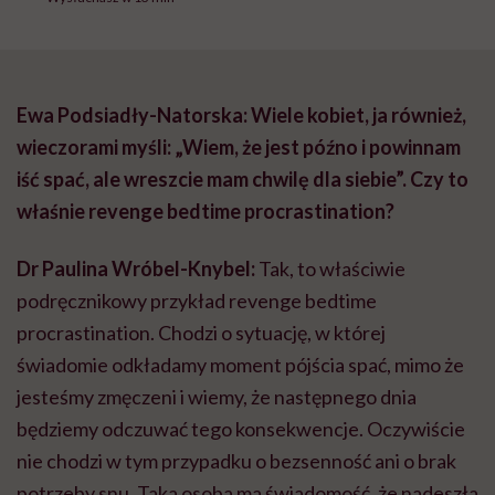
Ewa Podsiadły-Natorska: Wiele kobiet, ja również,
wieczorami myśli: „Wiem, że jest późno i powinnam
iść spać, ale wreszcie mam chwilę dla siebie”. Czy to
właśnie revenge bedtime procrastination?
Dr Paulina Wróbel-Knybel:
Tak, to właściwie
podręcznikowy przykład revenge bedtime
procrastination. Chodzi o sytuację, w której
świadomie odkładamy moment pójścia spać, mimo że
jesteśmy zmęczeni i wiemy, że następnego dnia
będziemy odczuwać tego konsekwencje. Oczywiście
nie chodzi w tym przypadku o bezsenność ani o brak
potrzeby snu. Taka osoba ma świadomość, że nadeszła