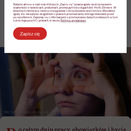
bedtime procrastination
Podanie adresu e-mail oraz kliknięcie „Zapisz się” oznacza zgodę na otrzymywanie
wiadomości o nowościach, produktach, promocjach lub usługach dot. Hello Zdrowie. W
dowolnym momencie możesz zrezygnować z otrzymywania newslettera. Wycofanie
zgody nie ma wpływu na zgodność z prawem przetwarzania, którego dokonano przed
jej wycofaniem. Zapoznaj się z informacjami o przetwarzaniu danych osobowych, w tym
o przysługujących Ci prawach, w naszej
Polityce prywatności
.
Ewa Podsiadły-Natorska
Zapisz się
Opublikowano:
20.07.2026 08:01
fot. Getty Images, Zarina Lukash
o całym dniu pracy, obowiązków i bycia