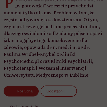
P
„w gotowości” wreszcie przychodzi
moment tylko dla nas. Problem w tym, że
często odbywa się to… kosztem snu. O tym,
czym jest revenge bedtime procrastination,
dlaczego świadomie odkładamy pójście spać i
jakie mogą być tego konsekwencje dla
zdrowia, opowiada dr n. med. i n. o zdr.
Paulina Wróbel-Knybel z Kliniki
PsychoMedic.pl oraz Kliniki Psychiatrii,
Psychoterapii i Wczesnej Interwencji
Uniwersytetu Medycznego w Lublinie.
Udostępnij
Posłuchaj
Wysłuchasz w 13 min