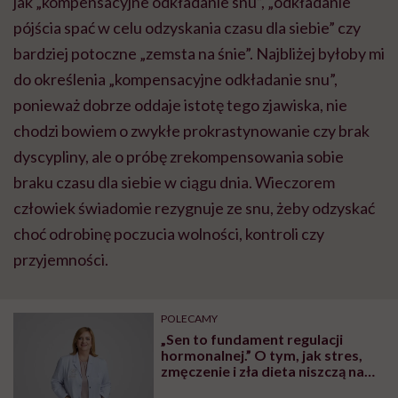
jak „kompensacyjne odkładanie snu”, „odkładanie
pójścia spać w celu odzyskania czasu dla siebie” czy
bardziej potoczne „zemsta na śnie”. Najbliżej byłoby mi
do określenia „kompensacyjne odkładanie snu”,
ponieważ dobrze oddaje istotę tego zjawiska, nie
chodzi bowiem o zwykłe prokrastynowanie czy brak
dyscypliny, ale o próbę zrekompensowania sobie
braku czasu dla siebie w ciągu dnia. Wieczorem
człowiek świadomie rezygnuje ze snu, żeby odzyskać
choć odrobinę poczucia wolności, kontroli czy
przyjemności.
POLECAMY
„Sen to fundament regulacji
hormonalnej.” O tym, jak stres,
zmęczenie i zła dieta niszczą nam
organizm, opowiada dr n. med.