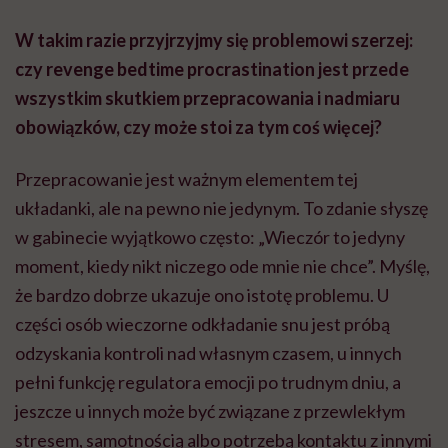
W takim razie przyjrzyjmy się problemowi szerzej:
czy revenge bedtime procrastination jest przede
wszystkim skutkiem przepracowania i nadmiaru
obowiązków, czy może stoi za tym coś więcej?
Przepracowanie jest ważnym elementem tej
układanki, ale na pewno nie jedynym. To zdanie słyszę
w gabinecie wyjątkowo często: „Wieczór to jedyny
moment, kiedy nikt niczego ode mnie nie chce”. Myślę,
że bardzo dobrze ukazuje ono istotę problemu. U
części osób wieczorne odkładanie snu jest próbą
odzyskania kontroli nad własnym czasem, u innych
pełni funkcję regulatora emocji po trudnym dniu, a
jeszcze u innych może być związane z przewlekłym
stresem, samotnością albo potrzebą kontaktu z innymi