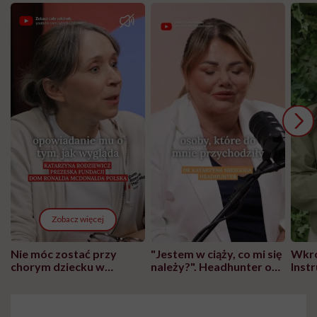
Zobacz więcej
Nie móc zostać przy
"Jestem w ciąży, co mi się
Wkró
chorym dziecku w
należy?". Headhunter o
Inst
szpitalu to tortura.
zmianie pokoleniowej u
atak
"Przeszkadzać w tym
kobiet w ciąży na rynku
wars
może chyba tylko
pracy
eksp