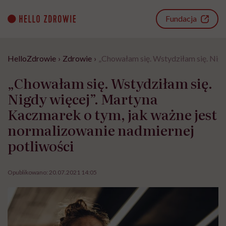
Go
to
Fundacja
content
HelloZdrowie
›
Zdrowie
›
„Chowałam się. Wstydziłam się. Nigd
„Chowałam się. Wstydziłam się.
Nigdy więcej”. Martyna
Kaczmarek o tym, jak ważne jest
normalizowanie nadmiernej
potliwości
Opublikowano:
20.07.2021 14:05