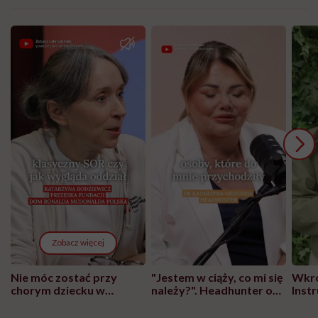
Zobacz więcej
Nie móc zostać przy
"Jestem w ciąży, co mi się
Wkró
chorym dziecku w
należy?". Headhunter o
Inst
szpitalu to tortura.
zmianie pokoleniowej u
atak
"Przeszkadzać w tym
kobiet w ciąży na rynku
wars