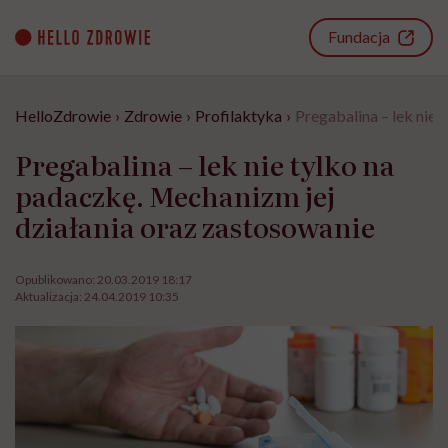
Go
to
Fundacja
content
HelloZdrowie
›
Zdrowie
›
Profilaktyka
›
Pregabalina – lek nie
Pregabalina – lek nie tylko na
padaczkę. Mechanizm jej
działania oraz zastosowanie
Opublikowano:
20.03.2019 18:17
Aktualizacja:
24.04.2019 10:35