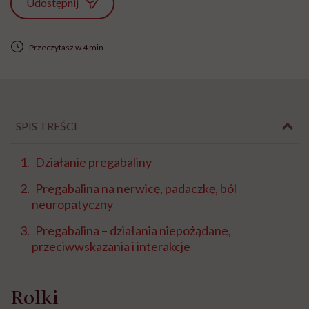
Udostępnij
Przeczytasz w 4 min
SPIS TREŚCI
Działanie pregabaliny
Pregabalina na nerwicę, padaczkę, ból
neuropatyczny
Pregabalina – działania niepożądane,
przeciwwskazania i interakcje
Rolki