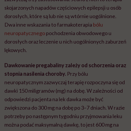
skojarzonych napadów częściowych epilepsji u osób
dorosłych, które są lub nie są wtórnie uogólnione.
Dwa inne wskazania to farmakoterapia
bólu
neuropatycznego
pochodzenia obwodowego u
dorosłych oraz leczenie u nich uogólnionych zaburzeń
lękowych.
Dawkowanie pregabaliny zależy od schorzenia oraz
stopnia nasilenia choroby.
Przy bólu
neuropatycznym zazwyczaj terapię rozpoczyna się od
dawki 150 miligramów (mg) na dobę. W zależności od
odpowiedzi pacjenta na lek dawka może być
zwiększona do 300 mg na dobę po 3–7 dniach. W razie
potrzeby po następnym tygodniu przyjmowania leku
można podać maksymalną dawkę, to jest 600 mg na