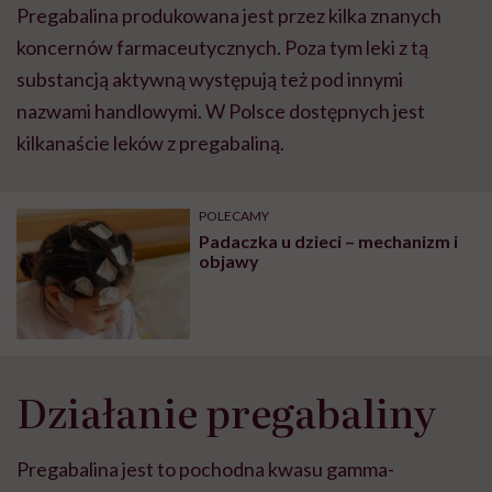
Pregabalina produkowana jest przez kilka znanych
może chyba tylko
pracy
eksp
głupota i brak
koncernów farmaceutycznych. Poza tym leki z tą
wyobraźni"
substancją aktywną występują też pod innymi
nazwami handlowymi. W Polsce dostępnych jest
kilkanaście leków z pregabaliną.
POLECAMY
Padaczka u dzieci – mechanizm i
objawy
Działanie pregabaliny
Pregabalina jest to pochodna kwasu gamma-