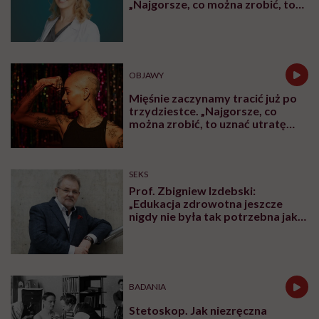
„Najgorsze, co można zrobić, to
leczyć modne hasło”
OBJAWY
Mięśnie zaczynamy tracić już po
trzydziestce. „Najgorsze, co
można zrobić, to uznać utratę
sprawności za nieunikniony
element starzenia”
SEKS
Prof. Zbigniew Izdebski:
„Edukacja zdrowotna jeszcze
nigdy nie była tak potrzebna jak
teraz, kiedy jest taki chaos
informacyjny”
BADANIA
Stetoskop. Jak niezręczna