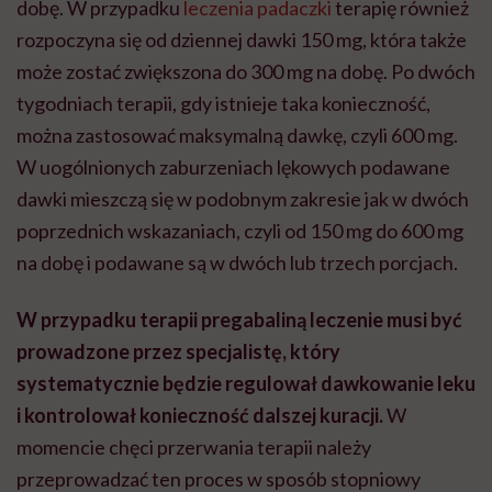
dobę. W przypadku
leczenia padaczki
terapię również
rozpoczyna się od dziennej dawki 150 mg, która także
może zostać zwiększona do 300 mg na dobę. Po dwóch
tygodniach terapii, gdy istnieje taka konieczność,
można zastosować maksymalną dawkę, czyli 600 mg.
W uogólnionych zaburzeniach lękowych podawane
dawki mieszczą się w podobnym zakresie jak w dwóch
poprzednich wskazaniach, czyli od 150 mg do 600 mg
na dobę i podawane są w dwóch lub trzech porcjach.
W przypadku terapii pregabaliną leczenie musi być
prowadzone przez specjalistę, który
systematycznie będzie regulował dawkowanie leku
i kontrolował konieczność dalszej kuracji.
W
momencie chęci przerwania terapii należy
przeprowadzać ten proces w sposób stopniowy