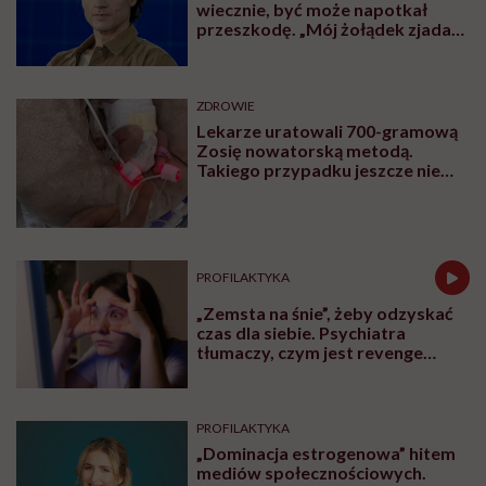
wiecznie, być może napotkał
przeszkodę. „Mój żołądek zjada
sam siebie”
ZDROWIE
Lekarze uratowali 700-gramową
Zosię nowatorską metodą.
Takiego przypadku jeszcze nie
było
PROFILAKTYKA
„Zemsta na śnie”, żeby odzyskać
czas dla siebie. Psychiatra
tłumaczy, czym jest revenge
bedtime procrastination
PROFILAKTYKA
„Dominacja estrogenowa” hitem
mediów społecznościowych.