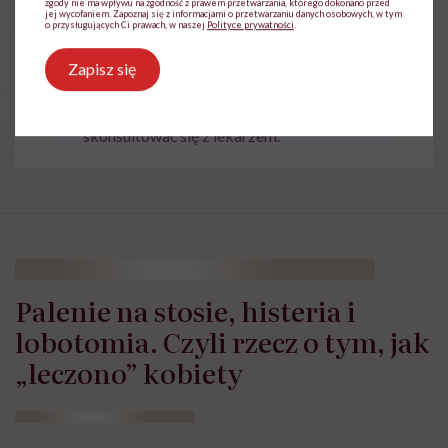
zgody nie ma wpływu na zgodność z prawem przetwarzania, którego dokonano przed
jej wycofaniem. Zapoznaj się z informacjami o przetwarzaniu danych osobowych, w tym
o przysługujących Ci prawach, w naszej
Polityce prywatności
.
Treści zawarte w serwisie mają wyłącznie
Zapisz się
i
charakter informacyjny i nie stanowią porady
lekarskiej. Pamiętaj, że w przypadku
problemów ze zdrowiem należy bezwzględnie
skonsultować się z lekarzem.
Palenie na stosie, histeria i
lobotomia. Czyli rzecz o tym, jak
„leczono” kobiety