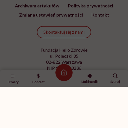
Archiwum artykułów
Polityka prywatności
Zmiana ustawień prywatności
Kontakt
Skontaktuj się z nami
Fundacja Hello Zdrowie
ul. Poleczki 35
02-822 Warszawa
NIP 9512613236
Strona główna
Kontakt z redakcją
Multimedia
Szukaj
Tematy
Podcast
redakcja@hellozdrowie.pl
Dołącz do naszej społeczności