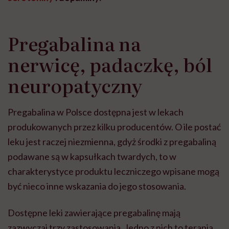
Pregabalina na
nerwicę, padaczkę, ból
neuropatyczny
Pregabalina w Polsce dostępna jest w lekach
produkowanych przez kilku producentów. O ile postać
leku jest raczej niezmienna, gdyż środki z pregabaliną
podawane są w kapsułkach twardych, to w
charakterystyce produktu leczniczego wpisane mogą
być nieco inne wskazania do jego stosowania.
Dostępne leki zawierające pregabalinę mają
zazwyczaj trzy zastosowania. Jedno z nich to terapia