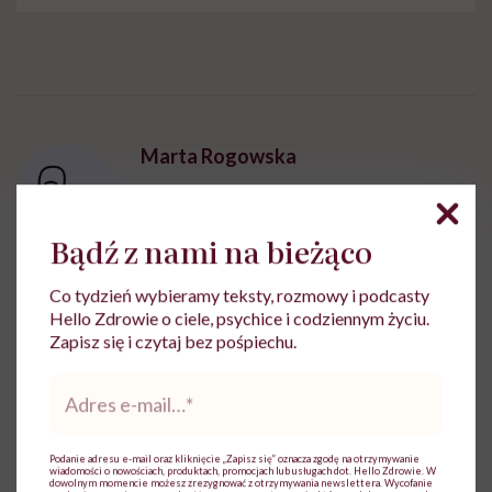
Marta Rogowska
Zobacz profil
Bądź z nami na bieżąco
Co tydzień wybieramy teksty, rozmowy i podcasty
Hello Zdrowie o ciele, psychice i codziennym życiu.
Udostępnij
Zapisz się i czytaj bez pośpiechu.
Adres
e-
Powiązane tematy:
mail
*
Medycyna
Podanie adresu e-mail oraz kliknięcie „Zapisz się” oznacza zgodę na otrzymywanie
wiadomości o nowościach, produktach, promocjach lub usługach dot. Hello Zdrowie. W
dowolnym momencie możesz zrezygnować z otrzymywania newslettera. Wycofanie