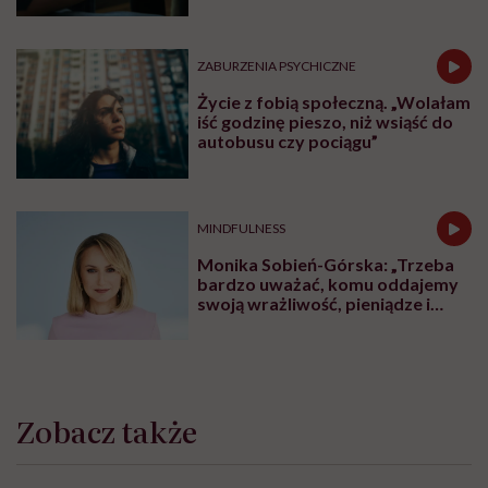
ZABURZENIA PSYCHICZNE
Życie z fobią społeczną. „Wolałam
iść godzinę pieszo, niż wsiąść do
autobusu czy pociągu”
MINDFULNESS
Monika Sobień-Górska: „Trzeba
bardzo uważać, komu oddajemy
swoją wrażliwość, pieniądze i
zaufanie”
Zobacz także